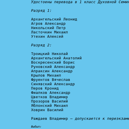
Удостоены перевода в 1 класс Духовной Семин
Разряд 1:
Архангельский Леонид

Агров Александр

Никольский Петр

Ласточкин Михаил

Утехин Алексей

Разряд 2:
Троицкий Николай

Архангельский Анатолий

Воскресенский Борис

Руновский Александр

Апраксин Александр

Крылов Михаил

Фруентов Вячеслав

Синявский Александр

Перов Кронид

Фиалков Александр

Цветков Владимир

Прозоров Василий

Яблонский Михаил

Ховрин Василий

Раждаев Владимир – 
допускается к переэкзам
Выбыл: