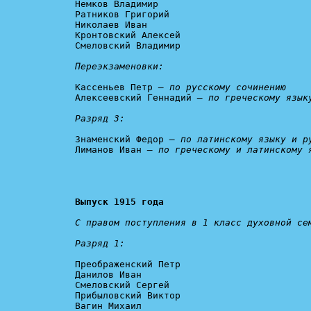
Немков Владимир

Ратников Григорий

Николаев Иван

Кронтовский Алексей

Смеловский Владимир

Переэкзаменовки:
Кассеньев Петр 
— по русскому сочинению
Алексеевский Геннадий 
— по греческому язык
Разряд 3:
Знаменский Федор 
— по латинскому языку и р
Лиманов Иван 
— по греческому и латинскому 
Выпуск 1915 года
С правом поступления в 1 класс духовной сем
Разряд 1:
Преображенский Петр

Данилов Иван

Смеловский Сергей

Прибыловский Виктор

Вагин Михаил
