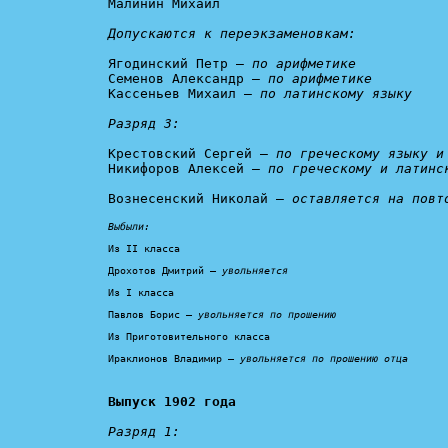
Малинин Михаил

Допускаются к переэкзаменовкам:
Ягодинский Петр – 
по арифметике
Семенов Александр – 
по арифметике
Кассеньев Михаил – 
по латинскому языку

Разряд 3:
Крестовский Сергей – 
по греческому языку и
Никифоров Алексей – 
по греческому и латинс
Вознесенский Николай – 
оставляется на повт
Выбыли:
Из II класса

Дрохотов Дмитрий – 
увольняется
Из I класса

Павлов Борис – 
увольняется по прошению
Из Приготовительного класса

Ираклионов Владимир – 
увольняется по прошению отца
Выпуск 1902 года
Разряд 1: