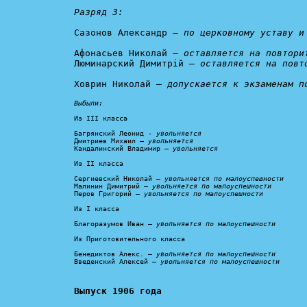
Разряд 3:
Сазонов Александр – 
по церковному уставу и
Афонасьев Николай – 
оставляется на повтори
Люминарский Димитрій – 
оставляется на повт
Ховрин Николай – 
допускается к экзаменам п
Выбыли:
Из III класса

Багрянский Леонид - 
увольняется
Дмитриев Михаил – 
увольняется
Кандалинский Владимир – 
увольняется
Из II класса

Сергиевский Николай – 
увольняется по малоуспешности
Малинин Димитрий – 
увольняется по малоуспешности
Перов Григорий – 
увольняется по малоуспешности
Из I класса

Благоразумов Иван – 
увольняется по малоуспешности
Из Приготовительного класса

Бенедиктов Алекс. – 
увольняется по малоуспешности
Введенский Алексей – 
увольняется по малоуспешности
Выпуск 1906 года