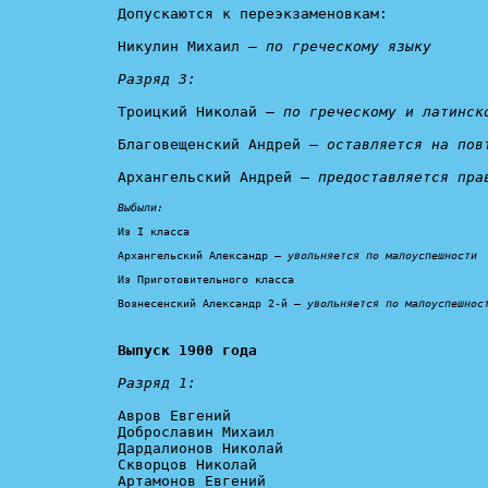
Допускаются к переэкзаменовкам:

Никулин Михаил – 
по греческому языку

Разряд 3:
Троицкий Николай – 
по греческому и латинск
Благовещенский Андрей – 
оставляется на пов
Архангельский Андрей – 
предоставляется пра
Выбыли:
Из I класса

Архангельский Александр – 
увольняется по малоуспешности
Из Приготовительного класса

Вознесенский Александр 2-й – 
увольняется по малоуспешнос
Выпуск 1900 года
Разряд 1:
Авров Евгений

Доброславин Михаил

Дардалионов Николай

Скворцов Николай

Артамонов Евгений
