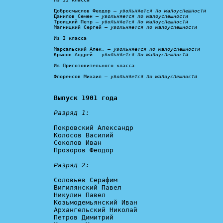
Добросмыслов Феодор – 
увольняется по малоуспешности
Данилов Семен – 
увольняется по малоуспешности
Троицкий Петр – 
увольняется по малоуспешности
Магницкий Сергей – 
увольняется по малоуспешности
Из I класса

Марсальский Алек. – 
увольняется по малоуспешности
Крылов Андрей – 
увольняется по малоуспешности
Из Приготовительного класса

Флоренсов Михаил – 
увольняется по малоуспешности
Выпуск 1901 года
Разряд 1:
Покровский Александр

Колосов Василий

Соколов Иван

Прозоров Феодор

Разряд 2:
Соловьев Серафим

Вигилянский Павел

Никулин Павел

Козьмодемьянский Иван

Архангельский Николай

Петров Димитрий
