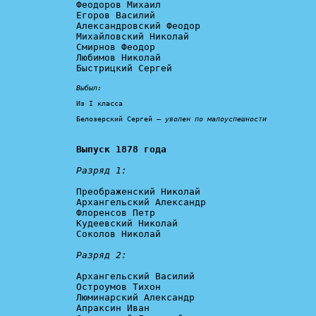
Феодоров Михаил

Егоров Василий

Александровский Феодор

Михайловский Николай

Смирнов Феодор

Любимов Николай

Быстрицкий Сергей

Выбыл:
Из I класса

Белозерский Сергей – 
уволен по малоуспешности
Выпуск 1878 года
Разряд 1:
Преображенский Николай

Архангельский Александр

Флоренсов Петр

Кудеевский Николай

Соколов Николай

Разряд 2:
Архангельский Василий

Остроумов Тихон

Люминарский Александр

Апраксин Иван
