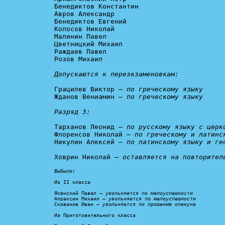
Бенедиктов Константин

Авров Александр

Бенедиктов Евгений

Колосов Николай

Малинин Павел

Цветницкий Михаил

Раждаев Павел

Розов Михаил

Допускаются к переэкзаменовкам:
Грацилев Виктор – 
по греческому языку
Жданов Вениамин – 
по греческому языку

Разряд 3:
Тарханов Леонид – 
по русскому языку с церк
Флоренсов Николай – 
по греческому и латинс
Никулин Алексей – 
по латинскому языку и ге
Ховрин Николай – 
оставляется на повторител
Выбыли:
Из II класса

Ясенский Павел – 
увольняется по малоуспешности
Апраксин Михаил – 
увольняется по малоуспешности
Скованов Иван – 
увольняется по прошению опекуна
Из Приготовительного класса
