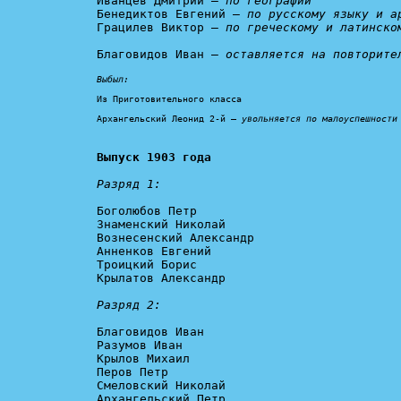
Иванцев Дмитрий – 
по географии
Бенедиктов Евгений – 
по русскому языку и а
Грацилев Виктор – 
по греческому и латинско
Благовидов Иван – 
оставляется на повторите
Выбыл:
Из Приготовительного класса

Архангельский Леонид 2-й – 
увольняется по малоуспешности
Выпуск 1903 года
Разряд 1:
Боголюбов Петр

Знаменский Николай

Вознесенский Александр

Анненков Евгений

Троицкий Борис

Крылатов Александр

Разряд 2:
Благовидов Иван

Разумов Иван

Крылов Михаил

Перов Петр

Смеловский Николай

Архангельский Петр
