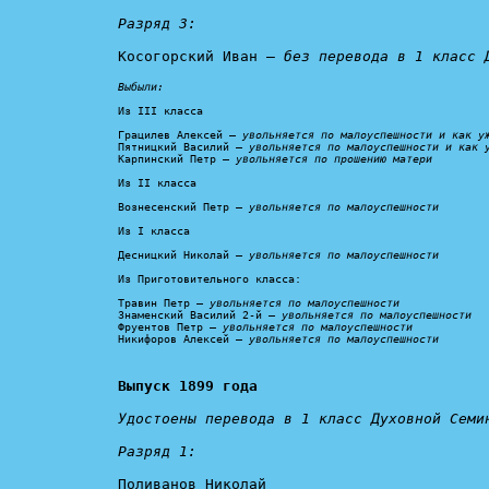
Разряд 3:
Косогорский Иван – 
без перевода в 1 класс 
Выбыли:
Из III класса

Грацилев Алексей – 
увольняется по малоуспешности и как у
Пятницкий Василий – 
увольняется по малоуспешности и как 
Карпинский Петр – 
увольняется по прошению матери
Из II класса

Вознесенский Петр – 
увольняется по малоуспешности
Из I класса

Десницкий Николай – 
увольняется по малоуспешности
Из Приготовительного класса:

Травин Петр – 
увольняется по малоуспешности
Знаменский Василий 2-й – 
увольняется по малоуспешности
Фруентов Петр – 
увольняется по малоуспешности
Никифоров Алексей – 
увольняется по малоуспешности
Выпуск 1899 года
Удостоены перевода в 1 класс Духовной Семин
Разряд 1:
Поливанов Николай
