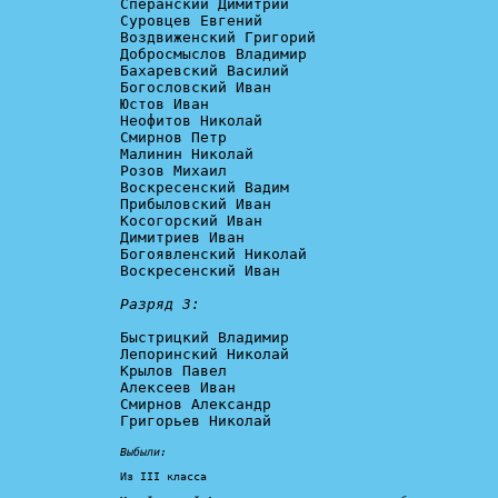
Сперанский Димитрий

Суровцев Евгений

Воздвиженский Григорий

Добросмыслов Владимир

Бахаревский Василий

Богословский Иван

Юстов Иван

Неофитов Николай

Смирнов Петр

Малинин Николай

Розов Михаил

Воскресенский Вадим

Прибыловский Иван

Косогорский Иван

Димитриев Иван

Богоявленский Николай

Воскресенский Иван

Разряд 3:
Быстрицкий Владимир

Лепоринский Николай

Крылов Павел

Алексеев Иван

Смирнов Александр

Григорьев Николай

Выбыли:
Из III класса
