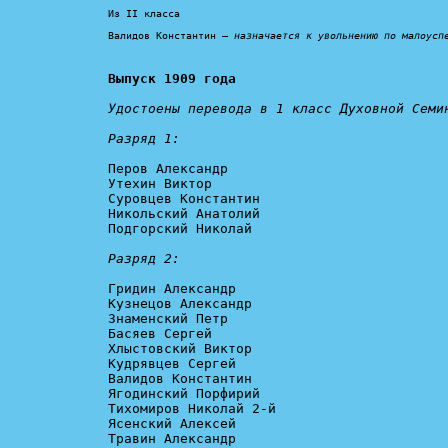
Из II класса

Валидов Константин – 
назначается к увольнению по малоусп
Выпуск 1909 года
Удостоены перевода в 1 класс Духовной Семин
Разряд 1:
Перов Александр

Утехин Виктор

Суровцев Константин

Никольский Анатолий

Подгорский Николай

Разряд 2:
Гридин Александр

Кузнецов Александр

Знаменский Петр

Басяев Сергей

Хлыстовский Виктор

Кудрявцев Сергей

Валидов Константин

Ягодинский Порфирий

Тихомиров Николай 2-й

Ясенский Алексей

Травин Александр
