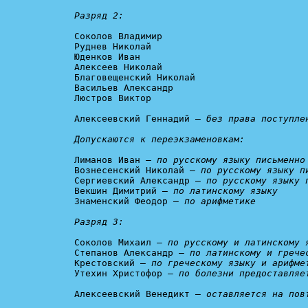
Разряд 2:
Соколов Владимир

Руднев Николай

Юденков Иван

Алексеев Николай

Благовещенский Николай

Васильев Александр

Люстров Виктор

Алексеевский Геннадий – 
без права поступле
Допускаются к переэкзаменовкам:
Лиманов Иван – 
по русскому языку письменно
Вознесенский Николай – 
по русскому языку п
Сергиевский Александр – 
по русскому языку 
Векшин Димитрий – 
по латинскому языку
Знаменский Феодор – 
по арифметике

Разряд 3:
Соколов Михаил – 
по русскому и латинскому 
Степанов Александр – 
по латинскому и грече
Крестовский – 
по греческому языку и арифме
Утехин Христофор – 
по болезни предоставляе
Алексеевский Венедикт – 
оставляется на пов