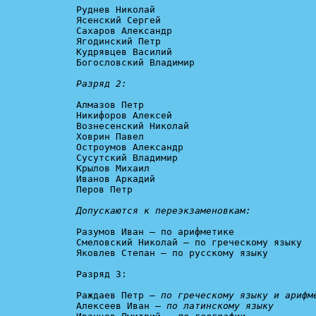
Руднев Николай

Ясенский Сергей

Сахаров Александр

Ягодинский Петр

Кудрявцев Василий

Богословский Владимир

Разряд 2:
Алмазов Петр

Никифоров Алексей

Вознесенский Николай

Ховрин Павел

Остроумов Александр

Сусутский Владимир

Крылов Михаил

Иванов Аркадий

Перов Петр

Допускаются к переэкзаменовкам:
Разумов Иван – по арифметике

Смеловский Николай – по греческому языку

Яковлев Степан – по русскому языку

Разряд 3:

Раждаев Петр – 
по греческому языку и арифм
Алексеев Иван – 
по латинскому языку