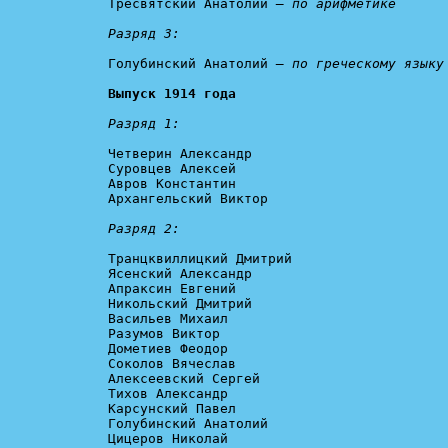
Тресвятский Анатолий 
— по арифметике
Разряд 3: 
Голубинский Анатолий 
— по греческому языку
Выпуск 1914 года
Разряд 1: 
Четверин Александр

Суровцев Алексей

Авров Константин

Архангельский Виктор

Разряд 2:
Транцквиллицкий Дмитрий

Ясенский Александр

Апраксин Евгений

Никольский Дмитрий

Васильев Михаил

Разумов Виктор

Дометиев Феодор

Соколов Вячеслав

Алексеевский Сергей

Тихов Александр

Карсунский Павел

Голубинский Анатолий

Цицеров Николай
