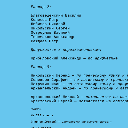
Разряд 2:
Благовещенский Василий

Колосов Петр

Любимов Николай

Никольский Сергей

Остроумов Василий

Телемаков Александр

Раждаев Петр

Допускаются к переэкзаменовкам:
Прибыловский Александр – 
по арифметике

Разряд 3:
Никольский Леонид – 
по греческому языку и 
Соловьев Серафим – 
по латинскому и греческ
Петрушин Иван – 
по латинскому языку и ариф
Архангельский Андрей – 
по греческому и лат
Архангельский Николай – 
оставляется на пов
Крестовский Сергей – 
оставляется на повтор
Выбыли:
Из III класса

Смирнов Дмитрий – 
увольняется по малоуспешности
Из II класса
