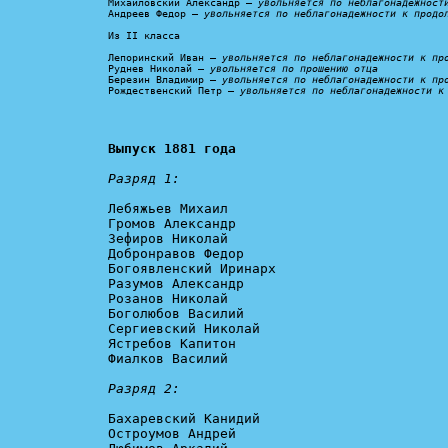
Михайловский Александр – 
увольняется по неблагонадежност
Андреев Федор – 
увольняется по неблагонадежности к продо
Из II класса

Лепоринский Иван – 
увольняется по неблагонадежности к пр
Руднев Николай – 
увольняется по прошению отца
Березин Владимир – 
увольняется по неблагонадежности к пр
Рождественский Петр – 
увольняется по неблагонадежности к
Выпуск 1881 года
Разряд 1:
Лебяжьев Михаил

Громов Александр

Зефиров Николай

Добронравов Федор

Богоявленский Иринарх

Разумов Александр

Розанов Николай

Боголюбов Василий

Сергиевский Николай

Ястребов Капитон

Фиалков Василий

Разряд 2:
Бахаревский Канидий

Остроумов Андрей
