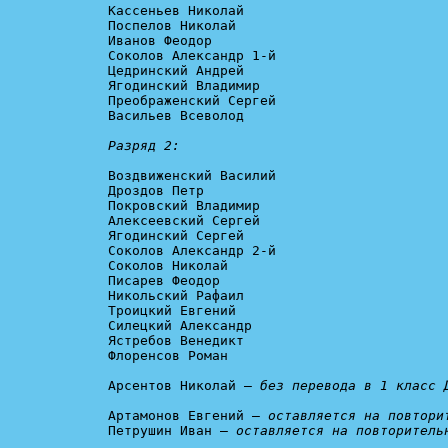
Кассеньев Николай

Поспелов Николай

Иванов Феодор

Соколов Александр 1-й

Цедринский Андрей

Ягодинский Владимир

Преображенский Сергей

Васильев Всеволод

Разряд 2:
Воздвиженский Василий

Дроздов Петр

Покровский Владимир

Алексеевский Сергей

Ягодинский Сергей

Соколов Александр 2-й

Соколов Николай

Писарев Феодор

Никольский Рафаил

Троицкий Евгений

Силецкий Александр

Ястребов Венедикт

Флоренсов Роман

Арсентов Николай – 
без перевода в 1 класс 
Артамонов Евгений – 
оставляется на повтори
Петрушин Иван – 
оставляется на повторитель