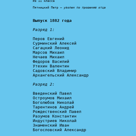
Из II класса

Пятницкий Петр – 
уволен по прошению отца
Выпуск 1882 года
Разряд 1:
Перов Евгений

Сурминский Алексей

Сагацкий Леонид

Марсов Михаил

Нечаев Михаил

Федоров Василий

Утехин Валентин

Садовский Владимир

Архангельский Александр

Разряд 2:
Введенский Павел

Остроумов Михаил

Боголюбов Николай

Тарентинов Андрей

Рождественский Павел

Разумов Константин

Индустриев Николай

Знаменский Иван

Богословский Александр
