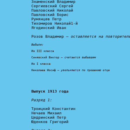
Знаменский Владимир

Сергиевский Сергей

Павловский Николай

Павловский Борис

Румянцев Петр

Тихомиров Николай1-й

Ягодинский Иван

Розов Владимир – 
оставляется на повторител
Выбыли:
Из III класса

Синявский Виктор – 
считается выбывшим
Из I класса

Николаев Иосиф – 
увольняется по прошению отца
Выпуск 1913 года
Разряд 1:
Троицкий Константин

Нечаев Михаил

Цедринский Петр

Юденков Григорий
