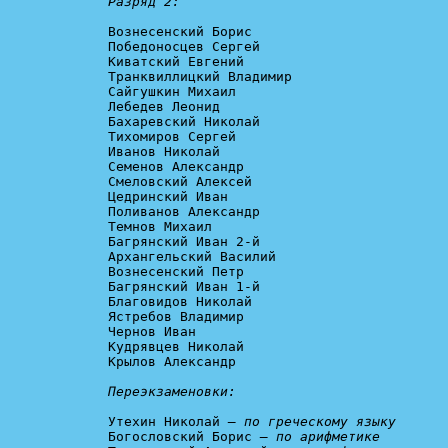
Разряд 2: 
Вознесенский Борис

Победоносцев Сергей

Киватский Евгений

Транквиллицкий Владимир

Сайгушкин Михаил

Лебедев Леонид

Бахаревский Николай

Тихомиров Сергей

Иванов Николай

Семенов Александр

Смеловский Алексей

Цедринский Иван

Поливанов Александр

Темнов Михаил

Багрянский Иван 2-й

Архангельский Василий

Вознесенский Петр

Багрянский Иван 1-й

Благовидов Николай

Ястребов Владимир

Чернов Иван

Кудрявцев Николай

Крылов Александр

Переэкзаменовки: 
Утехин Николай 
— по греческому языку
Богословский Борис 
— по арифметике