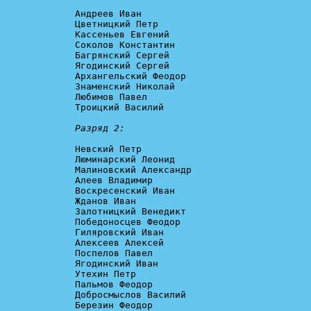
Андреев Иван

Цветницкий Петр

Кассеньев Евгений

Соколов Константин

Багрянский Сергей

Ягодинский Сергей

Архангельский Феодор

Знаменский Николай

Любимов Павел

Троицкий Василий

Разряд 2:
Невский Петр

Люминарский Леонид

Малиновский Александр

Алеев Владимир

Воскресенский Иван

Жданов Иван

Залотницкий Венедикт

Победоносцев Феодор

Гиляровский Иван

Алексеев Алексей

Поспелов Павел

Ягодинский Иван

Утехин Петр

Пальмов Феодор

Добросмыслов Василий

Березин Феодор
