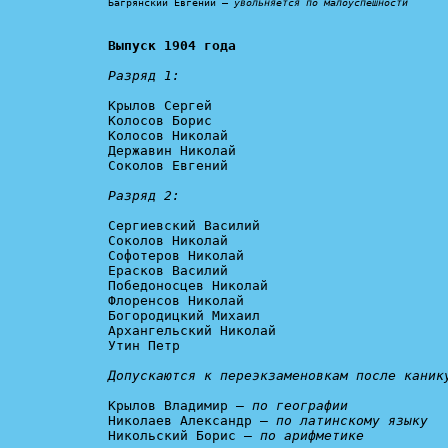
Багрянский Евгений – 
увольняется по малоуспешности
Выпуск 1904 года
Разряд 1:
Крылов Сергей

Колосов Борис

Колосов Николай

Державин Николай

Соколов Евгений

Разряд 2:
Сергиевский Василий

Соколов Николай

Софотеров Николай

Ерасков Василий

Победоносцев Николай

Флоренсов Николай

Богородицкий Михаил

Архангельский Николай

Утин Петр

Допускаются к переэкзаменовкам после каник
Крылов Владимир – 
по географии
Николаев Александр – 
по латинскому языку
Никольский Борис – 
по арифметике
