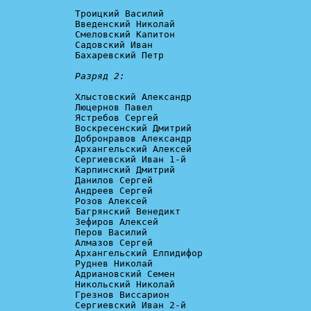
Троицкий Василий

Введенский Николай

Смеловский Капитон

Садовский Иван

Бахаревский Петр

Разряд 2:
Хлыстовский Александр

Люцернов Павел

Ястребов Сергей

Воскресенский Дмитрий

Добронравов Александр

Архангельский Алексей

Сергиевский Иван 1-й

Карпинский Дмитрий

Данилов Сергей

Андреев Сергей

Розов Алексей

Багрянский Венедикт

Зефиров Алексей

Перов Василий

Алмазов Сергей

Архангельский Елпидифор

Руднев Николай

Адриановский Семен

Никольский Николай

Грезнов Виссарион

Сергиевский Иван 2-й
