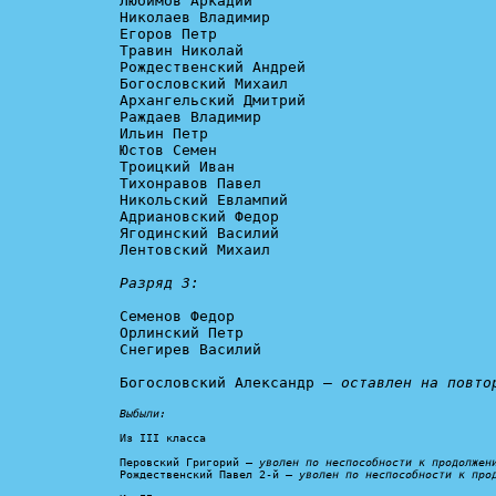
Любимов Аркадий

Николаев Владимир

Егоров Петр

Травин Николай

Рождественский Андрей

Богословский Михаил

Архангельский Дмитрий

Раждаев Владимир

Ильин Петр

Юстов Семен

Троицкий Иван

Тихонравов Павел

Никольский Евлампий

Адриановский Федор

Ягодинский Василий

Лентовский Михаил

Разряд 3:
Семенов Федор

Орлинский Петр

Снегирев Василий

Богословский Александр – 
оставлен на повто
Выбыли:
Из III класса

Перовский Григорий – 
уволен по неспособности к продолжен
Рождественский Павел 2-й – 
уволен по неспособности к про