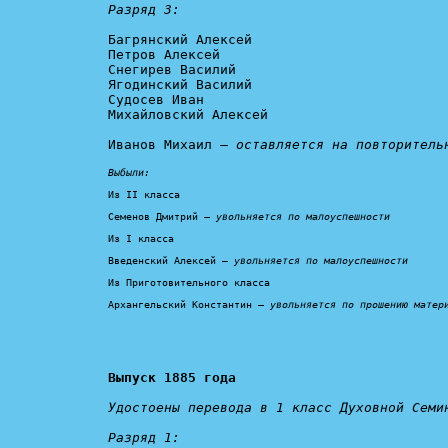
Разряд 3:
Багрянский Алексей

Петров Алексей

Снегирев Василий

Ягодинский Василий

Судосев Иван

Михайловский Алексей

Иванов Михаил – 
оставляется на повторитель
Выбыли:
Из II класса

Семенов Дмитрий – 
увольняется по малоуспешности
Из I класса

Введенский Алексей – 
увольняется по малоуспешности
Из Приготовительного класса

Архангельский Константин – 
увольняется по прошению матер
Выпуск 1885 года
Удостоены перевода в 1 класс Духовной Семин
Разряд 1: