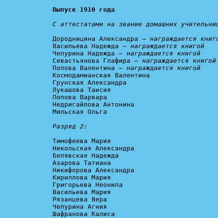
Выпуск 1910 года
С аттестатами на звание домашних учительни
Дородницина Александра – 
награждается книг
Васильева Надежда – 
награждается книгой
Чепурина Надежда – 
награждается книгой
Севастьянова Глафира – 
награждается книгой
Попова Валентина – 
награждается книгой
Космодамианская Валентина

Грунская Александра

Лукашова Таисия

Попова Варвара

Недригайлова Антонина

Мильская Ольга

Разряд 2:
Тимофеева Мария

Никольская Александра

Белявская Надежда

Азарова Татиана

Никифорова Александра

Кириллова Мария

Григорьева Неонила

Васильева Мария

Рязанцева Вера

Чепурина Агния

Шафранова Калиса
