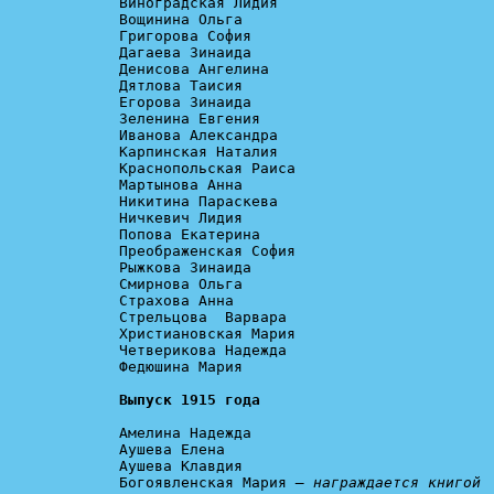
Виноградская Лидия

Вощинина Ольга

Григорова София

Дагаева Зинаида

Денисова Ангелина

Дятлова Таисия

Егорова Зинаида

Зеленина Евгения

Иванова Александра

Карпинская Наталия

Краснопольская Раиса

Мартынова Анна

Никитина Параскева

Ничкевич Лидия

Попова Екатерина

Преображенская София

Рыжкова Зинаида

Смирнова Ольга

Страхова Анна

Стрельцова  Варвара

Христиановская Мария

Четверикова Надежда

Федюшина Мария

Выпуск 1915 года
Амелина Надежда

Аушева Елена

Аушева Клавдия

Богоявленская Мария 
— награждается книгой