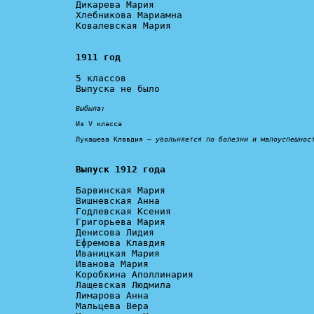
Дикарева Мария

Хлебникова Мариамна

Ковалевская Мария

1911 год
5 классов

Выпуска не было

Выбыла:
Из V класса

Лукашева Клавдия – 
увольняется по болезни и малоуспешнос
Выпуск 1912 года
Барвинская Мария

Вишневская Анна

Годлевская Ксения

Григорьева Мария

Денисова Лидия

Ефремова Клавдия

Иваницкая Мария

Иванова Мария

Коробкина Аполлинария

Лащевская Людмила

Лимарова Анна

Мальцева Вера
