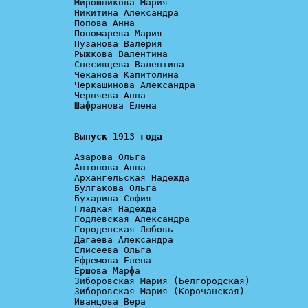
Мирошникова Мария

Никитина Александра

Попова Анна

Пономарева Мария

Пузанова Валерия

Рыжкова Валентина

Спесивцева Валентина

Чеканова Капитолина

Черкашинова Александра

Черняева Анна

Шафранова Елена

Выпуск 1913 года
Азарова Ольга

Антонова Анна

Архангельская Надежда

Булгакова Ольга

Бухарина София

Гладкая Надежда

Годлевская Александра

Городенская Любовь

Дагаева Александра

Елисеева Ольга

Ефремова Елена

Ершова Марфа

Зиборовская Мария (Белгородская)

Зиборовская Мария (Корочанская)

Иванцова Вера
