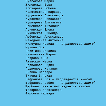
Булгакова Мария

Жилевская Вера

Ключарева Любовь

Колосовская Варвара

Курдюмова Александра

Курдюмова Елизавета

Кушнарева Елизавета

Лашенкова Антонина

Лукинская Елена

Лукинская Зинаида

Люборская Александра

Македонская Антонина

Милоуина Ираида 
— награждается книгой
Мухина Зоя

Никитина Зинаида

Никольская Мария

Петрова Анна

Ржавская Мария

Родионова Лидия

Родионова Наталия

Силина Варвара

Титова Зинаида

Чефранова Зоя 
— награждается книгой
Шафранова София 
— награждается книгой
Щербина Нина 
— награждается книгой
Федорова Александра

Фирсова Надежда
