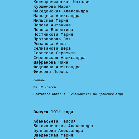
Космодамианская Наталия

Курдюмова Мария

Македонская Александра

Мальцева Александра

Мильская Мария

Попова Антонина

Попова Валентина

Постникова Мария

Протопопова Зоя

Романова Анна

Селиванова Вера

Сергеева Серафима

Смоленская Александра

Шафранова Нина

Федюшина Александра

Фирсова Любовь

Выбыла:
Из IV класса

Протопова Калерия – 
увольняется по прошению отца
Выпуск 1914 года
Афанасьева Таисия

Богоявленская Александра

Булгакова Александра

Введенская Мария
