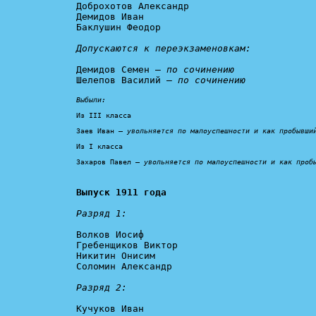
Доброхотов Александр

Демидов Иван

Баклушин Феодор

Допускаются к переэкзаменовкам:
Демидов Семен – 
по сочинению
Шелепов Василий – 
по сочинению
Выбыли:
Из III класса

Заев Иван – 
увольняется по малоуспешности и как пробывши
Из I класса

Захаров Павел – 
увольняется по малоуспешности и как проб
Выпуск 1911 года
Разряд 1:
Волков Иосиф

Гребенщиков Виктор

Никитин Онисим

Соломин Александр

Разряд 2:
Кучуков Иван
