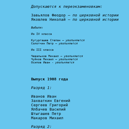
Допускаются к переэкзаменовкам:
Завьялов Феодор – 
по церковной истории
Яковлев Николай – 
по церковной истории
Выбыли:
Из IV класса

Кугургашев Степан – 
увольняется
Солотчин Петр – 
увольняется
Из III класса

Чевальков Михаил – 
увольняется
Чуйков Михаил – 
увольняется
Осипов Иван - 
увольняется
Выпуск 1908 года
Разряд 1:
Иванов Иван

Захваткин Евгений

Сергеев Григорий

Ялбачев Василий

Штыгашев Петр

Макаров Михаил

Разряд 2: 