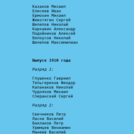
Казаков Михаил

Елисеев Иван

Ермохин Михаил

Животягин Сергей

Шелепов Николай

Каркавин Александр

Подойников Алексей

Белоусов Николай

Шелепов Максимилиан

Выпуск 1910 года
Разряд 1:
Глушенко Гавриил

Тельгереков Феодор

Каланаков Николай

Чудояков Михаил

Сперанский Сергей

Разряд 2:
Свечников Петр

Ласки Василий

Баклаков Петр

Урюмцев Вениамин

Манеев Василий
