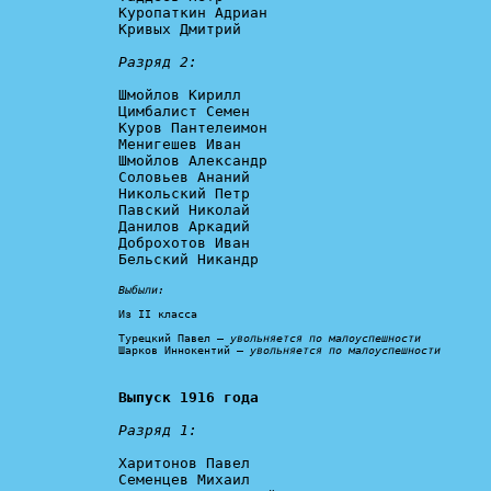
Куропаткин Адриан

Кривых Дмитрий

Разряд 2:
Шмойлов Кирилл

Цимбалист Семен

Куров Пантелеимон

Менигешев Иван

Шмойлов Александр

Соловьев Ананий

Никольский Петр

Павский Николай

Данилов Аркадий

Доброхотов Иван

Бельский Никандр

Выбыли:
Из II класса

Турецкий Павел – 
увольняется по малоуспешности
Шарков Иннокентий – 
увольняется по малоуспешности
Выпуск 1916 года
Разряд 1:
Харитонов Павел

Семенцев Михаил
