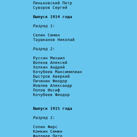
Пеньковский Петр

Суворов Сергей

Выпуск 1914 года
Разряд 1:
Селин Семен

Таушканов Николай

Разряд 2:
Руссин Михаил

Волков Алексей

Холкин Андрей

Кочубеев Максимилиан

Быстров Аверкий

Пиченин Феодор

Иовлев Александр

Попов Иосиф

Кочубеев Феодор

Выпуск 1915 года
Разряд 1:
Солин Фирс

Комкин Семен

Фаддеев Петр
