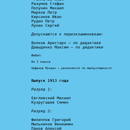
Разумов Стефан

Полунин Михаил

Марков Петр

Кирсанов Иван

Рудин Петр

Лукин Сергей

Допускаются к переэкзаменовкам:
Волков Аристарх – 
по дидактике
Давыденко Максим – 
по дидактике
Выбыл:
Из I класса

Орфанов Михаил – 
увольняется по малоуспешности
Выпуск 1913 года
Разряд 1:
Евглевский Михаил

Кузругашев Семен

Разряд 2: 
Филиппов Григорий

Мыльников Вениамин

Панов Алексей
