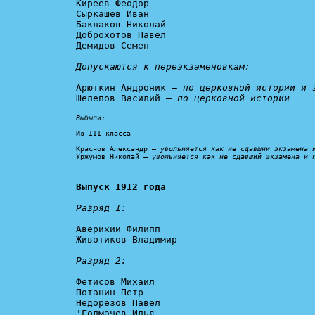
Киреев Феодор

Сыркашев Иван

Баклаков Николай

Доброхотов Павел

Демидов Семен

Допускаются к переэкзаменовкам:
Арюткин Андроник – 
по церковной истории и 
Шелепов Василий – 
по церковной истории
Выбыли:
Из III класса

Краснов Александр – 
увольняется как не сдавший экзамена 
Уржумов Николай – 
увольняется как не сдавший экзамена и 
Выпуск 1912 года
Разряд 1:
Аверихии Филипп

Животиков Владимир

Разряд 2:
Фетисов Михаил

Потанин Петр

Недорезов Павел

'Голмачев Илья
