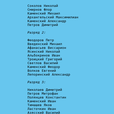
Соколов Николай

Смирнов Флор

Каменский Михаил

Архангельский Максимилиан

Каменский Александр

Петров Димитрий

Разряд 2:
Феодоров Петр

Введенский Михаил

Афанасьев Виссарион

Ясинский Николай

Альбокринов Иван

Троицкий Григорий

Светлов Василий

Каменский Феодор

Волков Евгений

Лепоринский Александр

Разряд 3:
Николаев Димитрий

Петров Митрофан

Полянцев Константин

Каменский Иван

Тимашев Яков

Ласточкин Иван

Азясский Василий
