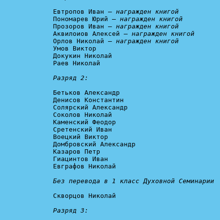
Евтропов Иван – 
награжден книгой
Пономарев Юрий – 
награжден книгой
Прозоров Иван – 
награжден книгой
Аквилоиов Алексей – 
награжден книгой
Орлов Николай – 
награжден книгой
Умов Виктор

Докукин Николай

Раев Николай

Разряд 2:
Бетьков Александр

Денисов Константин

Солярский Александр

Соколов Николай

Каменский Феодор

Сретенский Иван

Воецкий Виктор

Домбровский Александр

Казаров Петр

Гиацинтов Иван

Евграфов Николай

Без перевода в 1 класс Духовной Семинарии
Скворцов Николай

Разряд 3: