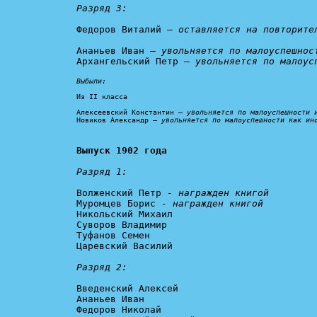
Разряд 3:
Федоров Виталий – 
оставляется на повторите
Ананьев Иван – 
увольняется по малоуспешнос
Архангельский Петр – 
увольняется по малоус
Выбыли:
Из II класса

Алексеевский Константин – 
увольняется по малоуспешности 
Новиков Александр – 
увольняется по малоуспешности как ин
Выпуск 1902 года
Разряд 1:
Волженский Петр 
- награжден книгой
Муромцев Борис 
- награжден книгой
Никольский Михаил

Суворов Владимир

Туфанов Семен

Царевский Василий

Разряд 2:
Введенский Алексей

Ананьев Иван

Федоров Николай
