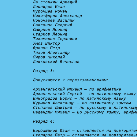
Ла¬сточкин Аркадий

Леонидов Иван

Муромцев Роман

Ники¬форов Александр

Пономарев Василий

Саксонов Георгий

Смирнов Леонид

Старков Леонид

Тихомиров Серапиои

Умов Виктор

Фролов Петр

Тихов Александр

Яиров Николай

Левковский Вячеслав

Разряд 3:

Допускаются к переэкзаменовкам:
Архангельский Михаил – 
по арифметике
Архангельский Сергей – 
по латинскому языку
Виноградов Борис – 
по латинскому языку
Курылев Александр – 
по латинскому языкам
Степанов Дмитрий – 
по русскому и латинском
Надеждин Михаил — 
цо русскому языку, арифм
Разряд 4:
Барбашинов Иван – 
оставляется на повторите
Столяров Петр – 
оставляется на повторитель