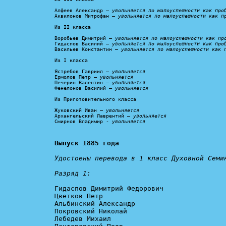
Алфеев Александр – 
увольняется по малоуспешности как про
Аквилонов Митрофан – 
увольняется по малоуспешности как п
Из II класса

Воробьев Димитрий – 
увольняется по малоуспешности как пр
Гидаспов Василий – 
увольняется по малоуспешности как про
Васильев Константин – 
увольняется по малоуспешности как 
Из I класса

Ястребов Гавриил – 
увольняется
Ермолов Петр – 
увольняется
Печерин Валентин – 
увольняется
Фенелонов Василий – 
увольняется
Из Приготовительного класса

Жуковский Иван – 
увольняется
Архангельский Лаврентий – 
увольняется
Смирнов Владимир - 
увольняется
Выпуск 1885 года
Удостоены перевода в 1 класс Духовной Семин
Разряд 1:
Гидаспов Димитрий Федорович

Цветков Петр

Альбинский Александр

Покровский Николай

Лебедев Михаил
