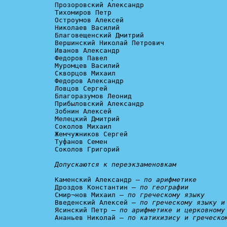
Прозоровский Александр

Тихомиров Петр

Остроумов Алексей

Николаев Василий

Благовещенский Дмитрий

Вершинский Николай Петрович

Иванов Александр

Федоров Павел

Муромцев Василий

Скворцов Михаил

Федоров Александр

Ловцов Сергей

Благоразумов Леонид

Прибыловский Александр

Зобнин Алексей

Мелецкий Дмитрий

Соколов Михаил

Жемчужников Сергей

Туфанов Семен

Соколов Григорий

Допускаются к переэкзаменовкам
Каменский Александр – 
по арифметике
Дроздов Константин – 
по географии
Смир¬нов Михаил – 
по греческому языку
Введенский Алексей – 
по греческому языку и
Ясинский Петр – 
по арифметике и церковному
Ананьев Николай – 
по катихизису и греческом