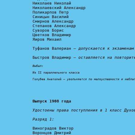
Николаев Николай

Николаевский Александр

Поликарпов Петр

Синицын Василий

Смирнов Александр

Степанов Александр

Суворов Борис

Цветков Владимир

Яиров Михаил

Туфанов Валериан – 
допускается к экзаменам
Быстров Владимир – 
оставляется на повторит
Выбыл:
Из II параллельного класса

Голубев Анатолий – 
увольняется по малоуспешности и небла
Выпуск 1908 года
Удостоены права поступления в 1 класс Духов
Разряд 1:
Виноградов Виктор

Воронцов Дмитрий
