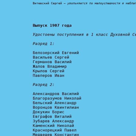
Витевский Сергей – 
увольняется по малоуспешности и небла
Выпуск 1907 года
Удостоены поступления в 1 класс Духовной Се
Разряд 1:
Белозерский Евгений

Васильев Сергей

Германов Василий

Жалов Владимир

Крылов Сергей

Павперов Иван

Разряд 2:
Александров Василий

Благоразумов Николай

Бельский Александр

Воронцов Квинтилиан

Докукин Борис

Евграфов Виталий

Зубарев Александр

Каменский Николай

Краснорецкий Павел

Медведев Константин
