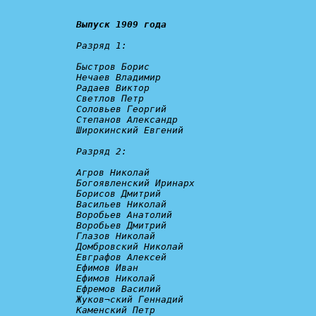
Выпуск 1909 года
Разряд 1:
Быстров Борис

Нечаев Владимир

Радаев Виктор

Светлов Петр

Соловьев Георгий

Степанов Александр

Широкинский Евгений

Разряд 2:
Агров Николай

Богоявленский Иринарх

Борисов Дмитрий

Васильев Николай

Воробьев Анатолий

Воробьев Дмитрий

Глазов Николай

Домбровский Николай

Евграфов Алексей

Ефимов Иван

Ефимов Николай

Ефремов Василий

Жуков¬ский Геннадий

Каменский Петр
