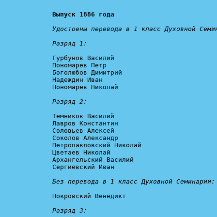
Выпуск 1886 года
Удостоены перевода в 1 класс Духовной Семин
Разряд 1:
Гурбунов Василий

Пономарев Петр

Боголюбов Димитрий

Надеждин Иван

Пономарев Николай

Разряд 2:
Темников Василий

Лавров Константин

Соловьев Алексей

Соколов Александр

Петропавловский Николай

Цветаев Николай

Архангельский Василий

Сергиевский Иван

Без перевода в 1 класс Духовной Семинарии:
Покровский Венедикт

Разряд 3: