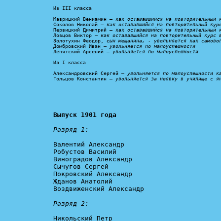
Из III класса

Маврицкий Вениамин – 
как остававшийся на повторительный 
Соколов Николай – 
как остававшийся на повторительный кур
Первицкий Димитрий – 
как остававшийся на повторительный 
Ловцов Виктор – 
как остававшийся на повторительный курс 
Золотухин Феодор, 
сын мещанина, - увольняется как самово
Домбровский Иван – 
увольняется по малоуспешности
Лепятский Арсений – 
увольняется по малоуспешности
Из I класса

Александровский Сергей – 
увольняется по малоуспешности к
Гольцов Константин – 
увольняется за неявку в училище с я
Выпуск 1901 года
Разряд 1:
Валентий Александр

Робустов Василий

Виноградов Александр

Сычугов Сергей

Покровский Александр

Жданов Анатолий

Воздвиженский Александр

Разряд 2:
Никольский Петр
