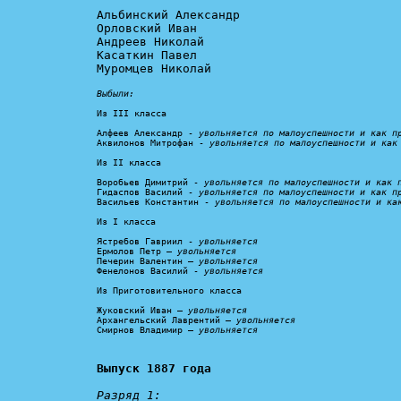
Альбинский Александр

Орловский Иван

Андреев Николай

Касаткин Павел

Муромцев Николай

Выбыли:
Из III класса

Алфеев Александр - 
увольняется по малоуспешности и как п
Аквилонов Митрофан - 
увольняется по малоуспешности и как
Из II класса

Воробьев Димитрий - 
увольняется по малоуспешности и как 
Гидаспов Василий - 
увольняется по малоуспешности и как п
Васильев Константин - 
увольняется по малоуспешности и ка
Из I класса

Ястребов Гавриил - 
увольняется
Ермолов Петр – 
увольняется
Печерин Валентин – 
увольняется
Фенелонов Василий - 
увольняется
Из Приготовительного класса

Жуковский Иван – 
увольняется
Архангельский Лаврентий – 
увольняется
Смирнов Владимир – 
увольняется
Выпуск 1887 года
Разряд 1: