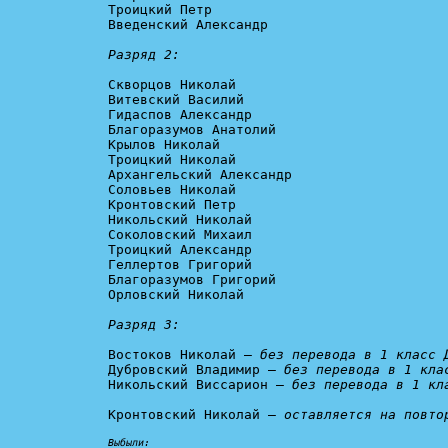
Троицкий Петр

Введенский Александр

Разряд 2:
Скворцов Николай

Витевский Василий

Гидаспов Александр

Благоразумов Анатолий

Крылов Николай

Троицкий Николай

Архангельский Александр

Соловьев Николай

Кронтовский Петр

Никольский Николай

Соколовский Михаил

Троицкий Александр

Геллертов Григорий

Благоразумов Григорий

Орловский Николай

Разряд 3:
Востоков Николай – 
без перевода в 1 класс 
Дубровский Владимир – 
без перевода в 1 кла
Никольский Виссарион – 
без перевода в 1 кл
Кронтовский Николай – 
оставляется на повто
Выбыли: