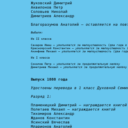
Жуковский Димитрий

Аквилонов Петр

Соловьев Николай

Димитриев Александр

Благоразумов Анатолий – 
оставляется на пов
Выбыли:
Из II класса

Сахаров Иван – 
увольняется за малоуспешность (два года в
Красноярский Константин – 
увольняется за малоуспешность 
Акинфиев Михаил – 
увольняется за малоуспешность (два год
Из I класса

Соколов Петр – 
увольняется за продолжительную неявку
Димитриев Михаил – 
увольняется за продолжительную неявку
Выпуск 1888 года
Удостоены перевода в 1 класс Духовной Семин
Разряд 1:
Пламеницкий Димитрий – 
награждается книгой
Полетаев Михаил – 
награждается книгой
Тихомиров Александр

Жданов Константин

Ясинский Вячеслав

Мларионов Анатолий
