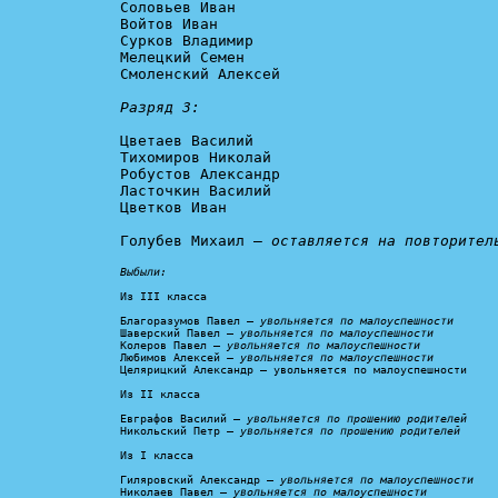
Соловьев Иван

Войтов Иван

Сурков Владимир

Мелецкий Семен

Смоленский Алексей

Разряд 3:
Цветаев Василий

Тихомиров Николай

Робустов Александр

Ласточкин Василий

Цветков Иван

Голубев Михаил – 
оставляется на повторител
Выбыли:
Из III класса

Благоразумов Павел – 
увольняется по малоуспешности
Шаверский Павел – 
увольняется по малоуспешности
Колеров Павел – 
увольняется по малоуспешности
Любимов Алексей – 
увольняется по малоуспешности
Целярицкий Александр – увольняется по малоуспешности

Из II класса

Евграфов Василий – 
увольняется по прошению родителей
Никольский Петр – 
увольняется по прошению родителей
Из I класса

Гиляровский Александр – 
увольняется по малоуспешности
Николаев Павел – 
увольняется по малоуспешности