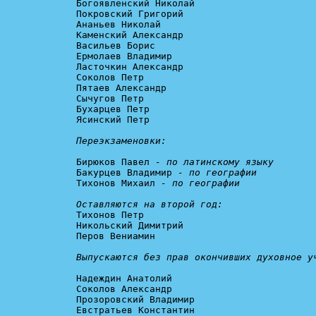
Богоявленский Николай

Покровский Григорий

Ананьев Николай

Каменский Александр

Васильев Борис

Ермолаев Владимир

Ласточкин Александр

Соколов Петр

Пятаев Александр

Сычугов Петр

Бухарцев Петр

Ясинский Петр

Переэкзаменовки:
Бирюков Павел 
- по латинскому языку
Бакурцев Владимир 
- по географии
Тихонов Михаил 
- по географии
Оставляются на второй год:

Тихонов Петр

Никольский Димитрий

Перов Вениамин

Выпускаются без прав окончивших духовное у
Надеждин Анатолий

Соколов Александр

Прозоровский Владимир

Евстратьев Константин
