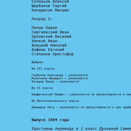
Соловьев Алексей

Щербаков Сергий

Кипарисов Михаил

Разряд 3:
Попов Павел

Сергиевский Иван

Орловский Василий

Хилков Иван

Воецкий Николай

Алфеев Евгений

Степанов Христофор

Выбыли:
Из III класса

Горбунов Александр – 
увольняется
Мильтонов Венедикт – 
увольняется
Овчаров Павел – 
увольняется
Из II класса

Карфагенский Неофит – 
увольняется по малоуспешности и ка
Из Приготовительного класса

Примеров Петр – 
увольняется по малоуспешности и как проб
Выпуск 1884 года
Удостоены перевода в 1 класс Духовной Семин