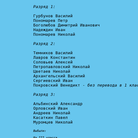
Разряд 1:
Гурбунов Василий

Пономарев Петр

Боголюбов Димитрий Иванович

Надеждин Иван

Пономарев Николай

Разряд 2:
Темников Василий

Лавров Константин

Соловьев Алексей

Петропавловский Николай

Цветаев Николай

Архангельский Василий

Сергиевский Иван

Покровский Венедикт - 
без перевода в 1 клас
Разряд 3:
Альбинский Александр

Орловский Иван

Андреев Николай

Касаткин Павел

Муромцев Николай

Выбыли:
Из III класса
