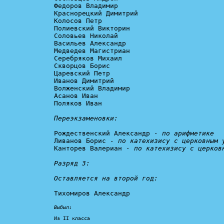
Федоров Владимир

Краснорецкий Димитрий

Колосов Петр

Полиевский Викторин

Соловьев Николай

Васильев Александр

Медведев Магистриан

Серебряков Михаил

Скворцов Борис

Царевский Петр

Иванов Димитрий

Волженский Владимир

Асанов Иван

Поляков Иван

Переэкзаменовки:
Рождественский Александр 
- по арифметике
Ливанов Борис 
- по катехизису с церковным 
Канторев Валериан 
- по катехизису с церков
Разряд 3: 

Оставляется на второй год:
Тихомиров Александр

Выбыл:
Из II класса
