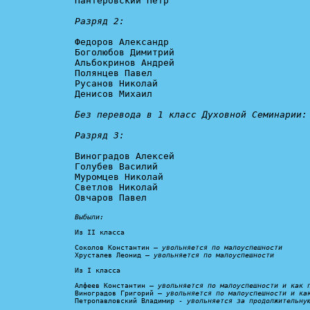
Пантеровский Петр

Разряд 2:
Федоров Александр

Боголюбов Димитрий

Альбокринов Андрей

Полянцев Павел

Русанов Николай

Денисов Михаил

Без перевода в 1 класс Духовной Семинарии:

Разряд 3:
Виноградов Алексей

Голубев Василий

Муромцев Николай

Светлов Николай

Овчаров Павел

Выбыли:
Из II класса

Соколов Константин – 
увольняется по малоуспешности
Хрусталев Леонид – 
увольняется по малоуспешности
Из I класса

Алфеев Константин – 
увольняется по малоуспешности и как 
Виноградов Григорий – 
увольняется по малоуспешности и ка
Петропавловский Владимир - 
увольняется за продолжительну