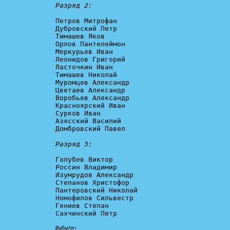
Разряд 2:
Петров Митрофан

Дубровский Петр

Тимашев Яков

Орлов Пантелеймон

Меркурьев Иван

Леонидов Григорий

Ласточкин Иван

Тимашев Николай

Муромцев Александр

Цветаев Александр

Воробьев Александр

Красноярский Иван

Сурков Иван

Азясский Василий

Домбровский Павел

Разряд 3:
Голубев Виктор

Россин Владимир

Изумрудов Александр

Степанов Христофор

Пантеровский Николай

Номофилов Сильвестр

Гениев Степан

Сахчинский Петр

Выбыли: