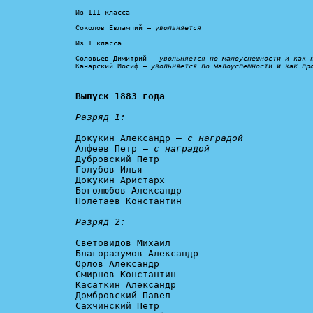
Из III класса

Соколов Евлампий – 
увольняется
Из I класса

Соловьев Димитрий – 
увольняется по малоуспешности и как 
Канарский Иосиф – 
увольняется по малоуспешности и как пр
Выпуск 1883 года
Разряд 1:
Докукин Александр – 
с наградой
Алфеев Петр – 
с наградой
Дубровский Петр

Голубов Илья

Докукин Аристарх

Боголюбов Александр

Полетаев Константин

Разряд 2:
Световидов Михаил

Благоразумов Александр

Орлов Александр

Смирнов Константин

Касаткин Александр

Домбровский Павел

Сахчинский Петр
