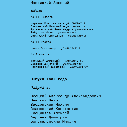
Маврицкий Арсений

Выбыли:
Из III класса

Бирюков Константин - 
увольняется
Ольшанский Николай – 
увольняется
Архангельский Александр - 
увольняется
Робустов Иван - 
увольняется
Софинский Александр - 
увольняется
Из II класса

Чижов Александр - 
увольняется
Из I класса

Троицкий Димитрий - 
увольняется
Сахаров Димитрий - 
увольняется
Гиляровский Димитрий - 
увольняется
Выпуск 1882 года
Разряд 1:
Осецкий Александр Александрович

Невский Петр

Введенский Михаил

Знаменский Константин

Гиацинтов Алексей

Андреев Димитрий

Богоявленский Михаил
