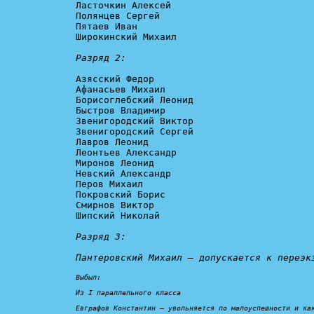
Ласточкин Алексей

Полянцев Сергей

Пятаев Иван

Широкинский Михаил

Разряд 2:
Азясский Федор

Афанасьев Михаил

Борисоглебский Леонид

Быстров Владимир

Звенигородский Виктор

Звенигородский Сергей

Лавров Леонид

Леонтьев Александр

Миронов Леонид

Невский Александр

Перов Михаил

Покровский Борис

Смирнов Виктор

Шипский Николай

Разряд 3:

Пантеровский Михаил – 
допускается к переэк
Выбыл:
Из I параллельного класса

Евграфов Константин – 
увольняется по малоуспешности и ка