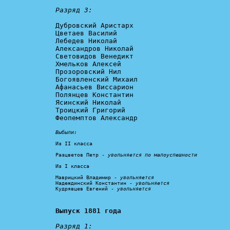
Разряд 3:
Дубровский Аристарх 

Цветаев Василий

Лебедев Николай

Александров Николай

Световидов Венедикт

Хмельков Алексей

Прозоровский Нил

Богоявленский Михаил

Афанасьев Виссарион

Полянцев Константин

Ясинский Николай

Троицкий Григорий

Феопемптов Александр

Выбыли:
Из II класса

Разцветов Петр - 
увольняется по малоуспешности
Из I класса

Маврицкий Владимир - 
увольняется
Надеждинский Константин - 
увольняется
Кудрявцев Евгений - 
увольняется
Выпуск 1881 года
Разряд 1: