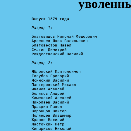
уволенны
Выпуск 1879 года
Разряд 1:
Благовидов Николай Федорович

Арсеньев Яков Васильевич

Благовестов Павел

Смагин Димитрий

Рождественский Василий

Разряд 2:
Яблонский Пантелеимон

Голубев Григорий

Ясинский Василий

Пантеровский Михаил

Иванов Алексей

Беляков Андрей

Каменский Алексей

Николаев Василий

Правдин Павел

Воронцов Виктор

Полянцев Владимир

Жданов Василий

Ласточкин Петр

Кипарисов Николай
