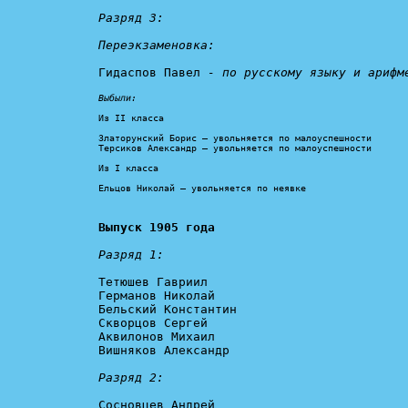
Разряд 3:

Переэкзаменовка:
Гидаспов Павел 
- по русскому языку и арифм
Выбыли:
Из II класса

Златорунский Борис – увольняется по малоуспешности

Терсиков Александр – увольняется по малоуспешности

Из I класса

Ельцов Николай – увольняется по неявке
Выпуск 1905 года
Разряд 1:
Тетюшев Гавриил

Германов Николай

Бельский Константин

Скворцов Сергей

Аквилонов Михаил

Вишняков Александр

Разряд 2:
Сосновцев Андрей
