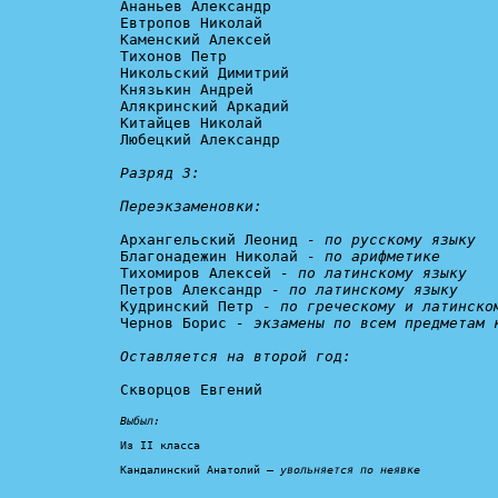
Ананьев Александр

Евтропов Николай

Каменский Алексей

Тихонов Петр

Никольский Димитрий

Князькин Андрей

Алякринский Аркадий

Китайцев Николай

Любецкий Александр

Разряд 3:

Переэкзаменовки:
Архангельский Леонид 
- по русскому языку
Благонадежин Николай 
- по арифметике
Тихомиров Алексей 
- по латинскому языку
Петров Александр 
- по латинскому языку
Кудринский Петр 
- по греческому и латинско
Чернов Борис 
- экзамены по всем предметам к
Оставляется на второй год:
Скворцов Евгений

Выбыл:
Из II класса

Кандалинский Анатолий – 
увольняется по неявке