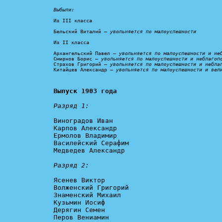
Выбыли:
Из III класса

Бельский Виталий – 
увольняется по малоуспешности
Из II класса

Архангельский Павел – 
увольняется по малоуспешности и не
Смирнов Борис – 
увольняется по малоуспешности и неблагоп
Страхов Григорий – 
увольняется по малоуспешности и небла
Китайцев Александр – 
увольняется по малоуспешности и вел
Выпуск 1903 года
Разряд 1:
Виноградов Иван

Карпов Александр

Ермолов Владимир

Василейский Серафим

Медведев Александр

Разряд 2:
Ясенев Виктор

Волженский Григорий

Знаменский Михаил

Кузьмин Иосиф

Дерягин Семен

Перов Вениамин
