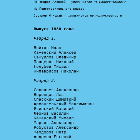
Пономарев Алексей – 
увольняется по малоуспешности
Из Приготовительного класса

Светлов Николай – 
увольняется по малоуспешности
Выпуск 1880 года
Разряд 1:
Войтов Иван

Каменский Алексей

Самуилов Владимир

Павцеров Николай

Голубев Михаил

Кипаврисов Николай

Разряд 2:
Соловьев Александр

Воронцов Лев

Спасский Димитрий

Архангельский Максимилан

Ясинский Василий

Леонов Василий

Каменский Михаил

Марсов Александр

Робустов Александр

Феодоров Петр

Андреев Евгений
