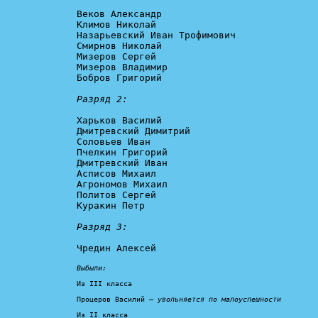
Веков Александр

Климов Николай

Назарьевский Иван Трофимович

Смирнов Николай

Мизеров Сергей

Мизеров Владимир

Бобров Григорий

Разряд 2:
Харьков Василий

Дмитревский Димитрий

Соловьев Иван

Пчелкин Григорий

Дмитревский Иван

Асписов Михаил

Агрономов Михаил

Политов Сергей

Куракин Петр

Разряд 3:
Чредин Алексей

Выбыли:
Из III класса

Процеров Василий – 
увольняется по малоуспешности
Из II класса
