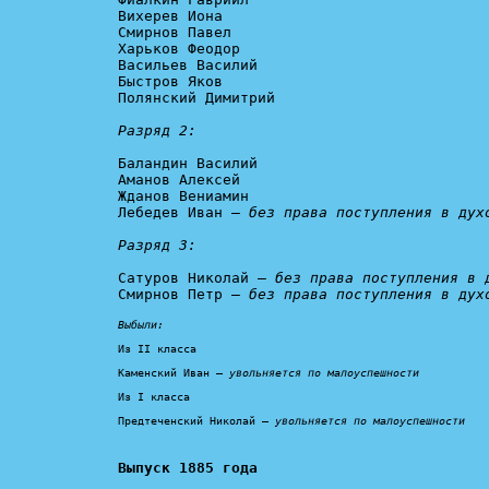
Вихерев Иона

Смирнов Павел

Харьков Феодор

Васильев Василий

Быстров Яков

Полянский Димитрий

Разряд 2:
Баландин Василий

Аманов Алексей

Жданов Вениамин

Лебедев Иван – 
без права поступления в духо
Разряд 3:
Сатуров Николай – 
без права поступления в 
Смирнов Петр – 
без права поступления в дух
Выбыли:
Из II класса

Каменский Иван – 
увольняется по малоуспешности
Из I класса

Предтеченский Николай – 
увольняется по малоуспешности
Выпуск 1885 года