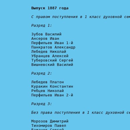
Выпуск 1887 года
С правом поступления в 1 класс духовной сем
Разряд 1:
Зубов Василий

Ансеров Иван

Перфильев Иван 1-й

Панкратов Александр

Лебедев Николай

Убранцев Алексей

Туберовский Сергей

Вишневский Василий

Разряд 2:
Лебедев Платон

Куракин Константин

Рябцев Николай

Перфильев Иван 2-й

Разряд 3:

Без права поступления в 1 класс духовной с
Морозов Димитрий

Тихомиров Павел

Бажанов Сергей
