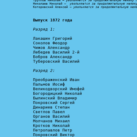
Труппов Николай – 
увольняется за продолжительную неявку 
Николаев Николай –  
увольняется за продолжительную неявк
Которовский Алексей – 
увольняется за продолжительную нея
Выпуск 1872 года
Разряд 1:
Лакашин Григорий

Соколов Феодор

Чижов Александр

Лебедев Василий 2-й

Бобров Александр

Туберовский Василий

Разряд 2:
Преображенский Иван

Пальмов Иосиф

Великодворский Имофей

Богородицкий Николай

Былинский Владимир

Покровский Сергей

Динариев Степан

Светлов Павел

Органов Василий

Молчанов Михаил

Кротков Николай

Петропавлов Петр

Покровский Виктор
