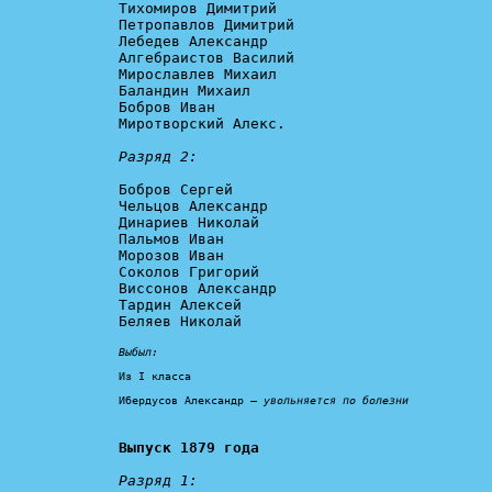
Тихомиров Димитрий

Петропавлов Димитрий

Лебедев Александр

Алгебраистов Василий

Мирославлев Михаил

Баландин Михаил

Бобров Иван

Миротворский Алекс.

Разряд 2:
Бобров Сергей

Чельцов Александр

Динариев Николай

Пальмов Иван

Морозов Иван

Соколов Григорий

Виссонов Александр

Тардин Алексей

Беляев Николай

Выбыл:
Из I класса

Ибердусов Александр – 
увольняется по болезни
Выпуск 1879 года
Разряд 1: