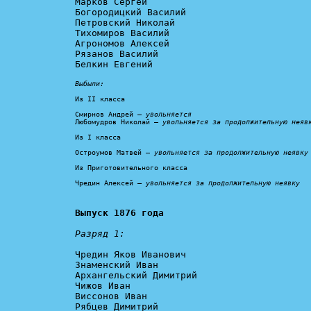
Марков Сергей

Богородицкий Василий

Петровский Николай

Тихомиров Василий

Агрономов Алексей

Рязанов Василий

Белкин Евгений

Выбыли:
Из II класса

Смирнов Андрей – 
увольняется
Любомудров Николай – 
увольняется за продолжительную неяв
Из I класса

Остроумов Матвей – 
увольняется за продолжительную неявку
Из Приготовительного класса

Чредин Алексей – 
увольняется за продолжительную неявку
Выпуск 1876 года
Разряд 1:
Чредин Яков Иванович

Знаменский Иван

Архангельский Димитрий

Чижов Иван

Виссонов Иван

Рябцев Димитрий
