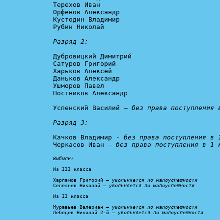
Терехов Иван

Орфенов Александр

Кустодин Владимир

Рубин Николай

Разряд 2:
Дубровицкий Димитрий

Сатуров Григорий

Харьков Алексей

Даньков Александр

Ушморов Павел

Постников Александр

Успенский Василий – 
без права поступления 
Разряд 3:
Качков Владимир - 
без права поступления в 
Черкасов Иван - 
без права поступления в 1 
Выбыли:
Из III класса

Харламов Григорий – 
увольняется по малоуспешности
Селезнев Николай – 
увольняется по малоуспешности
Из II класса

Муравьев Валериан – 
увольняется по малоуспешности
Лебедев Николай 2-й – 
увольняется по малоуспешности