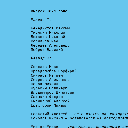
Выпуск 1874 года
Разряд 1:
Бенедиктов Максим

Фиалкин Николай

Божанов Николай

Васильев Иван

Лебедев Александр

Бобров Василий

Разряд 2:
Соколов Иван

Правдолюбов Порфирий

Смирнов Матвей

Смирнов Александр

Попов Михаил

Куракин Поликарп

Владимиров Димитрий

Сасыкин Феодор

Былинский Алексей

Ерахторин Михаил

Гаевский Алексей – 
оставляется на повторит
Соколов Михаил – 
оставляется на повторител
Миртов Михаил – 
увольняется за продолжител