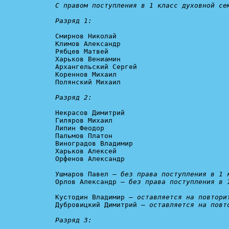
С правом поступления в 1 класс духовной сем
Разряд 1:
Смирнов Николай

Климов Александр

Рябцев Матвей

Харьков Вениамин

Архангельский Сергей

Кореннов Михаил

Полянский Михаил

Разряд 2:
Некрасов Димитрий

Гиляров Михаил

Липин Феодор

Пальмов Платон

Виноградов Владимир

Харьков Алексей

Орфенов Александр

Ушмаров Павел – 
без права поступления в 1 
Орлов Александр – 
без права поступления в 
Кустодин Владимир – 
оставляется на повтори
Дубровицкий Димитрий – 
оставляется на повт
Разряд 3: