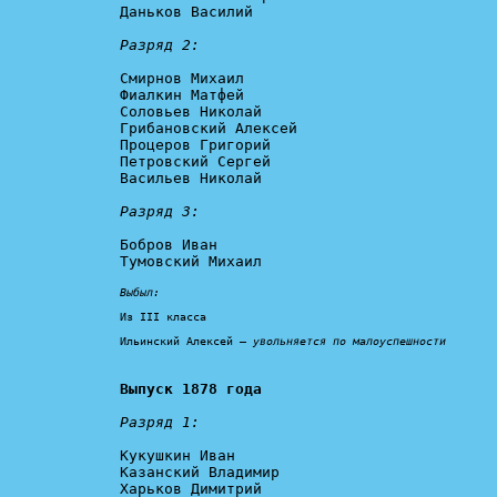
Даньков Василий

Разряд 2:
Смирнов Михаил

Фиалкин Матфей

Соловьев Николай

Грибановский Алексей

Процеров Григорий

Петровский Сергей

Васильев Николай

Разряд 3:
Бобров Иван

Тумовский Михаил

Выбыл:
Из III класса

Ильинский Алексей – 
увольняется по малоуспешности
Выпуск 1878 года
Разряд 1:
Кукушкин Иван

Казанский Владимир

Харьков Димитрий
