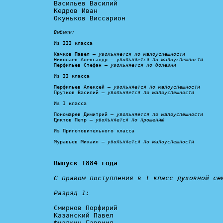
Васильев Василий

Кедров Иван

Окуньков Виссарион

Выбыли:
Из III класса

Качков Павел – 
увольняется по малоуспешности
Николаев Александр – 
увольняется по малоуспешности
Перфильев Стефан – 
увольняется по болезни
Из II класса

Перфильев Алексей – 
увольняется по малоуспешности
Прутков Василий – 
увольняется по малоуспешности
Из I класса

Пономарев Димитрий – 
увольняется по малоуспешности
Диктов Петр – 
увольняется по прошению
Из Приготовительного класса

Муравьев Михаил – 
увольняется по малоуспешности
Выпуск 1884 года
С правом поступления в 1 класс духовной сем
Разряд 1:
Смирнов Порфирий

Казанский Павел

Фиалкин Гавриил
