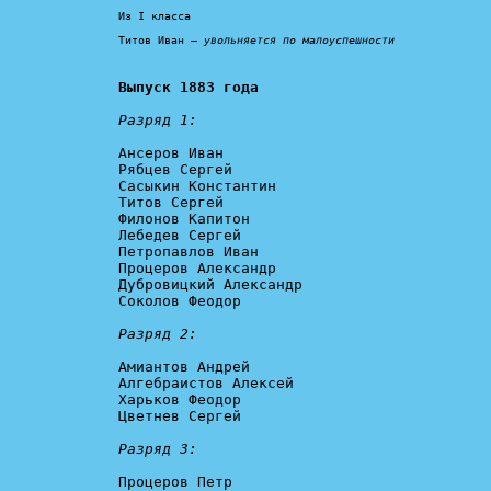
Из I класса

Титов Иван – 
увольняется по малоуспешности
Выпуск 1883 года
Разряд 1:
Ансеров Иван

Рябцев Сергей

Сасыкин Константин

Титов Сергей

Филонов Капитон

Лебедев Сергей

Петропавлов Иван

Процеров Александр

Дубровицкий Александр

Соколов Феодор

Разряд 2:
Амиантов Андрей

Алгебраистов Алексей

Харьков Феодор

Цветнев Сергей

Разряд 3:
Процеров Петр
