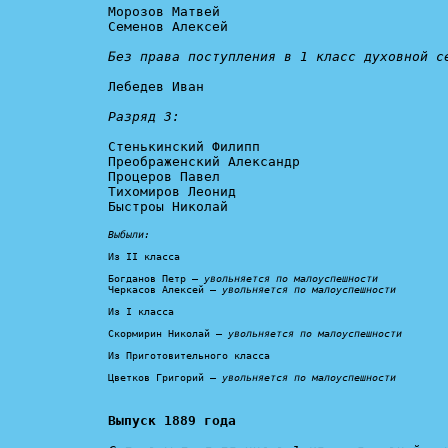
Морозов Матвей

Семенов Алексей

Без права поступления в 1 класс духовной с
Лебедев Иван

Разряд 3:
Стенькинский Филипп

Преображенский Александр

Процеров Павел

Тихомиров Леонид

Быстроы Николай

Выбыли:
Из II класса

Богданов Петр – 
увольняется по малоуспешности
Черкасов Алексей – 
увольняется по малоуспешности
Из I класса

Скормирин Николай – 
увольняется по малоуспешности
Из Приготовительного класса

Цветков Григорий – 
увольняется по малоуспешности
Выпуск 1889 года