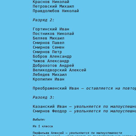
Краснов Николай

Петровский Михаил

Правдолюбов Николай

Разряд 2:
Гортинский Иван

Постников Николай

Беляев Михаил

Смирнов Павел

Смирнов Семен

Смирнов Петр

Бобров Александр

Чижов Александр

Доброхотов Андрей

Великодворский Алексей

Лебедев Михаил

Кропилин Иван

Преображенский Иван – 
оставляется на повто
Разояд 3:
Казанский Иван – 
увольняется по малоуспешн
Смирнов Феодор – 
увольняется по малоуспешн
Выбыли:
Из I класса

Перфильев Алексей – 
увольняется по малоуспешности