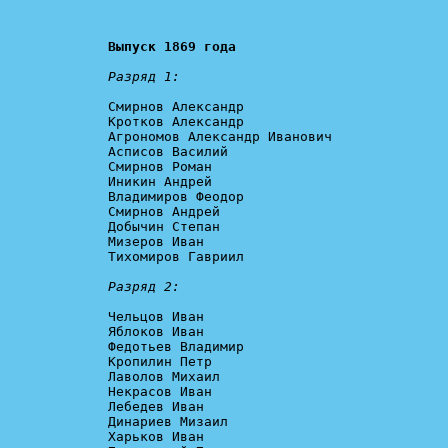
Выпуск 1869 года
Разряд 1:
Смирнов Александр

Кротков Александр

Агрономов Александр Иванович

Асписов Василий

Смирнов Роман

Иникин Андрей

Владимиров Феодор

Смирнов Андрей

Добычин Степан

Мизеров Иван

Тихомиров Гавриил

Разряд 2:
Чельцов Иван

Яблоков Иван

Федотьев Владимир

Кропилин Петр

Лаволов Михаил

Некрасов Иван

Лебедев Иван

Динариев Мизаил

Харьков Иван
