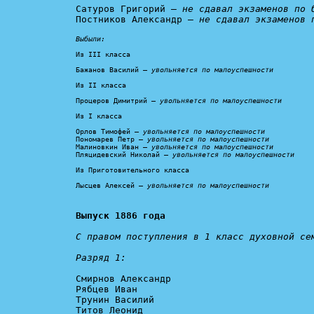
Сатуров Григорий – 
не сдавал экзаменов по 
Постников Александр – 
не сдавал экзаменов 
Выбыли:
Из III класса

Бажанов Василий – 
увольняется по малоуспешности
Из II класса

Процеров Димитрий – 
увольняется по малоуспешности
Из I класса

Орлов Тимофей – 
увольняется по малоуспешности
Пономарев Петр – 
увольняется по малоуспешности
Малиновкин Иван – 
увольняется по малоуспешности
Пляцидевский Николай – 
увольняется по малоуспешности
Из Приготовительного класса

Лысцев Алексей – 
увольняется по малоуспешности
Выпуск 1886 года
С правом поступления в 1 класс духовной сем
Разряд 1:
Смирнов Александр

Рябцев Иван

Трунин Василий

Титов Леонид
