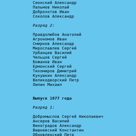
Сионский Александр

Пальмов Николай

Доброхотов Иван

Соколов Александр

Разряд 2:
Правдолюбов Анатолий

Агрономов Иван

Смирнов Александр

Мирославлев Сергей

Урбанцев Василий

Чельцов Сергей

Божанов Иван

Ермонский Сергей

Тихомиров Димитрий

Кукушкин Александр

Великодворский Петр

Липин Михаил

Выпуск 1877 года
Разряд 1:
Добромыслов Сергей Николаевич

Ансеров Василий

Виноградов Александр

Вишневский Константин

Обновленский Петр
