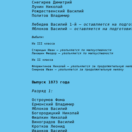
Снегирев Димитрий

Лунин Николай

Рождественский Василий

Политов Владимир

Лебедев Василий 1-й – 
оставляется на подго
Яблоков Василий – 
оставляется на подготови
Выбыли:
Из III класса

Старицын Иван – 
увольняется по малоуспешности
Лакашин Феодор – 
увольняется по малоуспешности
Из II класса

Флорентинов Николай – 
увольняется за продолжительную нея
Смирнов Иван – 
увольняется за продолжительную неявку
Выпуск 1873 года
Разряд 1:
Остроумов Фома

Ермонский Владимир

Яблоков Василий

Богородицкий Николай

Фиалкин Николай

Виноградов Василий

Кротков Леонид

Иванков Василий
