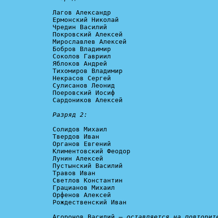
Лагов Александр

Ермонский Николай

Чредин Василий

Покровский Алексей

Мирославлев Алексей

Бобров Владимир

Соколов Гавриил

Яблоков Андрей

Тихомиров Владимир

Некрасов Сергей

Сулисанов Леонид

Поеровский Иосиф

Сардоников Алексей

Разряд 2:
Солидов Михаил

Твердов Иван

Органов Евгений

Климентовский Феодор

Лунин Алексей

Пустынский Василий

Травов Иван

Светлов Константин

Грацианов Михаил

Орфенов Алексей

Рождественский Иван

Агоронов Василий – 
оставляется на повторит