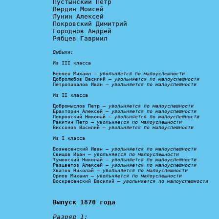
Пустынский Петр

Вердин Моисей

Лунин Алексей

Покровский Димитрий

Городнов Андрей

Рябцев Гавриил

Выбыли:
Из III класса

Беляев Михаил – 
увольняется по малоуспешности
Добролюбов Василий – 
увольняется по малоуспешности
Петропавалов Иван – 
увольняется по малоуспешности
Из II класса

Добромыслов Петр – 
увольняется по малоуспешности
Ерахторин Алексей – 
увольняется по малоуспешности
Покровский Николай – 
увольняется по малоуспешности
Ракитин Петр – 
увольняется по малоуспешности
Виссонов Василий – 
увольняется по малоуспешности
Из I класса

Вознесенский Иван – 
увольняется по малоуспешности
Свищов Иван – 
увольняется по малоуспешности
Тумовский Николай – 
увольняется по малоуспешности
Разцветов Алексей – 
увольняется по малоуспешности
Хватов Николай – 
увольняется по малоуспешности
Орлов Михаил – 
увольняется по малоуспешности
Воскресенский Василий – 
увольняется по малоуспешности
Выпуск 1870 года
Разряд 1: