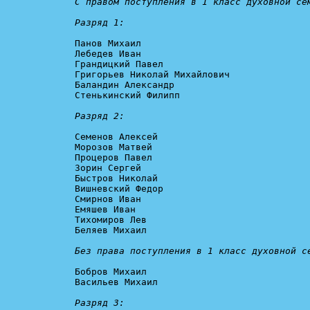
С правом поступления в 1 класс духовной сем
Разряд 1:
Панов Михаил

Лебедев Иван

Грандицкий Павел

Григорьев Николай Михайлович

Баландин Александр

Стенькинский Филипп

Разряд 2:
Семенов Алексей

Морозов Матвей

Процеров Павел

Зорин Сергей

Быстров Николай

Вишневский Федор

Смирнов Иван

Емяшев Иван

Тихомиров Лев

Беляев Михаил

Без права поступления в 1 класс духовной с
Бобров Михаил

Васильев Михаил

Разряд 3: