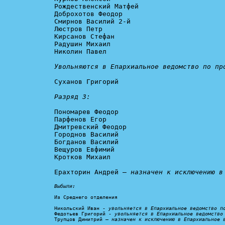
Рождественский Матфей

Доброхотов Феодор

Смирнов Василий 2-й

Люстров Петр

Кирсанов Стефан

Радушин Михаил

Николин Павел

Увольняются в Епархиальное ведомство по пр
Суханов Григорий

Разряд 3:
Пономарев Феодор

Парфенов Егор

Дмитревский Феодор

Городнов Василий

Богданов Василий

Вещуров Евфимий

Кротков Михаил

Ерахторин Андрей – 
назначен к исключению в
Выбыли:
Из Среднего отделения

Никольский Иван - 
увольняется в Епархиальное ведомство п
Федотьев Григорий - 
увольняется в Епархиальное ведомство
Трупцов Димитрий – 
назначен к исключению в Епархиальное 