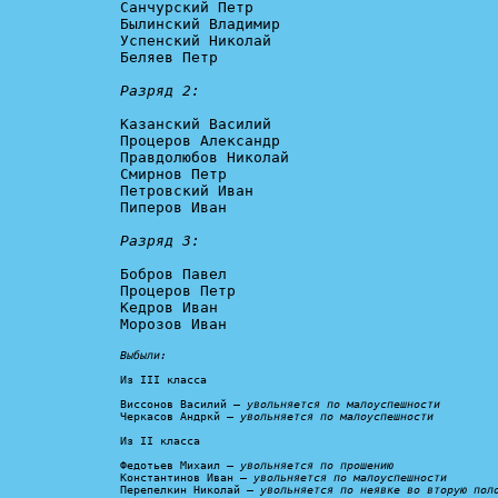
Санчурский Петр

Былинский Владимир

Успенский Николай

Беляев Петр

Разряд 2:
Казанский Василий

Процеров Александр

Правдолюбов Николай

Смирнов Петр

Петровский Иван

Пиперов Иван

Разряд 3:
Бобров Павел

Процеров Петр

Кедров Иван

Морозов Иван

Выбыли:
Из III класса

Виссонов Василий – 
увольняется по малоуспешности
Черкасов Андркй – 
увольняется по малоуспешности
Из II класса

Федотьев Михаил – 
увольняется по прошению
Константинов Иван – 
увольняется по малоуспешности
Перепелкин Николай – 
увольняется по неявке во вторую пол