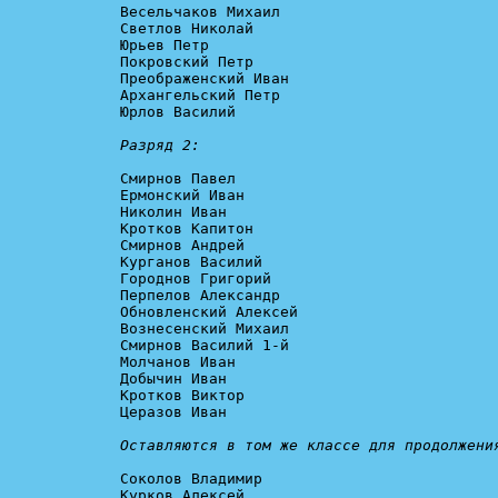
Весельчаков Михаил

Светлов Николай

Юрьев Петр

Покровский Петр

Преображенский Иван

Архангельский Петр

Юрлов Василий

Разряд 2:
Смирнов Павел

Ермонский Иван

Николин Иван

Кротков Капитон

Смирнов Андрей

Курганов Василий

Городнов Григорий

Перпелов Александр

Обновленский Алексей

Вознесенский Михаил

Смирнов Василий 1-й

Молчанов Иван

Добычин Иван

Кротков Виктор

Церазов Иван

Оставляются в том же классе для продолжени
Соколов Владимир

Курков Алексей
