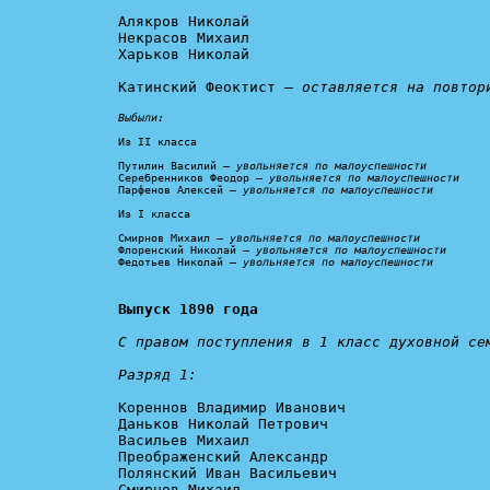
Алякров Николай

Некрасов Михаил

Харьков Николай

Катинский Феоктист – 
оставляется на повтор
Выбыли:
Из II класса

Путилин Василий – 
увольняется по малоуспешности
Серебренников Феодор – 
увольняется по малоуспешности
Парфенов Алексей – 
увольняется по малоуспешности
Из I класса

Смирнов Михаил – 
увольняется по малоуспешности
Флоренский Николай – 
увольняется по малоуспешности
Федотьев Николай – 
увольняется по малоуспешности
Выпуск 1890 года
С правом поступления в 1 класс духовной сем
Разряд 1:
Кореннов Владимир Иванович

Даньков Николай Петрович

Васильев Михаил

Преображенский Александр

Полянский Иван Васильевич

Смирнов Михаил
