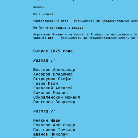
Выбыли:
Из I класса

Рождественский Петр – 
увольняется за продолжительную нея
Из Приготовительного класса

Агрономов Михаил – 
не принят в I класс по малоуспешности
Окаемов Иван – 
увольняется за продолжительную неявку по 
Выпуск 1875 года
Разряд 1:
Шостьин Александр

Ансеров Владимир

Остроумов Стефан

Газов Иван

Гаевский Алексей

Соколов Михаил

Обновленский Михаил

Виссонов Владимир

Разряд 2:
Инякин Иван

Соколов Александр

Постников Тимофей

Жданов Николай
