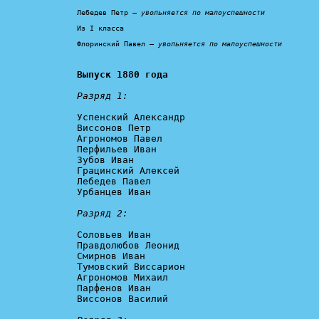
Лебедев Петр – 
увольняется по малоуспешности
Из I класса

Флоринский Павел – 
увольняется по малоуспешности
Выпуск 1880 года
Разряд 1:
Успенский Александр

Виссонов Петр

Агрономов Павел

Перфильев Иван

Зубов Иван

Грацинский Алексей

Лебедев Павел

Урбанцев Иван

Разряд 2:
Соловьев Иван

Правдолюбов Леонид

Смирнов Иван

Тумовский Виссарион

Агрономов Михаил

Парфенов Иван

Виссонов Василий
