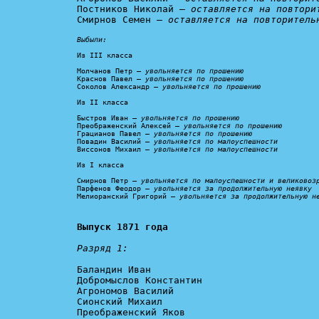
Постников Николай – 
оставляется на повтори
Смирнов Семен – 
оставляется на повторитель
Выбыли:
Из III класса

Молчанов Петр – 
увольняется по прошению
Краснов Павел – 
увольняется по прошению
Соколов Александр – 
увольняется по прошению
Из II класса

Быстров Иван – 
увольняется по прошению
Преображенский Алексей – 
увольняется по прошению
Грацианов Павел – 
увольняется по прошению
Повадин Василий – 
увольняется по малоуспешности
Виссонов Михаил – 
увольняется по малоуспешности
Из I класса

Смирнов Петр – 
увольняется по малоуспешности и великовоз
Парфенов Феодор – 
увольняется за продолжительную неявку
Мелиоранский Григорий – 
увольняется за продолжительную н
Выпуск 1871 года
Разряд 1:
Баландин Иван

Добромыслов Константин

Агрономов Василий

Сионский Михаил

Преображенский Яков
