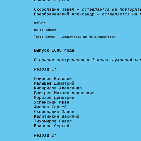
Скороладин Павел – 
оставляется на повторит
Преображенский Александр – 
оставляется на 
Выбыл:
Из II класса

Титов Семен – 
увольняется по малоуспешности
Выпуск 1888 года
С правом поступления в 1 класс духовной сем
Разряд 1:
Смирнов Василий

Малышев Димитрий

Кипарисов Александр

Дмитрев Михаил Андреевич

Морозов Димитрий

Успенский Иван

Аманов Сергей

Скороладин Павел

Калитинкин Василий

Тихомиров Павел

Бажанов Сергей

Разряд 2: