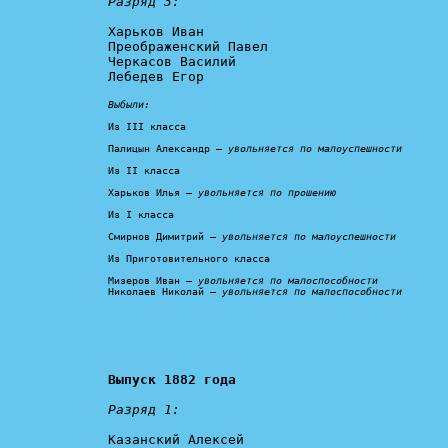
Разряд 3:
Харьков Иван

Преображенский Павел

Черкасов Василий

Лебедев Егор

Выбыли:
Из III класса

Палицын Александр – 
увольняется по малоуспешности
Из II класса

Харьков Илья – 
увольняется по прошению
Из I класса

Смирнов Димитрий – 
увольняется по малоуспешности
Из Приготовительного класса

Мизеров Иван – 
увольняется по малоспособности
Николаев Николай – 
увольняется по малоспособности
Выпуск 1882 года
Разряд 1:
Казанский Алексей
