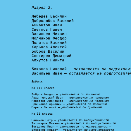
Разряд 2:
Лебедев Василий

Добролюбов Василий

Амиантов Иван

Светлов Павел

Васильев Михаил

Молчанов Феодор

Политов Василий

Харьков Алексей

Бобров Василий

Снегирев Димитрий

Алхутов Никита

Божанов Николай – 
оставляется на подготови
Васильев Иван – 
оставляется на подготовите
Выбыли:
Из III класса

Бобров Феодор – 
увольняется по прошению
Архангельский Иван – 
увольняется по прошению
Некрасов Александр – 
увольняется по прошению
Грацианов Аркадий – 
увольняется по прошению
Мирнов Василий – 
увольняется по прошению
Из II класса

Пальмов Петр – 
увольняется по малоуспешности
Тихомиров Михаил – 
увольняется по малоуспешности
Богданов Иван – 
увольняется по малоуспешности
Виссонов Кодрат – 
увольняется по малоуспешности