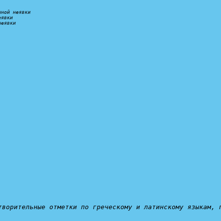
нной неявки
еявки
неявки
творительные отметки по греческому и латинскому языкам, 