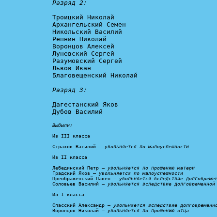
Разряд 2:
Троицкий Николай

Архангельский Семен

Никольский Василий

Репнин Николай

Воронцов Алексей

Луневский Сергей

Разумовский Сергей

Львов Иван

Благовещенский Николай

Разряд 3:
Дагестанский Яков

Дубов Василий

Выбыли:
Из III класса

Страхов Василий – 
увольняется по малоуспешности
Из II класса

Лебединский Петр – 
увольняется по прошению матери
Градский Яков – 
увольняется по малоуспешности
Преображенский Павел – 
увольняется вследствие долговреме
Соловьев Василий – 
увольняется вследствие долговременной
Из I класса

Спасский Александр – 
увольняется вследствие долговременн
Воронцов Николай – 
увольняется по прошению отца