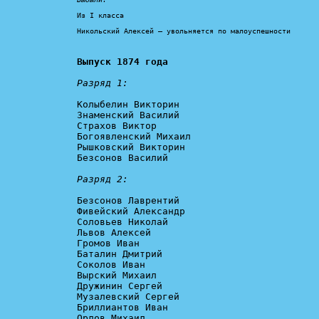
Из I класса

Никольский Алексей — увольняется по малоуспешности
Выпуск 1874 года
Разряд 1:
Колыбелин Викторин 

Знаменский Василий

Страхов Виктор

Богоявленский Михаил

Рышковский Викторин

Безсонов Василий

Разряд 2:
Безсонов Лаврентий

Фивейский Александр

Соловьев Николай

Львов Алексей

Громов Иван

Баталин Дмитрий

Соколов Иван

Вырский Михаил

Дружинин Сергей

Музалевский Сергей

Бриллиантов Иван

Орлов Михаил
