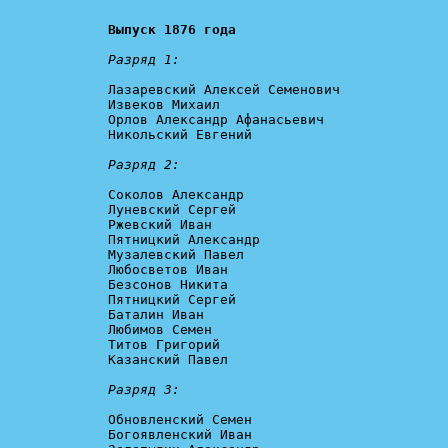
Выпуск 1876 года
Разряд 1:
Лазаревский Алексей Семенович

Извеков Михаил

Орлов Александр Афанасьевич

Никольский Евгений

Разряд 2:
Соколов Александр

Луневский Сергей

Ржевский Иван

Пятницкий Александр

Музалевский Павел

Любосветов Иван

Безсонов Никита

Пятницкий Сергей

Баталин Иван

Любимов Семен

Титов Григорий

Казанский Павел

Разряд 3:
Обновленский Семен

Богоявленский Иван
