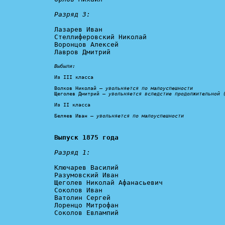
Разряд 3:
Лазарев Иван

Стеллиферовский Николай

Воронцов Алексей

Лавров Дмитрий

Выбыли:
Из III класса

Волков Николай – 
увольняется по малоуспешности
Щеголев Дмитрий – 
увольняется вследстие продолжительной 
Из II класса

Беляев Иван — 
увольняется по малоуспешности
Выпуск 1875 года
Разряд 1:
Ключарев Василий

Разумовский Иван

Щеголев Николай Афанасьевич

Соколов Иван

Ватолин Сергей

Лоренцо Митрофан

Соколов Евлампий
