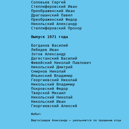
Соловьев Сергей

Стеллиферовский Иван

Преображенский Иван

Драгошанский Павел

Преображенский Федор

Никольский Александр

Стеллиферовский Прохор

Выпуск 1871 года
Богданов Василий

Лебедев Иван

Зотов Александр

Дагестанский Василий

Фивейский Николай Павлович

Никольский Дмитрий

Смирнов Николай

Ильинский Владимир

Георгиевский Николай

Никольский Владимир

Покровский Федор

Тверской Михаил

Никольский Николай

Никольский Иван

Георгиевский Алексей

Выбыл:
Вертоградов Александр – увольняется по прошению отца