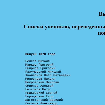
Вы
Списки учеников, переведенны
по
Выпуск 1870 года
Беляев Михаил

Марков Григорий

Смирнов Григорий

Разумовский Николай

Хвалебнов Петр Матвеевич

Миловидов Михаил

Покровский Николай

Смирнов Алексей

Безсонов Петр

Рышковский Сергей

Городецкий Егор

Дагестанский Василий

Соколов Александр
