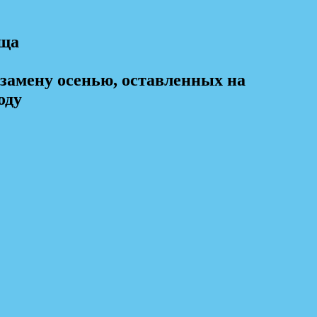
ища
замену осенью, оставленных на
оду