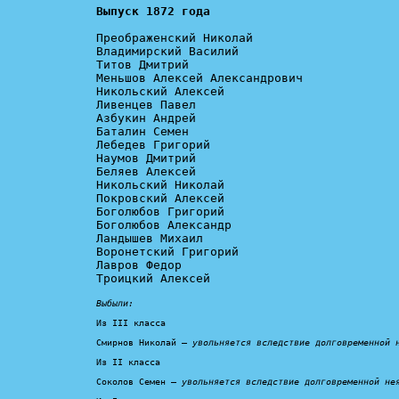
Выпуск 1872 года
Преображенский Николай

Владимирский Василий

Титов Дмитрий

Меньшов Алексей Александрович

Никольский Алексей

Ливенцев Павел

Азбукин Андрей

Баталин Семен

Лебедев Григорий

Наумов Дмитрий

Беляев Алексей

Никольский Николай

Покровский Алексей

Боголюбов Григорий

Боголюбов Александр

Ландышев Михаил

Воронетский Григорий

Лавров Федор

Троицкий Алексей

Выбыли:
Из III класса

Смирнов Николай — 
увольняется вследствие долговременной 
Из II класса

Соколов Семен — 
увольняется вследствие долговременной не