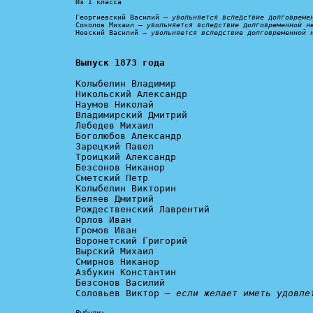
Из I класса

Георгиевский Василий — 
увольняется вследствие долговреме
Соколов Михаил — 
увольняется вследствие долговременной н
Новский Василий — 
увольняется вследствие долговременной 
Выпуск 1873 года
Колыбелин Владимир

Никольский Александр

Наумов Николай

Владимирский Дмитрий

Лебедев Михаил

Боголюбов Александр

Зарецкий Павел

Троицкий Александр

Безсонов Никанор

Сметский Петр

Колыбелин Викторин

Беляев Дмитрий

Рождественский Лаврентий

Орлов Иван

Громов Иван

Воронетский Григорий

Вырский Михаил

Смирнов Никанор

Азбукин Константин

Безсонов Василий

Соловьев Виктор 
— если желает иметь удовле
Выбыли: