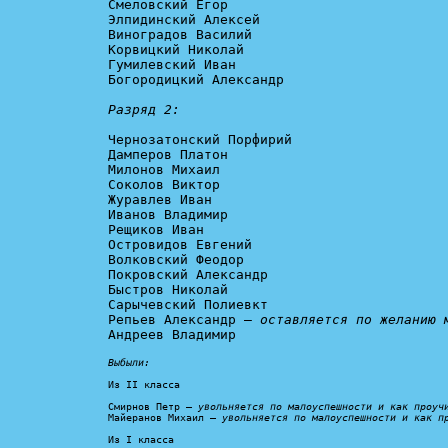
Смеловский Егор

Элпидинский Алексей

Виноградов Василий

Корвицкий Николай

Гумилевский Иван

Богородицкий Александр

Разряд 2:
Чернозатонский Порфирий

Дамперов Платон

Милонов Михаил

Соколов Виктор

Журавлев Иван

Иванов Владимир

Рещиков Иван

Островидов Евгений

Волковский Феодор

Покровский Александр

Быстров Николай

Сарычевский Полиевкт

Репьев Александр – 
оставляется по желанию 
Андреев Владимир

Выбыли:
Из II класса

Смирнов Петр – 
увольняется по малоуспешности и как проуч
Майеранов Михаил – 
увольняется по малоуспешности и как п
Из I класса
