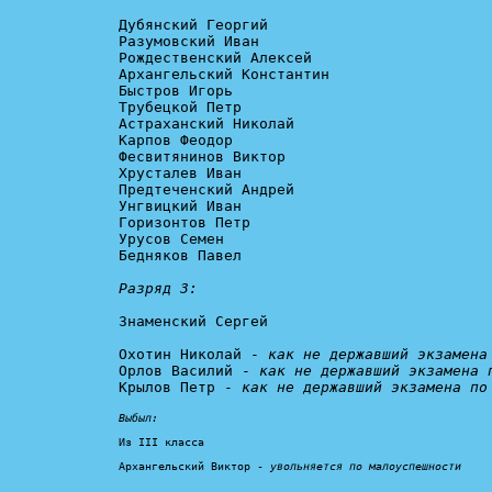
Дубянский Георгий

Разумовский Иван

Рождественский Алексей

Архангельский Константин

Быстров Игорь

Трубецкой Петр

Астраханский Николай

Карпов Феодор

Фесвитянинов Виктор

Хрусталев Иван

Предтеченский Андрей

Унгвицкий Иван

Горизонтов Петр

Урусов Семен

Бедняков Павел

Разряд 3:
Знаменский Сергей

Охотин Николай - 
как не державший экзамена
Орлов Василий - 
как не державший экзамена 
Крылов Петр - 
как не державший экзамена по
Выбыл:
Из III класса

Архангельский Виктор - 
увольняется по малоуспешности