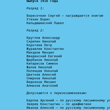
Выпуск 1916 года
Разряд 1:
Борисочкин Сергей – 
награждается книгою
Утехин Борис

Кильдюшевский Павел

Разряд 2:
Круглов Александр

Скрипин Николай

Коротеев Петр

Журавлев Константин

Макаров Михаил

Введенский Евгений

Щербаков Николай

Кипарисов Симеон

Жалов Николай

Полянцев Ннколай

Цветков Алексей

Смирнов Николай

Бедняков Михаил

Алмазов Анатолий

Допускаются к переэкзаменовкам:
Карпов Арсений – 
по русскому письменному у
Зверев Константин – 
по арифметике
Иванов Алексей – 
по русскому письменному у