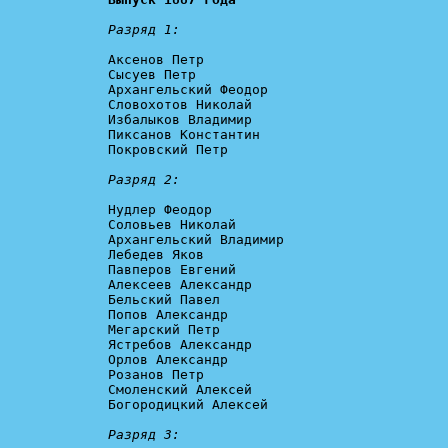
Разряд 1:
Аксенов Петр

Сысуев Петр

Архангельский Феодор

Словохотов Николай

Избалыков Владимир

Пиксанов Константин

Покровский Петр

Разряд 2:
Нудлер Феодор

Соловьев Николай

Архангельский Владимир

Лебедев Яков

Павперов Евгений

Алексеев Александр

Бельский Павел

Попов Александр

Мегарский Петр

Ястребов Александр

Орлов Александр

Розанов Петр

Смоленский Алексей

Богородицкий Алексей

Разряд 3: