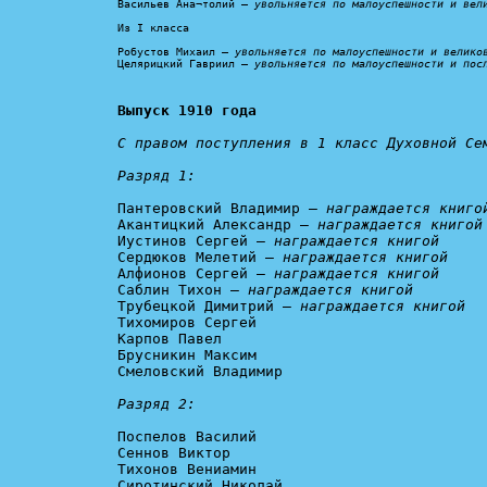
Васильев Ана¬толий – 
увольняется по малоуспешности и вел
Из I класса

Робустов Михаил – 
увольняется по малоуспешности и велико
Целярицкий Гавриил – 
увольняется по малоуспешности и пос
Выпуск 1910 года
С правом поступления в 1 класс Духовной Сем
Разряд 1:
Пантеровский Владимир – 
награждается книго
Акантицкий Александр – 
награждается книгой
Иустинов Сергей – 
награждается книгой
Сердюков Мелетий – 
награждается книгой
Алфионов Сергей – 
награждается книгой
Саблин Тихон – 
награждается книгой
Трубецкой Димитрий – 
награждается книгой
Тихомиров Сергей

Карпов Павел

Брусникин Максим

Смеловский Владимир

Разряд 2:
Поспелов Василий

Сеннов Виктор

Тихонов Вениамин

Сиротинский Николай
