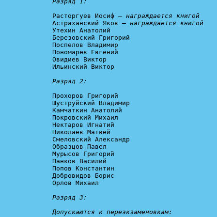
Разряд 1:
Расторгуев Иосиф – 
награждается книгой
Астраханский Яков – 
награждается книгой
Утехин Анатолий

Березовский Григорий

Поспелов Владимир

Пономарев Евгений

Овидиев Виктор

Ильинский Виктор

Разряд 2:
Прохоров Григорий

Шуструйский Владимир

Камчаткин Анатолий

Покровский Михаил

Нектаров Игнатий

Николаев Матвей

Смеловский Александр

Образцов Павел

Мурысов Григорий

Панков Василий

Попов Константин

Добровидов Борис

Орлов Михаил

Разряд 3:

Допускаются к переэкзаменовкам: