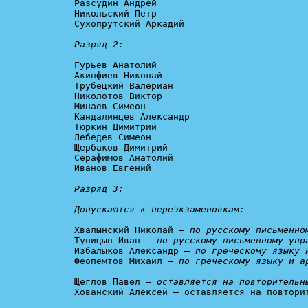
Разсудин Андрей

Никольский Петр

Сухопрутский Аркадий

Разряд 2:
Гурьев Анатолий

Акинфиев Николай

Трубецкий Валериан

Николотов Виктор

Минаев Симеон

Кандалинцев Александр

Тюркин Димитрий

Лебедев Симеон

Щербаков Димитрий

Серафимов Анатолий

Иванов Евгений

Разряд 3:

Допускаются к переэкзаменовкам:
Хвалынский Николай – 
по русскому письменно
Тупицын Иван – 
по русскому письменному упр
Избалыков Александр – 
по греческому языку 
Феопемтов Михаил – 
по греческому языку и а
Щеглов Павел – 
оставляется на повторительн
Хованский Алексей – оставляется на повтори