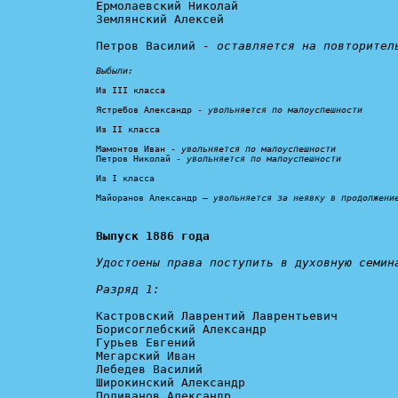
Ермолаевский Николай

Землянский Алексей

Петров Василий - 
оставляется на повторител
Выбыли:
Из III класса

Ястребов Александр - 
увольняется по малоуспешности
Из II класса

Мамонтов Иван - 
увольняется по малоуспешности
Петров Николай - 
увольняется по малоуспешности
Из I класса

Майоранов Александр – 
увольняется за неявку в продолжени
Выпуск 1886 года
Удостоены права поступить в духовную семина
Разряд 1:
Кастровский Лаврентий Лаврентьевич

Борисоглебский Александр

Гурьев Евгений

Мегарский Иван

Лебедев Василий

Широкинский Александр

Поливанов Александр
