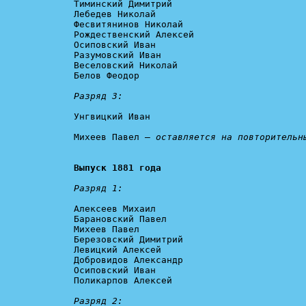
Тиминский Димитрий

Лебедев Николай

Фесвитянинов Николай

Рождественский Алексей

Осиповский Иван

Разумовский Иван

Веселовский Николай

Белов Феодор

Разряд 3:
Унгвицкий Иван

Михеев Павел – 
оставляется на повторительн
Выпуск 1881 года
Разряд 1:
Алексеев Михаил

Барановский Павел

Михеев Павел

Березовский Димитрий

Левицкий Алексей

Добровидов Александр

Осиповский Иван

Поликарпов Алексей

Разряд 2: