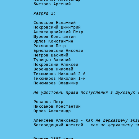
Быстров Арсений

Разряд 2:
Соловьев Евламиий

Покровский Димитрий

Александрийский Петр

Шуреев Константин

Орлов Константин

Рахманов Петр

Ермолаевский Николай

Петров Василий

Тупицын Василий

Покровский Алексей

Воронцов Николай

Тихомиров Николай 2-й

Тихомиров Николай 1-й

Пономарев Владимир

Не удостоены права поступления в духовную 
Розанов Петр

Пиксанов Константин

Орлов Александр

Алексеев Александр - 
как не державшему экз
Богородицкий Алексей - 
как не державшему э
Выпуск 1887 года