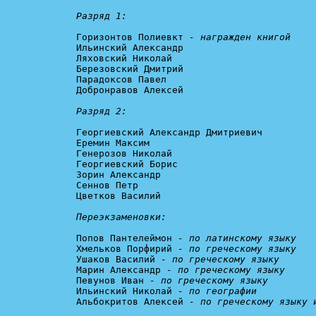
Разряд 1:
Горизонтов Полиевкт 
- награжден книгой
Ильинский Александр

Ляховский Николай

Березовский Дмитрий

Парадоксов Павел

Добронравов Алексей

Разряд 2:
Георгиевский Александр Дмитриевич

Еремин Максим

Генерозов Николай

Георгиевский Борис

Зорин Александр

Сеннов Петр

Цветков Василий

Переэкзаменовки:
Попов Пантелеймон 
- по латинскому языку
Хмельков Порфирий 
- по греческому языку
Ушаков Василий 
- по греческому языку
Марин Александр 
- по греческому языку
Певунов Иван 
- по греческому языку
Ильинский Николай 
- по географии
Альбокритов Алексей 
- по греческому языку 