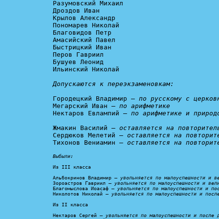
Разумовский Михаил

Дроздов Иван

Крылов Александр

Пономарев Николай

Благовидов Петр

Амасийский Павел

Быстрицкий Иван

Перов Гавриил

Бушуев Леонид

Ильинский Николай

Допускаются к переэкзаменовкам:
Городецкий Владимир – 
по русскому с церков
Мегарский Иван – 
по арифметике
Нектаров Евлампий – 
по арифметике и природ
Жмакин Василий – 
оставляется на повторител
Сердюков Мелетий – 
оставляется на повторит
Тихонов Вениамин – 
оставляется на повторит
Выбыли:
Из III класса

Альбокринов Владимир – 
увольняется по малоуспешности и в
Зороастров Гавриил – 
увольняется по малоуспешности и вел
Благомыслова Иоасаф – 
увольняется по малоуспешности и по
Николотов Николай – 
увольняется по малоуспешности и посл
Из II класса

Нектаров Сергей – 
увольняется по малоуспешности и после 