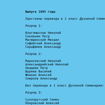
Выпуск 1885 года
Удостоены перевода в 1 класс Духовной Семин
Разряд 1:
Благомыслов Николай

Соковнин Петр

Матюшенский Михаил

Софийский Александр

Серафимов Александр

Разряд 2:
Мараховский Николай

Александрийский Николай

Овидиев Петр

Шуреев Василий

Жмакин Алексей

Смирнов Александр

Без перевода в 1 класс Духовной Семинарии:

Разряд 3:
Сухопрутский Семен

Покровский Алексей
