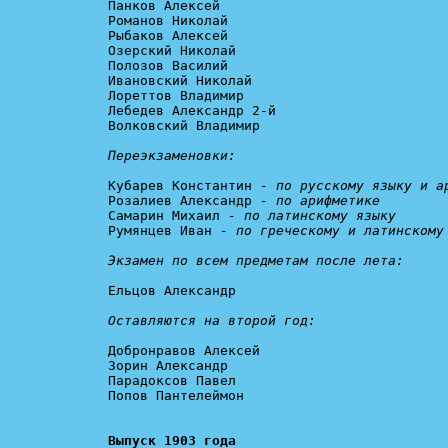
Панков Алексей

Романов Николай

Рыбаков Алексей

Озерский Николай

Полозов Василий

Ивановский Николай

Лореттов Владимир

Лебедев Александр 2-й

Волковский Владимир

Переэкзаменовки:
Кубарев Константин 
- по русскому языку и а
Розалиев Александр 
- по арифметике
Самарин Михаил 
- по латинскому языку
Румянцев Иван 
- по греческому и латинскому
Экзамен по всем предметам после лета:
Ельцов Александр

Оставляются на второй год:
Добронравов Алексей

Зорин Александр

Парадоксов Павел

Попов Пантелеймон

Выпуск 1903 года