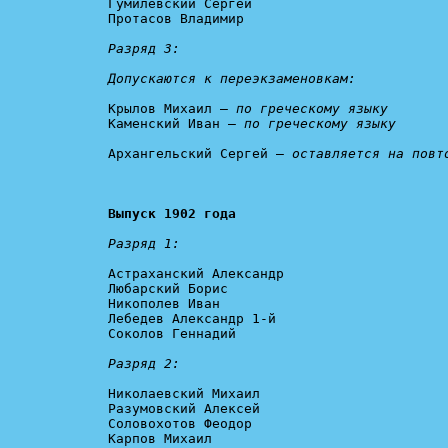
Гумилевский Сергей

Протасов Владимир

Разряд 3:

Допускаются к переэкзаменовкам:
Крылов Михаил – 
по греческому языку
Каменский Иван – 
по греческому языку
Архангельский Сергей – 
оставляется на повт
Выпуск 1902 года
Разряд 1:
Астраханский Александр

Любарский Борис

Никополев Иван

Лебедев Александр 1-й

Соколов Геннадий

Разряд 2:
Николаевский Михаил

Разумовский Алексей

Соловохотов Феодор

Карпов Михаил
