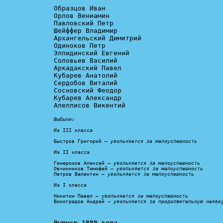
Образцов Иван

Орлов Вениамин

Павловский Петр

Шейффер Владимир

Архангельский Димитрий

Одиноков Петр

Элпидинский Евгений

Соловьев Василий

Аркадакский Павел

Кубарев Анатолий

Сердобов Виталий

Сосновский Феодор

Кубарев Александр

Апеллисов Викентий

Выбыли:
Из III класса

Быстров Григорий – 
увольняется за малоуспешность
Из II класса

Генерозов Алексей – 
увольняется за малоуспешность
Овчинников Тимофей – 
увольняется за малоуспешность
Петров Валентин – 
увольняется за малоуспешность
Из I класса

Никитин Павел – 
увольняется за малоуспешность
Виноградов Андрей – 
увольняется за продолжительную неявк
Выпуск 1888 года