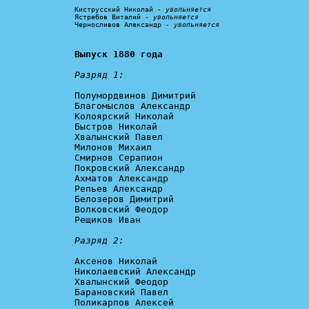
Киструсский Николай - 
увольняется
Ястребов Виталий - 
увольняется
Черносливов Александр - 
увольняется
Выпуск 1880 года
Разряд 1:
Полумордвинов Димитрий

Благомыслов Александр

Колоярский Николай

Быстров Николай

Хвалынский Павел

Милонов Михаил

Смирнов Серапион

Покровский Александр

Ахматов Александр

Репьев Александр

Белозеров Димитрий

Волковский Феодор

Рещиков Иван

Разряд 2:
Аксенов Николай

Николаевский Александр

Хвалынский Феодор

Барановский Павел

Поликарпов Алексей
