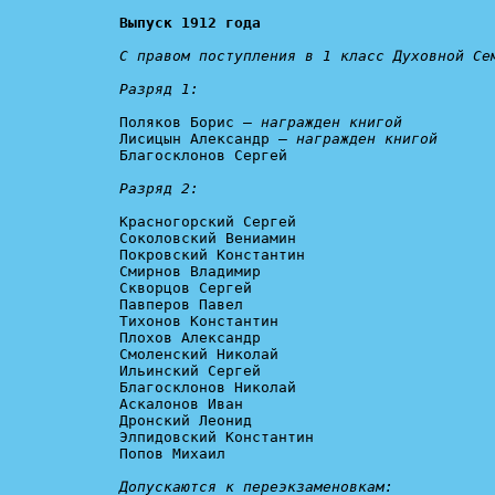
Выпуск 1912 года
С правом поступления в 1 класс Духовной Сем
Разряд 1:
Поляков Борис – 
награжден книгой
Лисицын Александр – 
награжден книгой
Благосклонов Сергей

Разряд 2:
Красногорский Сергей

Соколовский Вениамин

Покровский Константин

Смирнов Владимир

Скворцов Сергей

Павперов Павел

Тихонов Константин

Плохов Александр

Смоленский Николай

Ильинский Сергей

Благосклонов Николай

Аскалонов Иван

Дронский Леонид

Элпидовский Константин

Попов Михаил 

Допускаются к переэкзаменовкам: