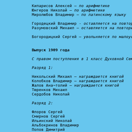
Кипарисов Алексей – 
по арифметике
Юнгеров Николай – 
по арифметике
Миролюбов Владимир – 
по латинскому языку
Городецкий Владимир - 
оставляется на повто
Разумовский Михаил – 
оставляется на повтор
Богородицкий Сергей – 
увольняется по малоу
Выпуск 1909 года
С правом поступления в 1 класс Духовной Сем
Разряд 1:
Никольский Михаил — 
награждается книгой
Колобков Владимир — 
награждается книгой
Жалов Ана¬толий — 
награждается книгой
Тюренков Михаил

Сердобов Николай

Разряд 2:
Флоров Сергей

Смирнов Сергей

Ильинский Николай

Альбокринов Владимир

Попов Димитрий
