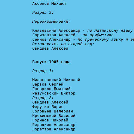
Аксенов Михаил

Разряд 3:
Переэкзаменовки:
Князевский Александр 
- по латинскому языку
Горизонтов Алексей 
- по арифметике
Сеннов Александр 
- по греческому языку и а
Оставляется на второй год:

Овидиев Алексей

Выпуск 1905 года
Разряд 1:
Милославский Николай

Варзов Сергей

Гнездило Дмитрий

Разряд 2:

Овидиев Алексей

Федутин Борис

Соловьев Валериан

Кряжимский Василий

Годинов Николай

Бедняков Александр

Лореттов Александр
