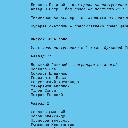
Ливанов Виталий - 
без права на поступление
Алявдин Петр - 
без права на поступление в 
Тихомиров Александр – 
оставляется на повто
Кубарев Анатолий – 
предоставлено право дер
Выпуск 1896 года
Удостоены поступления в 1 класс Духовной Се
Разряд 1:
Бельский Василий – 
награждается книгой
Поляков Лев

Соколов Владимир

Горизонтов Павел

Разумовский Александр

Майеранов Аполлон

Малов Семен

Петров Евгений

Разряд 2:
Соколов Дмитрий

Попов Александр

Павперов Вячеслав

Румянцев Константин
