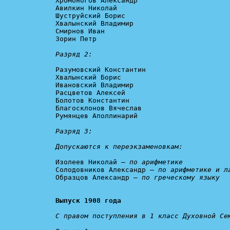
Хромоногов Александр

Авилкин Николай

Шуструйский Борис

Хвалынский Владимир

Смирнов Иван

Зорин Петр

Разряд 2:
Разумовский Константин

Хвалынский Борис

Ивановский Владимир

Расцветов Алексей

Болотов Константин

Благосклонов Вячеслав

Румянцев Аполлинарий

Разряд 3:

Допускаются к переэкзаменовкам:
Изолеев Николай – 
по арифметике
Солодовников Александр – 
по арифметике и л
Образцов Александр – 
по греческому языку
Выпуск 1908 года
С правом поступления в 1 класс Духовной Сем