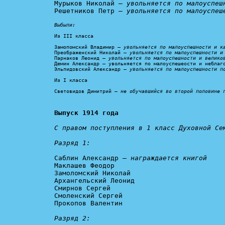
Мурыков Николай – 
увольняется по малоуспеш
Решетников Петр – 
увольняется по малоуспеш
Выбыли:
Из III класса

Замопомский Владимир – 
увольняется по малоуспешности и к
Преображенский Николай – 
увольняется по малоуспешности и
Парнаков Леонид – 
увольняется по малоуспешности и велико
Демин Александр – увольняется по малоуспешеости и неблаго
Эльпидовский Александр – 
увольняется по малоуспешности п
Из I класса

Световидов Димитрий – 
не обучавшийся во второй половине 
Выпуск 1914 года
С правом поступления в 1 класс Духовной Сем
Разряд 1:
Саблин Александр – 
награждается книгой
Маклашев Феодор

Замоломский Николай

Архангельский Леонид

Смирнов Сергей

Смоленский Сергей

Прокопов Валентин

Разряд 2: