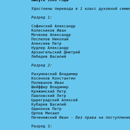
Удостоены перевода в 1 класс духовной семин
Разряд 1:
Софинский Александр

Колесников Иван

Моченев Александр

Поспелов Николай

Алексеев Петр

Нудлер Александр

Архангельский Дмитрий

Лебедев Василий

Разряд 2:
Разумовский Владимир

Косенков Константин

Поливанов Иван

Шейффер Владимир

Кряжимский Петр

Павловский Петр

Цареградский Алексей

Кубарев Василий

Одиноков Петр

Орлов Михаил

Печенежский Иван - 
без права на поступлени
Разряд 3:
