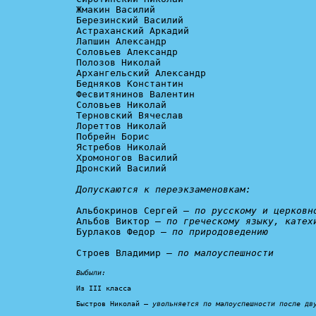
Жмакин Василий

Березинский Василий

Астраханский Аркадий

Лапшин Александр

Соловьев Александр

Полозов Николай

Архангельский Александр

Бедняков Константин

Фесвитянинов Валентин

Соловьев Николай

Терновский Вячеслав

Лореттов Николай

Побрейн Борис

Ястребов Николай

Хромоногов Василий

Дронский Василий

Допускаются к переэкзаменовкам:
Альбокринов Сергей – 
по русскому и церковн
Альбов Виктор – 
по греческому языку, катех
Бурлаков Федор – 
по природоведению
Строев Владимир – 
по малоуспешности
Выбыли:
Из III класса

Быстров Николай – 
увольняется по малоуспешности после дв