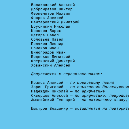
Балаковский Алексей

Добронравов Виктор

Феопемптов Михаил

Флоров Алексей

Пантеровский Димитрий

Брусникин Николай

Копосов Борис

Щеглрв Павел

Соловьев Павел

Поляков Леонид

Ермаков Иван

Виноградов Иван

Бедняков Димитрий

Флеринский Димитрий

Хованский Алексей

Допускаются к переэкзаменовкам:
Крылов Алексей – 
по церковному пению
Зарин Григорий – 
по изъяснению богослужени
Надеждин Николай – 
по арифметике
Скворцов Алексей – 
по арифметике, природов
Амасийский Геннадий – 
по латинскому языку,
Быстров Владимир – 
оставляется на повторит