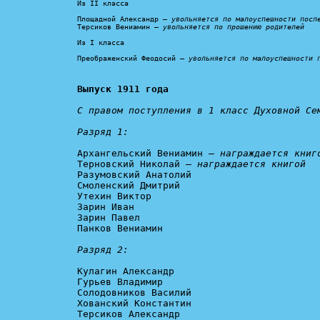
Из II класса

Площадной Александр – 
увольняется по малоуспешности посл
Терсиков Вениамин – 
увольняется по прошению родителей
Из I класса

Преображенский Феодосий – 
увольняется по малоуспешности 
Выпуск 1911 года
С правом поступления в 1 класс Духовной Сем
Разряд 1:
Архангельский Вениамин – 
награждается книг
Терновский Николай – 
награждается книгой
Разумовский Анатолий

Смоленский Дмитрий

Утехин Виктор

Зарин Иван

Зарин Павел

Панков Вениамин

Разряд 2:
Кулагин Александр

Гурьев Владимир

Солодовников Василий

Хованский Константин

Терсиков Александр
