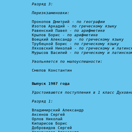
Разряд 3:
Переэкзаменовки:
Прокопов Дмитрий 
- по географии
Изотов Аркадий 
- по греческому языку
Равенский Павел 
- по арифметике
Крылов Борис 
- по арифметике
Воецкий Александр 
- по греческому языку
Трубецкой Борис 
- по греческому языку
Ляховский Николай 
- по греческому и латинс
Мурысов Василий 
- по греческому и латинско
Увольняется по малоуспешности:
Смелов Константин

Выпуск 1907 года
Удостоиваются поступления в 1 класс Духовно
Разряд 1:
Владимирский Александр

Аксенов Сергей

Орлов Николай

Кипарисов Борис

Добровидов Сергей
