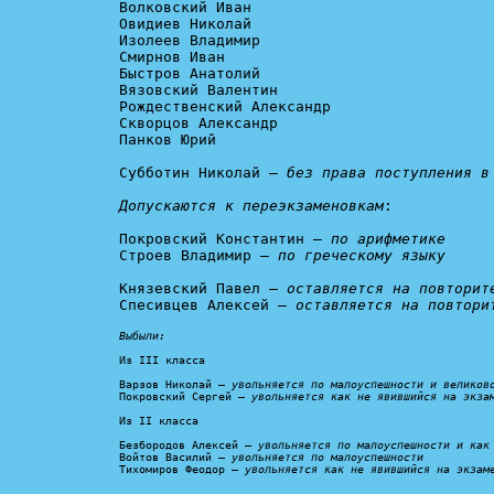
Волковский Иван

Овидиев Николай

Изолеев Владимир

Смирнов Иван

Быстров Анатолий

Вязовский Валентин

Рождественский Александр

Скворцов Александр

Панков Юрий

Субботин Николай – 
без права поступления в
Допускаются к переэкзаменовкам
:

Покровский Константин – 
по арифметике
Строев Владимир – 
по греческому языку
Князевский Павел – 
оставляется на повторит
Спесивцев Алексей – 
оставляется на повтори
Выбыли:
Из III класса

Варзов Николай – 
увольняется по малоуспешности и великов
Покровский Сергей – 
увольняется как не явившийся на экза
Из II класса

Безбородов Алексей – 
увольняется по малоуспешности и как
Войтов Василий – 
увольняется по малоуспешности
Тихомиров Феодор – 
увольняется как не явившийся на экзам