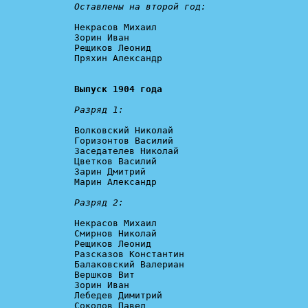
Оставлены на второй год:
Некрасов Михаил

Зорин Иван

Рещиков Леонид

Пряхин Александр

Выпуск 1904 года
Разряд 1:
Волковский Николай

Горизонтов Василий

Заседателев Николай

Цветков Василий

Зарин Дмитрий

Марин Александр

Разряд 2:
Некрасов Михаил

Смирнов Николай

Рещиков Леонид

Разсказов Константин

Балаковский Валериан

Вершков Вит

Зорин Иван

Лебедев Димитрий

Соколов Павел
