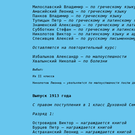
Милославский Владимир – 
по греческому язык
Амасийский Леонид – 
по греческому языку
Панков Владимир – 
по греческому языку
Тупицын Петр – 
по греческому и латинскому 
Знаменский Александр – 
по греческому и лат
Субботкин Стефан – 
по греческому и латинск
Николотов Виктор – 
по латинскому языку и а
Спесивцев Алексей – 
по русскому письменном
Оставляются на повторительный курс:
Избалыков Александр – 
по малоуспешности
Хвалынский Николай – 
по болезни
Выбыл:
Из II класса

Николотов Леонид – 
увольняется по малоуспешности после д
Выпуск 1913 года
С правом поступления в 1 класс Духовной Сем
Разряд 1:
Островидов Виктор – 
награждается книгой
Бурцев Петр – 
награждается книгой
Астраханский Леонид – 
награждается книгой