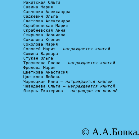
Ракитская Ольга

Савина Мария

Савченко Александра

Садкевич Ольга

Светлова Александра

Скрабневская Мария

Скрабневская Анна

Смирнова Неонилла

Соколова Ксения

Соколова Мария

Соловей Мария – 
награждается книгой
Сошина Варвара

Стукан Ольга

Трофимова Елена – 
награждается книгой
Фролова Мария

Цветкова Анастасия

Цветкова Любовь

Чарноцкая Инна – 
награждается книгой
Чеведаева Ольга – 
награждается книгой
Яшкуль Екатерина – 
награждается книгой
© А.А.Бовк