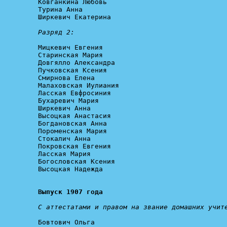
Ковганкина Любовь

Турина Анна

Ширкевич Екатерина

Разряд 2:
Мицкевич Евгения

Старинская Мария

Довгялло Александра

Пучковская Ксения

Смирнова Елена

Малаховская Иулиания

Ласская Евфросиния

Бухаревич Мария

Ширкевич Анна

Высоцкая Анастасия

Богдановская Анна

Пороменская Мария

Стокалич Анна

Покровская Евгения

Ласская Мария

Богословская Ксения

Высоцкая Надежда

Выпуск 1907 года
С аттестатами и правом на звание домашних учит
Бовтович Ольга
