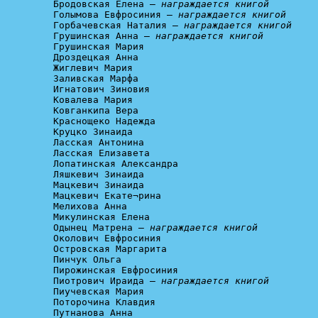
Бродовская Елена – 
награждается книгой
Голымова Евфросиния – 
награждается книгой
Горбачевская Наталия – 
награждается книгой
Грушинская Анна – 
награждается книгой
Грушинская Мария

Дроздецкая Анна

Жиглевич Мария

Заливская Марфа

Игнатович Зиновия

Ковалева Мария

Ковганкипа Вера

Краснощеко Надежда

Круцко Зинаида

Ласская Антонина

Ласская Елизавета

Лопатинская Александра

Ляшкевич Зинаида

Мацкевич Зинаида

Мацкевич Екате¬рина

Мелихова Анна

Микулинская Елена

Одынец Матрена – 
награждается книгой
Околович Евфросиния

Островская Маргарита

Пинчук Ольга

Пирожинская Евфросиния

Пиотрович Ираида – 
награждается книгой
Пиучевская Мария

Поторочина Клавдия

Путнанова Анна
