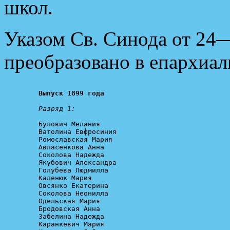
школ.
Указом Св. Синода от 24
преобразовано в епархиал
Выпуск 1899 года
Разряд 1:
Булович Мелания

Ватолина Евфросиния

Ромославская Мария

Авласенкова Анна

Соколова Надежда

Якубович Александра

Голубева Людмилла

Каленюк Мария

Овсянко Екатерина

Соколова Неонилла

Одельская Мария

Бродовская Анна

Забелина Надежда

Каранкевич Мария
