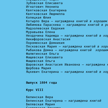
Зубовская Елисавета

Игнатович Неонила

Квятковская Екатерина

Квятковская Людмилла

Копецкая Юлия

Котырло Вера – 
награждена книгой в хорошем
Любимова Параскева – 
награждена книгой в р
Мадзолевская Евдокия

Муравьева Елена

Нездачина Надежда – 
награждена книгой в хо
Никифоровская Анастасия

Пороменская Домникия

Пясковская Мария – 
награждена книгой в хор
Рыбакова Домна – 
награждена книгой  хороше
Фалютинская Ольга

Фащевская Елизавета

Фащевская Ольга

Шаровская Анастасия Ивановна – 
награждена 
Щербова Мария

Яцкевич Екатерина – 
награждена книгой в хо
Курс VIII
Белинская Вера

Белинская Екатерина – 
награждена книгой
Белявская Мария

Гнедовская Зинаида
