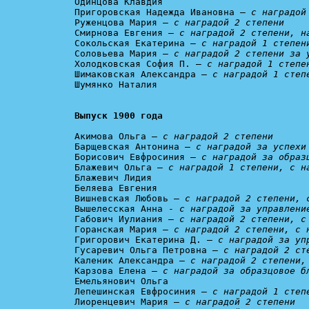
Одинцова Клавдия

Пригоровская Надежда Ивановна – 
с наградой
Руженцова Мария – 
с наградой 2 степени
Смирнова Евгения – 
с наградой 2 степени, н
Сокольская Екатерина – 
с наградой 1 степен
Соловьева Мария – 
с наградой 2 степени за 
Холодковская София П. – 
с наградой 1 степе
Шимаковская Александра – 
с наградой 1 степ
Шумянко Наталия

Выпуск 1900 года
Акимова Ольга – 
с наградой 2 степени
Барщевская Антонина – 
с наградой за успехи
Борисович Евфросиния – 
с наградой за образ
Блажевич Ольга – 
с наградой 1 степени, с н
Блажевич Лидия

Беляева Евгения

Вишневская Любовь – 
с наградой 2 степени, 
Вышелесская Анна - 
с наградой за управлени
Габович Иулиания – 
с наградой 2 степени, с
Горанская Мария – 
с наградой 2 степени, с 
Григорович Екатерина Д. – 
с наградой за уп
Гусаревич Ольга Петровна – 
с наградой 2 ст
Каленик Александра – 
с наградой 2 степени,
Карзова Елена – 
с наградой за образцовое б
Емельянович Ольга

Лепешинская Евфросиния – 
с наградой 1 степ
Лиоренцевич Мария – 
с наградой 2 степени