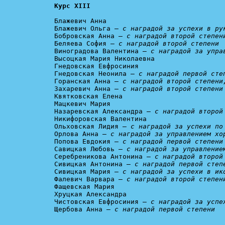
Курс XIII
Блажевич Анна

Блажевич Ольга – 
с наградой за успехи в ру
Бобровская Анна – 
с наградой второй степен
Беляева София – 
с наградой второй степени
Виноградова Валентина – 
с наградой за упра
Высоцкая Мария Николаевна

Гнедовская Евфросиния

Гнедовская Неонила – 
с наградой первой сте
Горанская Анна – 
с наградой второй степени
Захаревич Анна – 
с наградой второй степени
Квятковская Елена

Мацкевич Мария

Назаревская Александра – 
с наградой второй
Никифоровская Валентина

Ольховская Лидия – 
с наградой за успехи по
Орлова Анна – 
с наградой за управлением хо
Попова Евдокия – 
с наградой первой степени
Савицкая Любовь – 
с наградой за управление
Серебреникова Антонина – 
с наградой второй
Сивицкая Антонина – 
с наградой первой степ
Сивицкая Мария – 
с наградой за успехи в ик
Фалевич Варвара – 
с наградой второй степен
Фащевская Мария

Хруцкая Александра

Чистовская Евфросиния – 
с наградой за успе
Щербова Анна – 
с наградой первой степени