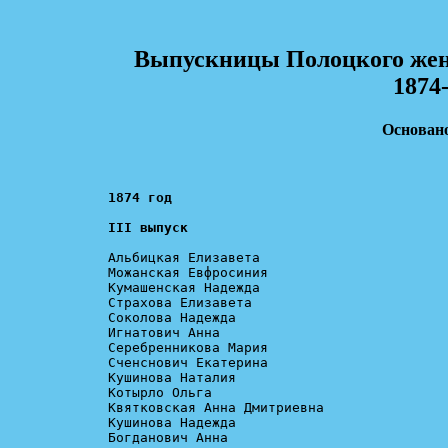
Выпускницы Полоцкого женс
1874-
Основано
III выпуск
Альбицкая Елизавета

Можанская Евфросиния

Кумашенская Надежда

Страхова Елизавета

Соколова Надежда

Игнатович Анна

Серебренникова Мария

Сченснович Екатерина

Кушинова Наталия

Котырло Ольга

Квятковская Анна Дмитриевна

Кушинова Надежда

Богданович Анна
