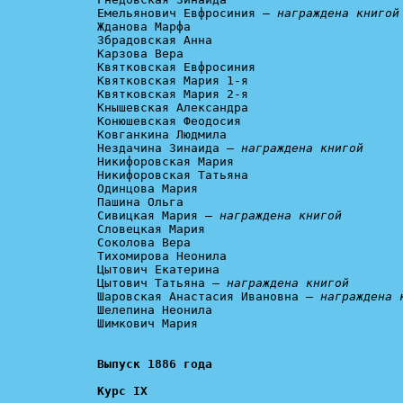
Емельянович Евфросиния – 
награждена книгой
Жданова Марфа

Збрадовская Анна

Карзова Вера

Квятковская Евфросиния

Квятковская Мария 1-я

Квятковская Мария 2-я

Кнышевская Александра

Конюшевская Феодосия

Ковганкина Людмила

Нездачина Зинаида – 
награждена книгой
Никифоровская Мария

Никифоровская Татьяна

Одинцова Мария

Пашина Ольга

Сивицкая Мария – 
награждена книгой
Словецкая Мария

Соколова Вера

Тихомирова Неонила

Цытович Екатерина

Цытович Татьяна – 
награждена книгой
Шаровская Анастасия Ивановна – 
награждена 
Шелепина Неонила

Шимкович Мария

Курс IX