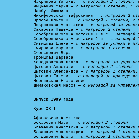
Макринова Зинаида – 
с наградой 2 степени, 
Мицкевич Мария – 
с наградой 1 степени, с н
Нарбут Людмила

Никифоровская Евфросиния – 
с наградой 2 ст
Орлова Ольга П. – 
с наградой 1 степени, с 
Покровская Анастасия – 
с наградой за успех
Сахарова Надежда – 
с наградой 2 степени
Серебренникова Анастасия 1-я с – 
наградой 
Серебренникова Анастасия 2-я – 
с наградой 
Сивицкая Елена – 
с наградой за успехи в ик
Смирнова Варвара – 
с наградой 1 степени
Сченснович Вера

Троицкая Варвара

Холодковская Лидия – 
с наградой за управле
Цытович Анастасия – 
с наградой 2 степени
Цытович Александра – 
с наградой 1 степени,
Цытович Евгения – 
с наградой за проведение
Чернявская Евфросиния

Шимаковская Марфа – 
с наградой за управлен
Курс XXII
Афанасьева Алевтина

Бекаревич Мария – 
с наградой 2 степени
Блажевич Анастасия – 
с наградой 1 степени 
Блажевич Аполлинария – 
с наградой 1 степен
Богданович Елена – 
с наградой 1 степени и 