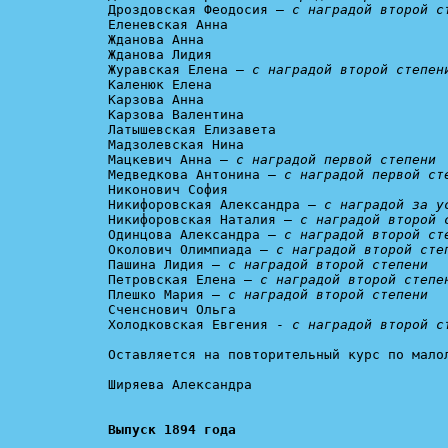
Дроздовская Феодосия – 
с наградой второй с
Еленевская Анна

Жданова Анна

Жданова Лидия

Журавская Елена – 
с наградой второй степен
Каленюк Елена

Карзова Анна

Карзова Валентина

Латышевская Елизавета

Мадзолевская Нина

Мацкевич Анна – 
с наградой первой степени
Медведкова Антонина – 
с наградой первой ст
Никонович София

Никифоровская Александра – 
с наградой за у
Никифоровская Наталия – 
с наградой второй 
Одинцова Александра – 
с наградой второй ст
Околович Олимпиада – 
с наградой второй сте
Пашина Лидия – 
с наградой второй степени
Петровская Елена – 
с наградой второй степе
Плешко Мария – 
с наградой второй степени
Сченснович Ольга

Холодковская Евгения - 
с наградой второй с
Оставляется на повторительный курс по малол
Ширяева Александра
