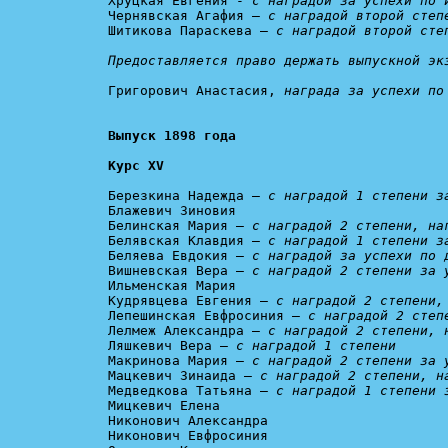
Хруцкая Евгения - 
с наградой за успехи по 
Чернявская Агафия – 
с наградой второй степ
Шитикова Параскева – 
с наградой второй сте
Предоставляется право держать выпускной эк
Григорович Анастасия, 
награда за успехи по
Курс XV
Березкина Надежда — 
с наградой 1 степени з
Блажевич Зиновия

Белинская Мария – 
с наградой 2 степени, на
Белявская Клавдия – 
с наградой 1 степени з
Беляева Евдокия – 
с наградой за успехи по 
Вишневская Вера – 
с наградой 2 степени за 
Ильменская Мария

Кудрявцева Евгения – 
с наградой 2 степени,
Лепешинская Евфросиния – 
с наградой 2 степ
Лелмеж Александра – 
с наградой 2 степени, 
Ляшкевич Вера – 
с наградой 1 степени
Макринова Мария – 
с наградой 2 степени за 
Мацкевич Зинаида – 
с наградой 2 степени, н
Медведкова Татьяна – 
с наградой 1 степени 
Мицкевич Елена

Никонович Александра

Никонович Евфросиния
