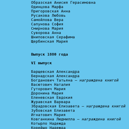
Образская Анисия Герасимовна

Одинцова Марфа

Пригоровская Анна

Русакова Любовь

Самойлова Вера

Сапунова София

Смирнова Мария

Суворова Анна

Шниповская Серафима

Щербинская Мария

VI выпуск
Барщевская Александра

Бернадская Александра

Богданович Татьяна – 
награждена книгой
Васютович Наталия

Гуторович Мария

Доронина Мария

Еленевская Евдокия

Журавская Варвара

Збрадовская Елизавета – 
награждена книгой
Зубовская Елизавета

Игнатович Мария

Ковганкина Людмилла – 
награждена книгой
Котырло Надежда

Корейшо Надежда
