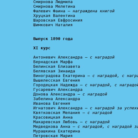
Смирнова Людмила

Смирнова Мелетина

Фалевич Фаина – 
награждена книгой
Хруцкая Валентина

Шаровская Евфросиния

Шимкович Наталия

XI курс
Антоневич Александра — 
с наградой
Бернадская Марфа

Белинская Елизавета

Белявская Зинаида

Виноградова Екатерина — 
с наградой, с нагр
Вышелесская Евгения

Городецкая Надежда — 
с наградой, с наградо
Гусаревич Александра

Донова Александра — 
с наградой
Забелина Александра

Иванова Евгения

Игнатович Александра – 
с наградой за успех
Квятковская Мелания — 
с наградой
Красовицкая Анна

Макаревская Любовь — 
с наградой
Медведкова Анна — 
с наградой, с наградой з
Мурашкина Екатерина

Петровская Мария
