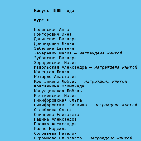
Курс X
Белинская Анна

Григорович Инна

Данилевич Варвара

Дейлидович Лидия

Забелина Евгения

Захаревич Мария – 
награждена книгой
Зубовская Варвара

Збрадовская Мария

Извольская Александра – 
награждена книгой
Копецкая Лидия

Котырло Анастасия

Ковганкина Любовь – 
награждена книгой
Ковганкина Олимпиада

Капусцинская Любовь

Квятковская Мария

Никифоровская Ольга

Никифоровская Зинаида – 
награждена книгой
Оглоблина Ольга

Одинцова Елизавета

Пашина Александра

Плешко Александра

Рылло Надежда

Соловьева Наталия

Скромнова Елизавета – 
награждена книгой