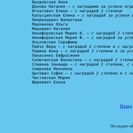
Бродовская Анна

Донова Наталия – 
с наградами за успехи игр
Игнатович Елена – 
с наградой 2 степени
Капусцинская Елена – 
с наградой за успехи 
Лиоренцевич Валентина

Маркинова Ольга

Мицкевич Наталия

Никифоровская Мария В. – 
с наградой 2 степ
Никифоровская Мария Ф. – 
с наградой за усп
Ольховская Серафима

Пайзо Вера – 
с наградой 2 степени и с нагр
Пашина Анна – 
с наградой 2 степени и за ус
Панасенко Евфросиния

Селютинская Валентина – 
с наградой 2 степе
Славина Зинаида – 
с наградой 1 степени, с 
Смирнова Неонилла

Цытович София – 
с наградой 2 степени и с н
Чистовская Мария

Ширкевич Елена

Назад
Последнее об