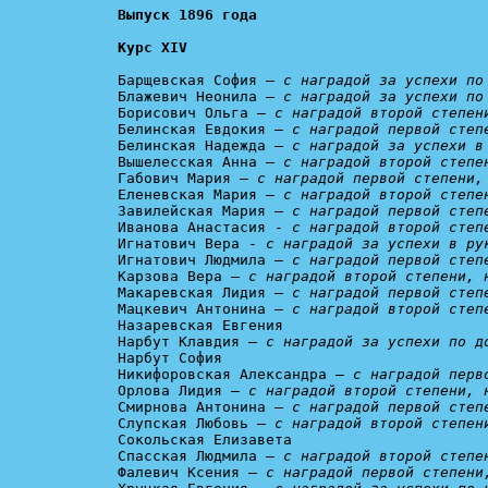
Курс XIV
Барщевская София – 
с наградой за успехи по
Блажевич Неонила – 
с наградой за успехи по
Борисович Ольга – 
с наградой второй степен
Белинская Евдокия – 
с наградой первой степ
Белинская Надежда – 
с наградой за успехи в
Вышелесская Анна – 
с наградой второй степе
Габович Мария – 
с наградой первой степени,
Еленевская Мария – 
с наградой второй степе
Завилейская Мария – 
с наградой первой степ
Иванова Анастасия - 
с наградой второй степ
Игнатович Вера - 
с наградой за успехи в ру
Игнатович Людмила – 
с наградой первой степ
Карзова Вера – 
с наградой второй степени, 
Макаревская Лидия – 
с наградой первой степ
Мацкевич Антонина – 
с наградой второй степ
Назаревская Евгения

Нарбут Клавдия – 
с наградой за успехи по д
Нарбут София

Никифоровская Александра – 
с наградой перв
Орлова Лидия – 
с наградой второй степени, 
Смирнова Антонина – 
с наградой первой степ
Слупская Любовь – 
с наградой второй степен
Сокольская Елизавета

Спасская Людмила – 
с наградой второй степе
Фалевич Ксения – 
с наградой первой степени