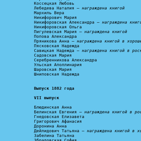
Коссецкая Любовь

Лебедева Наталия – 
награждена книгой
Мархиль Вера

Никифорович Мария

Никифоровская Александра –
 награждена книг
Никифоровская Ольга

Пигулевская Мария – 
награждена книгой
Попова Александра

Пряникова Анна – 
награждена книгой в хорош
Пясковская Надежда

Савицкая Надежда – 
награждена книгой в рос
Садовская Мария

Серебренникова Александра

Ульская Аполлинария

Шаровская Мария

Шниповская Надежда

VII выпуск
Блюдинская Анна

Белинская Евгения – 
награждена книгой в ро
Гнедовская Елизавета

Григорович Афанасия

Доронина Анна

Дейлидович Татьяна – 
награждена книгой в х
Забелина Татьяна

Збрадовская София
