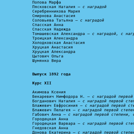
Попова Марфа

Пясковская Наталия — 
с наградой
Серебренникова Мария

Смирнова Анастасия

Соловьева Татьяна — 
с наградой
Спасская Анна

Спасская Надежда

Томашевская Александра — 
с наградой, с наг
Троицкая Александра

Холодковская Анастасия

Хруцкая Анастасия

Хруцкая Александра

Цытович Ольга

Шумянко Вера

Курс XII
Акимова Ксения

Бекаревич Нимфодора Н. – 
с наградой первой
Богданович Наталия – 
с наградой первой сте
Блажевич Евфросиния – 
с наградой первой ст
Блажевич Пелагея – 
с наградой первой степе
Габович Анна – 
с наградой первой степени, 
Городецкая Анна

Городецкая Варвара – 
с наградой первой сте
Гнедовская Анна

Донова Екатерина – 
с наградой первой степе