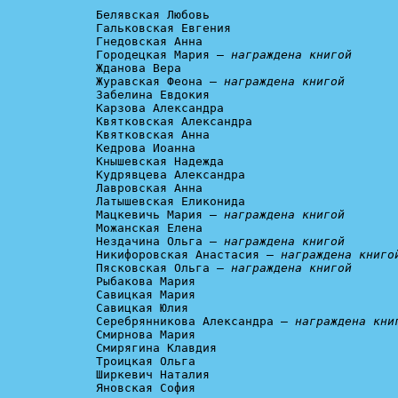
Белявская Любовь

Гальковская Евгения

Гнедовская Анна

Городецкая Мария – 
награждена книгой
Жданова Вера

Журавская Феона – 
награждена книгой
Забелина Евдокия

Карзова Александра

Квятковская Александра

Квятковская Анна

Кедрова Иоанна

Кнышевская Надежда

Кудрявцева Александра

Лавровская Анна

Латышевская Еликонида

Мацкевичь Мария – 
награждена книгой
Можанская Елена

Нездачина Ольга – 
награждена книгой
Никифоровская Анастасия – 
награждена книго
Пясковская Ольга – 
награждена книгой
Рыбакова Мария

Савицкая Мария

Савицкая Юлия

Серебрянникова Александра – 
награждена кни
Смирнова Мария

Смирягина Клавдия

Троицкая Ольга

Ширкевич Наталия

Яновская София
