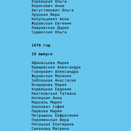
Корвецкая Ольга

Борисович Анна

Августинович Ольга

Хруцкая Вера

Копульцевич Анна

Журавская Евгения

Лавровская Дария

Сущинская Ольга

IV выпуск
Афанасьева Мария

Барщевская Александра

Говорович Александра

Журавская Мелания

Заблоцкая Анастасия

Исидорова Мария

Корвецкая Евдокия

Квятковская Татиана

Копецкая Анна

Мархиль Мария

Околович София

Парвова Мария

Петрашень Евфросиния

Пороменская Вера

Пясецкая Екатерина

Синякова Матрена
