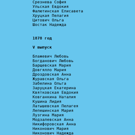
Срезнева София

Ульская Евдокия

Фалютинская Елисавета

Хруцкая Пелагия

Цитович Ольга

Шостак Надежда

V выпуск
Блажевич Любовь

Богданович Любовь

Барщевская Мария

Довгялло Мария

Дроздовская Анна

Журавская Ольга

Забелина Ольга

Заруцкая Екатерина

Квятковская Евдокия

Ковганкина Наталия

Кушина Лидия

Латышевская Пелагея

Лепешинская Мария

Лузгина Мария

Модзалевская Анна

Никифоровская Анна

Никонович Мария

Никонович Надежда
