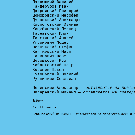
Ляхомский Василий

Гайдебуров Иван

Дверницкий Григорий

Домбровский Иерофей

Дунаевский Александр

Клопотовский Иулиан

Коцюбинский Леонид

Тарнавский Илия

Товстицкий Андрей

Угринович Модест

Чернявский Стефан

Квятковский Иван

Галанович Павел

Дорошкевич Иван

Кобялковский Петр

Коропов Павел

Сутановский Василий

Рудницкий Севериан

Левинский Александр – 
оставляется на повто
Писаревский Михаил – 
оставляется на повтор
Выбыл:
Из III класса

Левандовский Вениамин – 
увольняется по малоуспешности и 