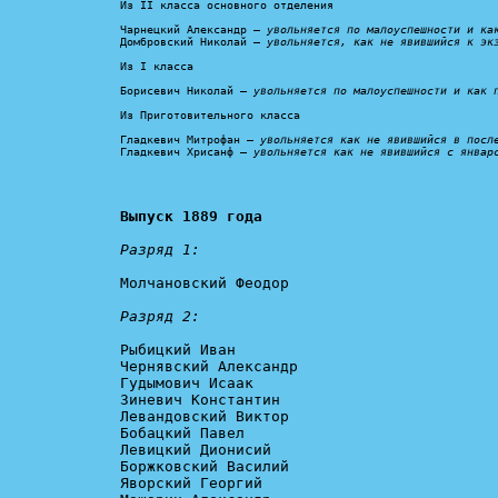
Из II класса основного отделения

Чарнецкий Александр – 
увольняется по малоуспешности и ка
Домбровский Николай – 
увольняется, как не явившийся к эк
Из I класса

Борисевич Николай – 
увольняется по малоуспешности и как 
Из Приготовительного класса

Гладкевич Митрофан – 
увольняется как не явившийся в посл
Гладкевич Хрисанф – 
увольняется как не явившийся с январ
Выпуск 1889 года
Разряд 1:
Молчановский Феодор

Разряд 2: 
Рыбицкий Иван

Чернявский Александр

Гудымович Исаак

Зиневич Константин

Левандовский Виктор

Бобацкий Павел

Левицкий Дионисий

Боржковский Василий

Яворский Георгий
