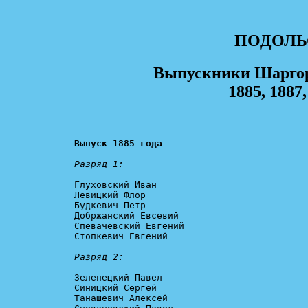
ПОДОЛЬ
Выпускники Шаргор
1885, 1887,
Выпуск 1885 года
Разряд 1:
Глуховский Иван 

Левицкий Флор 

Будкевич Петр 

Добржанский Евсевий 

Спевачевский Евгений 

Стопкевич Евгений 

Разряд 2:
Зеленецкий Павел 

Синицкий Сергей

Танашевич Алексей 
