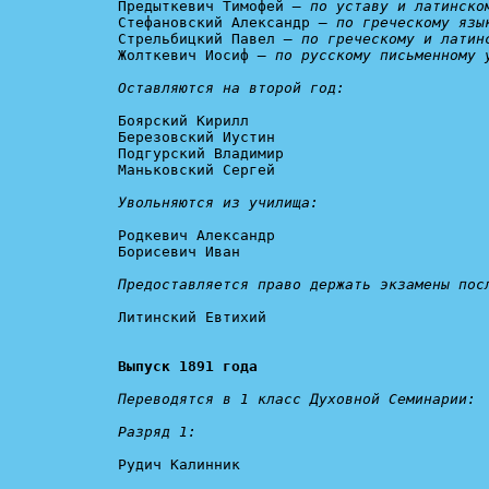
Предыткевич Тимофей 
— по уставу и латинско
Стефановский Александр 
— по греческому язы
Стрельбицкий Павел 
— по греческому и латин
Жолткевич Иосиф 
— по русскому письменному 
Оставляются на второй год: 
Боярский Кирилл

Березовский Иустин

Подгурский Владимир

Маньковский Сергей

Увольняются из училища: 
Родкевич Александр

Борисевич Иван

Предоставляется право держать экзамены пос
Литинский Евтихий

Выпуск 1891 года
Переводятся в 1 класс Духовной Семинарии:

Разряд 1:
Рудич Калинник
