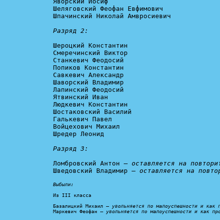
Яворский Иосиф

Шеляговский Феофан Евфимович

Шпачинский Николай Амвросиевич

Разряд 2:
Шероцкий Константин

Смеречинский Виктор

Станкевич Феодосий

Попиков Константин

Савкевич Александр

Шаворский Владимир

Лапинский Феодосий

Ятвинский Иван

Людкевич Константин

Шостаковский Василий

Галькевич Павел

Войцехович Михаил

Шредер Леонид

Разряд 3:
Ломбровский Антон – 
оставляется на повтори
Шведовский Владимир – 
оставляется на повто
Выбыли:
Из III класса

Базалицкий Михаил – 
увольняется по малоуспешности и как 
Маркевич Феофан – 
увольняется по малоуспешности и как пр