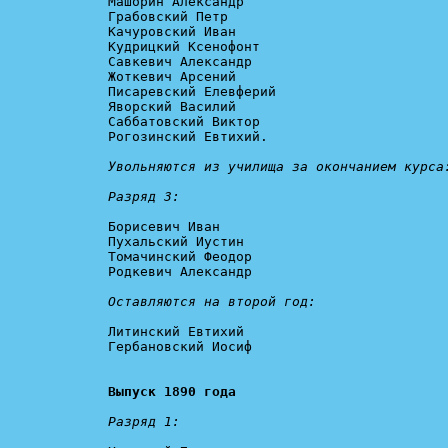
Машорин Александр

Грабовский Петр

Качуровский Иван

Кудрицкий Ксенофонт

Савкевич Александр

Жоткевич Арсений

Писаревский Елевферий

Яворский Василий

Саббатовский Виктор

Рогозинский Евтихий.

Увольняются из училища за окончанием курса
Разряд 3: 
Борисевич Иван

Пухальский Иустин

Томачинский Феодор

Родкевич Александр

Оставляются на второй год: 
Литинский Евтихий

Гербановский Иосиф

Выпуск 1890 года
Разряд 1: 