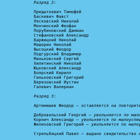
Разряд 2:
Предыткевич Тимофей

Баскевич Фавст

Лясковский Николай

Мончинский Феофан

Порубиновский Дамиан

Стефановский Александр

Баржицкий Николай

Машорин Николай

Высоцкий Феодор

Подгурский Владимир

Маньковский Сергей

Хилитинский Николай

Юцковский Александр

Боярский Кирилл

Гиньковский Григорий

Березовский Иустин

Галевич Валериан

Разряд 3:
Артемишев Феодор — 
оставляется на повторит
Добровольский Георгий — 
увольняется по мал
Корнич Александр — 
увольняется по малоуспе
Желиховский Григорий — 
увольняется по мало
Стрельбицкий Павел — 
выдано свидетельство 