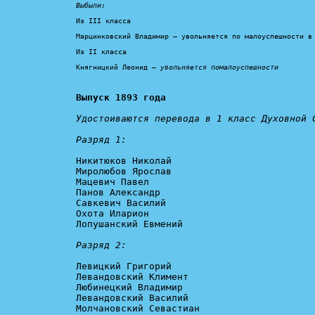
Выбыли:
Из III класса

Марцинковский Владимир — увольняется по малоуспешности в 
Из II класса

Княгницкий Леонид — 
увольняется помалоуспешности
Выпуск 1893 года
Удостоиваются перевода в 1 класс Духовной С
Разряд 1:
Никитюков Николай

Миролюбов Ярослав

Мацевич Павел

Панов Александр

Савкевич Василий

Охота Иларион

Лопушанский Евмений

Разряд 2:
Левицкий Григорий

Левандовский Климент

Любинецкий Владимир

Левандовский Василий

Молчановский Севастиан
