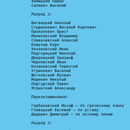
Хомицкий Павел

Силевич Василий

Разряд 2: 
Витвицкий Николай

Стыранкевич Виталий Карпович

Прокопович Орест

Маниловский Владимир

Спевачевский Алексей

Кожухар Карп

Хохановский Иван

Подгорецкий Николай

Дверницкий Хризанф

Чернявский Иван

Колаковский Терентий

Угринович Василий

Шотковский Иулиан

Маринин Николай

Подгурский Павел

Ятвинский Александр

Перезкзаменовки: 
Гербановский Иосиф 
— по греческому языку
Главацкий Евсевий 
— по уставу
Дедевич Димитрий 
— по нотному пению
Разряд 3: 