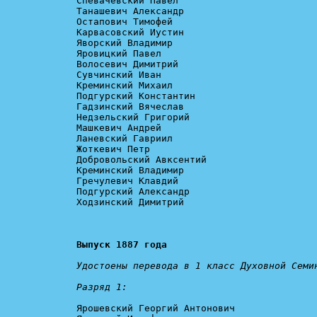
Спевачевский Павел 

Танашевич Александр 

Остапович Тимофей 

Карвасовский Иустин 

Яворский Владимир 

Яровицкий Павел 

Волосевич Димитрий 

Сувчинский Иван 

Креминский Михаил 

Подгурский Константин 

Гадзинский Вячеслав 

Недзельский Григорий 

Машкевич Андрей 

Ланевский Гавриил 

Жоткевич Петр 

Добровольский Авксентий 

Креминский Владимир 

Гречулевич Клавдий 

Подгурский Александр 

Ходзинский Димитрий 

Выпуск 1887 года
Удостоены перевода в 1 класс Духовной Семин
Разряд 1:
Ярошевский Георгий Антонович
