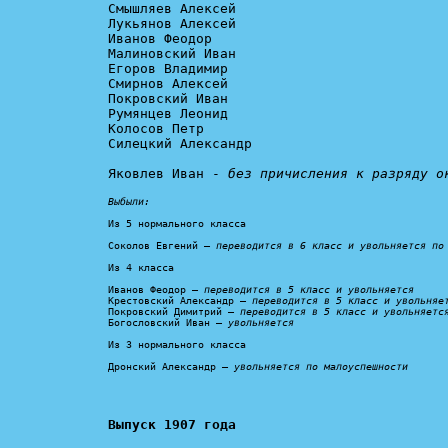
Смышляев Алексей

Лукьянов Алексей

Иванов Феодор

Малиновский Иван

Егоров Владимир

Смирнов Алексей

Покровский Иван

Румянцев Леонид

Колосов Петр

Силецкий Александр

Яковлев Иван - 
без причисления к разряду о
Выбыли:
Из 5 нормального класса

Соколов Евгений – 
переводится в 6 класс и увольняется по
Из 4 класса

Иванов Феодор – 
переводится в 5 класс и увольняется
Крестовский Александр – 
переводится в 5 класс и увольняе
Покровский Димитрий – 
переводится в 5 класс и увольняетс
Богословский Иван – 
увольняется
Из 3 нормального класса

Дронский Александр – 
увольняется по малоуспешности
Выпуск 1907 года