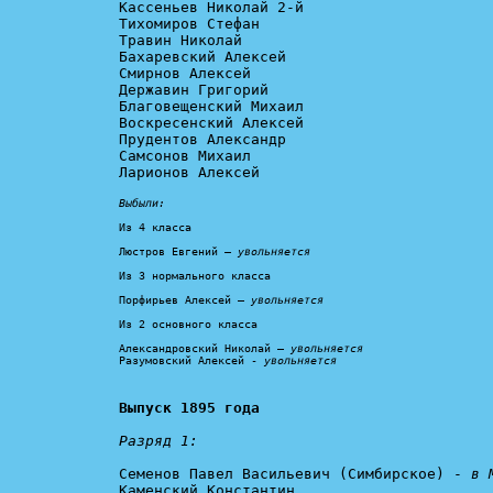
Кассеньев Николай 2-й

Тихомиров Стефан

Травин Николай

Бахаревский Алексей

Смирнов Алексей

Державин Григорий

Благовещенский Михаил

Воскресенский Алексей

Прудентов Александр

Самсонов Михаил

Ларионов Алексей

Выбыли:
Из 4 класса

Люстров Евгений – 
увольняется
Из 3 нормального класса

Порфирьев Алексей – 
увольняется
Из 2 основного класса

Александровский Николай – 
увольняется
Разумовский Алексей - 
увольняется
Выпуск 1895 года
Разряд 1:
Семенов Павел Васильевич (Симбирское) - 
в 
Каменский Константин
