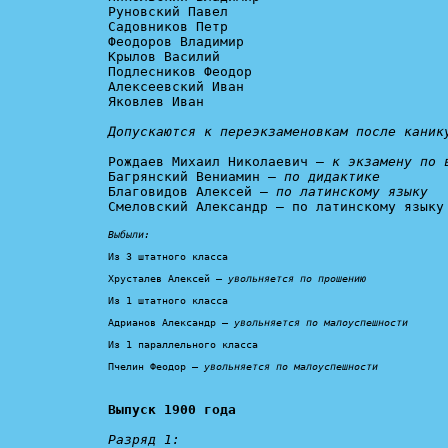
Руновский Павел

Садовников Петр

Феодоров Владимир

Крылов Василий

Подлесников Феодор

Алексеевский Иван

Яковлев Иван

Допускаются к переэкзаменовкам после каник
Рождаев Михаил Николаевич – 
к экзамену по 
Багрянский Вениамин – 
по дидактике
Благовидов Алексей – 
по латинскому языку
Смеловский Александр – по латинскому языку

Выбыли:
Из 3 штатного класса

Хрусталев Алексей – 
увольняется по прошению
Из 1 штатного класса

Адрианов Александр – 
увольняется по малоуспешности
Из 1 параллельного класса

Пчелин Феодор – 
увольняется по малоуспешности
Выпуск 1900 года
Разряд 1: