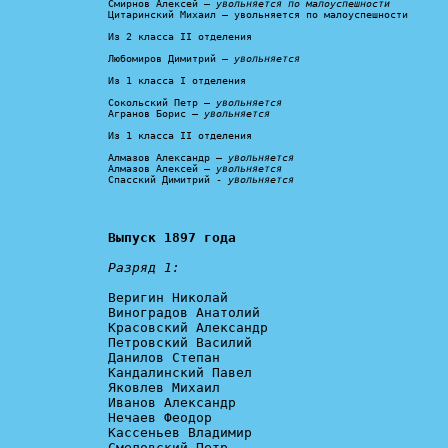
Смирнов Алексей – 
увольняется по малоуспешности
Цитаринский Михаил – увольняется по малоуспешности

Из 2 класса II отделения

Любомиров Димитрий – 
увольняется
Из 1 класса I отделения

Сокольский Петр – 
увольняется
Агранов Борис – 
увольняется
Из 1 класса II отделения

Алмазов Александр – 
увольняется
Алмазов Алексей – 
увольняется
Спасский Димитрий - 
увольняется
Выпуск 1897 года
Разряд 1:
Веригин Николай

Виноградов Анатолий

Красовский Александр

Петровский Василий

Данилов Степан

Кандалинский Павел

Яковлев Михаил

Иванов Александр

Нечаев Феодор

Кассеньев Владимир

Смеловский Петр
