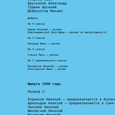
Брусьянов Александр

Травин Арсений

Доброхотов Михаил

Выбыли:
Из 5 класса

Авров Николай – 
уволен
Благовещенский Христофор – 
уволен по малоуспешности
Из 4 класса

Канкров Иван – 
уволен
Из 3 класса

Утехин Петр – 
уволен
Из 2 параллельного класса

Панкратов Николай – 
уволен
Косогорский Иван – 
уволен
Выпуск 1890 года
Разряд 1:
Родников Николай – 
предназначается в Казан
Арнольдов Алексей – 
предназначается в Санк
Пальмов Николай

Шиловский Николай

Васильев Николай
