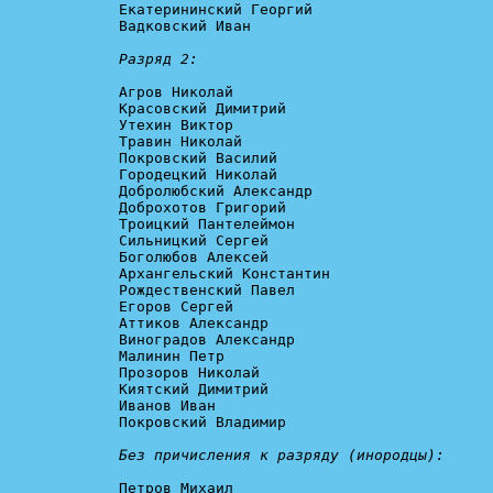
Екатерининский Георгий

Вадковский Иван

Разряд 2:
Агров Николай

Красовский Димитрий

Утехин Виктор

Травин Николай

Покровский Василий

Городецкий Николай

Добролюбский Александр

Доброхотов Григорий

Троицкий Пантелеймон

Сильницкий Сергей

Боголюбов Алексей

Архангельский Константин

Рождественский Павел

Егоров Сергей

Аттиков Александр

Виноградов Александр

Малинин Петр

Прозоров Николай

Киятский Димитрий

Иванов Иван

Покровский Владимир

Без причисления к разряду (инородцы):
Петров Михаил
