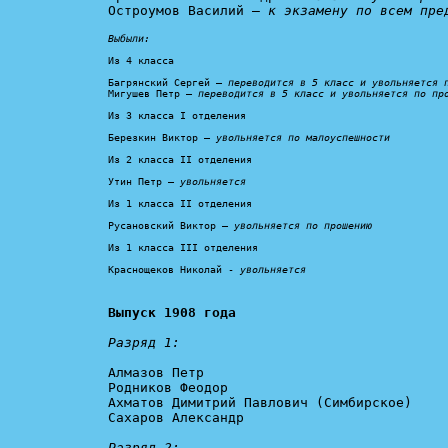
Остроумов Василий – 
к экзамену по всем пре
Выбыли:
Из 4 класса

Багрянский Сергей – 
переводится в 5 класс и увольняется 
Мигушев Петр – 
переводится в 5 класс и увольняется по пр
Из 3 класса I отделения

Березкин Виктор – 
увольняется по малоуспешности
Из 2 класса II отделения

Утин Петр – 
увольняется
Из 1 класса II отделения

Русановский Виктор – 
увольняется по прошению
Из 1 класса III отделения

Краснощеков Николай - 
увольняется
Выпуск 1908 года
Разряд 1:
Алмазов Петр

Родников Феодор

Ахматов Димитрий Павлович (Симбирское)

Сахаров Александр

Разряд 2: