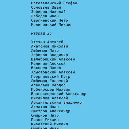
Богоявленский Стефан

Соловьев Иван

Зефиров Николай

Лебедев Иван

Сергиевский Петр

Малиновский Михаил

Разряд 2:
Утехин Алексей

Анатомов Николай

Любимов Петр

Зефиров Владимир

Целебрицкий Алексей

Малинин Алексей

Брянцев Павел

Хлыстовский Алексей

Георгиевский Петр

Любимов Евлампий

Алексеев Феодор

Побеносцев Михаил

Благовещенский Александр

Михайлов Алексей

Архангельский Владимир

Ахматов Иван

Люстров Александр

Смирнов Петр

Розов Михаил

Киватский Михаил

Смирнов Иван
