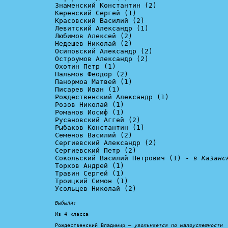
Знаменский Константин (2)

Керенский Сергей (1)

Красовский Василий (2)

Левитский Александр (1)

Любимов Алексей (2)

Недешев Николай (2)

Осиповский Александр (2)

Остроумов Александр (2)

Охотин Петр (1)

Пальмов Феодор (2)

Панормоа Матвей (1)

Писарев Иван (1)

Рождественский Александр (1)

Розов Николай (1)

Романов Иосиф (1)

Русановский Аггей (2)

Рыбаков Константин (1)

Семенов Василий (2)

Сергиевский Александр (2)

Сергиевский Петр (2)

Сокольский Василий Петрович (1) - 
в Казанс
Торхов Андрей (1)

Травин Сергей (1)

Троицкий Симон (1)

Усольцев Николай (2)

Выбыли:
Из 4 класса

Рождественский Владимир – 
увольняется по малоуспешности