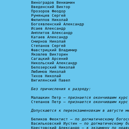
Виноградов Вениамин

Введенский Виктор

Прозоров Феодор

Румянцев Сергей

Филиппов Николай

Богоявленский Александр

Исаев Александр

Амплитов Александр

Катаев Александр

Смирнов Николай

Степанов Сергей

Фавстрицкий Владимир

Яковлев Викторин

Сагацкий Арсений

Никольский Александр

Белозерский Николай

Любимов Николай

Тихов Николай

Вигилянский Павел

Без причисления к разряду:
Малашкин Петр – 
признается окончившим курс
Степанов Петр – 
признается окончившим курс
Допускаются к переэкзаменовкам в августе м
Беликов Феоктист – 
по догматическому богос
Васильковский Иустин – 
по догматическому б
Крестовский Александр – 
к экзамену по нрав