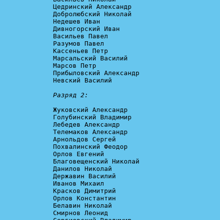
Цедринский Александр

Добролюбский Николай

Недешев Иван

Дивногорский Иван

Васильев Павел

Разумов Павел

Кассеньев Петр

Марсальский Василий

Марсов Петр

Прибыловский Александр

Невский Василий

Разряд 2:
Жуковский Александр

Голубинский Владимир

Лебедев Александр

Телемаков Александр

Арнольдов Сергей

Похвалинский Феодор

Орлов Евгений

Благовещенский Николай

Данилов Николай

Державин Василий

Иванов Михаил

Красков Димитрий

Орлов Константин

Белавин Николай

Смирнов Леонид
