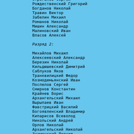
Рождественский Григорий

Богданов Николай

Травин Виктор

Забелин Михаил

Романов Николай

Мишин Александр

Малиновский Иван

Власов Алексей

Разряд 2:
Михайлов Михаил

Алексеевский Александр

Березин Николай

Кильдюшевский Димитрий

Саблуков Яков

Транквилицкий Федор

Козмодемьянский Иван

Поспелов Сергей

Смирнов Константин

Крайнев Борис

Архангельский Михаил

Вырыпаев Иван

Фавстрицкий Василий

Богоявленский Владимир

Кипарисов Всеволод

Никольский Андрей

Орлов Николай

Архангельский Николай

Знаменский Леонид
