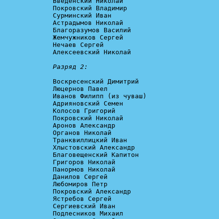
Введенский Николай

Покровский Владимир

Сурминский Иван

Астрадымов Николай

Благоразумов Василий

Жемчужников Сергей

Нечаев Сергей

Алексеевский Николай

Разряд 2:
Воскресенский Димитрий

Люцернов Павел

Иванов Филипп (из чуваш)

Адрияновский Семен

Колосов Григорий

Покровский Николай

Аронов Александр

Органов Николай

Транквиллицкий Иван

Хлыстовский Александр

Благовещенский Капитон

Григоров Николай

Панормов Николай

Данилов Сергей

Любомиров Петр

Покровский Александр

Ястребов Сергей

Сергиевский Иван

Подлесников Михаил
