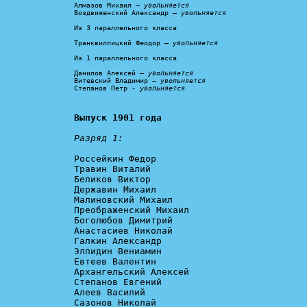
Алмазов Михаил – 
увольняется
Воздвиженский Александр – 
увольняется
Из 3 параллельного класса

Транквиллицкий Феодор – 
увольняется
Из 1 параллельного класса

Данилов Алексей – 
увольняется
Витевский Владимир – 
увольняется
Степанов Петр - 
увольняется
Выпуск 1901 года
Разряд 1:
Россейкин Федор

Травин Виталий

Беликов Виктор

Державин Михаил

Малиновский Михаил

Преображенский Михаил

Боголюбов Димитрий

Анастасиев Николай

Галкин Александр

Элпидин Вениамин

Евтеев Валентин

Архангельский Алексей

Степанов Евгений

Алеев Василий

Сазонов Николай
