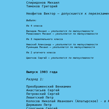
Спиридонов Михаил

Тимоков Григорий

Неофитов Виктор – 
допускается к переэкзаме
Выбыли:
Из 4 класса

Валидов Михаил – 
увольняется по малоуспешности
Ромаскевич Михаил – 
увольняется по малоуспешности
Из 3 параллельного класса

Невский Александр – 
увольняется по малоуспешности
Румянцев Михаил – 
увольняется по малоуспешности
Из 2 штатного класса

Цветков Сергей – 
увольняется по малоуспешности
Выпуск 1903 года
Разряд 1:
Преображенский Вениамин

Анастасьев Сергей

Петровский Сергей

Левитский Петр

Колосов Николай Иванович (Алатырское) - 
в 
Державин Петр

Строганов Сергей
