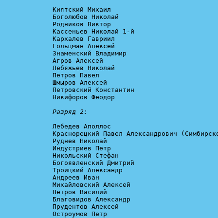
Киятский Михаил

Боголюбов Николай

Родников Виктор

Кассеньев Николай 1-й

Кархалев Гавриил

Гольцман Алексей

Знаменский Владимир

Агров Алексей

Лебяжьев Николай

Петров Павел

Шмыров Алексей

Петровский Константин

Никифоров Феодор

Разряд 2:
Лебедев Аполлос

Краснорецкий Павел Александрович (Симбирско
Руднев Николай

Индустриев Петр

Никольский Стефан

Богоявленский Дмитрий

Троицкий Александр

Андреев Иван

Михайловский Алексей

Петров Василий

Благовидов Александр

Прудентов Алексей

Остроумов Петр
