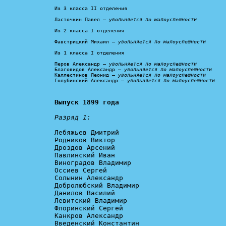
Из 3 класса II отделения

Ласточкин Павел – 
увольняется по малоуспешности
Из 2 класса I отделения

Фавстрицкий Михаил – 
увольняется по малоуспешности
Из 1 класса I отделения

Перов Александр – 
увольняется по малоуспешности
Благовидов Александр – 
увольняется по малоуспешности
Каллестинов Леонид – 
увольняется по малоуспешности
Голубинский Александр – 
увольняется по малоуспешности
Выпуск 1899 года
Разряд 1:
Лебяжьев Дмитрий

Родников Виктор

Дроздов Арсений

Павлинский Иван

Виноградов Владимир

Оссиев Сергей

Солынин Александр

Добролюбский Владимир

Данилов Василий

Левитский Владимир

Флоринский Сергей

Канкров Александр

Введенский Константин
