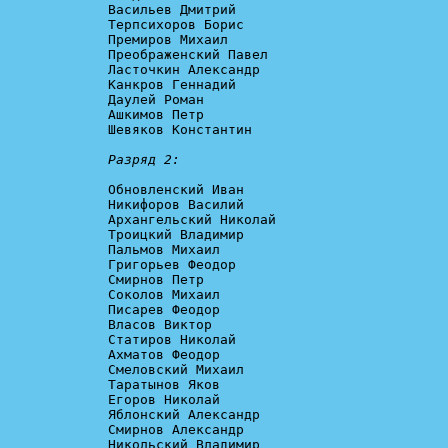
Васильев Дмитрий

Терпсихоров Борис

Премиров Михаил

Преображенский Павел

Ласточкин Александр

Канкров Геннадий

Даулей Роман

Ашкимов Петр

Шевяков Константин

Разряд 2:
Обновленский Иван

Никифоров Василий

Архангельский Николай

Троицкий Владимир

Пальмов Михаил

Григорьев Феодор

Смирнов Петр

Соколов Михаил

Писарев Феодор

Власов Виктор

Статиров Николай

Ахматов Феодор

Смеловский Михаил

Таратынов Яков

Егоров Николай

Яблонский Александр

Смирнов Александр

Никольский Владимир
