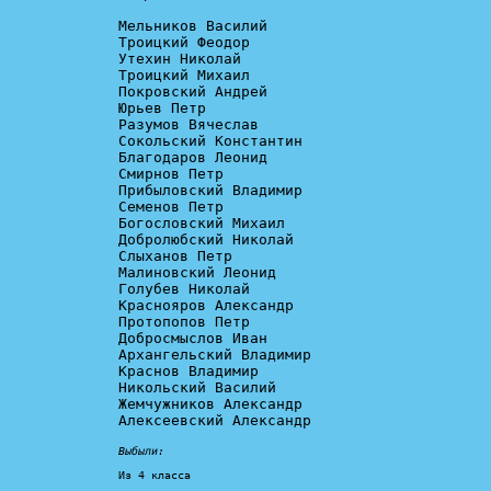
Мельников Василий

Троицкий Феодор

Утехин Николай

Троицкий Михаил

Покровский Андрей

Юрьев Петр

Разумов Вячеслав

Сокольский Константин

Благодаров Леонид

Смирнов Петр

Прибыловский Владимир

Семенов Петр

Богословский Михаил

Добролюбский Николай

Слыханов Петр

Малиновский Леонид

Голубев Николай

Краснояров Александр

Протопопов Петр

Добросмыслов Иван

Архангельский Владимир

Краснов Владимир

Никольский Василий

Жемчужников Александр

Алексеевский Александр

Выбыли:
Из 4 класса
