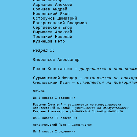
Адрианов Алексей

Солнцев Андрей

Никольский Яков

Остроумов Димитрий

Воскресенский Владимир

Сергиевский Егор

Вырыпаев Алексей

Троицкий Николай

Кузнецов Петр

Разряд 3:
Флоренсов Александр

Розов Константин – 
допускается к переэкзам
Сурминскмий Феодор – 
оставляется на повтор
Смеловский Иван – 
оставляется на повторите
Выбыли:
Из 3 класса I отделения

Разумов Димитрий – 
увольняется по малоуспешности
Алексеевский Николай – 
увольняется по малоуспешности
Раждаев Александр – 
увольняется по малоуспешности
Из 3 класса II отделения

Архангельский Петр – 
увольняется
Из 2 класса I отделения
