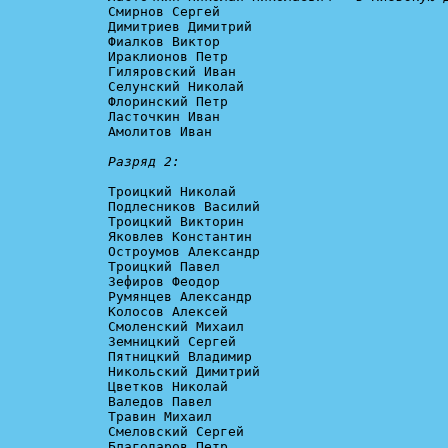
Смирнов Сергей

Димитриев Димитрий

Фиалков Виктор

Ираклионов Петр

Гиляровский Иван

Селунский Николай

Флоринский Петр

Ласточкин Иван

Амолитов Иван

Разряд 2:
Троицкий Николай

Подлесников Василий

Троицкий Викторин

Яковлев Константин

Остроумов Александр

Троицкий Павел

Зефиров Феодор

Румянцев Александр

Колосов Алексей

Смоленский Михаил

Земницкий Сергей

Пятницкий Владимир

Никольский Димитрий

Цветков Николай

Валедов Павел

Травин Михаил

Смеловский Сергей

Благодаров Петр
