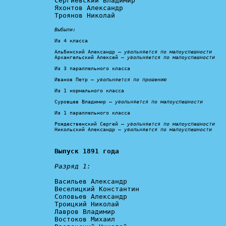
Сергиевский Владимир

Яхонтов Александр

Троянов Николай

Выбыли:
Из 4 класса

Альбинский Александр – 
увольняется по малоуспешности
Архангельский Алексей – 
увольняется по малоуспешности
Из 3 параллельного класса

Иванов Петр – 
увольняется по прошению
Из 1 нормального класса

Суровцев Владимир – 
увольняется по малоуспешности
Из 1 параллельного класса

Рождественский Сергей – 
увольняется по малоуспешности
Никольский Александр – 
увольняется по малоуспешности
Выпуск 1891 года
Разряд 1:
Васильев Александр

Веселицкий Константин

Соловьев Александр

Троицкий Николай

Лавров Владимир

Востоков Михаил
