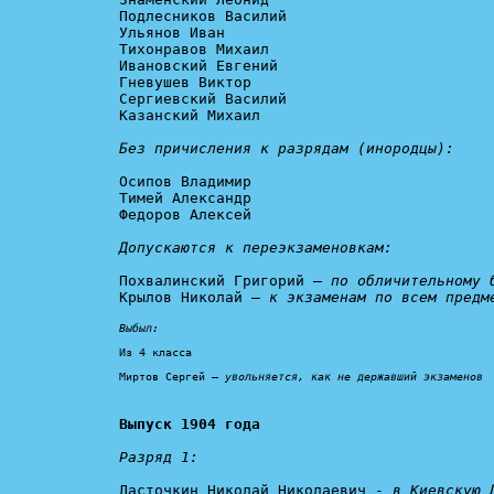
Подлесников Василий

Ульянов Иван

Тихонравов Михаил

Ивановский Евгений

Гневушев Виктор

Сергиевский Василий

Казанский Михаил

Без причисления к разрядам (инородцы):
Осипов Владимир

Тимей Александр

Федоров Алексей

Допускаются к переэкзаменовкам:
Похвалинский Григорий – 
по обличительному 
Крылов Николай – 
к экзаменам по всем предм
Выбыл:
Из 4 класса

Миртов Сергей – 
увольняется, как не державший экзаменов
Выпуск 1904 года
Разряд 1:
Ласточкин Николай Николаевич - 
в Киевскую 