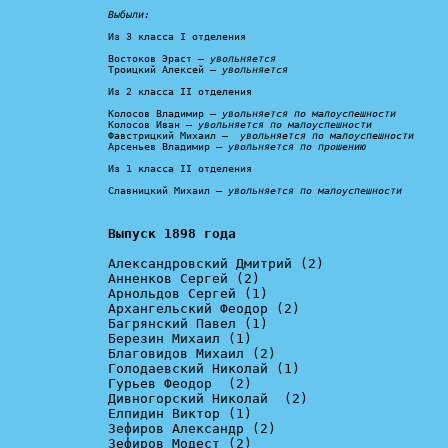
Выбыли:
Из 3 класса I отделения

Востоков Эраст – 
увольняется
Троицкий Алексей – 
увольняется
Из 2 класса II отделения

Колосов Владимир – 
увольняется по малоуспешности
Колосов Иван – 
увольняется по малоуспешности
Фавстрицкий Михаил –  
увольняется по малоуспешности
Арсеньев Владимир – 
увольняется по прошению
Из 1 класса II отделения

Славницкий Михаил – 
увольняется по малоуспешности
Выпуск 1898 года
Александровский Дмитрий (2)

Анненков Сергей (2)

Арнольдов Сергей (1)

Архангельский Феодор (2)

Багрянский Павел (1)

Березин Михаил (1)

Благовидов Михаил (2)

Голодаевский Николай (1)

Гурьев Феодор  (2)

Дивногорский Николай  (2)

Елпидин Виктор (1)

Зефиров Александр (2)

Зефиров Модест (2)
