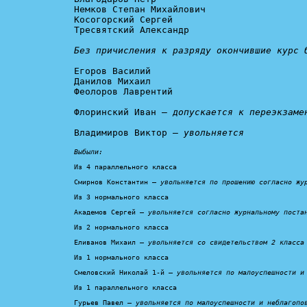
Немков Степан Михайлович

Косогорский Сергей

Тресвятский Александр

Без причисления к разряду окончившие курс 
Егоров Василий

Данилов Михаил

Феолоров Лаврентий

Флоринский Иван – 
допускается к переэкзаме
Владимиров Виктор – 
увольняется
Выбыли:
Из 4 параллельного класса

Смирнов Константин – 
увольняется по прошению согласно жу
Из 3 нормального класса

Академов Сергей – 
увольняется согласно журнальному поста
Из 2 нормального класса

Еливанов Михаил – 
увольняется со свидетельством 2 класса
Из 1 нормального класса

Смеловский Николай 1-й – 
увольняется по малоуспешности и
Из 1 параллельного класса

Гурьев Павел – 
увольняется по малоуспешности и неблагопо