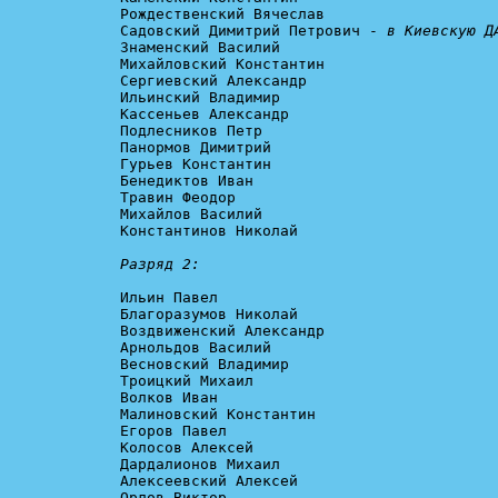
Рождественский Вячеслав

Садовский Димитрий Петрович - 
в Киевскую Д
Знаменский Василий

Михайловский Константин

Сергиевский Александр

Ильинский Владимир

Кассеньев Александр

Подлесников Петр

Панормов Димитрий

Гурьев Константин

Бенедиктов Иван

Травин Феодор

Михайлов Василий

Константинов Николай

Разряд 2:
Ильин Павел

Благоразумов Николай

Воздвиженский Александр

Арнольдов Василий

Весновский Владимир

Троицкий Михаил

Волков Иван

Малиновский Константин

Егоров Павел

Колосов Алексей

Дардалионов Михаил

Алексеевский Алексей

Орлов Виктор
