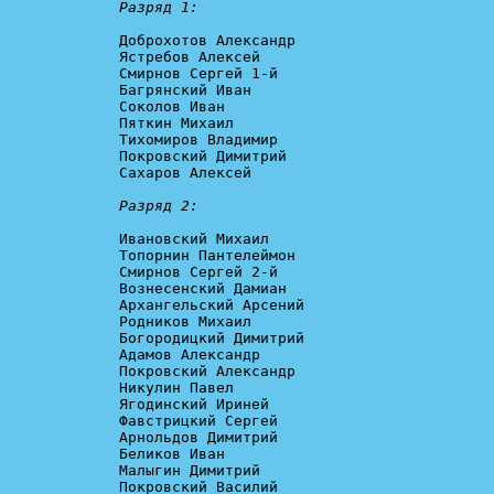
Разряд 1:
Доброхотов Александр

Ястребов Алексей

Смирнов Сергей 1-й

Багрянский Иван

Соколов Иван

Пяткин Михаил

Тихомиров Владимир

Покровский Димитрий

Сахаров Алексей

Разряд 2:
Ивановский Михаил

Топорнин Пантелеймон

Смирнов Сергей 2-й

Вознесенский Дамиан

Архангельский Арсений

Родников Михаил

Богородицкий Димитрий

Адамов Александр

Покровский Александр

Никулин Павел

Ягодинский Ириней

Фавстрицкий Сергей

Арнольдов Димитрий

Беликов Иван

Малыгин Димитрий

Покровский Василий
