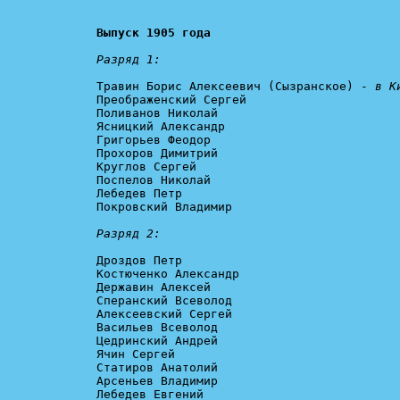
Выпуск 1905 года
Разряд 1:
Травин Борис Алексеевич (Сызранское) - 
в К
Преображенский Сергей

Поливанов Николай

Ясницкий Александр

Григорьев Феодор

Прохоров Димитрий

Круглов Сергей

Поспелов Николай

Лебедев Петр

Покровский Владимир

Разряд 2:
Дроздов Петр

Костюченко Александр

Державин Алексей

Сперанский Всеволод

Алексеевский Сергей

Васильев Всеволод

Цедринский Андрей

Ячин Сергей

Статиров Анатолий

Арсеньев Владимир

Лебедев Евгений
