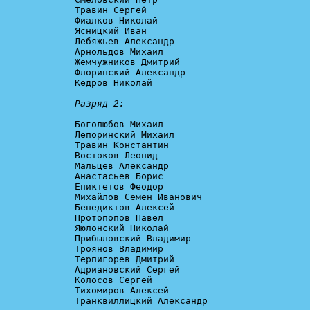
Травин Сергей

Фиалков Николай

Ясницкий Иван

Лебяжьев Александр

Арнольдов Михаил

Жемчужников Дмитрий

Флоринский Александр

Кедров Николай

Разряд 2:
Боголюбов Михаил

Лепоринский Михаил

Травин Константин

Востоков Леонид

Мальцев Александр

Анастасьев Борис

Епиктетов Феодор

Михайлов Семен Иванович

Бенедиктов Алексей

Протопопов Павел

Яюлонский Николай

Прибыловский Владимир

Троянов Владимир

Терпигорев Дмитрий

Адриановский Сергей

Колосов Сергей

Тихомиров Алексей

Транквиллицкий Александр
