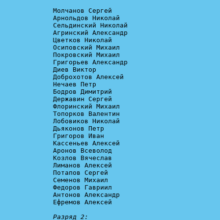
Молчанов Сергей

Арнольдов Николай

Сельдинский Николай

Агринский Александр

Цветков Николай

Осиповский Михаил

Покровский Михаил

Григорьев Александр

Диев Виктор

Доброхотов Алексей

Нечаев Петр

Бодров Димитрий

Державин Сергей

Флоринский Михаил

Топорков Валентин

Лобовиков Николай

Дьяконов Петр

Григоров Иван

Кассеньев Алексей

Аронов Всеволод

Козлов Вячеслав

Лиманов Алексей

Потапов Сергей

Семенов Михаил

Федоров Гавриил

Антонов Александр

Ефремов Алексей

Разряд 2: