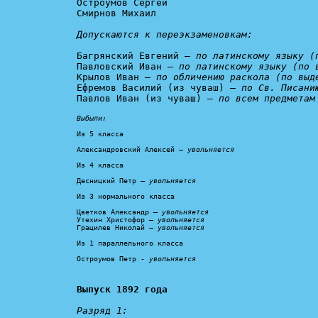
Остроумов Сергей

Смирнов Михаил

Допускаются к переэкзаменовкам:
Багрянский Евгений – 
по латинскому языку (
Павловский Иван – 
по латинскому языку (по 
Крылов Иван – 
по обличению раскола (по выд
Ефремов Василий (из чуваш) – 
по Св. Писани
Павлов Иван (из чуваш) – 
по всем предметам
Выбыли:
Из 5 класса

Александровский Алексей – 
увольняется
Из 4 класса

Десницкий Петр – 
увольняется
Из 3 нормального класса

Цветков Александр – 
увольняется
Утехин Христофор – 
увольняется
Грацилев Николай – 
увольняется
Из 1 параллельного класса

Остроумов Петр - 
увольняется
Выпуск 1892 года
Разряд 1: