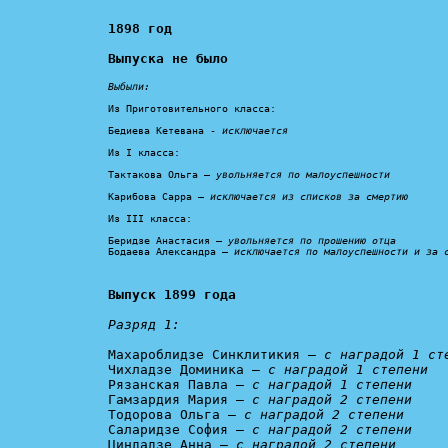
1898 год

Выпуска не было
Выбыли:
Из Приготовительного класса:

Бедиева Кетевана - 
исключается
Из I класса:

Тактакова Ольга – 
увольняется по малоуспешности
Карибова Сарра – 
исключается из списков за смертию
Из III класса:

Беридзе Анастасия – 
увольняется по прошению отца
Бодаева Александра – 
исключается по малоуспешности и за 
Выпуск 1899 года
Разряд 1:
Махароблидзе Синклитикия – 
с наградой 1 ст
Чихладзе Доминика – 
с наградой 1 степени
Рязанская Павла – 
с наградой 1 степени 
Гамзардия Мария – 
с наградой 2 степени
Тодорова Ольга – 
с наградой 2 степени
Саларидзе София – 
с наградой 2 степени
Циндадзе Анна – 
с наградой 2 степени
