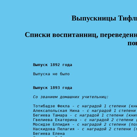
Выпускницы Тифли
Списки воспитанниц, переведенн
по
Выпуск 1892 года
Выпуска не было

Выпуск 1893 года
Со званием домашних учительниц:
Тотибадзе Фекла - 
с наградой 1 степени (кн
Алексапольская Нина - 
с наградой 1 степени
Бегиева Тамара - 
с наградой 1 степени (кни
Гвелиева Екатерина - 
с наградой 2 степени 
Мосидзе Елпидия - 
с наградой 2 степени (по
Наскидова Пелагия - 
с наградой 2 степени (
Бегиева Елена
