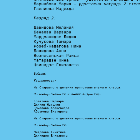
Барнабова Мария – 
удостоена награды 2 степ
Гзелиева Надежда

Разряд 2:
Давидова Мелания

Бенаева Варвара

Марджанидзе Лидия

Кучукова Тамара

Розеб-Кадагова Нина

Давидова Анна

Вознесенская Раиса

Матарадзе Нина

Цвинадзе Елизавета

Выбыли:

Увольняются:
Из Старшего отделения приготовительного класса:

По малоуспешности и великовозрастию:
Котетова Варвара

Джикия Наталия

Цомелова Александра

Абрамова Екатерина

Из Старшего отделения приготовительного класса:

По малоуспешности:
Мжедлова Тинатина

Джикидзе Елизавета