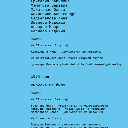
Григалия Бабилина

Мамитова Варвара

Махатадзе Ольга

Хахишвили Александра

Садзагелова Анна

Иванова Надежда

Агладзе Мавра

Басиева Евдокия

Выбыли:
Из II класса (2 курса)

Жоржолиани Нина – 
увольняется по прошению
Из Приготовительного класса Старшей группы

Циклаури Ольга – 
увольняется за долговременную неявку
1894 год
Выпуска не было

Выбыли:
Из II класса (1-й год)

Зазанова Вера – 
увольняется по малоуспешности
Ломаури Анастасия – 
увольняется по прошению
Магалдадзе Ольга – 
увольняется по прошению
Из I класса (1-й год)

Ломаури Евфимия – 
увольняется по прошению
Авксиева Нина – 
увольняется по малоуспешности