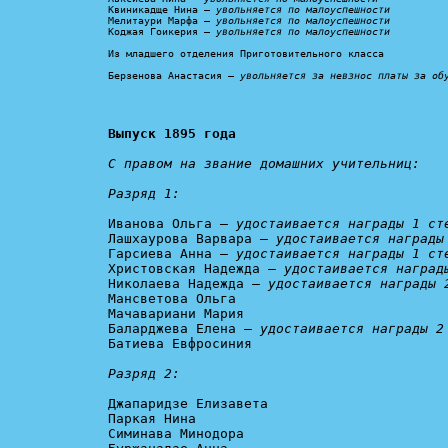
Квиникадще Нина – 
увольняется по малоуспешности
Мелитаури Марфа – 
увольняется по малоуспешности
Коджая Гоикерия – 
увольняется по малоуспешности
Из младшего отделения Приготовительного класса

Берзенова Анастасия – 
увольняется за невзнос платы за об
Выпуск 1895 года
С правом на звание домашних учительниц:

Разряд 1:
Иванова Ольга – 
удостаивается награды 1 ст
Лашхаурова Варвара – 
удостаивается награды
Гарсиева Анна – 
удостаивается награды 1 ст
Христовская Надежда – 
удостаивается наград
Николаева Надежда – 
удостаивается награды 
Мансветова Ольга

Мачавариани Мария

Баларджева Елена – 
удостаивается награды 2
Батиева Евфросиния

Разряд 2:
Джапаридзе Елизавета

Паркая Нина

Симинава Минодора
