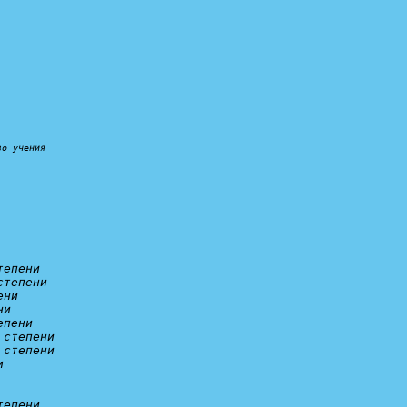
во учения
тепени
степени
ени
ни
епени
 степени
 степени
и
тепени