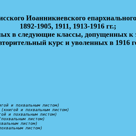
сского Иоанникиевского епархиального
1892-1905, 1911, 1913-1916 гг.;
ых в следующие классы, допущенных к 
вторительный курс и уволенных в 1916 г
игой и похвальным листом)
 (книгой и похвальным листом)
гой и похвальным листом)
(похвальным листом)
хвальным листом)
похвальным листом)