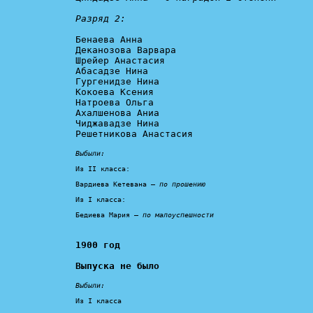
Разряд 2:
Бенаева Анна

Деканозова Варвара

Шрейер Анастасия

Абасадзе Нина

Гургенидзе Нина

Кокоева Ксения

Натроева Ольга

Ахалшенова Аниа

Чиджавадзе Нина

Решетникова Анастасия

Выбыли:
Из II класса:

Вардиева Кетевана – 
по прошению
Из I класса:

Бедиева Мария – 
по малоуспешности
1900 год

Выпуска не было
Выбыли:
Из I класса
