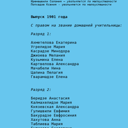
Иремашвили Соломия – 
увольняется по малоуспешности
Попхадзе Ксения - увольняется по малоуспешности
Выпуск 1901 года
С правом на звание домашней учительницы:

Разряд 1:
Ахметелова Екатерина

Угрелидзе Мария

Касрадзе Минодора

Джиоева Мелания

Кузьмина Елена

Картвелова Александра

Мачабели Нина

Цапина Пелагия

Гварамадзе Елена

Разряд 2:
Беридзе Анастасия

Калмахелидзе Мария

Князевская Александра

Гулишвили Евфимия

Бакурадзе Евфросиния

Хахутова Анна

Таблиева Мария
