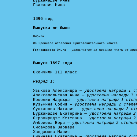
Буржанадзе Анна

Гвасалия Нина

1896 год

Выпуска не было
Выбыли:
Из Среднего отделения Приготовительного класса

Гвтисаварова Ольга – 
увольняется за невзнос платы за пра
Выпуск 1897 года
Окончили III класс

Разряд 1:
Языкова Александра – 
удостоена награды 1 с
Алексапольская Анна – 
удостоена награды 1 
Кекелия Надежда – 
удостоена награды 1 степ
Кузьмина София – 
удостоена награды 2 степе
Сулханова Наталия – 
удостоена награды 2 ст
Буржанадзе Екатерина – 
удостоена награды 2
Окропиридзе Кетевана – 
удостоена награды 2
Амбриева Вера – 
удостоена награды 2 степен
Сисаурова Варвара

Хандамова Мария

Сичинава Екатерина – 
удостоена награды 2 с