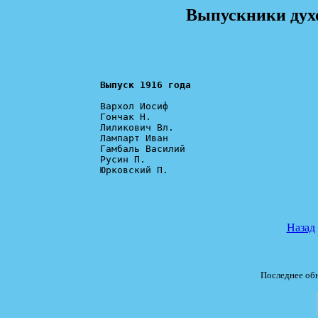
Выпускники дух
Выпуск 1916 года
Вархол Иосиф

Гончак Н.

Лиликович Вл.

Лампарт Иван

Гамбаль Василий

Русин П.

Юрковский П.

Назад
Последнее обн