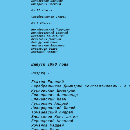
Беляевский Василий

Пиотрович Василий

Из II класса:

Серебренников Стефан

Из I класса:

Никифоровский Порфирий

Никифоровский Василий

Нестеров Константин

Игнатович Дмитрий

Володуцкий Иван

Черпесский Владимир

Кудрявцев Федор

Высоцкий Адриан
Выпуск 1890 года
Разряд 1:
Екатов Евгений

Серебренников Димитрий Константинович - 
в 
Курновский Димитрий

Григорович Александр

Еленевский Иван

Гусаревич Андрей

Никифоровский Иосиф

Томашевский Андрей

Емельянов Константин

Бернадский Николай

Романов Фаддей

Соколов Иван
