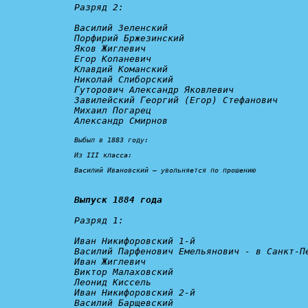
Разряд 2:
Василий Зеленский

Порфирий Бржезинский

Яков Жиглевич

Егор Копаневич

Клавдий Команский

Николай Слиборский

Гуторович Александр Яковлевич

Завилейский Георгий (Егор) Стефанович

Михаил Погарец

Александр Смирнов

Выбыл в 1883 году:
Из III класса:

Василий Ивановский – 
увольняется по прошению
Выпуск 1884 года
Разряд 1:
Иван Никифоровский 1-й

Василий Парфенович Емельянович - 
в Санкт-П
Иван Жиглевич

Виктор Малаховский

Леонид Киссель

Иван Никифоровский 2-й

Василий Барщевский
