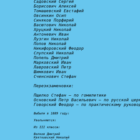
Садовский Сергей

Борисович Алексей

Томашевский Евстафий

Овсинкин Осип

Синяков Порфирий

Васютович Николай

Хруцкий Николай

Антоневич Иван

Лузгин Николай

Попов Николай

Никифоровский Феодор

Слупский Николай

Попель Дмитрий

Марковский Иван

Лавровский Петр

Шимкович Иван

Сченснович Стефан

Переэкзаменовки:
Пщелко Стефан – 
по гомилетике
Основский Петр Васильевич – 
по русской цер
Говорский Феодор – 
по практическому руково
Выбыли в 1889 году:

Увольняются:
Из III класса:

Волков Дмитрий

Квятковский Николай
