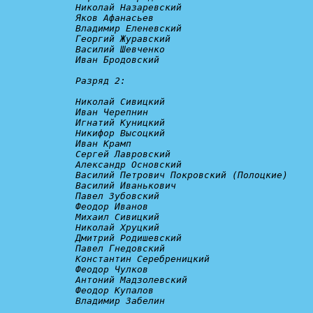
Николай Назаревский

Яков Афанасьев

Владимир Еленевский

Георгий Журавский

Василий Шевченко

Иван Бродовский

Разряд 2:
Николай Сивицкий

Иван Черепнин

Игнатий Куницкий

Никифор Высоцкий

Иван Крамп

Сергей Лавровский

Александр Основский

Василий Петрович Покровский (Полоцкие)

Василий Иванькович

Павел Зубовский

Феодор Иванов

Михаил Сивицкий

Николай Хруцкий

Дмитрий Родишевский

Павел Гнедовский

Константин Серебреницкий

Феодор Чулков

Антоний Мадзолевский

Феодор Купалов

Владимир Забелин
