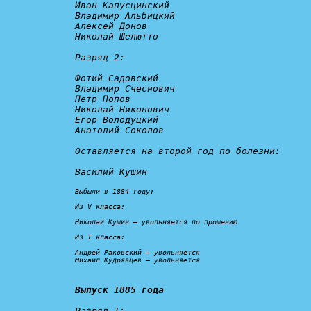
Иван Капусцинский

Владимир Альбицкий

Алексей Донов

Николай Шелютто

Разряд 2:
Фотий Садовский

Владимир Счеснович

Петр Попов

Николай Никонович

Егор Володуцкий

Анатолий Соколов

Оставляется на второй год по болезни:
Василий Кушин

Выбыли в 1884 году:
Из V класса:

Николай Кушин – 
увольняется по прошению
Из I класса:

Андрей Раковский – 
увольняется
Михаил Кудрявцев – 
увольняется
Выпуск 1885 года
Разряд 1: