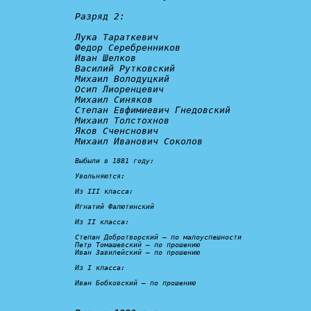
Разряд 2:
Лука Тараткевич

Федор Серебренников

Иван Шелков

Василий Рутковский

Михаил Володуцкий

Осип Лиоренцевич

Михаил Синяков

Степан Евфимиевич Гнедовский

Михаил Толстохнов

Яков Сченснович

Михаил Иванович Соколов

Выбыли в 1881 году:

Увольняются:
Из III класса:

Игнатий Фалютинский

Из II класса:

Степан Добротворский – 
по малоуспешности
Петр Томашевский – 
по прошению
Иван Завилейский – 
по прошению
Из I класса:

Иван Бобковский – по прошению