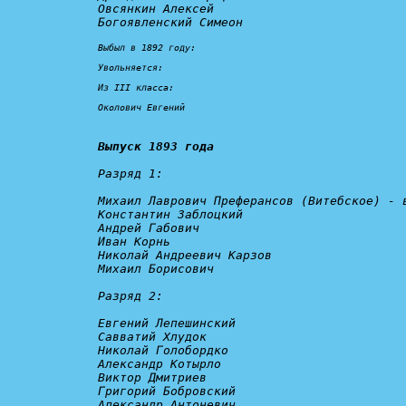
Овсянкин Алексей

Богоявленский Симеон

Выбыл в 1892 году:

Увольняется:
Из III класса:

Околович Евгений
Выпуск 1893 года
Разряд 1:
Михаил Лаврович Преферансов (Витебское) - 
Константин Заблоцкий

Андрей Габович

Иван Корнь

Николай Андреевич Карзов

Михаил Борисович

Разряд 2:
Евгений Лепешинский

Савватий Хлудок

Николай Голобордко

Александр Котырло

Виктор Дмитриев

Григорий Бобровский

Александр Антоневич
