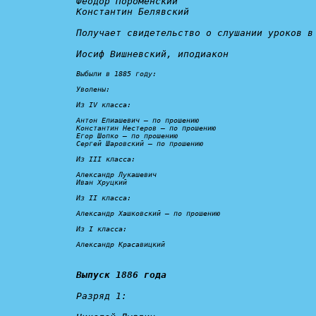
Феодор Пороменский

Константин Белявский

Получает свидетельство о слушании уроков в
Иосиф Вишневский, иподиакон

Выбыли в 1885 году:

Уволены:
Из IV класса:

Антон Елиашевич – 
по прошению
Константин Нестеров – 
по прошению
Егор Шопко – 
по прошению
Сергей Шаровский – 
по прошению
Из III класса:

Александр Лукашевич

Иван Хруцкий

Из II класса:

Александр Хашковский – 
по прошению
Из I класса:

Александр Красавицкий
Выпуск 1886 года
Разряд 1: