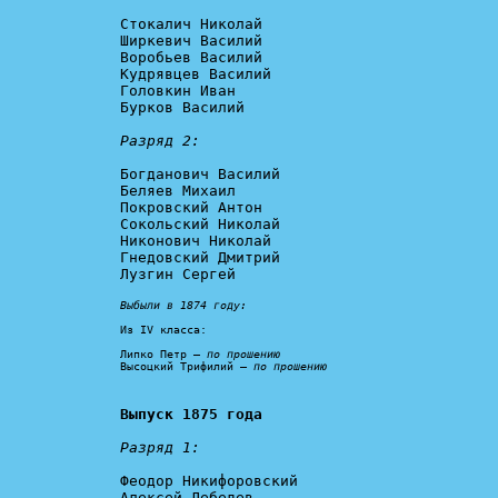
Стокалич Николай

Ширкевич Василий

Воробьев Василий

Кудрявцев Василий

Головкин Иван

Бурков Василий

Разряд 2:
Богданович Василий

Беляев Михаил

Покровский Антон

Сокольский Николай

Никонович Николай

Гнедовский Дмитрий

Лузгин Сергей

Выбыли в 1874 году:
Из IV класса:

Липко Петр — 
по прошению
Высоцкий Трифилий — 
по прошению
Выпуск 1875 года
Разряд 1:
Феодор Никифоровский

Алексей Лебедев
