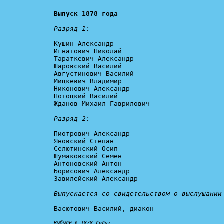
Выпуск 1878 года
Разряд 1:
Кушин Александр

Игнатович Николай

Тараткевич Александр

Шаровский Василий

Августинович Василий

Мицкевич Владимир

Никонович Александр

Потоцкий Василий

Жданов Михаил Гаврилович

Разряд 2:
Пиотрович Александр

Яновский Степан

Селютинский Осип

Шумаковский Семен

Антоновский Антон

Борисович Александр

Завилейский Александр

Выпускается со свидетельством о выслушании
Васютович Василий, диакон

Выбыли в 1878 году: