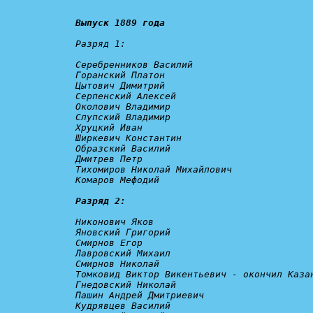
Выпуск 1889 года
Разряд 1:
Серебренников Василий

Горанский Платон

Цытович Димитрий

Серпенский Алексей

Околович Владимир

Слупский Владимир

Хруцкий Иван

Ширкевич Константин

Образский Василий

Дмитрев Петр

Тихомиров Николай Михайлович

Комаров Мефодий

Разряд 2:
Никонович Яков

Яновский Григорий

Смирнов Егор

Лавровский Михаил

Смирнов Николай

Томковид Виктор Викентьевич - 
окончил Каза
Гнедовский Николай

Пашин Андрей Дмитриевич

Кудрявцев Василий
