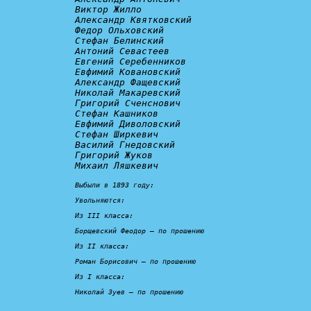
Виктор Жилло

Александр Квятковский

Федор Ольховский

Стефан Белинский

Антоний Севастеев

Евгений Серебенников

Евфимий Ковановский

Александр Фащевский

Николай Макаревский

Григорий Сченснович

Стефан Кашников

Евфимий Диволовский

Стефан Ширкевич

Василий Гнедовский

Григорий Жуков

Михаил Ляшкевич

Выбыли в 1893 году:

Увольняются:
Из III класса:

Борщевский Феодор – 
по прошению
Из II класса:

Роман Борисович – 
по прошению
Из I класса:

Николай Зуев – 
по прошению