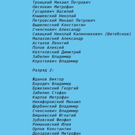
Троицкий Михаил Петрович

Овсянкин Митрофан

Гусаревич Василий

Кнышевский Николай

Петровский Михаил Петрович

Вышелесский Константин

Сченснович Александр

Савицкий Николай Калинникович (Витебское)

Малаховский Александр

Астахов Леонтий

Попов Алексей

Квятковский Димитрий

Забелин Владимир

Короткевич Владимир

Разряд 2:
Жданов Виктор

Бородич Владимир

Бржезинский Георгий

Забелин Стефан

Карпов Митрофан

Никифоровский Михаил

Щербинский Владимир

Сченснович Владимир

Вишневский Игнатий

Зубовский Феофил

Романовский Илия

Орлов Константин

Дроздовский Митрофан
