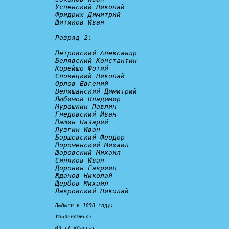
Успенский Николай

Фридрих Димитрий

Шитиков Иван

Разряд 2:
Петровский Александр

Белявский Константин

Корейшо Фотий

Словецкий Николай

Орлов Евгений

Велищанский Димитрий

Любимов Владимир

Мурашкин Павлин

Гнедовский Иван

Пашин Назарий

Лузгин Иван

Барщевский Феодор

Пороменский Михаил

Шаровский Михаил

Синяков Иван

Доронин Гавриил

Жданов Николай

Щербов Михаил

Лавровский Николай

Выбыли в 1890 году:

Увольняюися:
Из II класса:
