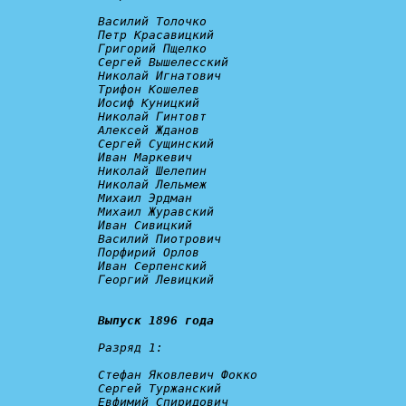
Василий Толочко

Петр Красавицкий

Григорий Пщелко

Сергей Вышелесский

Николай Игнатович

Трифон Кошелев

Иосиф Куницкий

Николай Гинтовт

Алексей Жданов

Сергей Сущинский

Иван Маркевич

Николай Шелепин

Николай Лельмеж

Михаил Эрдман

Михаил Журавский

Иван Сивицкий

Василий Пиотрович

Порфирий Орлов

Иван Серпенский

Георгий Левицкий

Выпуск 1896 года
Разряд 1:
Стефан Яковлевич Фокко

Сергей Туржанский

Евфимий Спиридович
