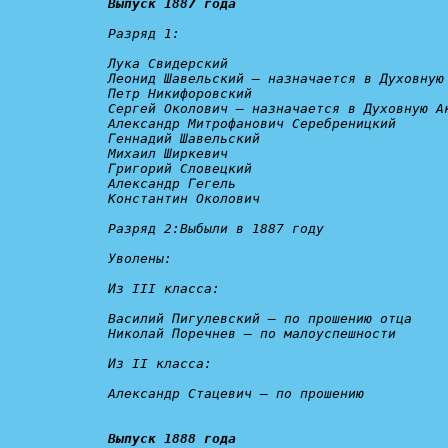
Выпуск 1887 года
Разряд 1:
Лука Свидерский

Леонид Шавельский – 
назначается в Духовную
Петр Никифоровский

Сергей Околович – 
назначается в Духовную А
Александр Митрофанович Серебреницкий

Геннадий Шавельский

Михаил Ширкевич

Григорий Словецкий

Александр Гегель

Константин Околович

Разряд 2:
Выбыли в 1887 году

Уволены:
Из III класса:

Василий Пигулевский – 
по прошению отца
Николай Поречнев – 
по малоуспешности
Из II класса:

Александр Стацевич – 
по прошению
Выпуск 1888 года