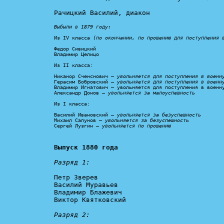
Рачицкий Василий, диакон

Выбыли в 1879 году:
Из IV класса 
(по окончании, по прошению для поступления 
Федор Сивицкий

Владимир Целицо

Из II класса:

Никанор Сченснович – 
увольняется для поступления в военн
Герасим Бобровский – 
увольняется для поступления в военн
Владимир Игнатович – увольняется для поступления в военну
Александр Донов – 
увольняется за малоуспешность
Из I класса:

Василий Ивановский – 
увольняется за безуспешность
Михаил Сапунов – 
увольняется за безуспешность
Сергей Лузгин – 
увольняется по прошению
Выпуск 1880 года
Разряд 1:
Петр Зверев

Василий Муравьев

Владимир Блажевич

Виктор Квятковский

Разряд 2: