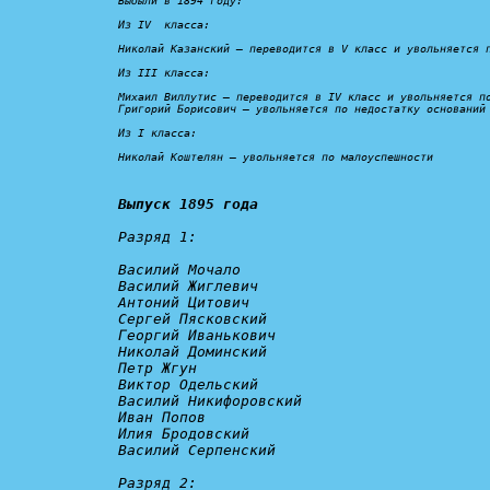
Выбыли в 1894 году:
Из IV  класса:

Николай Казанский – 
переводится в V класс и увольняется 
Из III класса:

Михаил Виллутис – 
переводится в IV класс и увольняется п
Григорий Борисович – 
увольняется по недостатку оснований
Из I класса:

Николай Коштелян – 
увольняется по малоуспешности
Выпуск 1895 года
Разряд 1:
Василий Мочало

Василий Жиглевич

Антоний Цитович

Сергей Пясковский

Георгий Иванькович

Николай Доминский

Петр Жгун

Виктор Одельский

Василий Никифоровский

Иван Попов

Илия Бродовский

Василий Серпенский

Разряд 2: