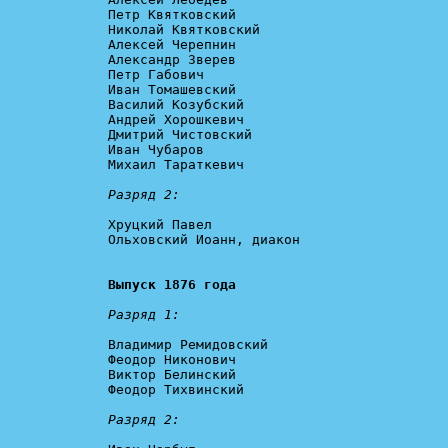
Петр Квятковский

Николай Квятковский

Алексей Черепнин

Александр Зверев

Петр Габович

Иван Томашевский

Василий Козубский

Андрей Хорошкевич

Дмитрий Чистовский

Иван Чубаров

Михаил Тараткевич

Разряд 2:
Хруцкий Павел

Ольховский Иоанн, диакон

Выпуск 1876 года
Разряд 1:
Владимир Ремидовский

Феодор Никонович

Виктор Белинский

Феодор Тихвинский

Разряд 2: