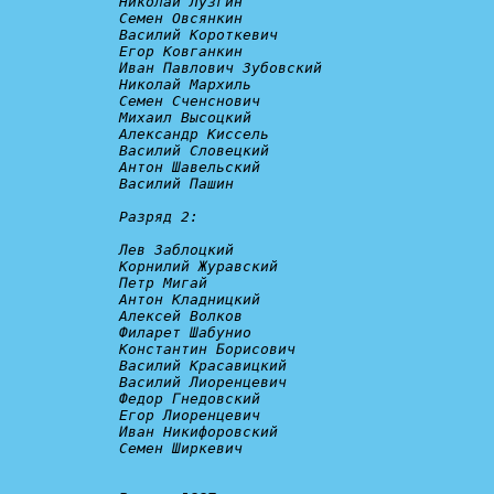
Николай Лузгин

Семен Овсянкин

Василий Короткевич

Егор Ковганкин

Иван Павлович Зубовский

Николай Мархиль

Семен Сченснович

Михаил Высоцкий

Александр Киссель

Василий Словецкий

Антон Шавельский

Василий Пашин

Разряд 2:
Лев Заблоцкий

Корнилий Журавский

Петр Мигай

Антон Кладницкий

Алексей Волков

Филарет Шабунио

Константин Борисович

Василий Красавицкий

Василий Лиоренцевич

Федор Гнедовский

Егор Лиоренцевич

Иван Никифоровский

Семен Ширкевич
