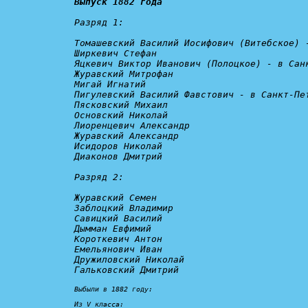
Выпуск 1882 года
Разряд 1:
Томашевский Василий Иосифович (Витебское) 
Ширкевич Стефан

Яцкевич Виктор Иванович (Полоцкое) - 
в Сан
Журавский Митрофан

Мигай Игнатий

Пигулевский Василий Фавстович - 
в Санкт-Пе
Пясковский Михаил

Основский Николай

Лиоренцевич Александр

Журавский Александр

Исидоров Николай

Диаконов Дмитрий

Разряд 2:
Журавский Семен

Заблоцкий Владимир

Савицкий Василий

Дымман Евфимий

Короткевич Антон

Емельянович Иван

Дружиловский Николай

Гальковский Дмитрий

Выбыли в 1882 году:
Из V класса:
