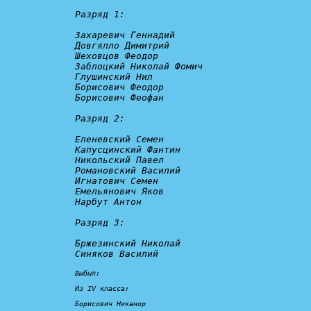
Разряд 1:
Захаревич Геннадий

Довгялло Димитрий

Шеховцов Феодор

Заблоцкий Николай Фомич

Глушинский Нил

Борисович Феодор

Борисович Феофан

Разряд 2:
Еленевский Семен

Капусцинский Фантин

Никольский Павел

Романовский Василий

Игнатович Семен

Емельянович Яков

Нарбут Антон

Разряд 3:
Бржезинский Николай

Синяков Василий

Выбыл:
Из IV класса:

Борисович Никанор