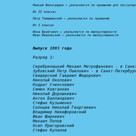
Моисей Виноградов – 
увольняется по прошению для поступле
Из II класса:

Петр Томашевский – 
увольняется по прошению
Из I класса:

Иона Васютович – 
увольняется по малоуспешности
Иван Ивановский – 
увольняется по малоуспешности
Выпуск 1883 года
Разряд 1:
Серебреницкий Михаил Митрофанович - 
в Санк
Зубовский Петр Павлович - 
в Санкт-Петербур
Свидерский Гавриил Федорович

Николай Околович

Кодрат Сченснович

Семен Ковганкин

Николай Дорошкевич

Антон Балландович

Стефан Кузьменко

Солнцев Николай Георгиевич

Владимир Никифоровский

Иван Ширкевич

Михаил Попов

Осип Пригоровский

Стефан Купалов
