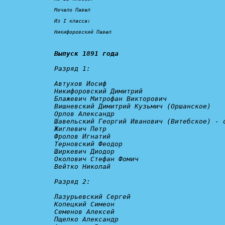
Мочало Павел

Из I класса:

Никифоровский Павел
Выпуск 1891 года
Разряд 1:
Автухов Иосиф

Никифоровский Димитрий

Блажевич Митрофан Викторович

Вишневский Димитрий Кузьмич (Оршанское)

Орлов Александр

Шавельский Георгий Иванович (Витебское) - 
Жиглевич Петр

Фролов Игнатий

Терновский Феодор

Ширкевич Диодор

Околович Стефан Фомич

Вейтко Николай

Разряд 2:
Лазурьевский Сергей

Копецкий Симеон

Семенов Алексей

Пщелко Александр
