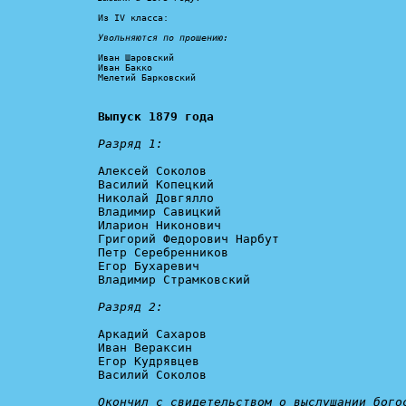
Из IV класса:

Увольняются по прошению:
Иван Шаровский

Иван Бакко

Мелетий Барковский
Выпуск 1879 года
Разряд 1:
Алексей Соколов

Василий Копецкий

Николай Довгялло

Владимир Савицкий

Иларион Никонович

Григорий Федорович Нарбут

Петр Серебренников

Егор Бухаревич

Владимир Страмковский

Разряд 2:
Аркадий Сахаров

Иван Вераксин

Егор Кудрявцев

Василий Соколов

Окончил с свидетельством о выслушании бого