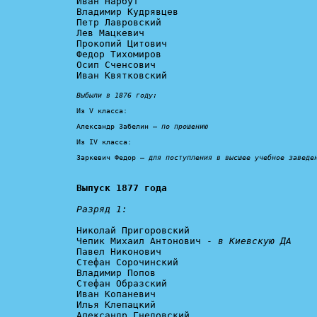
Иван Нарбут

Владимир Кудрявцев

Петр Лавровский

Лев Мацкевич

Прокопий Цитович

Федор Тихомиров

Осип Сченсович

Иван Квятковский

Выбыли в 1876 году:
Из V класса:

Александр Забелин — 
по прошению
Из IV класса:

Заркевич Федор — 
для поступления в высшее учебное заведе
Выпуск 1877 года
Разряд 1:
Николай Пригоровский

Чепик Михаил Антонович - 
в Киевскую ДА
Павел Никонович

Стефан Сорочинский

Владимир Попов

Стефан Образский

Иван Копаневич

Илья Клепацкий

Александр Гнедовский
