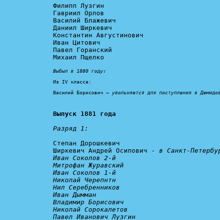
Филипп Лузгин

Гавриил Орлов

Василий Блажевич

Даниил Ширкевич

Константин Августинович

Иван Цитович

Павел Горанский

Михаил Пщелко

Выбыл в 1880 году:
Из IV класса:

Василий Борисович – 
увольняется для поступления в Демидо
Выпуск 1881 года
Разряд 1:
Степан Дорошкевич

Ширкевич Андрей Осипович - 
в Санкт-Петербу
Иван Соколов 2-й

Митрофан Журавский

Иван Соколов 1-й

Николай Черепнтн

Нил Серебренников

Иван Дымман

Владимир Борисович

Николай Сорокалетов

Павел Иванович Лузгин
