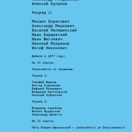
Алексей Купалов

Разряд 2:
Михаил Борисович

Александр Мицкевич

Василий Лепешинский

Иван Барщевский

Иван Жиглевич

Николай Мокринов

Иосиф Никонович

Выбыли в 1877 году:
Из IV класса:

Увольняются по прошению:

Разряд 1:
Тимофей Жданов

Виктор Кудрявцев

Евфимий Копаневич

Владимир Квятковский

Николай Зубовский

Разряд 2:
Владимир Самойлов

Филипп Журавский

Александр Шелютто

Из II класса:

Петр Повало-Швыковский — 
увольняется за безуспешность