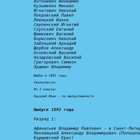
Антоневич Вениамин

Кузьменко Михаил

Игнатович Николай

Покровский Павел

Левицкий Иаков

Серпенский Игнатий

Слупский Евгений

Шимкович Василий

Борисович Николай

Заблоцкий Аркадий

Щербов Александр

Основский Василий

Ноздровский Василий

Григорович Симеон

Эрдман Владимир

Выбыл в 1891 году:

Увольняется:
Из I класса:

Хруцкий Иван - 
по малоуспешности
Выпуск 1892 года
Разряд 1:
Афанасьев Владимир Павлович - 
в Санкт-Пете
Лиховицкий Александр Владимирович (Полоцко
Барщевский Ераст
