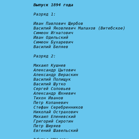
Выпуск 1894 года
Разряд 1:
Иван Павлович Щербов

Василий Яковлевич Малахов (Витебское)

Симеон Игнатович

Иван Одельский

Симеон Бухаревич

Василий Беляев

Разряд 2:
Михаил Кушнев

Александр Цытович

Александр Вераскин

Василий Полищук

Василий Шутко

Сергей Соловьев

Александр Юхневич

Тихон Иванов

Петр Копаневич

Стефан Серебренников

Николай Острахович

Михаил Еленевский

Григорий Сиротин

Петр Ширяев

Евгений Шавельский
