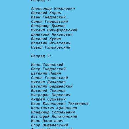
Александр Никонович

Василий Корнь

Иван Гнедовский

Семен Гнедовский

Владимир Дымман

Михаил Никифоровский

Димитрий Никонович

Василий Кушин

Игнатий Игнатович

Павел Гальковский

Разряд 2:
Иван Словецкий

Петр Гнедовский

Евгений Пашин

Семен Гнедовский

Михаил Диаконов

Василий Барщевский

Василий Соколов

Митрофан Ширкевич

Андрей Сушкевич

Иван Васильевич Тихомиров

Константин Афанасьев

Владимир Соловьевич

Евстафий Лопатинский

Иван Васютович

Егор Вышелесский
