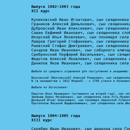
Выпуск 1802-1803 года

XII курс
Куликовский Иван Игнатович, 
сын священника
Граников Алексей Демьянович, 
сын священник
Дубровский Иван Алексеевич, 
сын священника
Савин Евфимий Иванович, 
сын священника сло
Икорский Илья Яковлевич, 
сын пономаря села
Лавров Григорий Стефанович, 
сын священника
Раевский Стефан Дмитриевич, 
сын священника
Сахаров Иван Иванович, 
сын соборного ключа
Сребрянский Порфирий Васильевич, 
сын свяще
Федотов Алексей Яковлевич, 
сын священника 
Данилов Яков Иванович, 
сын священника села
Выбыли из среднего отделения для поступления в академию:
Волховский [Волховской] Алексей Романович, 
сын священник
N (в монашестве с 1812 Иларий) - с 1793 учился в Коломен
Выбыли из богословия:
Пашутин Илья Назарович (оставался на второй год), 
сын св
Зеленев Борис Михайлович, 
сын священника села Усть-Мурав
Донецкий Игнат Алексеевич, 
сын пономаря Задонской Успенс
Протопопов Василий Варфоломеевич, 
сын священника села Ше
Выпуск 1804-1805 года

XIII курс
Скрябин Иван Иванович, 
сын диакона села Го