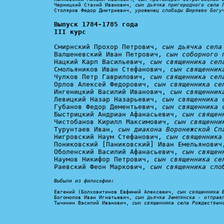
Черницкий Стахий Иванович, 
сын дьячка пригородного села 
Столяров Федор Дмитриевич, 
уроженец слободы Ширяево Богу
Выпуск 1784-1785 года

III курс
Смирнский Прохор Петрович, 
сын дьячка села
Валшеневский Иван Петрович, 
сын соборного 
Нацкий Карп Васильевич, 
сын священника сел
Смольяников Иван Стефанович, 
сын священник
Чулков Петр Гаврилович, 
сын священника сел
Орлов Алексей Федорович, 
сын священника се
Ингеницкий Василий Иванович, 
сын священник
Левицкий Назар Назарьевич, 
сын священника 
Губанов Федор Дементьевич, 
сын священника 
Быстрицкий Андриан Афанасьевич, 
сын священ
Чистобанов Кирилл Максимович, 
сын священни
Турунтаев Иван, 
сын диакона Воронежской Сп
Нигровский Наум Стефанович, 
сын священника
Пониковский [Паниковский] Иван Емельянович
Оболенский Василий Афанасьевич, 
сын священ
Наумов Никифор Петрович, 
сын священника се
Раевский Феон Маркович, 
сын священника сло
Выбыли из философии:
Евгений (Болховитинов Евфимий Алексееич, 
сын священника 
Богомолов Иван Игнатьевич, 
сын дьячка Землянска - отправ
Тычинин Василий Иванович, 
сын священника села Рождествен