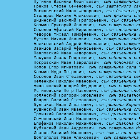
Путилин Василий Леонтьевич, 
сын священника
Греков Стефан Семенович, 
сын заштатного св
Васильевский Иван Федорович, 
сын бывшего д
Столяров Михаил Алексеевич, 
сын диакона сл
Вицинский Василий Григорьевич, 
сын священн
Казмин Григорий Иванович, 
сын священника с
Соколов Афанасий Кириллович, 
сын священник
Федоров Михаил Тимофеевич, 
сын священника 
Бутков Михаил Иванович, 
сын священника сло
Алексеевский Андрей Николаевич, 
сын священ
Иванцов Захарий Афанасьевич, 
сын священник
Павловский Иван Федорович, 
сын священника 
Макухин Исаак Георгиевич, 
сын соборного св
Покровский Иван Гаврилович, 
сын пономаря с
Попов Егор Игнатович, 
сын священника села 
Казмин Иуда Петрович, 
сын священника села 
Соколов Иван Стефанович, 
сын священника се
Пеленкин Николай Иванович, 
сын священника 
Животинский Андрей Федорович, 
сын священни
Устиновский Петр Павлович, 
сын диакона сло
Полянский Григорий Яковлевич, 
сын заштатно
Лавров Василий Стефанович, 
сын священника 
Булгаков Иван Игнатович, 
сын диакона Ворон
Рудинский Иван Иванович, 
сын священника сл
Троицкий Василий Иванович, 
сын дьячка села
Семеновский Иван Иванович, 
сын священника 
Епифанов Николай Михайлович, 
сын диакона с
Лубянский Иван Андреевич, 
сын священника И
Иванов Василий Иванович, 
сын заштатного ди
Долгополов Иван Алексеевич, 
сын священника