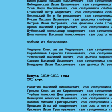
Виноградов Михаил Максимович, 
сын священни
Лебединский Иван Евфимович, 
сын священника
Усов Наум Васильевич, 
сын священника слобо
Станский Петр Авдиевич, 
сын священника сел
Поселький Петр Митрофанович, 
сын священник
Рукин Михаил Иванович, 
сын диакона слободы
Петров Иван Петрович, 
сын диакона села Ста
Орлов Василий Григорьевич, 
сын священника 
Дубянский Александр Андреевич, 
сын священн
Долгополов Василий Алексеевич, 
сын заштатн
Выбыли из богословия:
Федоров Константин Федорович, 
сын священни
Кораблинов Герасим Симеонович, 
сын священн
Успенский Василий Фомич, 
сын дьячка Вороне
Саввин Василий Иванович, 
сын священника сл
Бондарев Иван Максимович, 
сын дьячка Остро
Выпуск 1810-1811 года

XVI курс
Ракитин Василий Николаевич, 
сын священника
Греков Константин Кириллович, 
сын священни
Турбин Алексей Дмитриевич, 
сын соборного д
Венецкий Алексей Иванович, 
сын священника 
Павлов Михаил Григорьевич, 
сын священника 
Прядкин Игнатий Андреевич, 
сын заштатного 
Юркевич Иван Григорьевич, 
сын священника с