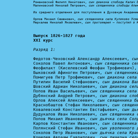
Романовский Филипп Никитович, 
сын диакона слободы Калач 
Малиновский Николай Петрович, 
сын священника слободы Але
Из среднего отделения для поступления в Духовную Академию
Орлов Михаил Семенович, 
сын священника села Куликово Усм
Мерхалев Николай Яковлевич, 
сын протоиерея – поступил в 
Выпуск 1826-1827 года

XXI курс
Разряд 1:
Федотов-Чеховский Александр Алексеевич, 
сы
Соколов Павел Антонович, 
сын священника се
Феофилакт (Киселевский Феофан Трофимович),
Быковский Афиноген Петрович, 
сын священник
Помигуев Петр Трофимович, 
сын диакона села
Путилин Василий Стефанович, 
сын диакона Ва
Шовский Адриан Николаевич, 
сын диакона сел
Попов Иван Васильевич, 
сын священника села
Дубянский Андрей Петрович, 
сын диакона сло
Орлов Алексей Алексеевич, 
сын священника б
Краснобаштов Стефан Николаевич, 
сын священ
Ковалевский Константин Евстафьевич, 
сын дь
Дудукалов Иван Николаевич, 
сын священника 
Попов Михаил Иванович, 
сын дьячка села Сол
Карпов Константин Иванович, 
сын священника
Полянский Стефан Иванович, 
сын уволенного 
Соколов Петр Иванович, 
сын дьячка села Кра
Кошелев Авраам Гаврилович, 
сын диакона сел