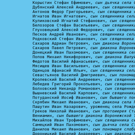
Корыстин Стефан Ефимович, 
сын дьячка села 
Дубянский Алексей Андреевич, 
сын священник
Антонов Федор Григорьевич, 
сын священника 
Игнатов Иван Игнатович, 
сын священника сел
Куликовский Игнатий Стефанович, 
сын священ
Белозоров Стефан Васильевич, 
сын священник
Глуховецкий Алексей Федорович, 
сын священн
Песков Андрей Иванович, 
сын священника сел
Родковский Стефан Иванович, 
сын священника
Сахаров Адриан Петрович, 
сын диакона Ворон
Сахаров Павел Петрович, 
сын диакона Вороне
Донецкий Иван Пахомович, 
сын священника се
Попов Михаил Никифорович, 
сын диакона Валу
Федотов Василий Афанасьевич, 
сын священник
Мясищев Иван Васильевич, 
сын священника се
Одинцов Афанасий Ильич, 
сын священника сел
Севастьянов Василий Дмитриевич, 
сын понома
Кролевский Василий Андреевич, 
сын священни
Лебедев Григорий Прокопьевич, 
сын священни
Болховский Никандр Романович, 
сын священни
Вышневский Василий Карпович, 
сын священник
Потуданский Иосиф Иванович, 
сын бывшего по
Скрябин Михаил Иванович, 
сын диакона села 
Пашутин Иван Назарович, уроженец села Рожде
Греков Николай Иванович, 
сын протоиерея Ст
Вениамин, 
сын бывшего диакона Воронежской 
Михайлов Иван Трофимович, 
сын священника с
Самецкий Иван Пахомович, 
сын дьячка села С
Данилов Михаил Иванович, 
сын пономаря слоб
Дороницкий Василий Андреевич, 
сын диакона 