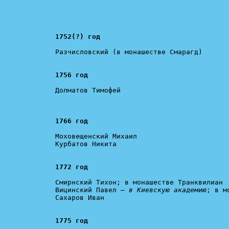
1752(?) год
Разчисловский (в монашестве Смарагд)

1756 год
Долматов Тимофей	

1766 год
Моховещенский Михаил

Курбатов Никита

1772 год
Смирнский Тихон; в монашестве Транквилиан

Вицинский Павел – 
в Киевскую академию
; в м
Сахаров Иван

1775 год