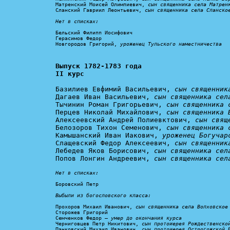
Матренский Моисей Олимпиевич, 
сын священника села Матрен
Сланский Гавриил Леонтьевич, 
сын священника села Сланское
Нет в списках:
Бельский Филипп Иосифович

Герасимов Федор

Новгородов Григорий, 
уроженец Тульского наместничества
Выпуск 1782-1783 года

II курс
Базилиев Евфимий Васильевич, 
сын священник
Дагаев Иван Васильевич, 
сын священника сел
Тычинин Роман Григорьевич, 
сын священника 
Перцев Николай Михайлович, 
сын священника 
Алексеевский Андрей Полиевктович, 
сын свящ
Белозоров Тихон Семенович, 
сын священника 
Камышанский Иван Иакович, 
уроженец Богучар
Слащевский Федор Алексеевич, 
сын священник
Лебедев Яков Борисович, 
сын священника сел
Попов Лонгин Андреевич, 
сын священника сел
Нет в списках:
Боровский Петр

Выбыли из богословского класса:
Прохоров Михаил Иванович, 
сын священника села Волховское
Сторожев Григорий

Семченков Федор – 
умер до окончания курса
Черниговцев Петр Никитович, 
сын протоиерея Рождественско
Панковский Михаил Иванович, 
сын протоиерея Острогожской 