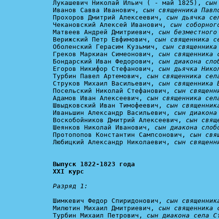
Лукашевич Николай Ильич ( - май 1825), 
сын
Иванов Савва Иванович, 
сын священника Павл
Прохоров Дмитрий Алексеевич, 
сын дьячка се
Чекановский Алексей Иванович, 
сын соборног
Матвеев Андрей Дмитриевич, 
сын безместного
Верижский Петр Евфимович, 
сын священника с
Оболенский Герасим Кузьмич, 
сын священника
Греков Маркиан Симеонович, 
сын священника 
Бондарский Иван Федорович, 
сын диакона сло
Егоров Никифор Стефанович, 
сын дьячка Нико
Турбин Павел Артемович, 
сын священника сел
Струков Михаил Васильевич, 
сын священника 
Посельский Николай Стефанович, 
сын священн
Адамов Иван Алексеевич, 
сын священника сел
Швыдковский Иван Тимофеевич, 
сын священник
Иваньшин Александр Васильевич, 
сын диакона
Воскобойников Дмитрий Алексеевич, 
сын свящ
Шеянков Николай Иванович, 
сын диакона слоб
Протопопов Константин Сампсонович, 
сын свя
Любицкий Александр Николаевич, 
сын священн
Выпуск 1822-1823 года

XXI курс
Разряд 1:
Шимкевич Федор Спиридонович, 
сын священник
Милютин Михаил Дмитриевич, 
сын священника 
Турбин Михаил Петрович, 
сын диакона села С