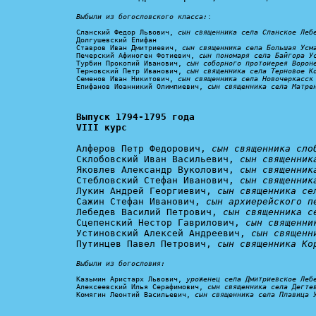
Выбыли из богословского класса:
:

Сланский Федор Львович, 
сын священника села Сланское Леб
Долгушевский Епифан

Ставров Иван Дмитриевич, 
сын священника села Большая Усм
Печерский Афиноген Фотиевич, 
сын пономаря села Байгора У
Турбин Прокопий Иванович, 
сын соборного протоиерея Ворон
Терновский Петр Иванович, 
сын священника села Терновое К
Семенов Иван Никитович, 
сын священника села Новочеркасск
Епифанов Иоанникий Олимпиевич, 
сын священника села Матре
Выпуск 1794-1795 года

VIII курс
Алферов Петр Федорович, 
сын священника сло
Склобовский Иван Васильевич, 
сын священник
Яковлев Александр Вуколович, 
сын священник
Стебловский Стефан Иванович, 
сын священник
Лукин Андрей Георгиевич, 
сын священника се
Сажин Стефан Иванович, 
сын архиерейского п
Лебедев Василий Петрович, 
сын священника с
Сцепенский Нестор Гаврилович, 
сын священни
Устиновский Алексей Андреевич, 
сын священн
Путинцев Павел Петрович, 
сын священника Ко
Выбыли из богословия:
Казьмин Аристарх Львович, 
уроженец села Дмитриевское Леб
Алексеевский Илья Серафимович, 
сын священника села Дегте
Комягин Леонтий Васильевич, 
сын священника села Плавица 