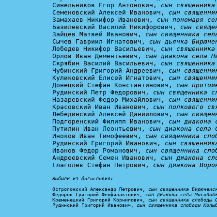
Синельников Егор Антонович, 
сын священника
Семеновский Алексей Иванович, 
сын священни
Замахаев Никифор Иванович, 
сын пономаря се
Базилевский Василий Никифорович, 
сын свяще
Зайцев Матвей Иванович, 
сын священника сел
Сычев Гавриил Игнатович, 
сын дьячка Бирюче
Лебедев Никифор Васильевич, 
сын священника
Орлов Иван Дементьевич, 
сын диакона села Н
Скрябин Василий Васильевич, 
сын священника
Чубинский Григорий Андреевич, 
сын священни
Куликовский Елисей Игнатович, 
сын священни
Донецкий Стефан Константинович, 
сын протои
Рудинский Петр Федорович, 
сын священника с
Назаревский Федор Михайлович, 
сын священни
Красовский Иван Иванович, 
сын полкового св
Лебединский Алексей Даниилович, 
сын священ
Подгоренский Филипп Иванович, 
сын диакона 
Путилин Иван Леонтьевич, 
сын диакона села 
Иноков Иван Тимофеевич, 
сын священника сло
Рудинский Григорий Иванович, 
сын священник
Иванов Федор Романович, 
сын священника сло
Андреевский Семен Иванович, 
сын диакона сл
Глаголев Стефан Петрович, 
сын диакона Воро
Выбыли из богословия:
Острогожский Александр Петрович, 
сын священника Бирюченс
Федоров Григорий Феофилактович, 
сын диакона села Мосолов
Кременецкий Григорий Корнилович, 
сын священника слободы 
Рудинский Григорий Иванович, 
сын священника слободы Колы