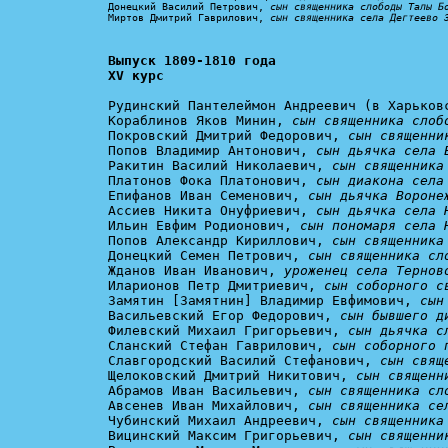
Донецкий Василий Петрович, 
сын священника слободы Талы Б
Миртов Дмитрий Гаврилович, 
сын священника села Дегтеево 
Выпуск 1809-1810 года

XV курс
Рудинский Пантелеймон Андреевич (в Харьков
Кораблинов Яков Минин, 
сын священника слоб
Покровский Дмитрий Федорович, 
сын священни
Попов Владимир Антонович, 
сын дьячка села 
Ракитин Василий Николаевич, 
сын священника
Платонов Фока Платонович, 
сын диакона села
Епифанов Иван Семенович, 
сын дьячка Вороне
Ассиев Никита Онуфриевич, 
сын дьячка села 
Ильин Евфим Родионович, 
сын пономаря села 
Попов Александр Кириллович, 
сын священника
Донецкий Семен Петрович, 
сын священника сл
Жданов Иван Иванович, 
уроженец села Тернов
Иларионов Петр Дмитриевич, 
сын соборного с
Замятин [Замятнин] Владимир Евфимович, 
сын
Васильевский Егор Федорович, 
сын бывшего д
Филевский Михаил Григорьевич, 
сын дьячка с
Сланский Стефан Гаврилович, 
сын соборного 
Славгородский Василий Стефанович, 
сын свящ
Щелоковский Дмитрий Никитович, 
сын священн
Абрамов Иван Васильевич, 
сын священника сл
Авсенев Иван Михайлович, 
сын священника се
Чубинский Михаил Андреевич, 
сын священника
Вицинский Максим Григорьевич, 
сын священни