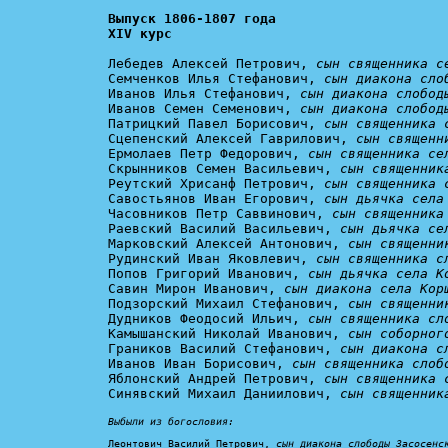
Выпуск 1806-1807 года

XIV курс
Лебедев Алексей Петрович, 
сын священника с
Семченков Илья Стефанович, 
сын диакона сло
Иванов Илья Стефанович, 
сын диакона слобод
Иванов Семен Семенович, 
сын диакона слобод
Патрицкий Павел Борисович, 
сын священника 
Сцепенский Алексей Гаврилович, 
сын священн
Ермолаев Петр Федорович, 
сын священника се
Скрынников Семен Васильевич, 
сын священник
Реутский Хрисанф Петрович, 
сын священника 
Савостьянов Иван Егорович, 
сын дьячка села
Часовников Петр Саввинович, 
сын священника
Раевский Василий Васильевич, 
сын дьячка се
Марковский Алексей Антонович, 
сын священни
Рудинский Иван Яковлевич, 
сын священника с
Попов Григорий Иванович, 
сын дьячка села К
Савин Мирон Иванович, 
сын диакона села Кор
Подзорский Михаил Стефанович, 
сын священни
Дудников Феодосий Ильич, 
сын священника сл
Камышанский Николай Иванович, 
сын соборног
Граников Василий Стефанович, 
сын диакона с
Иванов Иван Борисович, 
сын священника слоб
Яблонский Андрей Петрович, 
сын священника 
Синявский Михаил Даниилович, 
сын священник
Выбыли из богословия:
Леонтович Василий Петрович, 
сын диакона слободы Засосенс