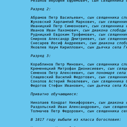
Резанов Иерофей Ефремович, 
сын священника 
Разряд 2:
Абрамов Петр Васильевич, 
сын священника сл
Жуковский Харлампий Маркович, 
сын священни
Иваницкий Петр Симеонович, 
сын священника 
Иванов Иван Пахомович, 
сын диакона слободы
Рудницкий Евдоким Трофимович, 
сын священни
Смирнов Александр Дмитриевич, 
сын священни
Снесарев Иосиф Андреевич, 
сын диакона слоб
Яковлев Наум Кириллович, 
сын дьячка села Г
Разряд 3:
Кораблинов Петр Минович, 
сын священника сл
Кременецкий Митрофан Дионисиевич, 
сын свящ
Семенов Петр Алексеевич, 
сын пономаря села
Слащевский Василий Федотович, 
сын священни
Соколов Астерий Яковлевич, 
сын священника 
Федотов Стефан Иванович, 
сын дьячка села К
Приватно обучающиеся:
Николаев Кондрат Никифорович, 
сын диакона 
Раздольский Иван Александрович, 
сын священ
Толмачев Петр Федорович, 
сын священника се
В 1817 году выбыли из класса богословия: