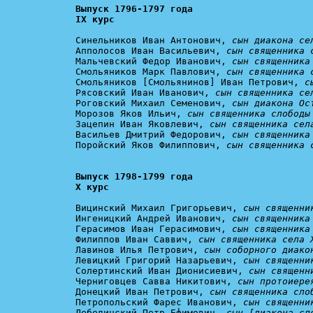
Выпуск 1796-1797 года

IX курс
Синельников Иван Антонович, 
сын диакона се
Апполосов Иван Васильевич, 
сын священника 
Мальчевский Федор Иванович, 
сын священника
Смольяников Марк Павлович, 
сын священника 
Смольяников [Смольянинов] Иван Петрович, 
с
Рясовский Иван Иванович, 
сын священника се
Роговский Михаил Семенович, 
сын диакона Ос
Морозов Яков Ильич, 
сын священника слободы
Зацепин Иван Яковлевич, 
сын священника сел
Васильев Дмитрий Федорович, 
сын священника
Поройский Яков Филиппович, 
сын священника 
Выпуск 1798-1799 года

X курс
Вицинский Михаил Григорьевич, 
сын священни
Ингеницкий Андрей Иванович, 
сын священника
Герасимов Иван Герасимович, 
сын священника
Филиппов Иван Саввич, 
сын священника села 
Лавинов Илья Петрович, 
сын соборного диако
Левицкий Григорий Назарьевич, 
сын священни
Солертинский Иван Дионисиевич, 
сын священн
Черниговцев Савва Никитович, 
сын протоиере
Донецкий Иван Петрович, 
сын священника сло
Петропольский Фарес Иванович, 
сын священни
Лебединский Петр Ефимович, 
сын [диакона сл