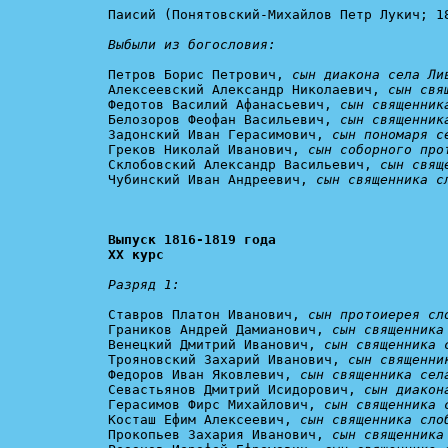
Паисий (Понятовский-Михайлов Петр Лукич; 1
Выбыли из богословия:
Петров Борис Петрович, 
сын диакона села Ли
Алексеевский Александр Николаевич, 
сын свя
Федотов Василий Афанасьевич, 
сын священник
Белозоров Феофан Васильевич, 
сын священник
Задонский Иван Герасимович, 
сын пономаря с
Греков Николай Иванович, 
сын соборного про
Склобовский Александр Васильевич, 
сын свящ
Чубинский Иван Андреевич, 
сын священника с
Выпуск 1816-1819 года

XX курс
Разряд 1:
Ставров Платон Иванович, 
сын протоиерея сл
Граников Андрей Дамианович, 
сын священника
Венецкий Дмитрий Иванович, 
сын священника 
Трояновский Захарий Иванович, 
сын священни
Федоров Иван Яковлевич, 
сын священника сел
Севастьянов Дмитрий Исидорович, 
сын диакон
Герасимов Фирс Михайлович, 
сын священника 
Косташ Ефим Алексеевич, 
сын священника сло
Прокопьев Захария Иванович, 
сын священника