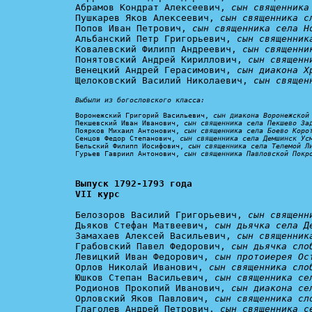
Абрамов Кондрат Алексеевич, 
сын священника
Пушкарев Яков Алексеевич, 
сын священника с
Попов Иван Петрович, 
сын священника села Н
Альбанский Петр Григорьевич, 
сын священник
Ковалевский Филипп Андреевич, 
сын священни
Понятовский Андрей Кириллович, 
сын священн
Венецкий Андрей Герасимович, 
сын диакона Х
Щелоковский Василий Николаевич, 
сын священ
Выбыли из богословского класса:
Воронежский Григорий Васильевич, 
сын диакона Воронежской
Пекшевский Иван Иванович, 
сын священника села Пекшево За
Поярков Михаил Антонович, 
сын священника села Боево Коро
Сенцов Федор Степанович, 
сын священника села Демшинск Ус
Бельский Филипп Иосифович, 
сын священника села Телемой Л
Гурьев Гавриил Антонович, 
сын священника Павловской Покр
Выпуск 1792-1793 года

VII курс
Белозоров Василий Григорьевич, 
сын священн
Дьяков Стефан Матвеевич, 
сын дьячка села Д
Замахаев Алексей Васильевич, 
сын священник
Грабовский Павел Федорович, 
сын дьячка сло
Левицкий Иван Федорович, 
сын протоиерея Ос
Орлов Николай Иванович, 
сын священника сло
Юшков Степан Васильевич, 
сын священника се
Родионов Прокопий Иванович, 
сын диакона се
Орловский Яков Павлович, 
сын священника сл
Глаголев Андрей Петрович, 
сын священника с