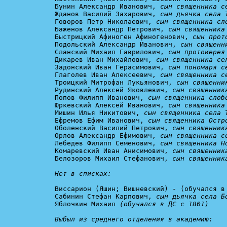
Бунин Александр Иванович, 
сын священника с
Жданов Василий Захарович, 
сын дьячка села 
Говоров Петр Николаевич, 
сын священника сл
Баженов Александр Петрович, 
сын священника
Быстрицкий Афиноген Афиногенович, 
сын прот
Подольский Александр Иванович, 
сын священн
Сланский Михаил Гаврилович, 
сын протоиерея
Дикарев Иван Михайлович, 
сын священника се
Задонский Иван Герасимович, 
сын пономаря с
Глаголев Иван Алексеевич, 
сын священника с
Троицкий Митрофан Лукьянович, 
сын священни
Рудинский Алексей Яковлевич, 
сын священник
Попов Филипп Иванович, 
сын священника слоб
Юркевский Алексей Иванович, 
сын священника
Мишин Илья Никитович, 
сын священника села 
Ефремов Ефим Иванович, 
сын священника Остр
Оболенский Василий Петрович, 
сын священник
Орлов Александр Ефимович, 
сын священника с
Лебедев Филипп Семенович, 
сын священника Н
Комаревский Иван Анисимович, 
сын священник
Белозоров Михаил Стефанович, 
сын священник
Нет в списках:
Виссарион (Яшин; Вишневский) - (обучался в 
Сабинин Стефан Карпович, 
сын дьячка села Б
Яблочкин Михаил 
(обучался в ДС с 1801)

Выбыл из среднего отделения в академию: