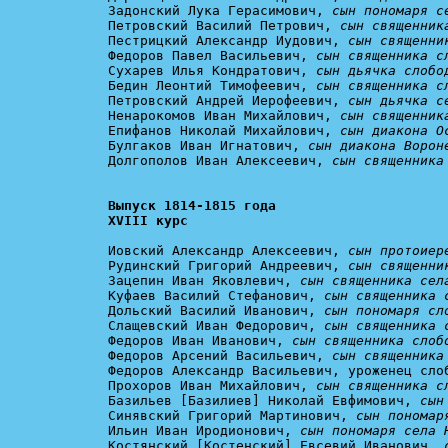
Задонский Лука Герасимович, 
сын пономаря с
Петровский Василий Петрович, 
сын священник
Пестрицкий Александр Иудович, 
сын священни
Федоров Павел Васильевич, 
сын священника с
Сухарев Илья Кондратович, 
сын дьячка слобо
Бедин Леонтий Тимофеевич, 
сын священника с
Петровский Андрей Иерофеевич, 
сын дьячка с
Ненарокомов Иван Михайлович, 
сын священник
Епифанов Николай Михайлович, 
сын диакона О
Булгаков Иван Игнатович, 
сын диакона Ворон
Долгополов Иван Алексеевич, 
сын священника
Выпуск 1814-1815 года

XVIII курс
Иовский Александр Алексеевич, 
сын протоиер
Рудинский Григорий Андреевич, 
сын священни
Зацепин Иван Яковлевич, 
сын священника сел
Куфаев Василий Стефанович, 
сын священника 
Дольский Василий Иванович, 
сын пономаря сл
Слащевский Иван Федорович, 
сын священника 
Федоров Иван Иванович, 
сын священника слоб
Федоров Арсений Васильевич, 
сын священника
Федоров Александр Васильевич, уроженец слоб
Прохоров Иван Михайлович, 
сын священника с
Базильев [Базилиев] Николай Евфимович, 
сын
Синявский Григорий Мартинович, 
сын пономар
Ильин Иван Иродионович, 
сын пономаря села 
Костянский [Костенский] Евсевий Иванович, 