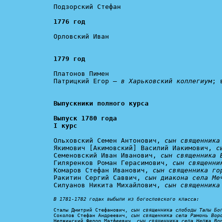
Подзорский Стефан

1776 год
Орловский Иван

1779 год
Платонов Пимен

Патрицкий Егор – 
в Харьковский коллегиум
; 
Выпускники полного курса

Выпуск 1780 года

I курс
Ольховский Семен Антонович, 
сын священника
Якимович [Акимовский] Василий Иакимович, 
с
Семеновский Иван Иванович, 
сын священника 
Гиляренков Роман Герасимович, 
сын священни
Комаров Стефан Иванович, 
сын священника го
Ракитин Сергий Саввич, 
сын диакона села Ме
Силуанов Никита Михайлович, 
сын священника
В 1781-1782 годах выбыли из богословского класса:
Сталы Дмитрий Стефанович, 
сын священника слободы Талы Бо
Соколов Стефан Андреевич, 
сын священника села Рамонь Вор
Нелжинский Федор Матфеевич, 
сын священника села Нелжа Во