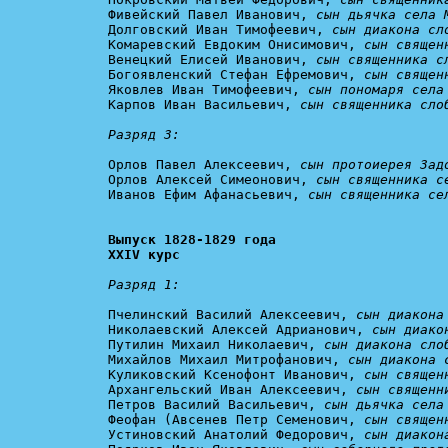
Фивейский Павел Иванович, 
сын дьячка села 
Долговский Иван Тимофеевич, 
сын диакона сл
Комаревский Евдоким Онисимович, 
сын священ
Венецкий Елисей Иванович, 
сын священника с
Богоявленский Стефан Ефремович, 
сын священ
Яковлев Иван Тимофеевич, 
сын пономаря села
Карпов Иван Васильевич, 
сын священника сло
Разряд 3:
Орлов Павел Алексеевич, 
сын протоиерея Зад
Орлов Алексей Симеонович, 
сын священника с
Иванов Ефим Афанасьевич, 
сын священника се
Выпуск 1828-1829 года

XXIV курс
Разряд 1:
Пчелинский Василий Алексеевич, 
сын диакона
Николаевский Алексей Адрианович, 
сын диако
Путилин Михаил Николаевич, 
сын диакона сло
Михайлов Михаил Митрофанович, 
сын диакона 
Куликовский Ксенофонт Иванович, 
сын священ
Архангельский Иван Алексеевич, 
сын священн
Петров Василий Васильевич, 
сын дьячка села
Феофан (Авсенев Петр Семенович, 
сын священ
Устиновский Анатолий Федорович, 
сын диакон