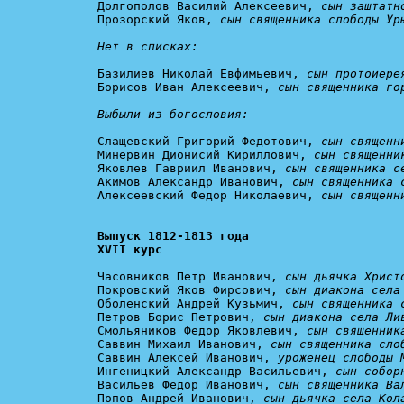
Долгополов Василий Алексеевич, 
сын заштатн
Прозорский Яков, 
сын священника слободы Ур
Нет в списках:
Базилиев Николай Евфимьевич, 
сын протоиере
Борисов Иван Алексеевич, 
сын священника го
Выбыли из богословия:
Слащевский Григорий Федотович, 
сын священн
Минервин Дионисий Кириллович, 
сын священни
Яковлев Гавриил Иванович, 
сын священника с
Акимов Александр Иванович, 
сын священника 
Алексеевский Федор Николаевич, 
сын священн
Выпуск 1812-1813 года

XVII курс
Часовников Петр Иванович, 
сын дьячка Христ
Покровский Яков Фирсович, 
сын диакона села
Оболенский Андрей Кузьмич, 
сын священника 
Петров Борис Петрович, 
сын диакона села Ли
Смольяников Федор Яковлевич, 
сын священник
Саввин Михаил Иванович, 
сын священника сло
Саввин Алексей Иванович, 
уроженец слободы 
Ингеницкий Александр Васильевич, 
сын собор
Васильев Федор Иванович, 
сын священника Ва
Попов Андрей Иванович, 
сын дьячка села Кол