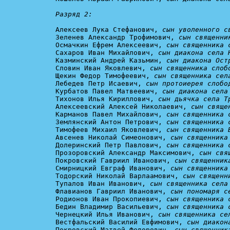
Разряд 2:
Алексеев Лука Стефанович, 
сын уволенного с
Зеленев Александр Трофимович, 
сын священни
Осмачкин Ефрем Алексеевич, 
сын священника 
Сахаров Иван Михайлович, 
сын диакона села 
Казминский Андрей Казьмин, 
сын диакона Ост
Словин Иван Яковлевич, 
сын священника слоб
Щекин Федор Тимофеевич, 
сын священника сел
Лебедев Петр Исаевич, 
сын протоиерея слобо
Курбатов Павел Матвеевич, 
сын диакона села
Тихонов Илья Кириллович, 
сын дьячка села Т
Алексеевский Алексей Николаевич, 
сын свяще
Карманов Павел Михайлович, 
сын священника 
Землянский Антон Петрович, 
сын священника 
Тимофеев Михаил Яковлевич, 
сын священника 
Авсенев Николай Симеонович, 
сын священника
Долеринский Петр Павлович, 
сын священника 
Прозоровский Александр Максимович, 
сын свя
Покровский Гавриил Иванович, 
сын священник
Смирницкий Евграф Иванович, 
сын священника
Тодорский Николай Варлаамович, 
сын священн
Тупалов Иван Иванович, 
сын священника села
Флавианов Гавриил Иванович, 
сын пономаря с
Родионов Иван Прокопиевич, 
сын священника 
Бедин Владимир Васильевич, 
сын священника 
Чернецкий Илья Иванович, 
сын священника се
Вестфальский Василий Евфимович, 
сын диакон
Покровский Матвей Федорович, 
сын священник