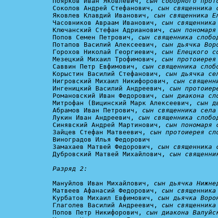
Поярков Иван Яковлевич, 
сын соборного прот
Соколов Андрей Стефанович, 
сын священника 
Яковлев Клавдий Иванович, 
сын священника Е
Часовников Авраам Иванович, 
сын священника
Ключанский Стефан Адрианович, 
сын пономаря
Попов Семен Петрович, 
сын священника слобо
Потапов Василий Алексеевич, 
сын дьячка Вор
Горохов Николай Георгиевич, 
сын Елецкого с
Мезецкий Михаил Трофимович, 
сын протоиерея
Саввин Петр Евфимович, 
сын священника слоб
Корыстин Василий Стефанович, 
сын дьячка се
Нигровский Михаил Никифорович, 
сын священн
Ингеницкий Василий Андреевич, 
сын протоиер
Романовский Иван Федорович, 
сын диакона сл
Митрофан (Вицинский Марк Алексеевич, 
сын д
Абрамов Иван Петрович, 
сын священника села
Лукин Иван Андреевич, 
сын священника слобо
Синявский Андрей Мартинович, 
сын пономаря 
Зайцев Стефан Матвеевич, 
сын протоиерея сл
Виноградов Илья Федорович

Замахаев Матвей Федорович, 
сын священника 
Дубровский Матвей Михайлович, 
сын священни
Разряд 2:
Мануйлов Иван Михайлович, 
сын дьячка Нижне
Матвеев Афанасий Федорович, 
сын священника
Курбатов Михаил Евфимович, 
сын дьячка Воро
Глаголев Василий Андреевич, 
сын священника
Попов Петр Никифорович, 
сын диакона Валуйс