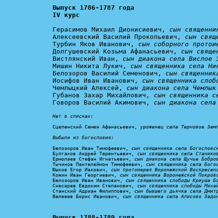
Выпуск 1786-1787 года

IV курс
Герасимов Михаил Дионисиевич, 
сын священни
Алексеевский Василий Прокопьевич, 
сын свящ
Турбин Яков Иванович, 
сын соборного протои
Долгушевский Козьма Афанасьевич, 
сын свяще
Вистлянский Иван, 
сын диакона села Вислое 
Мишин Никита Лукич, 
сын священника села Ни
Белозоров Василий Семенович, 
сын священник
Иосифов Иван Иванович, 
сын священника слоб
Чемлыцкий Алексей, 
сын диакона села Чемлык
Губанов Захар Михайлович, 
сын священника с
Говоров Василий Акимович, 
сын диакона села
Нет в списках:
Сцепенский Семен Афанасьевич, 
уроженец села Терновое Земл
Выбыли из богословия:
Белозоров Иван Тимофеевич, 
сын священника села Богословс
Булгаков Андрей Терентьевич, 
сын священника села Станико
Ермолаев Стефан Игнатьевич, 
сын диакона села Щучье Бобро
Тычинов Пантелеймон Тимофеевич, 
сын священника села Бого
Юшков Егор Иакович, 
сын протоиерея Воронежской Воскресен
Кожин Иван Георгиевич, 
сын священника Воронежской Покров
Белозоров Иван Иванович, 
сын священника слободы Криуша Б
Снесарев Евдоким Степанович, 
сын священника слободы Миха
Станский Адриан Филиппович, 
сын бывшего дьячка села Дмит
Вележев Борис Иванович, 
сын священника села Алисово Задо
Выпуск 1788-1789 года
