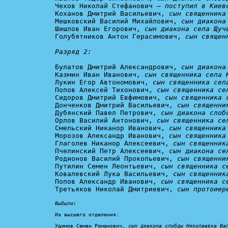
Чехов Николай Стефанович – 
поступил в Киев
Коханов Дмитрий Васильевич, 
сын священника
Мешковский Василий Михайлович, 
сын диакона
Шишлов Иван Егорович, 
сын диакона села Щуч
Голубятников Антон Герасимович, 
сын священ
Разряд 2:
Булатов Дмитрий Александрович, 
сын диакона
Казмин Иван Иванович, 
сын священника села 
Лукин Егор Автономович, 
сын священника сел
Попов Алексей Тихонович, 
сын священника се
Сидоров Дмитрий Евфимович, 
сын священника 
Донченков Дмитрий Васильевич, 
сын священни
Дубянский Павел Петрович, 
сын диакона слоб
Орлов Василий Антонович, 
сын священника се
Смельский Никанор Иванович, 
сын священника
Морозов Александр Иванович, 
сын священника
Глаголев Никанор Алексеевич, 
сын священник
Пчелинский Петр Алексеевич, 
сын диакона се
Родионов Василий Прокопьевич, 
сын священни
Путилин Семен Леонтьевич, 
сын священника с
Ковалевский Лука Васильевич, 
сын священник
Попов Александр Иванович, 
сын священника с
Третьяков Николай Дмитриевич, 
сын протоиер
Выбыли:
Из высшего отделения:

Удимов Семен Романович, 
сын диакона слобды Николаевка Ва