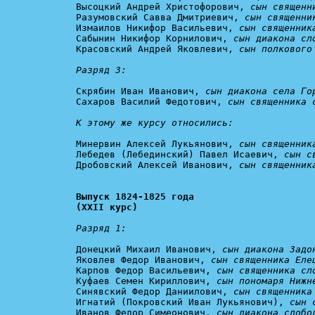
Высоцкий Андрей Христофорович, 
сын священн
Разумовский Савва Дмитриевич, 
сын священни
Измаилов Никифор Васильевич, 
сын священник
Сабынин Никифор Корнилович, 
сын диакона сл
Красовский Андрей Яковлевич, 
сын полкового
Разряд 3:
Скрябин Иван Иванович, 
сын диакона села Го
Сахаров Василий Федотович, 
сын священника 
К этому же курсу относились:
Минервин Алексей Лукьянович, 
сын священник
Лебедев (Лебединский) Павел Исаевич, 
сын с
Дробовский Алексей Иванович, 
сын священник
Выпуск 1824-1825 года

(XXII курс)
Разряд 1:
Донецкий Михаил Иванович, 
сын диакона Задо
Яковлев Федор Иванович, 
сын священника Еле
Карпов Федор Васильевич, 
сын священника сл
Куфаев Семен Кириллович, 
сын пономаря Нижн
Синявский Федор Даниилович, 
сын священника
Игнатий (Покровский Иван Лукьянович), 
сын 
Иванов Федор Симеонович, 
сын диакона слобо