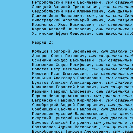
Петропольский Иван Васильевич, 
сын священн
Левицкий Василий Григорьевич, 
сын священни
Сердобольский Иван Климентович, 
сын дьячка
Дьяков Иван Яковлевич, 
сын дьячка села Син
Милоградский Аполлинарий Ильич, 
сын священ
Козьменков Яков Васильевич, 
сын священника
Карпов Алексей Николаевич, 
сын священника 
Устинский Ефрем Федорович, 
сын диакона сло
Разряд 2:

Кольцов Григорий Васильевич, 
сын диакона с
Алферов Орест Петрович, 
сын священника сло
Осмачкин Исидор Васильевич, 
сын священника
Казменков Федор Иосифович, 
сын священника 
Болотов Петр Васильевич, 
сын диакона слобо
Милютин Иван Дмитриевич, 
сын священника се
Иваньшин Александр Гаврилович, 
сын священн
Булатов Алексей Александрович, 
сын диакона
Книжников Гервасий Иванович, 
сын священник
Казьмин Гавриил Елисеевич, 
сын священника 
Перцев Никанор Антонович, 
сын диакона села
Багрянский Гавриил Кириллович, 
сын священн
Салюбрицкий Андрей Григорьевич, 
сын дьячка
Сребницкий Василий Павлович, 
сын диакона О
Прокопьев Арсений Варфоломеевич, 
сын дьячк
Икорский Григорий Яковлевич, 
сын диакона с
Баженов Алексей Петрович, 
сын уволенного с
Протопопов Адриан Васильевич, 
сын дьячка В
Воскобойников Тимофей Алексеевич, 
сын свящ