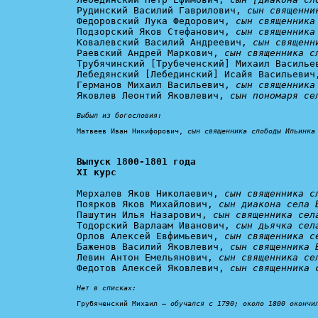
Рудинский Василий Гаврилович, 
сын священни
Федоровский Лука Федорович, 
сын священника
Подзорский Яков Стефанович, 
сын священника
Ковалевский Василий Андреевич, 
сын священн
Раевский Андрей Маркович, 
сын священника с
Трубячинский [Трубеченский] Михаил Василье
Лебедянский [Лебединский] Исайя Васильевич
Германов Михаил Васильевич, 
сын священника
Яковлев Леонтий Яковлевич, 
сын пономаря се
Выбыл из богословия:
Матвеев Иван Никифорович, 
сын священника слободы Ильинка
Выпуск 1800-1801 года

XI курс
Мерхалев Яков Николаевич, 
сын священника с
Поярков Яков Михайлович, 
сын диакона села 
Пашутин Илья Назарович, 
сын священника сел
Тодорский Варлаам Иванович, 
сын дьячка сел
Орлов Алексей Евфимьевич, 
сын священника с
Баженов Василий Яковлевич, 
сын священника 
Левин Антон Емельянович, 
сын священника се
Федотов Алексей Яковлевич, 
сын священника 
Нет в списках:
Грубяченский Михаил – 
обучался с 1790; около 1800 окончи