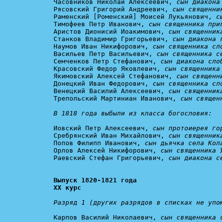
Часовников Николай Алексеевич, 
сын диакона
Рясовский Григорий Андреевич, 
сын священни
Раменский [Роменский] Моисей Лукьянович, 
с
Тимофеев Петр Иванович, 
сын священника при
Аристов Дионисий Иоакимович, 
сын священник
Станков Владимир Григорьевич, 
сын диакона 
Наумов Иван Никифорович, 
сын священника сл
Васильев Петр Васильевич, 
сын священника с
Семченков Петр Стефанович, 
сын диакона сло
Красовский Федор Яковлевич, 
сын священника
Якимовский Алексей Стефанович, 
сын священн
Донецкий Иван Федорович, 
сын священника сл
Венецкий Василий Алексеевич, 
сын священник
Трепольский Мартиниан Иванович, 
сын священ
В 1818 года выбыли из класса богословия:
Иовский Петр Алексеевич, 
сын протоиерея го
Сребрянский Иван Михайлович, 
сын священник
Попов Филипп Иванович, 
сын дьячка села Кол
Орлов Алексей Никифорович, 
сын священника 
Раевский Стефан Григорьевич, 
сын диакона с
Выпуск 1820-1821 года

XX курс
Разряд 1 (других разрядов в списках не упо
Карпов Василий Николаевич, 
сын священника 