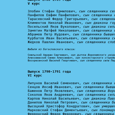
V курс
Злобин Стефан Ермилович, 
сын священника се
Панфилов Евфим Панфилович, 
сын священника 
Тарасевский Федор Григорьевич, 
сын священн
Климентов Николай Иванович, 
сын диакона го
Посельский Яков Вуколович, 
сын диакона сел
Замятин Матфей Николаевич, 
сын священника 
Абрамов Петр Иудович, 
сын священника бывше
Курбатов Иван Васильевич, 
сын священника с
Жидков Павлин Иванович, 
сын священника сло
Выбыли из богословского класса:
Смельский Авраам Сергеевич, 
сын дьячка Воронежского уезд
Алексеевский Семен Алексеевич, 
сын консисторского сторож
Воскресенский Василий Георгиевич, 
сын священника села Пе
Выпуск 1790-1791 года

VI курс
Липунов Василий Семенович, 
сын священника 
Сенцов Иосиф Иванович, 
сын священника бывш
Баженов Петр Яковлевич, 
сын священника Вор
Соколов Яков Андреевич, 
сын священника сел
Карпов Николай Васильевич, 
сын диакона Пав
Данилов Николай Петрович, 
сын священника б
Высоцкий Христофор Кондратович, 
сын умерше
Марковский Стефан Дементьевич, 
сын пономар
Ферронский Федор Федорович, 
сын священника