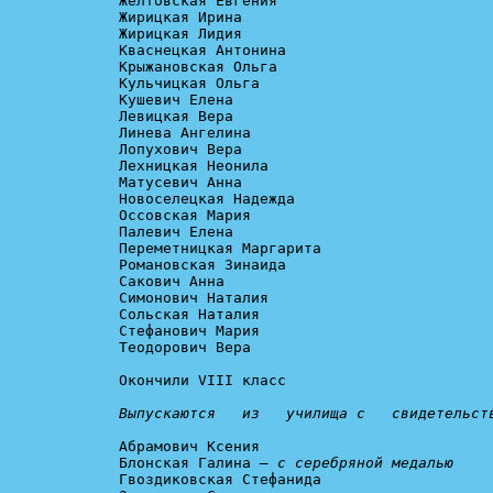
Желтовская Евгения

Жирицкая Ирина

Жирицкая Лидия

Кваснецкая Антонина

Крыжановская Ольга

Кульчицкая Ольга

Кушевич Елена

Левицкая Вера

Линева Ангелина

Лопухович Вера

Лехницкая Неонила

Матусевич Анна

Новоселецкая Надежда

Оссовская Мария

Палевич Елена

Переметницкая Маргарита

Романовская Зинаида

Сакович Анна

Симонович Наталия

Сольская Наталия

Стефанович Мария

Теодорович Вера

Окончили VIII класс

Выпускаются   из   училища с   свидетельст
Абрамович Ксения

Блонская Галина 
— с серебряной медалью
Гвоздиковская Стефанида
