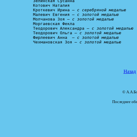
Зелинская Сусанна

Котович Наталия

Кроткевич Ирина 
— с серебряной медалью
Малевич Евгения 
— с золотой медалью
Молчанова Зоя 
— с золотой медалью
Моргаевская Фекла

Теодорович Александра 
— с золотой медалью
Теодорович Ольга 
— с золотой медалью
Фирлеевич Анна  
— с золотой медалью
Чехмановская Зоя 
— с золотой медалью
Назад
© А.А.Б
Последнее обн