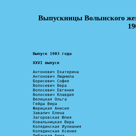
Выпускницы Волынского жен
19
XXVI выпуск
Антонович Екатерина

Антонович Людмила

Борисевич София

Волосевич Вера

Волосевич Евгения

Волосевич Клавдия

Велецкая Ольга

Гейда Вера

Жирицкая Анисия

Завалич Елена

Загоровская Юлия

Ковальницкая Вера

Колядинская Иулиания

Колядинская Ксения

Либацкая Анна
