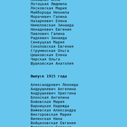
Лотоцкая Людмила

Лясковская Мария

Майборода Неонила

Морачевич Галина

Назаркевич Елена

Немоловская Зинаида

Ненадкевич Евгения

Павлович Галина

Радкевич Зинаида

Синеуцкая Мария

Соколовская Евгения

Струменская Ольга

Цешковская Елена

Чирская Ольга

Шушковская Анатолия

Выпуск 1915 года
Александрович Леонида

Андрушкевич Ангелина

Андрушкевич Христина

Блонская Ангелина

Божовская Мария

Варницкая Надежда

Вижевская Александра

Викторовская Мария

Виленская Нина

Войцеховская Евгения
