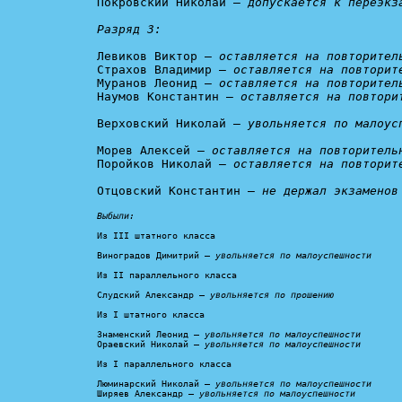
Покровский Николай — 
допускается к переэкз
Разряд 3:
Левиков Виктор — 
оставляется на повторител
Страхов Владимир — 
оставляется на повторит
Муранов Леонид — 
оставляется на повторител
Наумов Константин — 
оставляется на повтори
Верховский Николай — 
увольняется по малоус
Морев Алексей — 
оставляется на повторитель
Поройков Николай — 
оставляется на повторит
Отцовский Константин — 
не держал экзаменов
Выбыли:
Из III штатного класса

Виноградов Димитрий — 
увольняется по малоуспешности
Из II параллельного класса

Слудский Александр — 
увольняется по прошению
Из I штатного класса

Знаменский Леонид — 
увольняется по малоуспешности
Ораевский Николай — 
увольняется по малоуспешности
Из I параллельного класса

Люминарский Николай — 
увольняется по малоуспешности
Ширяев Александр — 
увольняется по малоуспешности