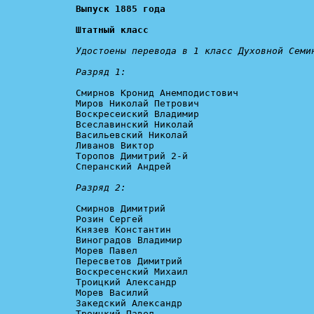
Выпуск 1885 года

Штатный класс
Удостоены перевода в 1 класс Духовной Семин
Разряд 1:
Смирнов Кронид Анемподистович

Миров Николай Петрович

Воскресеиский Владимир

Всеславинский Николай

Васильевский Николай

Ливанов Виктор

Торопов Димитрий 2-й

Сперанский Андрей

Разряд 2:
Смирнов Димитрий

Розин Сергей

Князев Константин

Виноградов Владимир

Морев Павел

Пересветов Димитрий

Воскресенский Михаил

Троицкий Александр

Морев Василий

Закедский Александр

Троицкий Павел
