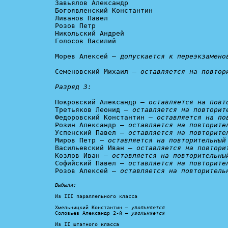
Завьялов Александр

Богоявленский Константин

Ливанов Павел

Розов Петр

Никольский Андрей

Голосов Василий

Морев Алексей — 
допускается к переэкзамено
Семеновский Михаил — 
оставляется на повтори
Разряд 3:
Покровский Александр — 
оставляется на повт
Третьяков Леонид — 
оставляется на повторит
Федоровский Константин — 
оставляется на по
Розин Александр — 
оставляется на повторите
Успенский Павел — 
оставляется на повторите
Миров Петр — 
оставляется на повторительный
Васильевский Иван — 
оставляется на повтори
Козлов Иван — 
оставляется на повторительны
Софийский Павел — 
оставляется на повторите
Розов Алексей — 
оставляется на повторитель
Выбыли:
Из III параллельного класса

Хмельницкий Константин — 
увольняется
Соловьев Александр 2-й — 
увольняется
Из II штатного класса
