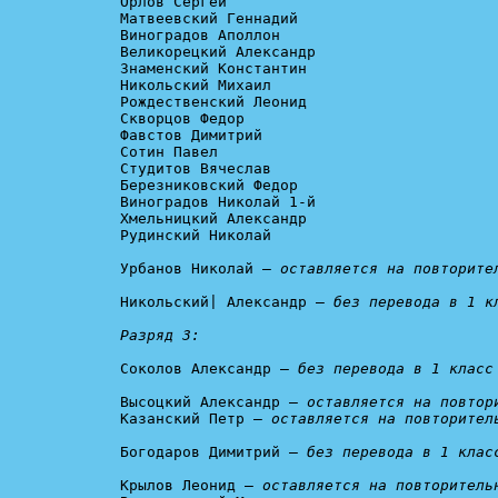
Орлов Сергей

Матвеевский Геннадий

Виноградов Аполлон

Великорецкий Александр

Знаменский Константин

Никольский Михаил

Рождественский Леонид

Скворцов Федор

Фавстов Димитрий

Сотин Павел

Студитов Вячеслав

Березниковский Федор

Виноградов Николай 1-й

Хмельницкий Александр

Рудинский Николай

Урбанов Николай — 
оставляется на повторите
Никольский| Александр — 
без перевода в 1 к
Разряд 3:
Соколов Александр — 
без перевода в 1 класс
Высоцкий Александр — 
оставляется на повтор
Казанский Петр — 
оставляется на повторител
Богодаров Димитрий — 
без перевода в 1 клас
Крылов Леонид — 
оставляется на повторитель