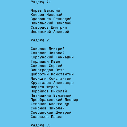
Разряд 1:
Морев Василий

Князев Николай

Здоровцев Геннадий

Никольский Николай

Скворцов Дмитрий

Ильинский Алексей

Разряд 2:
Соколов Дмитрий

Соколов Николай

Корсунский Геннадий

Горлицын Иван

Соколов Сергей

Виноградов Петр

Добротин Константин

Лисицын Константин

Хрусталев Александр

Ширяев Федор

Поройков Николай

Пятницкий Евлампий

Преображенский Леонид

Смирнов Александр

Смирнов Николай

Сперанский Дмитрий

Соловьев Павел

Разряд 3: