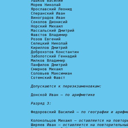
Ушаков Василий

Морев Николай

Ярославский Леонид

Сперанский Иван

Виноградов Иван

Соколов Дионисий

Норский Михаил

Массальский Дмитрий

Фавстов Владимир

Розов Евгений

Селецкий Николай

Кириллов Дмитрий

Доброхотов Константин

Заболотский Геннадий

Милков Владимир

Панфилов Дмитрий

Смирнов Михаил

Соловьев Максимиан

Сотемский Фавст

Допускаются к переэкзаменовкам:
Донской Иван — 
по арифметике

Разряд 3:
Федоровский Василий — 
по географии и арифм
Колокольцов Михаил — 
оставляется на повтор
Ширяев Иван — 
оставляется на повторительны