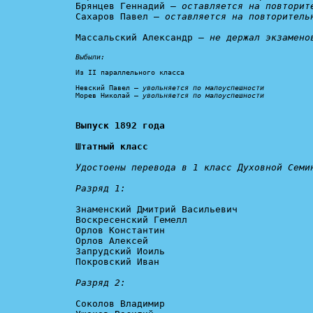
Брянцев Геннадий — 
оставляется на повторит
Сахаров Павел — 
оставляется на повторитель
Массальский Александр — 
не держал экзамено
Выбыли:
Из II параллельного класса

Невский Павел — 
увольняется по малоуспешности
Морев Николай — 
увольняется по малоуспешности
Выпуск 1892 года

Штатный класс
Удостоены перевода в 1 класс Духовной Семин
Разряд 1:
Знаменский Дмитрий Васильевич

Воскресенский Гемелл

Орлов Константин

Орлов Алексей

Запрудский Иоиль

Покровский Иван

Разряд 2:
Соколов Владимир
