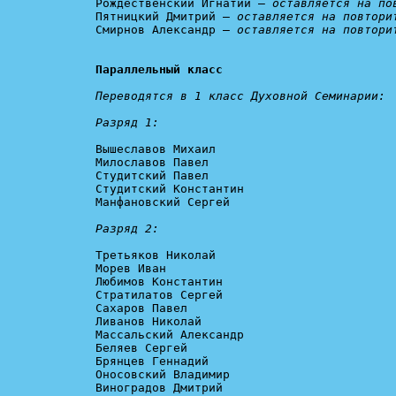
Рождественский Игнатий — 
оставляется на по
Пятницкий Дмитрий — 
оставляется на повтори
Смирнов Александр — 
оставляется на повтори
Параллельный класс
Переводятся в 1 класс Духовной Семинарии:

Разряд 1:
Вышеславов Михаил

Милославов Павел

Студитский Павел

Студитский Константин

Манфановский Сергей

Разряд 2:
Третьяков Николай

Морев Иван

Любимов Константин

Стратилатов Сергей

Сахаров Павел

Ливанов Николай

Массальский Александр

Беляев Сергей

Брянцев Геннадий

Оносовский Владимир

Виноградов Дмитрий
