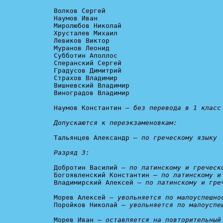
Волков Сергей

Наумов Иван

Миролюбов Николай

Хрусталев Михаил

Левиков Виктор

Муранов Леонид

Субботин Аполлос

Сперанский Сергей

Градусов Димитрий

Страхов Владимир

Вишневский Владимир

Виноградов Владимир

Наумов Константин — 
без перевода в 1 класс 
Допускаются к переэкзаменовкам:
Тальянцев Александр — 
по греческому языку

Разряд 3:
Добротин Василий — 
по латинскому и греческ
Богоявленский Константин — 
по латинскому и
Владимирский Алексей — 
по латинскому и гре
Морев Алексей — 
увольняется по малоуспешно
Поройков Николай — 
увольняется по малоуспе
Морев Иван — 
оставляется на повторительный