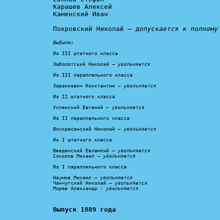
Карашев Алексей

Каменский Иван

Покровский Николай – 
допускается к полному
Выбыли:
Из III штатного класса

Заболотский Николай – 
увольняется
Из III параллельного класса

Заранкевич Константин – 
увольняется
Из II штатного класса

Успенский Евгений – 
увольняется
Из II параллельного класса

Воскресенский Николай – 
увольняется
Из I штатного класса

Введенский Евлампий – 
увольняется
Соколов Михаил – 
увольняется
Из I параллельного класса

Наумов Михаил – 
увольняется
Чанчугский Николай – 
увольняется
Морев Александр - 
увольняется
Выпуск 1889 года