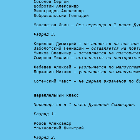
Соколов Сергей

Добротин Александр

Виноградов Александр

Добровольский Геннадий

Мансветов Иван — 
без перевода в 1 класс Дух
Разряд 3:
Кириллов Димитрий — 
оставляется на повтори
Заболотский Геннадий — 
оставляется на повт
Милков Владимир — 
оставляется на повторите
Смирнов Михаил — 
оставляется на повторител
Лебедев Алексей — 
увольняется по малоуспеш
Державин Михаил — 
увольняется по малоуспеш
Сотемский Фавст — 
не держал экзаменов по б
Параллельный класс
Переводятся в 1 класс Духовной Семинарии:

Разряд 1:
Розов Александр

Ульяновский Димитрий

Разряд 2: