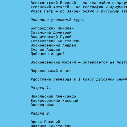
Всехсвятский Василий – 
по географии и ариф
Успенский Алексей – 
по географии и арифмет
Розов Петр – 
по Закону Божию и русскому язы
Окончили училищный курс:
Богородский Николай

Сотемский Димитрий

Владимирский Гурий

Теляковский Константин

Воскресенский Андрей

Смагин Андрей

Добрынин Андрей

Воскресенский Михаил – 
оставляется на повт
Параллельный класс

Удостоены перевода в 1 класс духовной семин
Разряд 1:
Никольский Александр

Воскресенский Николай

Волков Иван

Разряд 2:
Орлов Василий

Ливанов Константин
