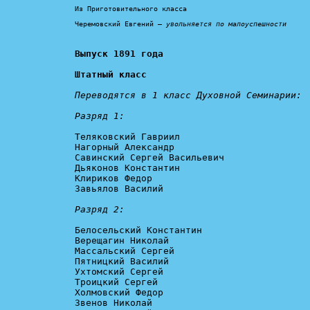
Из Приготовительного класса

Черемовский Евгений — 
увольняется по малоуспешности
Выпуск 1891 года

Штатный класс
Переводятся в 1 класс Духовной Семинарии:

Разряд 1:
Теляковский Гавриил

Нагорный Александр

Савинский Сергей Васильевич

Дьяконов Константин

Клириков Федор

Завьялов Василий

Разряд 2:
Белосельский Константин

Верещагин Николай

Массальский Сергей

Пятницкий Василий

Ухтомский Сергей

Троицкий Сергей

Холмовский Федор

Звенов Николай
