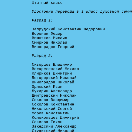
Штатный класс

Удостоены перевода в 1 класс духовной семин
Разряд 1:
Запрудский Константин Федорович

Воронин Федор

Вишняков Михаил

Смирнов Николай

Виноградов Георгий

Разряд 2:
Скворцов Владимир

Воскресенский Михаил

Клириков Димитрий

Богородский Николай

Виноградов Николай

Орлецкий Иван

Бухарин Александр

Дмитревский Николай

Соколов Владимир

Соколов Константин

Никольский Сергей

Морев Константин

Колокольцев Димитрий

Соколов Тихон

Закедский Александр

Студитский Николай
