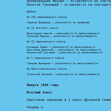
Великорецкий Михаил — 
оставляется на повто
Яхонтов Геннадий — 
оставляется на повторит
Выбыли:
Из III параллельного класса

Торопов Владимир — 
увольняется по прошению
Из II штатного класса

Виноградов Сергей — 
увольняется по малоуспешности
Троицкий Леонид — 
увольняется по малоуспешности
Из II параллельного класса

Кузнецов Павел — 
увольняется по малоуспешности
Хрусталев Димитрий — 
увольняется по малоуспешности
Никольский Григорий — 
увольняется по малоуспешности
Из I параллельного класса

Громцев Валериан —
 увольняется по малоуспешности
Из Приготовительного класса

Успенский Евгений — 
увольняется по малоуспешности
Выпуск 1886 года

Штатный класс
Удостоены перевода в 1 класс Духовной Семин
Разряд 1: