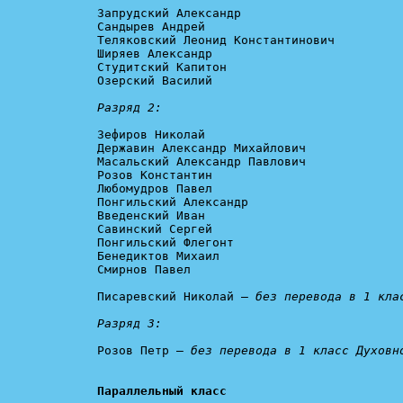
Запрудский Александр

Сандырев Андрей

Теляковский Леонид Константинович

Ширяев Александр

Студитский Капитон

Озерский Василий

Разряд 2:
Зефиров Николай

Державин Александр Михайлович

Масальский Александр Павлович

Розов Константин

Любомудров Павел

Понгильский Александр

Введенский Иван

Савинский Сергей

Понгильский Флегонт

Бенедиктов Михаил

Смирнов Павел

Писаревский Николай — 
без перевода в 1 клас
Разряд 3:
Розов Петр — 
без перевода в 1 класс Духовн
Параллельный класс