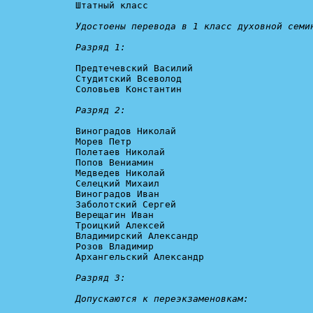
Штатный класс

Удостоены перевода в 1 класс духовной семин
Разряд 1:
Предтечевский Василий

Студитский Всеволод

Соловьев Константин

Разряд 2:
Виноградов Николай

Морев Петр

Полетаев Николай

Попов Вениамин

Медведев Николай

Селецкий Михаил

Виноградов Иван

Заболотский Сергей

Верещагин Иван

Троицкий Алексей

Владимирский Александр

Розов Владимир

Архангельский Александр

Разряд 3:

Допускаются к переэкзаменовкам: