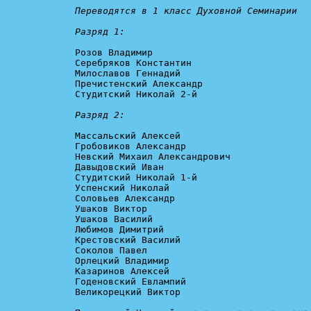
Переводятся в 1 класс Духовной Семинарии

Разряд 1:
Розов Владимир

Серебряков Константин

Милославов Геннадий

Пречистенский Александр

Студитский Николай 2-й

Разряд 2:
Массальский Алексей

Гробовиков Александр

Невский Михаил Александрович

Давыдовский Иван

Студитский Николай 1-й

Успенский Николай

Соловьев Александр

Ушаков Виктор

Ушаков Василий

Любимов Димитрий

Крестовский Василий

Соколов Павел

Орлецкий Владимир

Казаринов Алексей

Годеновский Евлампий

Великорецкий Виктор
