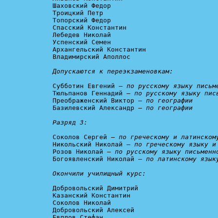
Шаховский Федор

Троицкий Петр

Топорский Федор

Спасский Константин

Лебедев Николай

Успенский Семен

Архангельский Константин

Владимирский Аполлос

Допускаются к переэкзаменовкам:
Субботин Евгений – 
по русскому языку письм
Тюльпанов Геннадий – 
по русскому языку пис
Преображенский Виктор – 
по географии
Базилевский Александр – 
по географии

Разряд 3:
Соколов Сергей – 
по греческому и латинском
Никольский Николай – 
по греческому языку и
Розов Николай – 
по русскому языку письменн
Богоявленский Николай – 
по латинскому языку
Окончили училищный курс:
Добровольский Димитрий

Казанский Константин

Соколов Николай

Добровольский Алексей

Евплов Стефан
