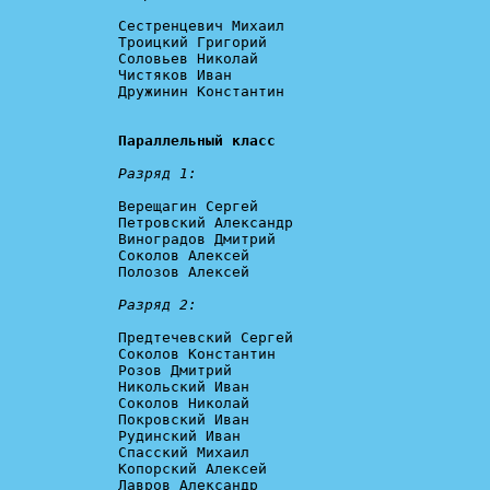
Сестренцевич Михаил

Троицкий Григорий

Соловьев Николай

Чистяков Иван

Дружинин Константин

Параллельный класс
Разряд 1:
Верещагин Сергей

Петровский Александр

Виноградов Дмитрий

Соколов Алексей

Полозов Алексей

Разряд 2:
Предтечевский Сергей

Соколов Константин

Розов Дмитрий

Никольский Иван

Соколов Николай

Покровский Иван

Рудинский Иван

Спасский Михаил

Копорский Алексей

Лавров Александр
