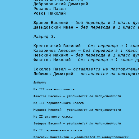
Добровольский Димитрий

Розанов Павел

Розов Николай

Жданов Василий – 
без перевода в 1 класс ду
Давыдовский Иван – 
без перевода в 1 класс д
Разряд 3:
Крестовский Василий – 
без перевода в 1 кла
Казаринов Алексей – 
без перевода в 1 класс
Невский Михаил – 
без перевода в 1 класс ду
Фавстов Николай – 
без перевода в 1 класс д
Соколов Павел – 
оставляется на повторитель
Любимов Димитрий – 
оставляется на повторит
Выбыли:
Из III штатного класса

Фавстов Василий – 
увольняется по малоуспешности
Из III параллельного класса

Муранов Николай – 
увольняется по малоуспешности
Из II штатного класса

Зефиров Василий – 
увольняется по малоуспешности
Из II параллельного класса

Красотин Константин – 
увольняется по малоуспешности