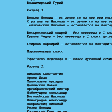
Владимирский Гурий

Разряд 3:
Волков Леонид – 
оставляется на повторитель
Стратилвтов Николай – 
оставляется на повто
Теляковский Николай – 
оставляется на повто
Воскресенский Андрей - 
без перевода в 1 кл
Крылов Федор – 
без перевода в 1 класс духо
Смирнов Порфирий – 
оставляется на повторит
Параллельный класс

Удостоены перевода в 1 класс духовной семин
Разряд 2:
Ливанов Константин

Орлов Иван

Милославов Аркадий

Долинский Павел

Преображенский Виктор

Любомудров Александр

Боголюбский Николай

Виноградов Александр

Покровскиц Николай

Розов Леонид

Казанский Константин
