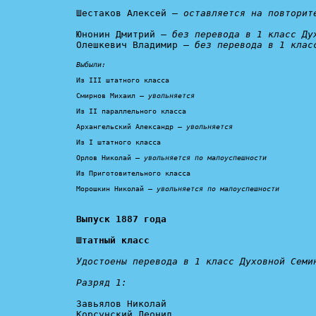
Шестаков Алексей — 
оставляется на повторит
Юнонин Дмитрий — 
без перевода в 1 класс Ду
Олешкевич Владимир — 
без перевода в 1 клас
Выбыли:
Из III штатного класса

Смирнов Михаил — 
увольняется
Из II параллельного класса

Архангельский Александр — 
увольняется
Из I штатного класса

Орлов Николай — 
увольняется по малоуспешности
Из Приготовительного класса

Морошкин Николай — 
увольняется по малоуспешности
Выпуск 1887 года

Штатный класс
Удостоены перевода в 1 класс Духовной Семин
Разряд 1:
Завьялов Николай

Корсунский Леонид
