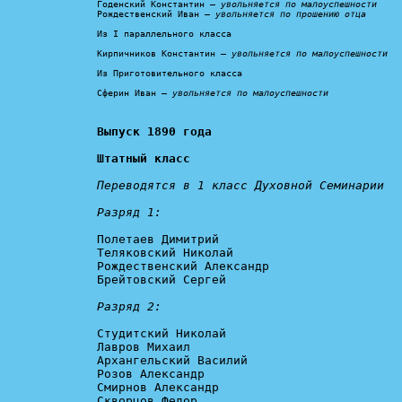
Годенский Константин – 
увольняется по малоуспешности
Рождественский Иван – 
увольняется по прошению отца
Из I параллельного класса

Кирпичников Константин – 
увольняется по малоуспешности
Из Приготовительного класса

Сферин Иван – 
увольняется по малоуспешности
Выпуск 1890 года

Штатный класс
Переводятся в 1 класс Духовной Семинарии

Разряд 1:
Полетаев Димитрий

Теляковский Николай

Рождественский Александр

Брейтовский Сергей

Разряд 2:
Студитский Николай

Лавров Михаил

Архангельский Василий

Розов Александр

Смирнов Александр

Скворцов Федор
