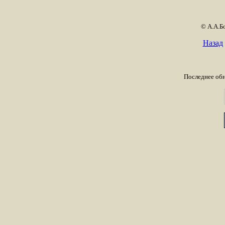
© А.А.Б
Назад
Последнее обн