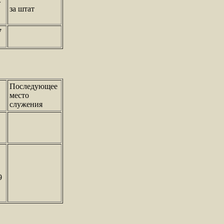
за штат
7
Последующее
место
служения
9