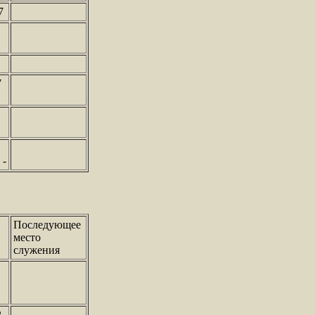
7
7
 -
Последующее
место
служения
2