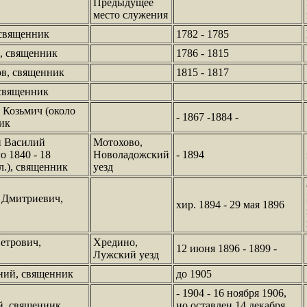
Предыдущее
место служения
 священник
1782 - 1785
, священник
1786 - 1815
в, священник
1815 - 1817
священник
 Козьмич (около
- 1867 -1884 -
ник
й Василий
Мотохово,
о 1840 - 18
Новоладожский
- 1894
 л.), священник
уезд
 Дмитриевич,
хир. 1894 - 29 мая 1896
етрович,
Хредино,
12 июня 1896 - 1899 -
Лужский уезд
ний, священник
до 1905
- 1904 - 16 ноября 1906,
й, священник
но оставлен 14 декабря