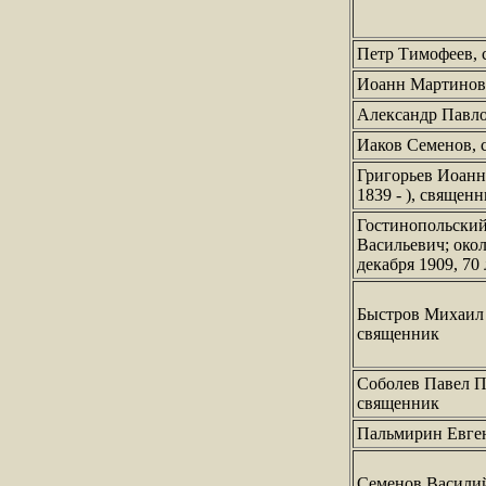
Петр Тимофеев,
Иоанн Мартинов
Александр Павло
Иаков Семенов, 
Григорьев Иоанн
1839 - ), священ
Гостинопольски
Васильевич; окол
декабря 1909, 70
Быстров Михаил
священник
Соболев Павел П
священник
Пальмирин Евге
Семенов Васили