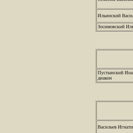
Ильинский Васи
Зосимовский Иль
Пустынский Иоан
диакон
Васильев Игнати