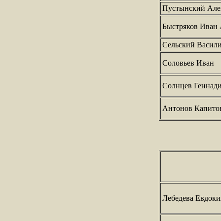
Пустынский Але
Быстряков Иван
Сельский Васил
Соловьев Иван
Солнцев Геннад
Антонов Капито
Лебедева Евдоки