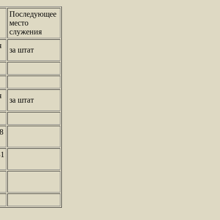
Последующее
место
служения
я
за штат
я
за штат
18
31