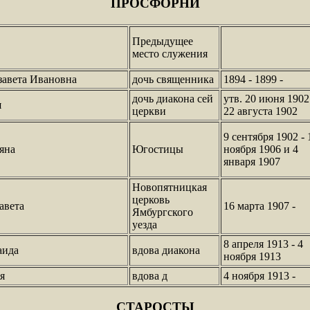
ПРОСФОРНИ
Предыдущее
место служения
завета Ивановна
дочь священника
1894 - 1899 -
дочь диакона сей
утв. 20 июня 1902
я
церкви
22 августа 1902
9 сентября 1902 - 
яна
Югостицы
ноября 1906 и 4
января 1907
Новопятницкая
церковь
авета
16 марта 1907 -
Ямбургского
уезда
8 апреля 1913 - 4
аида
вдова диакона
ноября 1913
я
вдова д
4 ноября 1913 -
СТАРОСТЫ