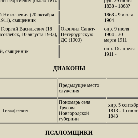
нн Георгиевич (около 1810
рук. 29 июня
1838 - 1868?
 Николаевич (20 октября
1868 - 9 июля
 1911), священник
1904
Георгий Васильевич (18
Окончил Санкт-
опр. 9 июля
соглебск, 10 августа 1933),
Петербургскую
1904 - 30
ДС (1903)
марта 1911
опр. 16 апреля
й, священник
1911 -
ДИАКОНЫ
Предыдущее место
служения
Пономарь села
хир. 5 сентяб
Трясова
в Тимофеевич
1813 - 15 июн
Новгородской
1843
губернии
ПСАЛОМЩИКИ