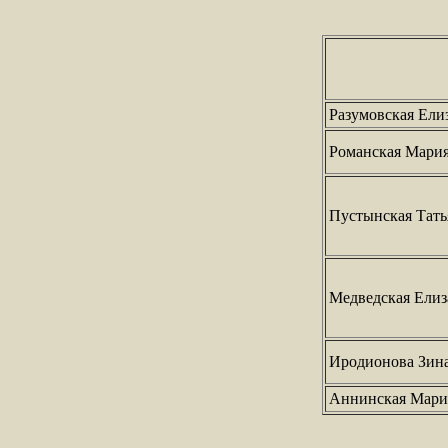
Разумовская Ели
Романская Мари
Пустынская Тать
Медведская Елиз
Иродионова Зин
Аннинская Мари