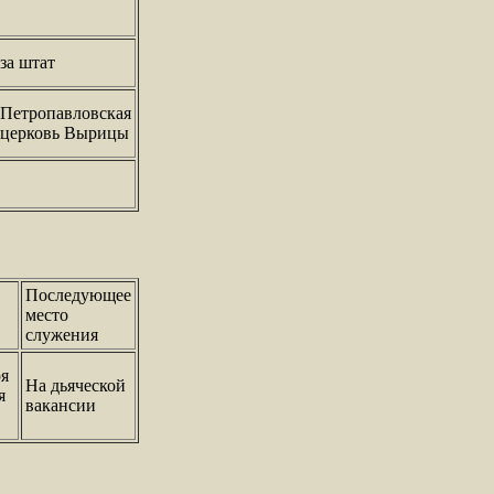
за штат
Петропавловская
церковь Вырицы
Последующее
место
служения
ря
На дьяческой
я
вакансии