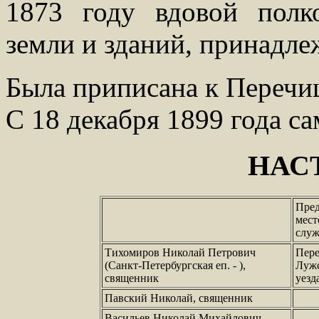
1873 году вдовой полк
земли и зданий, принадле
Была приписана к Перечиц
С 18 декабря 1899 года с
НАС
Пре
мест
служ
Тихомиров Николай Петрович
Пер
(Санкт-Петербургская еп. - ),
Луж
священник
уезд
Павский Николай, священник
Васильев Николай Михайлович,