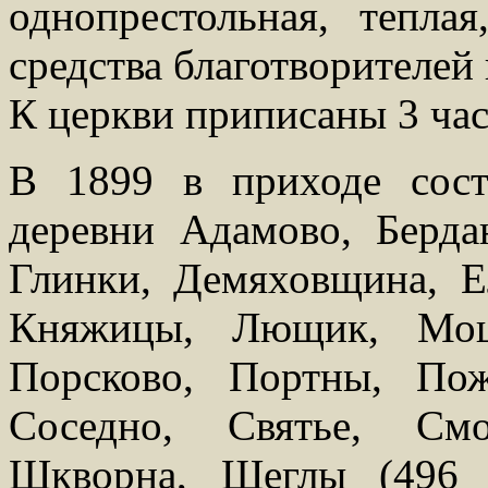
однопрестольная, тепла
средства благотворителей
К церкви приписаны 3 час
В 1899 в приходе сос
деревни Адамово, Берда
Глинки, Демяховщина, Е
Княжицы, Лющик, Мошн
Порсково, Портны, Пож
Соседно, Святье, См
Шкворна, Щеглы (496 