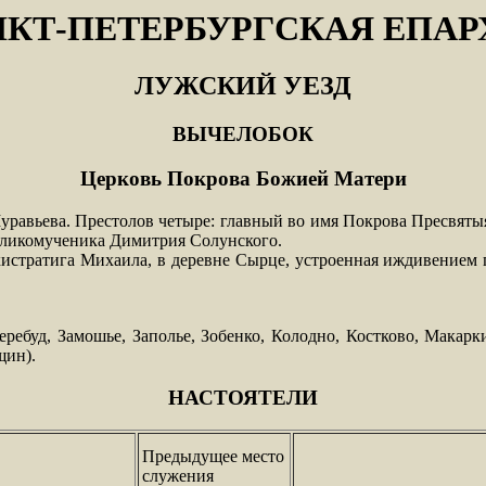
НКТ-ПЕТЕРБУРГСКАЯ ЕПАР
ЛУЖСКИЙ УЕЗД
ВЫЧЕЛОБОК
Церковь Покрова Божией Матери
уравьева. Престолов четыре: главный во имя Покрова Пресвятыя
Великомученика Димитрия Солунского.
хистратига Михаила, в деревне Сырце, устроенная иждивением 
Жеребуд, Замошье, Заполье, Зобенко, Колодно, Костково, Мака
щин).
НАСТОЯТЕЛИ
Предыдущее место
служения