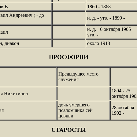
ов В
1860 - 1868
ил Андреевич ( - до
и. д. - утв. - 1899 -
и. д. - 6 октября 1905
хаил
утв. -
, диакон
около 1913
ПРОСФОРНИ
Предыдущее место
служения
1894 - 25
ия Никитична
октября 190
дочь умершего
28 октября
ия
псаломщика сей
1902 -
церкви
СТАРОСТЫ