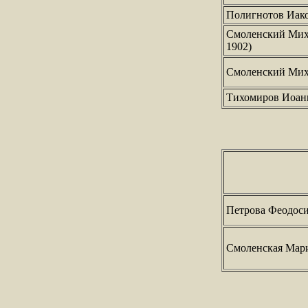
Полигнотов Иак
Смоленский Миха
1902)
Смоленский Ми
Тихомиров Иоанн
Петрова Феодос
Смоленская Мар