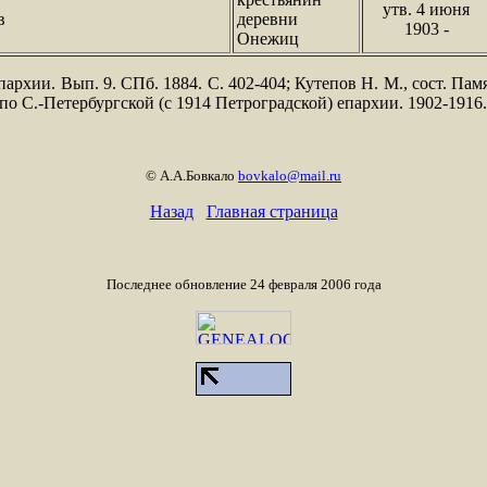
утв. 4 июня
в
деревни
1903 -
Онежиц
архии. Вып. 9. СПб. 1884. С. 402-404; Кутепов Н. М., сост. Пам
по С.-Петербургской (с 1914 Петроградской) епархии. 1902-1916.
© А.А.Бовкало
bovkalo@mail.ru
Назад
Главная страница
Последнее обновление 24 февраля 2006 года