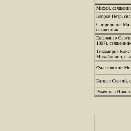
Михей, священн
Бобров Петр, св
Спиридонов Мат
священник
Евфимиев Сергий 
1897), священни
Тихомиров Конс
Михайлович, св
Фальковский Ми
Батшев Сергий, 
Румянцев Никол