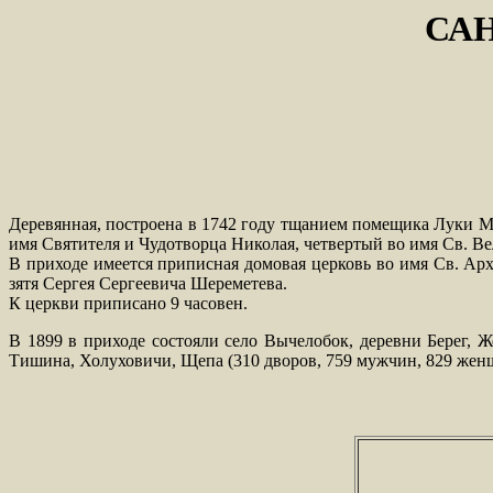
СА
Деревянная, построена в 1742 году тщанием помещика Луки М
имя Святителя и Чудотворца Николая, четвертый во имя Св. 
В приходе имеется приписная домовая церковь во имя Св. Ар
зятя Сергея Сергеевича Шереметева.
К церкви приписано 9 часовен.
В 1899 в приходе состояли село Вычелобок, деревни Берег, 
Тишина, Холуховичи, Щепа (310 дворов, 759 мужчин, 829 жен