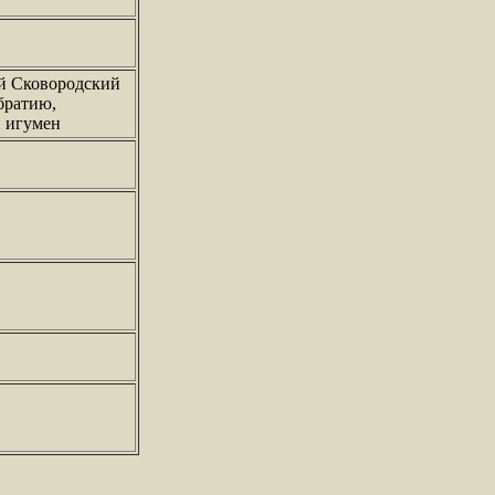
й Сковородский
братию,
и игумен