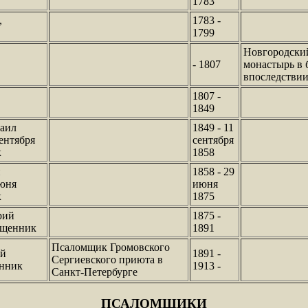
1783
,
1783 -
1799
Новгородски
- 1807
монастырь в 
впоследстви
,
1807 -
1849
аил
1849 - 11
сентября
сентября
к
1858
й
1858 - 29
июня
июня
к
1875
рий
1875 -
ященник
1891
Псаломщик Громовского
ий
1891 -
Сергиевского приюта в
енник
1913 -
Санкт-Петербурге
ПСАЛОМЩИКИ