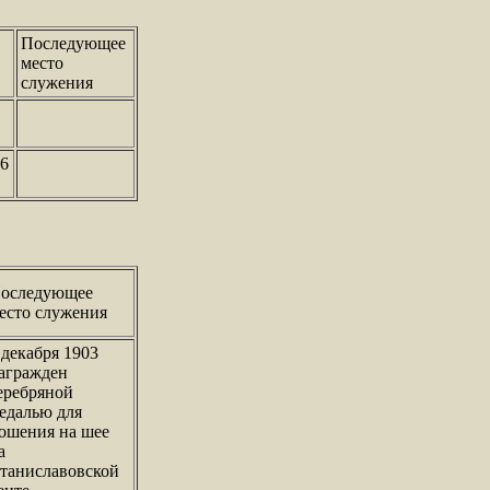
Последующее
место
служения
16
оследующее
есто служения
 декабря 1903
агражден
еребряной
едалью для
ошения на шее
а
таниславовской