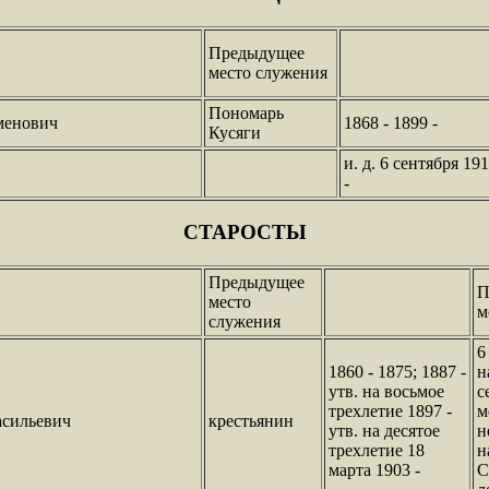
Предыдущее
место служения
Пономарь
менович
1868 - 1899 -
Кусяги
и. д. 6 сентября 19
-
СТАРОСТЫ
Предыдущее
П
место
м
служения
6
1860 - 1875; 1887 -
н
утв. на восьмое
с
трехлетие 1897 -
м
асильевич
крестьянин
утв. на десятое
н
трехлетие 18
н
марта 1903 -
С