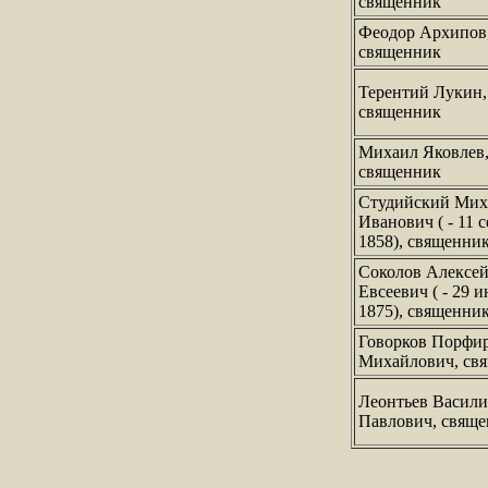
священник
Феодор Архипов
священник
Терентий Лукин,
священник
Михаил Яковлев
священник
Студийский Мих
Иванович ( - 11 
1858), священни
Соколов Алексе
Евсеевич ( - 29 
1875), священни
Говорков Порфи
Михайлович, св
Леонтьев Васил
Павлович, свящ