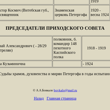
1919
тор Космич (Витебская губ.,
Знаменская
1920 -
, священник
церковь Петергофа
весна 1924
ПРЕДСЕДАТЕЛИ ПРИХОДСКОГО СОВЕТА
полковник, б.
командир 148
ай Александрович ( - 28/29
пехотного
1918 - 1919
стрелян)
Каспийского
полка
а Кузьминична
- 1924
удьбы храмов, духовенства и мирян Петергофа в годы испытаний
© А.А.Бовкало
bovkalo@mail.ru
Назад
Главная страница