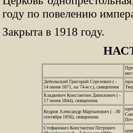
Церковь однопрестольная
году по повелению импера
Закрыта в 1918 году.
НАС
Пре
мес
Дебольский Григорий Сергеевич ( -
про
14 июня 1871, на 74-м г.), священник
Тве
Кладкевич Константин Данилович ( -
17 июня 1844), священник
пре
Кедров Александр Мартынович ( - 30
Сан
сентября 1856), священник
Пет
Стефанович Константин Петрович
цер