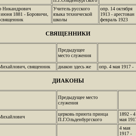
П.Г.Ольденбургского
р Никандрович
Учитель русского
опр. 14 октября
 июня 1881 - Боровичи,
языка технической
1913 - арестован
, священник
школы
февраль 1923
СВЯЩЕННИКИ
Предыдущее
место служения
Михайлович, священник
диакон здесь же
опр. 4 мая 1917 -
ДИАКОНЫ
Предыдущее место
служения
церковь приюта принца
1892 - 4
Михайлович
П.Г.Ольденбургского
мая 191
4 мая
1917 -