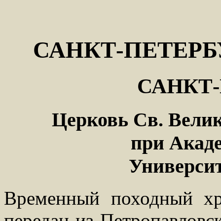
САНКТ-ПЕТЕРБ
САНКТ-
Церковь Св. Вели
при Акад
Университ
Временный походный х
передан из Петропавловск