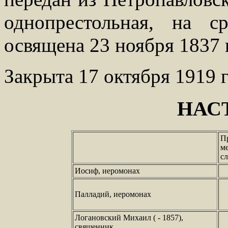
однопрестольная, на с
освящена 23 ноября 1837 
Закрыта 17 октября 1919 г
НАС
П
м
с
Иосиф, иеромонах
Палладий, иеромонах
Логановский Михаил ( - 1857),
священник