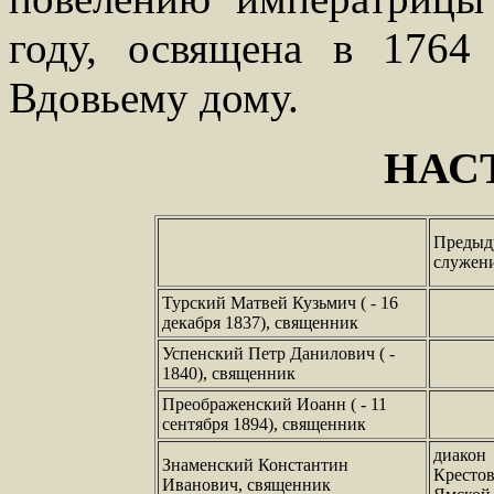
году, освящена в 1764
Вдовьему дому.
НАС
Предыд
служен
Турский Матвей Кузьмич ( - 16
декабря 1837), священник
Успенский Петр Данилович ( -
1840), священник
Преображенский Иоанн ( - 11
сентября 1894), священник
диакон
Знаменский Константин
Кресто
Иванович, священник