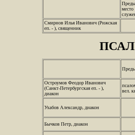
Преды
место
служе
Смирнов Илья Иванович (Рижская
еп. - ), священник
ПСА
Преды
Остроумов Феодор Иванович
псало
(Санкт-Петербургская еп. - ),
вел. 
диакон
Ухабов Александр, диакон
Бычков Петр, диакон