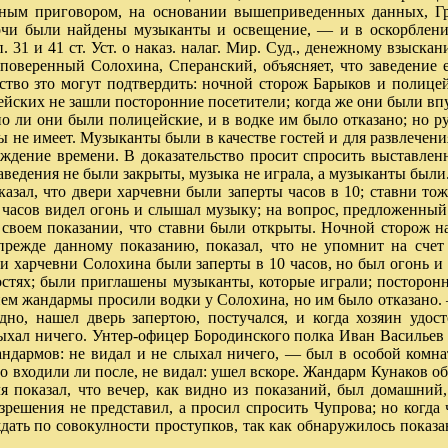
аочным приговором, на основании вышеприведенных данных, 
в ночи были найдены музыканты и освещение, — и в оскорблен
. 31 и 41 ст. Уст. о наказ. налаг. Мир. Суд., денежному взыск
 поверенный Солохина, Сперанский, объясняет, что заведение е
ьство зто могут подтвердить: ночной сторож Барыков и полице
цейских не зашли посторонние посетители; когда же они были в
о ли они были полицейские, и в водке им было отказано; но р
ры не имеет. Музыканты были в качестве гостей и для развлечени
ождение времени. В доказательство просит спросить выставлен
 заведения не были закрыты, музыка не играла, а музыканты был
азал, что двери харчевни были заперты часов в 10; ставни тож
 часов видел огонь и слышал музыку; на вопрос, предложенный 
воем показании, что ставни 6ыли открыты. Ночной сторож на э
режде данному показанию, показал, что не упомнит на счет 
и харчевни Солохина были заперты в 10 часов, но был огонь и
гостях; были приглашены музыканты, которые играли; посторон
 нем жандармы просили водки у Солохина, но им 6ыло отказано
но, нашел дверь запертою, постучался, и когда хозяин удос
ыхал ничего. Унтер-офицер Бородинского полка Иван Васильев 
андармов: не видал и не слыхал ничего, — был в особой комна
о входили ли после, не видал: ушел вскоре. Жандарм Кунаков объ
 показал, что вечер, как видно из показаний, был домашний,
решения не представил, а просил спросить Чупрова; но когда
ждать по совокулности проступков, так как обнаружилось пока