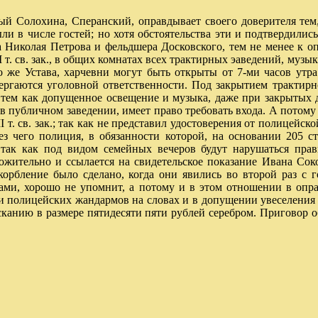
ный Солохина, Сперанский, оправдывает своего доверителя тем
ли в числе гостей; но хотя обстоятельства эти и подтвердили
 Николая Петрова и фельдшера Досковского, тем не менее к опр
. XII т. св. зак., в общих комнатах всех трактирных эаведений, му
о же Устава, харчевни могут быть открыты от 7-ми часов утра 
вергаются уголовной ответственности. Под закрытием трактирн
 тем как допущенное освещение и музыка, даже при закрытых д
публичном заведении, имеет право требовать входа. А потому 
 XII т. св. зак.; так как не представил удостоверения от полице
без чего полиция, в обязанности которой, на основании 205 с
; так как под видом семейных вечеров будут нарушаться прав
ительно и ссылается на свидетельское показание Ивана Сокол
корбление было сделано, когда они явились во второй раз с 
ами, хорошо не упомнит, а потому и в этом отношении в оп
полицейских жандармов на словах и в допущении увеселения п
зысканию в размере пятидесяти пяти рублей серебром. Приговор о