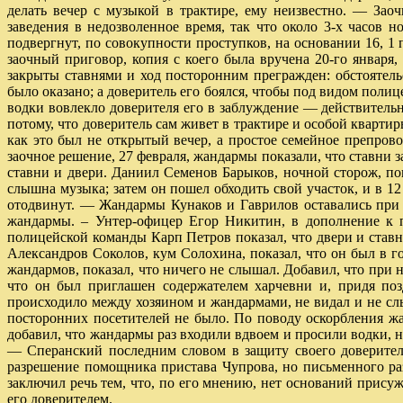
делать вечер с музыкой в трактире, ему неизвестно. — З
заведения в недозволенное время, так что около 3-х часо
подвергнут, по совокупности проступков, на основании 16, 1 п
заочный приговор, копия с коего была вручена 20-го января,
закрыты ставнями и ход посторонним прегражден: обстоятел
было оказано; а доверитель его боялся, чтобы под видом поли
водки вовлекло доверителя его в заблуждение — действительн
потому, что доверитель сам живет в трактире и особой кварти
как это был не открытый вечер, а простое семейное препров
заочное решение, 27 февраля, жандармы показали, что ставни
ставни и двери. Даниил Семенов Барыков, ночной сторож, пок
слышна музыка; затем он пошел обходить свой участок, и в 12
отодвинут. — Жандармы Кунаков и Гаврилов оставались при с
жандармы. – Унтер-офицер Егор Никитин, в дополнение к п
полицейской команды Карп Петров показал, что двери и ставн
Александров Соколов, кум Солохина, показал, что он был в 
жандармов, показал, что ничего не слышал. Добавил, что при
что он был приглашен содержателем харчевни и, придя позд
происходило между хозяином и жандармами, не видал и не сл
посторонних посетителей не было. По поводу оскорбления ж
добавил, что жандармы раз входили вдвоем и просили водки, н
— Сперанский последним словом в защиту своего доверителя
разрешение помощника пристава Чупрова, но письменного раз
заключил речь тем, что, по его мнению, нет оснований прису
его доверителем.