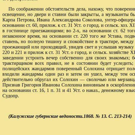
По соображении обстоятельств дела, нахожу, что поверен
освещение, но двери и ставни были закрьггы, а музыканты бы
Карпа Петрова, Ивана Александрова Соколова, унтер-офицера
основании ст. 60, прилож. к ст. 31 Уст. о город. и сельск. хоз
в гостинице приезжающими; во 2-х, на основании ст. 62 тог
незаконное время, на основании ст. 220 того же Устава, под
ставень, но полную тишину и спокойствие в трактире, между
проежающий или проходящий, увидев свет и услышав музыку в 
220 и 221 и прилож к ст. 31 Уст. о город. и сельск. хозяйстве
заведении устроить вечер собственно для своих знакомых; 
трактирщиком всех правил, не в состоянии будет уследить
полицейских жандармов поверенный Солохина отрицает полож
входили жандармы один раз и затем он ушел, между тем ос
действительно обругал их Солохин — сволочью или мерзавц
Признав Григория Иванова Солохина виновным в оскорблении 
на основании ст. 16, 1 п. 31 и 41 Уст. о наказ., денежному в
Судопр.
(Калужские губернские ведомости.1868. № 13. С. 213-214)