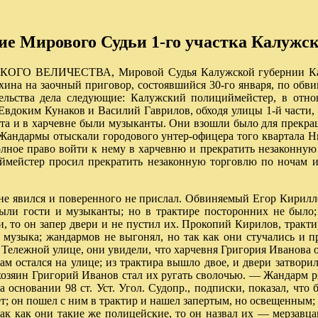
е Мирового Судьи 1-го участка Калужск
СКОГО ВЕЛИЧЕСТВА, Мировой Судья Калужской губернии Калу
охина на заочный приговор, состоявшийся 30-го января, по об
ельства дела следующие: Калужский полициймейстер, в отно
вдоким Кунаков и Василий Гаврилов, обходя улицы 1-й части, у
ыта и в харчевне были музыканты. Они взошли было для прекра
 Жандармы отыскали городового унтер-офицера того квартала Н
олное право войти к нему в харчевню и прекратить незаконную
иймейстер просил прекратить незаконную торговлю по ночам 
е явился и поверенного не прислал. Обвиняемый Егор Кирилло
ыли гости и музыканты; но в трактире посторонних не было;
и, то он запер двери и не пустил их. Прокопий Кирилов, тракти
а музыка; жандармов не выгонял, но так как они стучались и
 Тележной улице, они увидели, что харчевня Григория Иванова о
сам остался на улице; из трактира вышло двое, и двери затвори
 хозяин Григорий Иванов стал их ругать сволочью. — Жандарм 
сновании 98 ст. Уст. Угол. Судопр., подписки, показал, что б
ет; он пошел с ним в трактир и нашел запертым, но освещенным; 
в, так как они такие же полицейские, то он назвал их — мерза