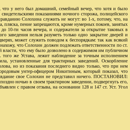
, что у него был домашний, семейный вечер, что хотя и было
сь свидетельскими показаниями ночного сторожа, полицейского
авданию Солохина служить не могут: во 1-х, потому, что, на
зыка, пляска, пение запрещаются, кроме нумерных покоев, занятых
до 10-ти часов вечера, и содержатели за открытие таковых в
ого заведения нельзя разуметь только одно закрытие дверей и
верях, может служить поводом к беспорядкам: так как всякий
нахожу, что Солохин должен подлежать ответственности по ст.
йской власти, что ему было дозволено в содержимом им публичном
т. того же Устава, лежит наблюдение за точным исполнением
ила, установленные для трактирных заведений. Оскорбление
ова, но из показания последнего видно только, что при нем
городовым унтер-офицером Никитиным, который показал, что
равдание свое Солохин не представил ничего. ПОСТАНОВИЛ:
оздно ночью в своем трактирном заведении, подвергнугь его,
бъявлен с правом отзыва, на основании 128 и 147 ст. Уст. Угол