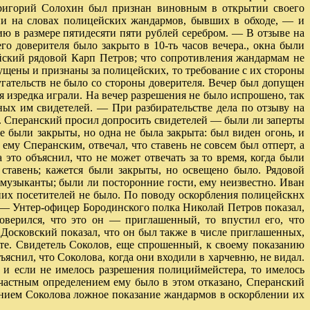
Григорий Солохин был признан виновным в открытии своего
ии на словах полицейских жандармов, бывших в обходе, — и
анию в размере пятидесяти пяти рублей серебром. — В отзыве на
го доверителя было закрыто в 10-ть часов вечера., окна были
йский рядовой Карп Петров; что сопротивления жандармам не
пущены и признаны за полицейских, то требование с их стороны
угательств не было со стороны доверителя. Вечер был допущен
я изредка играли. На вечер разрешения не было испрошено, так
ных им свидетелей. — При разбирательстве дела по отзыву на
и. Сперанский просил допросить свидетелей — были ли заперты
е были закрыты, но одна не была закрыта: был виден огонь, и
ему Сперанским, отвечал, что ставень не совсем был отперт, а
то объяснил, что не может отвечать за то время, когда были
ставень; кажется были закрыты, но освещено было. Рядовой
 музыканты; были ли посторонние гости, ему неизвестно. Иван
них посетителей не было. По поводу оскорбления полицейскнх
. — Унтер-офицер Бородинского полка Николай Петров показал,
товерился, что это он — приглашенный, то впустил его, что
Досковский показал, что он был также в числе приглашенных,
те. Свидетель Соколов, еще спрошенный, к своему показанию
яснил, что Соколова, когда они входили в харчевню, не видал.
 и если не имелось разрешения полициймейстера, то имелось
 частным определением ему было в этом отказано, Сперанский
занием Соколова ложное показание жандармов в оскорблении их