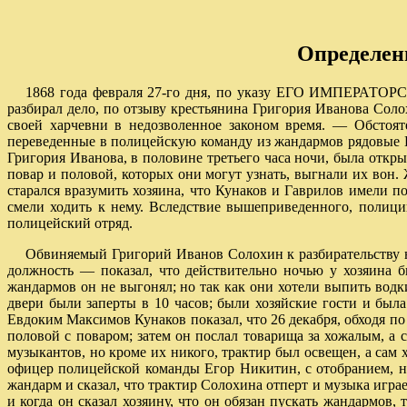
Определени
1868 года февраля 27-го дня, по указу ЕГО ИМПЕРАТОР
разбирал дело, по отзыву крестьянина Григория Иванова Сол
своей харчевни в недозволенное законом время. — Обстоят
переведенные в полицейскую команду из жандармов рядовые Е
Григория Иванова, в половине третьего часа ночи, была откр
повар и половой, которых они могут узнать, выгнали их вон.
старался вразумить хозяина, что Кунаков и Гаврилов имели п
смели ходить к нему. Вследствие вышеприведенного, полиц
полицейский отряд.
Обвиняемый Григорий Иванов Солохин к разбирательству н
должность — показал, что действительно ночью у хозяина б
жандармов он не выгонял; но так как они хотели выпить водк
двери были заперты в 10 часов; были хозяйские гости и был
Евдоким Максимов Кунаков показал, что 26 декабря, обходя по
половой с поваром; затем он послал товарища за хожалым, а 
музыкантов, но кроме их никого, трактир был освещен, а сам
офицер полицейской команды Егор Никитин, с отобранием, на о
жандарм и сказал, что трактир Солохина отперт и музыка игра
и когда он сказал хозяину, что он обязан пускать жандармо