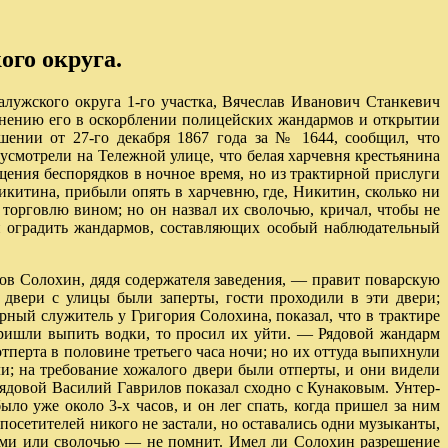
ого округа.
жского округа 1-го участка, Вячеслав Иванович Станкевич
винению его в оскорблении полицейских жандармов и открытии
шении от 27-го декабря 1867 года за № 1644, сообщил, что
смотрели на Тележной улице, что белая харчевня крестьянина
щения беспорядков в ночное время, но из трактирной прислуги
икитина, прибыли опять в харчевню, где, Никитин, сколько ни
 торговлю вином; но он назвал их сволочью, кричал, чтобы не
и оградить жандармов, составляющих особый наблюдательный
в Солохин, дядя содержателя заведения, — правит поварскую
 двери с улицы были заперты, гости проходили в эти двери;
рный служитель у Григория Солохина, показал, что в трактире
 пришли выпить водки, то просил их уйти. — Рядовой жандарм
тперта в половине третьего часа ночи; но их оттуда выпихнули
ли; на требование хожалого двери были отперты, и они видели
рядовой Василий Гаврилов показал сходно с Кунаковым. Унтер-
ыло уже около 3-х часов, и он лег спать, когда пришел за ним
посетителей никого не застали, но оставались одни музыканты,
вцами или сволочью — не помнит. Имел ли Солохин разрешение