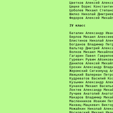
Цветков Алексей Алексе
Цешке Борис Константин
Цоболев Михаил Степано
Шилко Николай Дмитриев
Федоров Алексей Михайл
IV класс
Баталин Александр Иван
Берлов Михаил Алексеев
Блистинов Николай Алек
Богданов Владимир Петр
Вальтер Дмитрий Алекса
Волков Михаил Михайлов
Гагарин Павел Гаврилов
Гуревич Рувим Айзикови
Данилов Алексей Михайл
Ерохин Александр Влади
Жеромский Сигизмунд Ал
Ивицкий Валериан Петро
Кудреватов Василий Коз
Кузьмин Александр Алек
Кунаков Михаил Василье
Локтев Александр Михай
Лучшев Анатолий Анатол
Макаров Владимир Михай
Масленников Иоаким Пет
Махвиц-Мацкевич Виктор
Можайкин Николай Алекс
Московский Михаил Иван