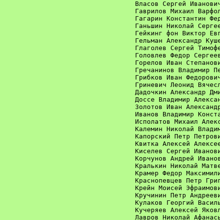
Власов Сергей Иванович
Гаврилов Михаил Варфол
Гагарин Константин Фед
Ганьшин Николай Сергее
Гейкинг фон Виктор Евг
Гельман Александр Куше
Глаголев Сергей Тимофе
Головлев Федор Сергеев
Горелов Иван Степанови
Гречанинов Владимир Пе
Грибков Иван Федорович
Гриневич Леонид Вячесл
Дадочкин Александр Дми
Доссе Владимир Алексан
Золотов Иван Александр
Иванов Владимир Конста
Исполатов Михаил Алекс
Калемин Николай Владим
Капорский Петр Петрови
Квитка Алексей Алексее
Киселев Сергей Иванови
Корчунов Андрей Иванов
Кралькин Николай Матве
Крамер Федор Максимили
Краснопевцев Петр Григ
Крейн Моисей Эфраимови
Кручинин Петр Андрееви
Кулаков Георгий Василь
Кучеряев Алексей Яковл
Лавров Николай Афанась