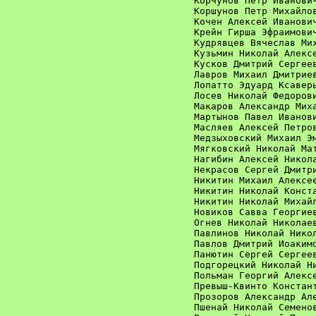
Корчунов Петр Иванович
Коршунов Петр Михайлов
Кочен Алексей Иванович
Крейн Гирша Эфраимович
Кудрявцев Вячеслав Мих
Кузьмин Николай Алексе
Кусков Дмитрий Сергеев
Лавров Михаил Дмитриев
Лопатто Эдуард Ксаверь
Лосев Николай Федорови
Макаров Александр Миха
Мартынов Павел Иванови
Масляев Алексей Петров
Медзыховский Михаил Эм
Мягковский Николай Мат
Нагибин Алексей Никола
Некрасов Сергей Дмитри
Никитин Михаил Алексее
Никитин Николай Конста
Никитин Николай Михайл
Новиков Савва Георгиев
Огнев Николай Николаев
Павлинов Николай Никол
Павлов Дмитрий Иоакимо
Панютин Сергей Сергеев
Подгорецкий Николай Ни
Польман Георгий Алексе
Превыш-Квинто Констант
Прозоров Александр Але
Пшенай Николай Семенов