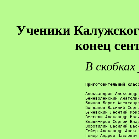
Ученики Калужског
конец сен
В скобках
Приготовительный клас
Александров Александр 
Беневоленский Анатолий
Блинов Борис Александр
Богданов Василий Серге
Бычевский Леонтий Моис
Вессели Александр Иоси
Владимиров Сергей Влад
Воротилин Василий Васи
Гейер Александр Алекса
Гейер Андрей Павлович 