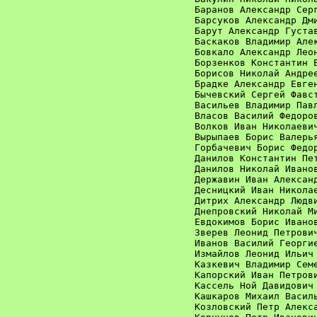
Баранов Александр Серг
Барсуков Александр Дми
Барут Александр Густав
Баскаков Владимир Алек
Бовкало Александр Леон
Борзенков Константин Е
Борисов Николай Андрее
Брадке Александр Евген
Бычевский Сергей Фавст
Васильев Владимир Павл
Власов Василий Федоров
Волков Иван Николаевич
Вырыпаев Борис Валерья
Горбачевич Борис Федор
Данилов Константин Пет
Данилов Николай Иванов
Державин Иван Александ
Десницкий Иван Николае
Дитрих Александр Людви
Днепровский Николай Ми
Евдокимов Борис Иванов
Зверев Леонид Петрович
Иванов Василий Георгие
Измайлов Леонид Ильич 
Казкевич Владимир Семе
Капорский Иван Петрови
Кассель Ной Давидович 
Кашкаров Михаил Василь
Козловский Петр Алекса