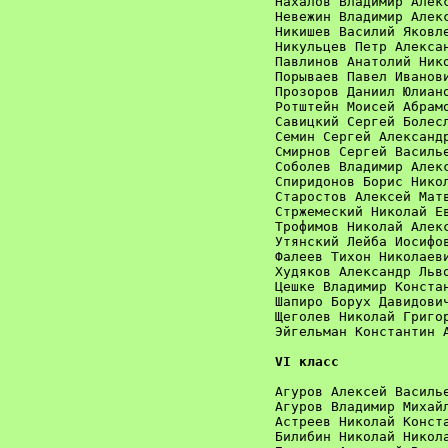
Нахалов Владимир Алекс
Невежин Владимир Алекс
Никишев Василий Яковле
Никульцев Петр Алексан
Павлинов Анатолий Нико
Порываев Павел Иванови
Прозоров Даниил Юлиано
Ротштейн Моисей Абрамо
Савицкий Сергей Болесл
Семин Сергей Александр
Смирнов Сергей Василье
Соболев Владимир Алекс
Спиридонов Борис Никол
Старостов Алексей Матв
Стржемеский Николай Ев
Трофимов Николай Алекс
Утянский Лейба Иосифов
Фалеев Тихон Николаеви
Худяков Александр Льво
Цешке Владимир Констан
Шапиро Борух Давидович
Щеголев Николай Григор
Эйгельман Константин А
VI класс
Агуров Алексей Василье
Агуров Владимир Михайл
Астреев Николай Конста
Билибин Николай Никола