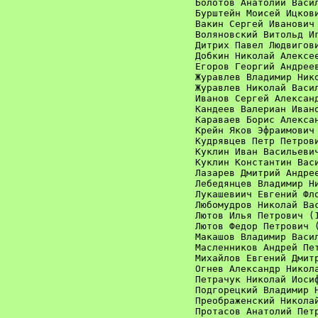
Болотов Анатолий Васил
Бурштейн Моисей Ицкови
Вакин Сергей Иванович 
Воляновский Витольд Иг
Дитрих Павел Людвигови
Добкин Николай Алексее
Егоров Георгий Андреев
Журавлев Владимир Нико
Журавлев Николай Васил
Иванов Сергей Александ
Кандеев Валериан Ивано
Караваев Борис Алексан
Крейн Яков Эфраимович 
Кудрявцев Петр Петрови
Куклин Иван Васильевич
Куклин Константин Васи
Лазарев Дмитрий Андрее
Лебедянцев Владимир Ни
Лукашевиич Евгений Фло
Любомудров Николай Вас
Лютов Илья Петрович (1
Лютов Федор Петрович (
Макашов Владимир Васил
Масленников Андрей Пет
Михайлов Евгений Дмитр
Огнев Александр Никола
Петрачук Николай Иосиф
Подгорецкий Владимир Н
Преображенский Николай
Протасов Анатолий Петр