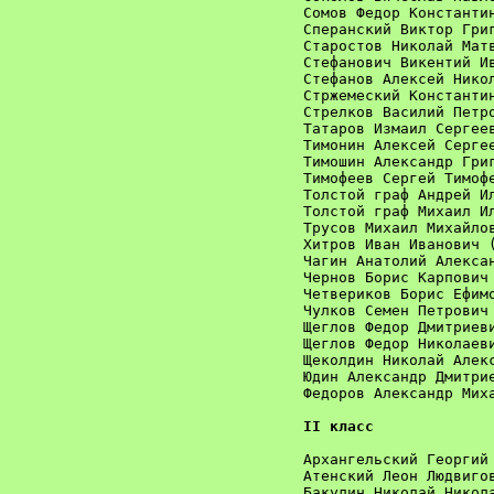
Сомов Федор Константин
Сперанский Виктор Григ
Старостов Николай Матв
Стефанович Викентий Ив
Стефанов Алексей Никол
Стржемеский Константин
Стрелков Василий Петро
Татаров Измаил Сергеев
Тимонин Алексей Сергее
Тимошин Александр Григ
Тимофеев Сергей Тимофе
Толстой граф Андрей Ил
Толстой граф Михаил Ил
Трусов Михаил Михайлов
Хитров Иван Иванович (
Чагин Анатолий Алексан
Чернов Борис Карпович 
Четвериков Борис Ефимо
Чулков Семен Петрович 
Щеглов Федор Дмитриеви
Щеглов Федор Николаеви
Щеколдин Николай Алекс
Юдин Александр Дмитрие
Федоров Александр Миха
II класс
Архангельский Георгий 
Атенский Леон Людвигов
Бакулин Николай Никола