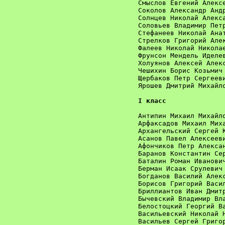
Смыслов Евгений Алексе
Соколов Александр Андр
Солнцев Николай Алекса
Соловьев Владимир Петр
Стефанеев Николай Анат
Стрелков Григорий Алек
Фалеев Николай Николае
Фрунсон Мендель Иделев
Холуянов Алексей Алекс
Чешихин Борис Козьмич 
Щербаков Петр Сергееви
Ярошев Дмитрий Михайло
I класс
Антипин Михаил Михайло
Арфаксадов Михаил Миха
Архангельский Сергей К
Асанов Павел Алексееви
Афончиков Петр Алексан
Баранов Константин Сер
Баталин Роман Иванович
Берман Исаак Срулевич 
Богданов Василий Алекс
Борисов Григорий Васил
Бриллиантов Иван Дмитр
Бычевский Владимир Вла
Белостоцкий Георгий Ва
Васильевский Николай Н
Васильев Сергей Григор