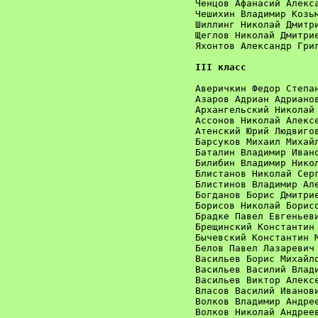
Ченцов Афанасий Алекса
Чешихин Владимир Козьм
Шиллинг Николай Дмитри
Щеглов Николай Дмитрие
Яхонтов Александр Григ
III класс
Аверичкин Федор Степан
Азаров Адриан Адрианов
Архангельский Николай 
Ассонов Николай Алексе
Атенский Юрий Людвигов
Барсуков Михаил Михайл
Баталин Владимир Ивано
Билибин Владимир Никол
Блистанов Николай Серг
Блистинов Владимир Але
Богданов Борис Дмитрие
Борисов Николай Борисо
Брадке Павел Евгеньеви
Брещинский Константин 
Бычевский Константин М
Белов Павел Лазаревич 
Васильев Борис Михайло
Васильев Василий Влади
Васильев Виктор Алексе
Власов Василий Иванови
Волков Владимир Андрее
Волков Николай Андреев