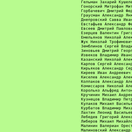
Гельман Захарий Кушеле
Гонорский Митрофан Мит
Горбачевич Дмитрий Фед
Граусман Александр Янк
Днепровский Савва Иван
Евстафьев Александр Фе
Евсеев Дмитрий Павлови
Езерцев Валентин Григо
Емельянов Николай Алек
Жук Николай Трофимович
Земблинов Сергей Влади
Зиновьев Дмитрий Георг
Извеков Владимир Ивано
Казанский Николай Алек
Карпов Сергей Александ
Кирьяков Александр Сер
Киреев Иван Андреевич 
Киселев Александр Алек
Колпаков Александр Але
Комиссаров Николай Але
Королько Альфред Антон
Кручинин Михаил Андрее
Кузнецов Владимир Петр
Кулаков Михаил Василье
Курбатов Владимир Миха
Лахтин Леонид Васильев
Лебедев Григорий Алекс
Либеров Михаил Михайло
Малинин Валериан Орест
Малиновский Александр 