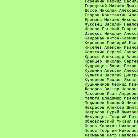
Горенкин Леонид Василь
Городской Михаил Дмитр
Доссе Николай Александ
Егоров Константин Алек
Еремеев Михаил Николае
Жуковец Василий Павлов
Иванов Евгений Георгие
Извеков Николай Алекса
Кандриан Антон-Казимир
Кирьянов Григорий Иван
Киселев Алексей Иванов
Коляскин Сергей Лаврен
Крамсс Александр Алекс
Крейцер Николай Сергее
Кудрявцев Борис Петров
Кузьмин Алексей Алексе
Кулыгин Василий Дмитри
Кучеряев Михаил Яковле
Кушинников Леонид Иван
Лазарев Виктор Назарье
Максимов Иван Андрееви
Малюта Владимир Иванов
Медынцев Николай Никол
Некрасов Алексей Дмитр
Некрасов Гурий Дмитрие
Никульцев Георгий Петр
Обновленский Михаил Па
Огнев Капитон Николаев
Попов Георгий Николаев
Рахманов Петр Павлович