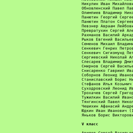
Никулин Иван Михайлови
Обновленский Павел Пав
Олимпиев Владимир Нико
Панютин Георгий Сергее
Панютин Платон Сергеев
Певзнер Авраам Лейбови
Превратухин Сергей Але
Рахманов Василий Аркад
Рыков Евгений Васильев
Семенов Михаил Владими
Сенкевич Генрих Петров
Сенкевич Сигизмунд Пет
Сергиевский Николай Ал
Слесарев Владимир Дмит
Смирнов Сергей Василье
Снисаренко Гавриил Ива
Соборнов Леонид Иванов
Станиславский Борис Ни
Стефанов Илья Козьмич 
Суходровский Леонид Ив
Трохачев Сергей Григор
Тужилкин Василий Ивано
Тянгинский Павел Никол
Чешихин Афанасий Андре
Юдкин Иван Иванович (1
Яньков Борис Викторови
V класс
Авилов Сергей Васильев