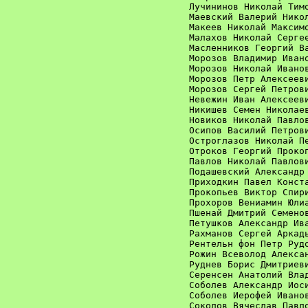
Лучининов Николай Тимо
Маевский Валерий Никол
Макеев Николай Максимо
Малахов Николай Сергее
Масленников Георгий Ва
Морозов Владимир Ивано
Морозов Николай Иванов
Морозов Петр Алексееви
Морозов Сергей Петрови
Невежин Иван Алексееви
Никишев Семен Николаев
Новиков Николай Павлов
Осипов Василий Петрови
Остроглазов Николай Пе
Отроков Георгий Прокоп
Павлов Николай Павлови
Подашевский Александр 
Приходкин Павел Конста
Прокопьев Виктор Спири
Прохоров Вениамин Юлиа
Пшенай Дмитрий Семенов
Петушков Александр Ива
Рахманов Сергей Аркадь
Рентельн фон Петр Рудо
Рожин Всеволод Алексан
Руднев Борис Дмитриеви
Серенсен Анатолий Влад
Соболев Александр Иоси
Соболев Иерофей Иванов
Соколов Вячеслав Павло