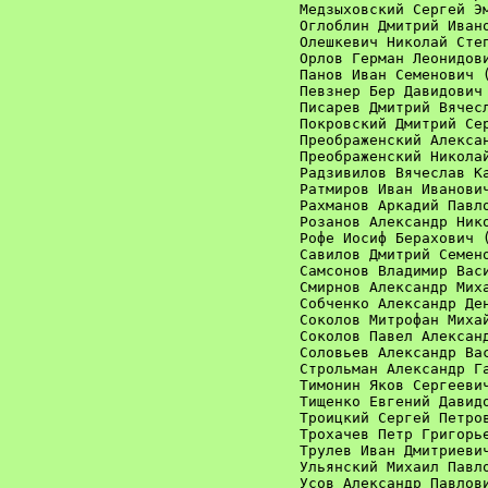
Медзыховский Сергей Эм
Оглоблин Дмитрий Ивано
Олешкевич Николай Степ
Орлов Герман Леонидови
Панов Иван Семенович (
Певзнер Бер Давидович 
Писарев Дмитрий Вячесл
Покровский Дмитрий Сер
Преображенский Алексан
Преображенский Николай
Радзивилов Вячеслав Ка
Ратмиров Иван Иванович
Рахманов Аркадий Павло
Розанов Александр Нико
Рофе Иосиф Берахович (
Савилов Дмитрий Семено
Самсонов Владимир Васи
Смирнов Александр Миха
Собченко Александр Ден
Соколов Митрофан Михай
Соколов Павел Александ
Соловьев Александр Вас
Строльман Александр Га
Тимонин Яков Сергеевич
Тищенко Евгений Давидо
Троицкий Сергей Петров
Трохачев Петр Григорье
Трулев Иван Дмитриевич
Ульянский Михаил Павло
Усов Александр Павлови