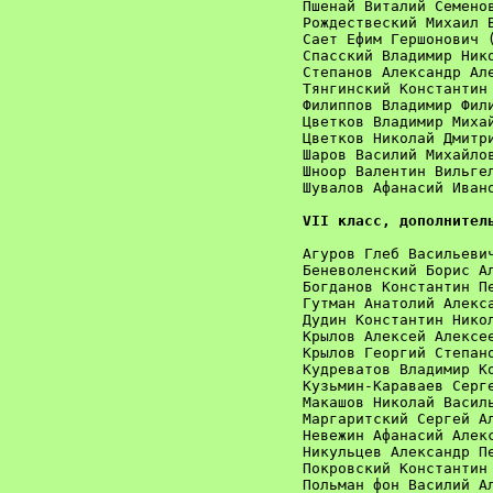
Пшенай Виталий Семенов
Рождествеский Михаил В
Сает Ефим Гершонович (
Спасский Владимир Нико
Степанов Александр Але
Тянгинский Константин 
Филиппов Владимир Фили
Цветков Владимир Михай
Цветков Николай Дмитри
Шаров Василий Михайлов
Шноор Валентин Вильгел
Шувалов Афанасий Ивано
VII класс, дополнител
Агуров Глеб Васильевич	
Беневоленский Борис Але
Богданов Константин Пет
Гутман Анатолий Алексан
Дудин Константин Никола
Крылов Алексей Алексеев
Крылов Георгий Степанов
Кудреватов Владимир Коз
Кузьмин-Караваев Серге
Макашов Николай Василье
Маргаритский Сергей Ал
Невежин Афанасий Алекса
Никульцев Александр Пет
Покровский Константин С
Польман фон Василий Але