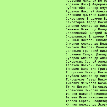
Раевский Николай Петро
Родякин Иосиф Федорови
Рубинштейн Вигдор Шмул
Рудаков Николай Алексе
Савицкий Дмитрий Болес
Секретарев Владимир Ва
Секретарев Федор Васил
Семенов Александр Нико
Семенов Всеволод Влади
Серапинский Дмитрий Ни
Сидельников Владимир Г
Синицын Николай Никола
Смирнов Александр Влад
Смирнов Николай Иванов
Соловьев Григорий Нико
Спринцов Самуил Давидо
Суворов Александр Алек
Сухоруких Сергей Алекс
Терехов Василий Василь
Тимошин Валентин Григо
Топорский Виктор Никол
Трубаев Александр Миха
Трясоруков Павел Никол
Тышевич Мечислав Казим
Тюнин Евгений Евгеньев
Успенский Николай Алек
Фалеев Василий Николае
Фалеев Иван Николаевич
Фалеев Сергей Владимир
Хинчин Александр Яковл