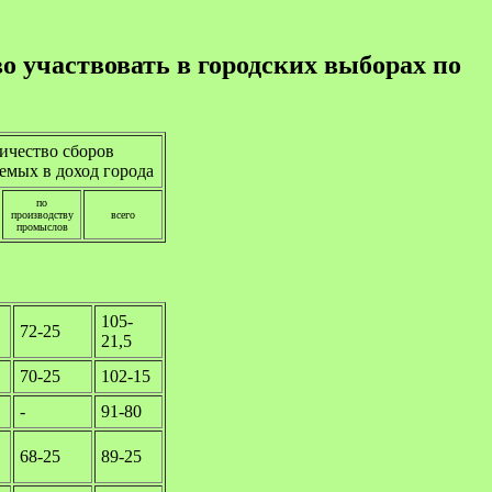
о участвовать в городских выборах по
ичество сборов
емых в доход города
по
производству
всего
промыслов
105-
72-25
21,5
70-25
102-15
-
91-80
68-25
89-25