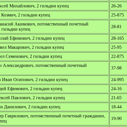
ксей Михайлович, 2 гильдии купец
26-26
 Козмич, 2 гильдии купец
25-875
анасий Акимович, потомственный почетный
28-81
2 гильдии купец
олай Ефимович, 2 гильдии купец
28-165
вел Макарович, 2 гильдии купец
25-95
ел Семенович, 2 гильдии купец
22-875
 Александрович, потомственный почетный
37-98
 Иван Осипович, 2 гильдии купец
24-995
дей Ефимович, 2 гильдии купец
24-16
ксей Павлович, 2 гильдии купец
21-65
н Данилович, 2 гильдии купец
18-44
тр Гаврилович, потомственный почетный гражданин,
19-90
упец