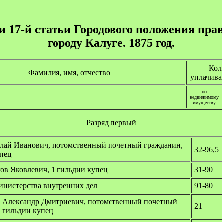
17-й статьи Городового положения прав
городу Калуге. 1875 год.
Кол
Фамилия, имя, отчество
уплачива
по
недвижимому
имуществу
Разряд первый
лай Иванович, потомственный почетный гражданин,
32-96,5
упец
ов Яковлевич, 1 гильдии купец
31-90
инистерства внутренних дел
91-80
 Александр Дмитриевич, потомственный почетный
21
1 гильдии купец