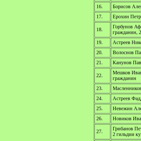
16.
Борисов Але
17.
Ерохин Петр
Горбунов Аф
18.
гражданин, 
19.
Астреев Ник
20.
Волоснов Па
21.
Канунов Пав
Мешков Иван
22.
гражданин
23.
Масленников
24.
Астреев Фад
25.
Невежин Але
26.
Новиков Ива
Грибанов Пе
27.
2 гильдии к