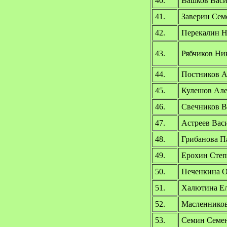
40.
Вашков Васи
41.
Заверин Сем
42.
Перекалин Н
43.
Рябчиков Ни
44.
Постников А
45.
Кулешов Але
46.
Свечников В
47.
Астреев Вас
48.
Грибанова П
49.
Ерохин Степ
50.
Печенкина О
51.
Халютина Ел
52.
Масленников
53.
Семин Семен