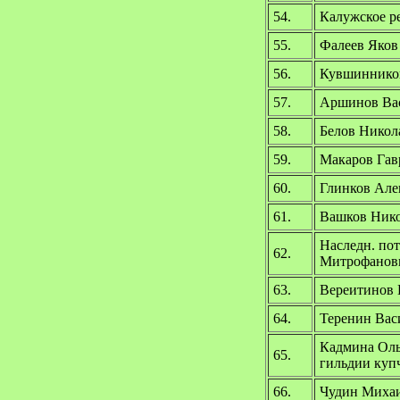
54.
Калужское р
55.
Фалеев Яков
56.
Кувшинников
57.
Аршинов Вас
58.
Белов Никол
59.
Макаров Гав
60.
Глинков Але
61.
Вашков Нико
Наследн. по
62.
Митрофанов
63.
Вереитинов 
64.
Теренин Вас
Кадмина Оль
65.
гильдии куп
66.
Чудин Михаи