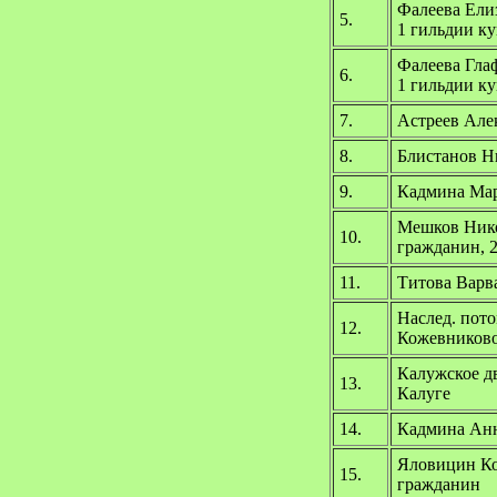
Фалеева Ели
5.
1 гильдии к
Фалеева Гла
6.
1 гильдии к
7.
Астреев Але
8.
Блистанов Н
9.
Кадмина Мар
Мешков Нико
10.
гражданин, 
11.
Титова Варв
Наслед. пот
12.
Кожевников
Калужское д
13.
Калуге
14.
Кадмина Анн
Яловицин Ко
15.
гражданин