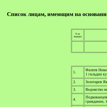
Список лицам, имеющим на основании 
N по
порядку
Фалеев Нико
1.
1 гильдии к
2.
Золотарев Як
3.
Ведомство м
Подкованцев
4.
гражданин, 