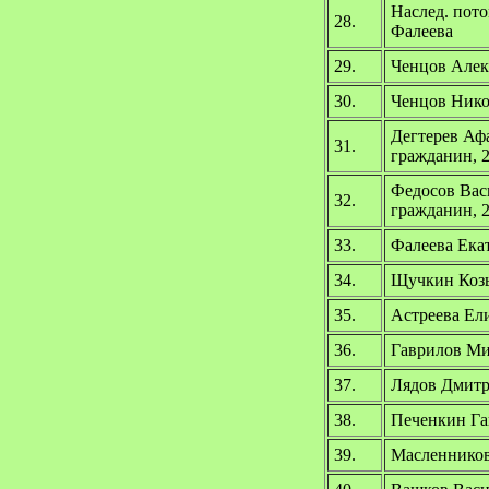
Наслед. пот
28.
Фалеева
29.
Ченцов Алек
30.
Ченцов Нико
Дегтерев Аф
31.
гражданин, 
Федосов Вас
32.
гражданин, 
33.
Фалеева Ека
34.
Щучкин Козь
35.
Астреева Ели
36.
Гаврилов Ми
37.
Лядов Дмитр
38.
Печенкин Га
39.
Масленников