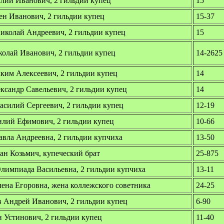
лий Иванович, 2 гильдии купец
15
ен Иванович, 2 гильдии купец
15-37
иколай Андреевич, 2 гильдии купец
15
колай Иванович, 2 гильдии купец
14-2625
ким Алексеевич, 2 гильдии купец
14
ксандр Савельевич, 2 гильдии купец
14
асилий Сергеевич, 2 гильдии купец
12-19
илий Ефимович, 2 гильдии купец
10-66
авла Андреевна, 2 гильдии купчиха
13-50
ан Козьмич, купеческий брат
25-875
лимпиада Васильевна, 2 гильдии купчиха
13-11
ена Егоровна, жена коллежского советника
24-25
 Андрей Иванович, 2 гильдии купец
6-90
 Устинович, 2 гильдии купец
11-40