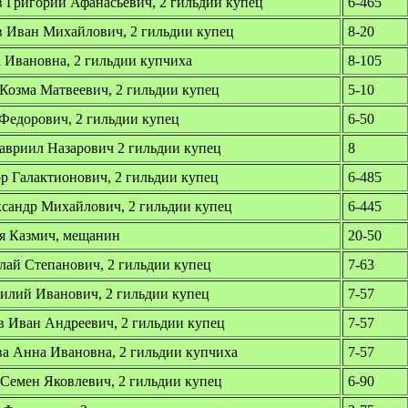
 Григорий Афанасьевич, 2 гильдии купец
6-465
 Иван Михайлович, 2 гильдии купец
8-20
 Ивановна, 2 гильдии купчиха
8-105
Козма Матвеевич, 2 гильдии купец
5-10
Федорович, 2 гильдии купец
6-50
авриил Назарович 2 гильдии купец
8
р Галактионович, 2 гильдии купец
6-485
сандр Михайлович, 2 гильдии купец
6-445
я Казмич, мещанин
20-50
лай Степанович, 2 гильдии купец
7-63
силий Иванович, 2 гильдии купец
7-57
 Иван Андреевич, 2 гильдии купец
7-57
 Анна Ивановна, 2 гильдии купчиха
7-57
Семен Яковлевич, 2 гильдии купец
6-90