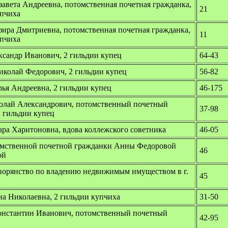
завета Андреевна, потомственная почетная гражданка,
21
упчиха
фира Дмитриевна, потомственная почетная гражданка,
11
упчиха
ксандр Иванович, 2 гильдии купец
64-43
иколай Федорович, 2 гильдии купец
56-82
ья Андреевна, 2 гильдии купец
46-175
лай Александрович, потомственный почетный
37-98
2 гильдии купец
ара Харитоновна, вдова коллежского советника
46-05
омственной почетной гражданки Анны Федоровой
46
ой
ворянство по владению недвижимым имуществом в г.
45
а Николаевна, 2 гильдии купчиха
31-50
нстантин Иванович, потомственный почетный
42-95