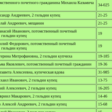
омственного почетного гражданина Михаила Казьмича
34-025
сандр Андреевич, 2 гильдии купец
21-25
лай Андреевич, мещанин
21-25
анасий Иванович, потомственный почетный
19
2 гильдии купец
илий Федорович, потомственный почетный
19
2 гильдии купец
терина Митрофановна, 2 гильдии купчиха
19-185
ма Яковлевич, потомственный почетный гражданин
19-36
завета Алексеевна, купеческая вдова
31-985
хаил Иванович, 2 гильдии купец
13-75
ий Алексеевич, 2 гильдии купец
16-205
вриил Макарович, 2 гильдии купец
14-46
 Алексей Андреевич, 2 гильдии купец
15-68