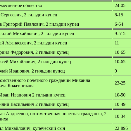
емесленное общество
24-05
 Сергеевич, 2 гильдии купец
8-15
 Григорий Павлович, 2 гильдии купец
6-64
илий Михайлович, 2 гильдии купец
9-515
ай Афанасьевич, 2 гильдии купец
11
риил Федорович, 2 гильдии купец
10-65
ксей Михайлович, 2 гильдии купец
10-65
лай Иванович, 2 гильдии купец
9
томственного почетного гражданин Михаила
23-25
ича Кожевникова
Иван Иванович 2 гильдии купец
10-50
илий Васильевич 2 гильдии купец
10-49
га Андреевна, потомственная почетная гражданка, 2
10-34
чиха
л Михайлович, купеческий сын
22-895