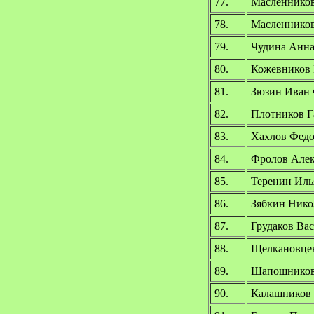
77.
Масленников
78.
Масленников
79.
Чудина Анна
80.
Кожевников 
81.
Зюзин Иван 
82.
Плотников Г
83.
Хахлов Федо
84.
Фролов Алек
85.
Теренин Иль
86.
Зябкин Нико
87.
Грудаков Ва
88.
Щелкановцев
89.
Шапошникова
90.
Калашников 