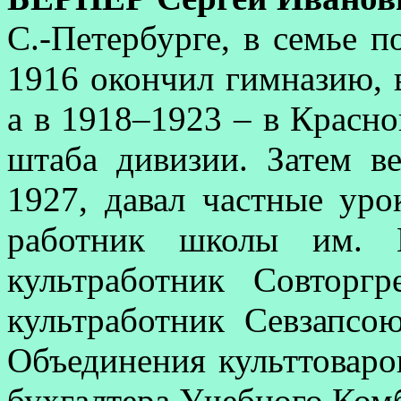
С.-Петербурге, в семье п
1916 окончил гимназию, 
а в 1918–1923 – в Красн
штаба дивизии. Затем в
1927, давал частные ур
работник школы им. 
культработник Совторг
культработник Севзапсою
Объединения культтоваров
бухгалтера Учебного Ком