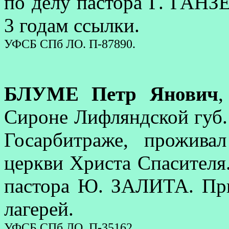
по делу пастора Г. ГАНЗ
3 годам ссылки.
УФСБ СПб ЛО. П-87890.
БЛУМЕ Петр Янович
,
Сироне Лифляндской губ. 
Госарбитраже, прожива
церкви Христа Спасителя.
пастора Ю. ЗАЛИТА. При
лагерей.
УФСБ СПб ЛО. П-35162.