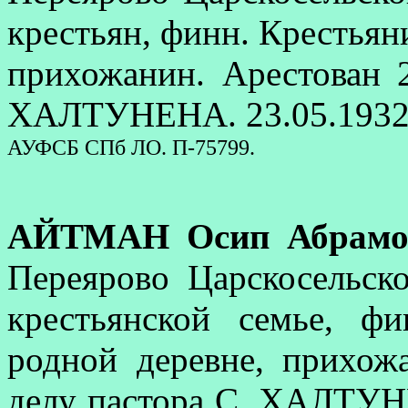
крестьян, финн. Крестьян
прихожанин. Арестован 2
ХАЛТУНЕНА. 23.05.1932 п
АУФСБ СПб ЛО. П-75799.
АЙТМАН Осип Абрамо
Переярово Царскосельско
крестьянской семье, ф
родной деревне, прихож
делу пастора С. ХАЛТУН