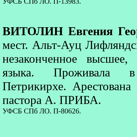
УФСБ СПб ЛО. П-13983.
ВИТОЛИН Евгения Гео
мест. Альт-Ауц Лифляндск
незаконченное высшее, 
языка. Проживала в
Петрикирхе. Арестована 
пастора А. ПРИБА.
УФСБ СПб ЛО. П-80626.