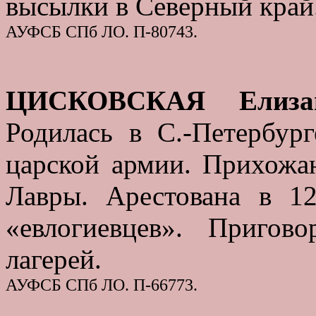
высылки в Северный край
АУФСБ СПб ЛО. П-80743.
ЦИСКОВСКАЯ Елизав
Родилась в С.-Петербур
царской армии. Прихожа
Лавры. Арестована в 1
«евлогиевцев». Пригов
лагерей.
АУФСБ СПб ЛО. П-66773.