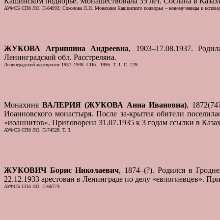
Кашинском подворье. Монашествовала 35 лет. Сослана в Казахс
АУФСБ СПб ЛО. П-84993; Соколова Л.И. Монахини Кашинского подворья – новомученицы и исповедн
ЖУКОВА Агриппина Андреевна
, 1903–17.08.1937. Роди
Ленинградской обл. Расстреляна.
Ленинградский мартиролог 1937–1938. СПб., 1995. Т. 1. С. 229.
Монахиня
ВАЛЕРИЯ (ЖУКОВА Анна Ивановна)
, 1872(74
Иоанновского монастыря. После за-крытия обители поселил
«иоаннитов». Приговорена 31.07.1935 к 3 годам ссылки в Казах
АУФСБ СПб ЛО. П-74528. Т. 3.
ЖУКОВИЧ Борис Николаевич
, 1874–(?). Родился в Грод
22.12.1933 арестован в Ленинграде по делу «евлогиевцев». При
АУФСБ СПб ЛО. П-66773.