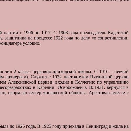
ой партии с 1906 по 1917. С 1908 года председатель Кадетской
, защитника на процессе 1922 года по делу «о сопротивлении
концлагерь условно.
 Окончил 2 класса церковно-приходской школы. С 1916 – певчий
ким архиереем). Служил с 1922 настоятелем Пятницкой церкви
лем Алексиевской церкви, входил в Коллегию по управлению
есоразработках в Карелии. Освобожден в 10.1931, вернулся в
но, окормлял сестер монашеской общины. Арестован вместе с
 была до 1925 года. В 1925 году приехала в Ленинград и жила на