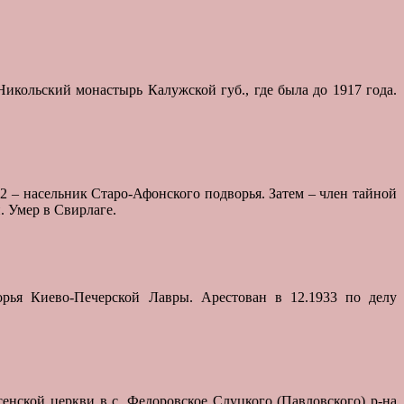
 Никольский монастырь Калужской губ., где была до 1917 года.
02 – насельник Старо-Афонского подворья. Затем – член тайной
. Умер в Свирлаге.
ворья Киево-Печерской Лавры. Арестован в 12.1933 по делу
енской церкви в с. Федоровское Слуцкого (Павловского) р-на