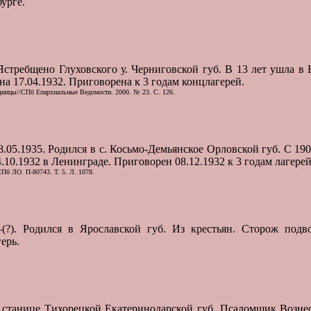
урге.
. Ястребщено Глуховского у. Черниговской губ. В 13 лет ушла в
а 17.04.1932. Приговорена к 3 годам концлагерей.
ницы//СПб Епархиальные Ведомости. 2000. № 23. С. 126.
8.05.1935. Родился в с. Косьмо-Демьянское Орловской губ. С 19
10.1932 в Ленинграде. Приговорен 08.12.1932 к 3 годам лагерей
Пб ЛО. П-80743. Т. 5. Л. 1078.
–(?). Родился в Ярославской губ. Из крестьян. Сторож под
ерь.
в станице Тихорецкой Екатеринодарской губ. Псаломщик Вознес