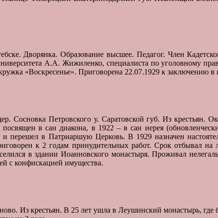
итебске. Дворянка. Образование высшее. Педагог. Член Кадетск
университета А.А. Жижиленко, специалиста по уголовному праву
кружка «Воскресенье». Приговорена 22.07.1929 к заключению в 
в дер. Сосновка Петровского у. Саратовской губ. Из крестьян.
 посвящен в сан диакона, в 1922 – в сан иерея (обновленчес
е и перешел в Патриаршую Церковь. В 1929 назначен настояте
риговорен к 2 годам принудительных работ. Срок отбывал на л
оселился в здании Иоанновского монастыря. Проживал нелегаль
рей с конфискацией имущества.
 Чаново. Из крестьян. В 25 лет ушла в Леушинский монастырь, где