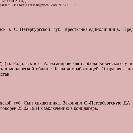
тан на 3 года.
ицы // СПб Епархиальные Ведомости. 2000. № 23. С. 127.
лась в С.-Петербургской губ. Крестьянка-единоличница. Пре
?)–(?). Родилась в с. Александровская слобода Ковенского у. 
ась в монашеской общине. Была домработницей. Отправляла по
стан.
ненской губ. Сын священника. Закончил С.-Петербургскую ДА.
говорен 25.02.1934 к заключению в концлагерь.