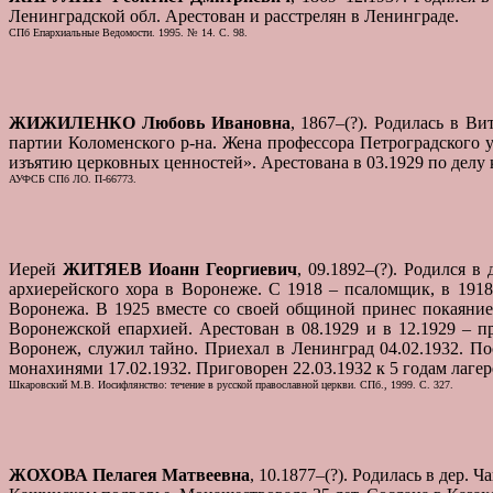
Ленинградской обл. Арестован и расстрелян в Ленинграде.
СПб Епархиальные Ведомости. 1995. № 14. С. 98.
ЖИЖИЛЕНКО Любовь Ивановна
, 1867–(?). Родилась в В
партии Коломенского р-на. Жена профессора Петроградского 
изъятию церковных ценностей». Арестована в 03.1929 по делу 
АУФСБ СПб ЛО. П-66773.
Иерей
ЖИТЯЕВ Иоанн Георгиевич
, 09.1892–(?). Родился 
архиерейского хора в Воронеже. С 1918 – псаломщик, в 1918
Воронежа. В 1925 вместе со своей общиной принес покаяни
Воронежской епархией. Арестован в 08.1929 и в 12.1929 – п
Воронеж, служил тайно. Приехал в Ленинград 04.02.1932. П
монахинями 17.02.1932. Приговорен 22.03.1932 к 5 годам лаге
Шкаровский М.В. Иосифлянство: течение в русской православной церкви. СПб., 1999. С. 327.
ЖОХОВА Пелагея Матвеевна
, 10.1877–(?). Родилась в дер.