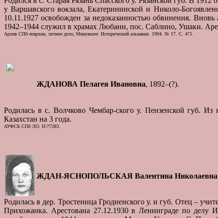
Родился в с. Старая Рязань Спасского у. Рязанской губ. В 19
у Варшавского вокзала, Екатерининской и Николо-Богоявленс
10.11.1927 освобожден за недоказанностью обвинения. Вновь 
1942–1944 служил в храмах Любани, пос. Саблино, Ушаки. Арес
Архив СПб епархии, личное дело; Минувшее: Исторический альманах. 1994. № 17. С. 471.
ЖДАНОВА Пелагея Ивановна
, 1892–(?).
Родилась в с. Волчково Чембар-ского у. Пензенской губ. Из
Казахстан на 3 года.
АУФСБ СПб ЛО. П-77283.
ЖДАН-ЯСНОПОЛЬСКАЯ Валентина Николаевна 
Родилась в дер. Тростеница Гродненского у. и губ. Отец – учи
Прихожанка. Арестована 27.12.1930 в Ленинграде по делу И