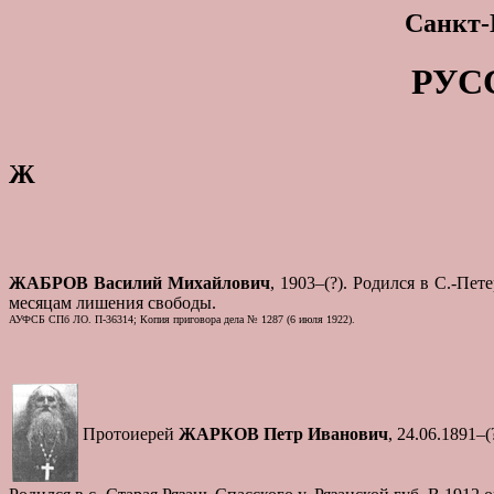
Санкт-
РУС
Ж
ЖАБРОВ Василий Михайлович
, 1903–(?). Родился в С.-Пе
месяцам лишения свободы.
АУФСБ СПб ЛО. П-36314; Копия приговора дела № 1287 (6 июля 1922).
Протоиерей
ЖАРКОВ Петр Иванович
, 24.06.1891–(