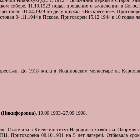
12 окончил Рязанскую ДС. С 1912 – священник церкви в Старой Ря
ком соборе. 11.10.1923 подал прошение о зачислении в Богосл
арестован 01.04.1929 по делу кружка «Воскресенье». Приговоре
тован 04.11.1944 в Пскове. Приговорен 15.12.1944 к 10 годам л
 крестьян. До 1918 жила в Иоанновском монастыре на Карповке
(Никифоровна)
, 19.09.1903–27.09.1998.
тель. Окончила в Киеве институт Народного хозяйства. Окормлял
ПЦ. Приговорена 08.10.1931 на 5 лет лагерей. Отбывала срок