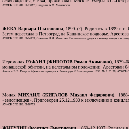
освобождения, с 1944, проживала в Москве. Умерла в С.-Петерб
АУФСБ СПб ЛО. П-83017; Сведения А.Ф. Можанской.
ЖЕБА Варвара Платоновна
, 1899–(?). Родилась в 1899 в с
Затем переехала в Петроград на Кашинское подворье. Арестован
АУФСБ СПб ЛО. П-84993; Соколова Л.И. Монахини Кашинского подворья – новомученицы и исповед
Иеромонах
РАФАИЛ (ЖИВОТОВ Роман Акимович)
, 1879–0
монашеской обители, на нелегальном положении. Арестован 04.
Антонов В.В. Разгром Афонского подворья в Ленинграде // Возвращение. 1996. № 8. С. 28; АУФСБ С
Монах
МИХАИЛ (ЖИГАЛОВ Михаил Федорович)
, 1888
«евлогиевцев». Приговорен 25.12.1933 к заключению в концлаг
АУФСБ СПб ЛО. П-66773.
ЖИГУЛИН Феоктист Дмитриевич
, 1869–12.1937. Родился 