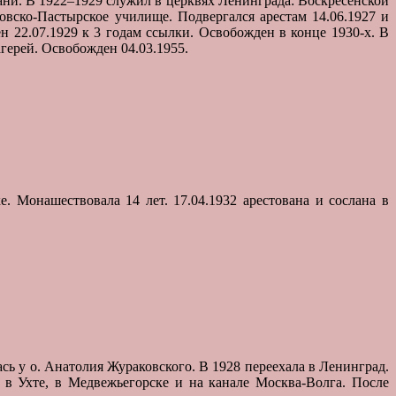
зани. В 1922–1929 служил в церквях Ленинграда: Воскресенской
овско-Пастырское училище. Подвергался арестам 14.06.1927 и
н 22.07.1929 к 3 годам ссылки. Освобожден в конце 1930-х. В
агерей. Освобожден 04.03.1955.
. Монашествовала 14 лет. 17.04.1932 арестована и сослана в
ась у о. Анатолия Жураковского. В 1928 переехала в Ленинград.
 в Ухте, в Медвежьегорске и на канале Москва-Волга. После