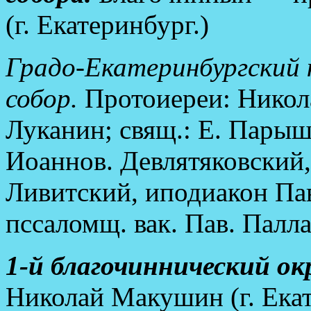
(г. Екатеринбург.)
Градо-Екатеринбургский 
собор.
Протоиереи: Никола
Луканин; свящ.: Е. Парыш
Иоаннов. Девлятяковский
Ливитский, иподиакон Па
пссаломщ. вак. Пав. Палла
1-й благочиннический окр
Николай Макушин (г. Екат