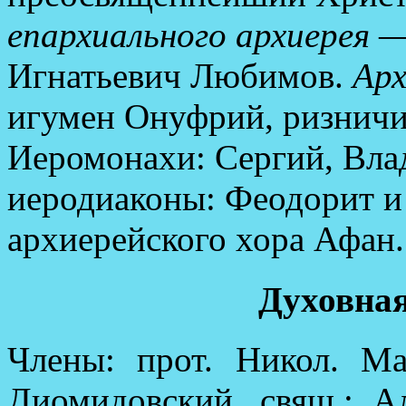
епархиального архиерея
— 
Игнатьевич Любимов.
Арх
игумен Онуфрий, ризничи
Иеромонахи: Сергий, Вла
иеродиаконы: Феодорит и
архиерейского хора Афан.
Духовная
Члены: прот. Никол. М
Диомидовский, свящ.: А