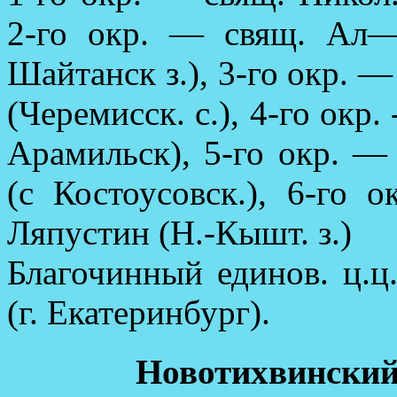
2-го окр. — свящ. Ал
Шайтанск з.), 3-го окр. 
(Черемисск. с.), 4-го окр.
Арамильск), 5-го окр. —
(с Костоусовск.), 6-го
Ляпустин (Н.-Кышт. з.)
Благочинный единов. ц.ц
(г. Екатеринбург).
Новотихвинский