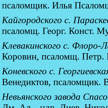
псаломщик. Илья Псалом
Кайгородского с. Параске
псаломщ. Георг. Конст. М
Клевакинского с. Флоро-Л
Коровин, псаломщ. Петр.
Коневского с. Георгиевская
Венедиктов, псаломщик. В
Невьянского завода Спас
Дм. Ал—ндр. Диев, Никол