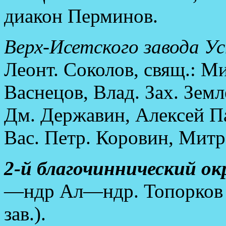
диакон Перминов.
Верх-Исетского завода Ус
Леонт. Соколов, свящ.: М
Васнецов, Влад. Зах. Зе
Дм. Державин, Алексей П
Вас. Петр. Коровин, Митр
2-й благочиннический окр
—ндр Ал—ндр. Топорков 
зав.).