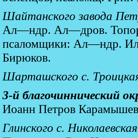
Шайтанского завода Петр
Ал—ндр. Ал—дров. Топорк
псаломщики: Ал—ндр. Ил.
Бирюков.
Шарташского с. Троицкая
3-й благочиннический окр
Иоанн Петров Карамышев 
Глинского с. Николаевская