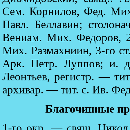
Сем. Корнилов, Фед. Мих.
Павл. Беллавин; столонач
Вениам. Мих. Федоров, 2-
Мих. Размахниин, 3-го ст. 
Арк. Петр. Луппов; и. д
Леонтьев, регистр. — ти
архивар. — тит. с. Ив. Фе
Благочинные пр
1-го окр. — свящ. Никол.