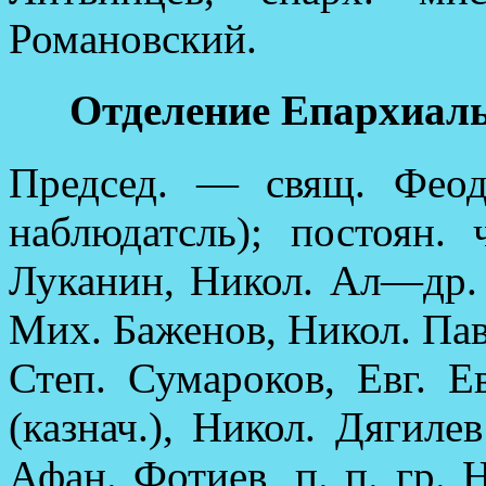
Романовский.
Отделение Епархиал
Председ. — свящ. Феод
наблюдатсль); постоян. 
Луканин, Никол. Ал—др.
Мих. Баженов, Никол. Павл
Степ. Сумароков, Евг. 
(казнач.), Никол. Дягилев
Афан. Фотиев, п. п. гр. 