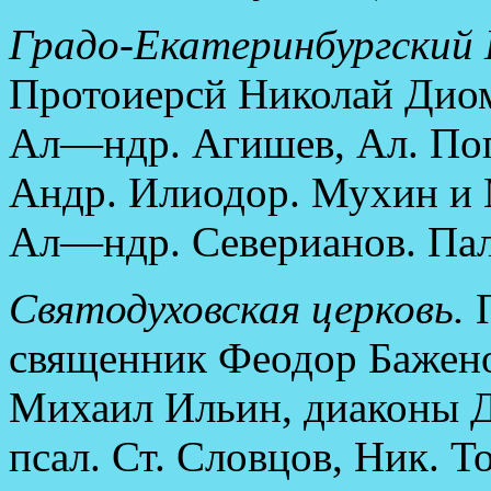
Градо-Екатеринбургский 
Протоиерсй Николай Диом
Ал—ндр. Агишев, Ал. Поп
Андр. Илиодор. Мухин и 
Ал—ндр. Северианов. Пал
Святодуховская церковь.
П
священник Феодор Бажено
Михаил Ильин, диаконы Д
псал. Ст. Словцов, Ник. Т