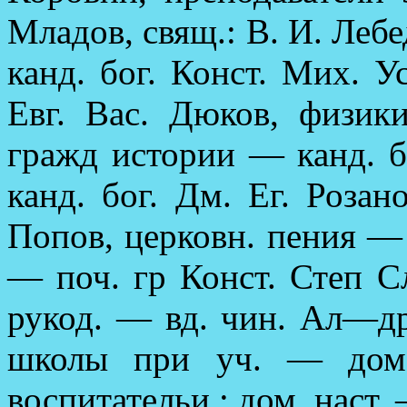
Младов, свящ.: В. И. Лебе
канд. бог. Конст. Мих. 
Евг. Вас. Дюков, физик
гражд истории — канд. бо
канд. бог. Дм. Ег. Розан
Попов, церковн. пения —
— поч. гр Конст. Степ Сл
рукод. — вд. чин. Ал—др
школы при уч. — дом.
воспитательи.: дом. наст.