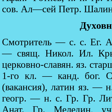
сов. Ал—сей Петр. Шалин
Духовн
Смотритель — с. с. Ег. 
— свящ. Никол. Ил. Кры
церковно-славян. яз. стар
1-го кл. — канд. бог. С
(вакансия), латин яз. — н
геогр. — н. с. Гр. Гр. Ли
Анат. Гр. Меледин, у