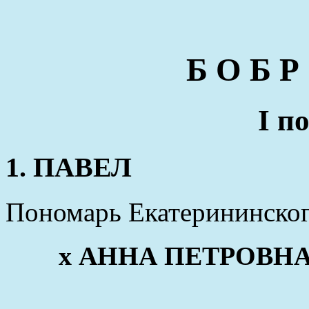
Б О Б Р
I п
1. ПАВЕЛ
Пономарь Екатерининског
x АННА ПЕТРОВНА (о