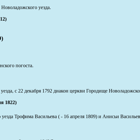
и Новоладожского уезда.
12)
)
ского погоста.
езда, с 22 декабря 1792 диакон церкви Городище Новоладожског
я 1822)
зда Трофима Васильева ( - 16 апреля 1809) и Анисьи Васильевой