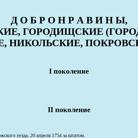
Д О Б Р О Н Р А В И Н Ы,
КИЕ, ГОРОДИЩСКИЕ (ГОРО
, НИКОЛЬСКИЕ, ПОКРОВС
I поколение
II поколение
ского уезда, 20 апреля 1754 за штатом.