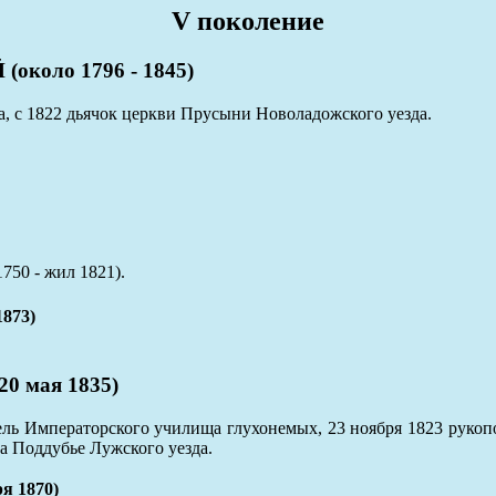
V поколение
оло 1796 - 1845)
, с 1822 дьячок церкви Прусыни Новоладожского уезда.
750 - жил 1821).
873)
0 мая 1835)
ель Императорского училища глухонемых, 23 ноября 1823 рукоп
ла Поддубье Лужского уезда.
я 1870)