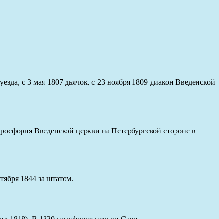
езда, с 3 мая 1807 дьячок, с 23 ноября 1809 диакон Введенской
просфорня Введенской церкви на Петербургской стороне в
тября 1844 за штатом.
ил 1818). В 1830 просфорня церкви Сари.