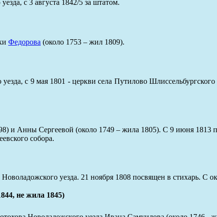
езда, с 3 августа 1842/5 за штатом.
уки
Федорова
(около 1753 – жил 1809).
езда, с 9 мая 1801 - церкви села Путилово Шлиссельбургского у
98) и Анны Сергеевой (около 1749 – жила 1805). С 9 июня 1813 
еевского собора.
оволадожского уезда. 21 ноября 1808 посвящен в стихарь. С ок
4, не жила 1845)
тохова Новоладожского уезда Ивана Самуилова (около 1746 - ж