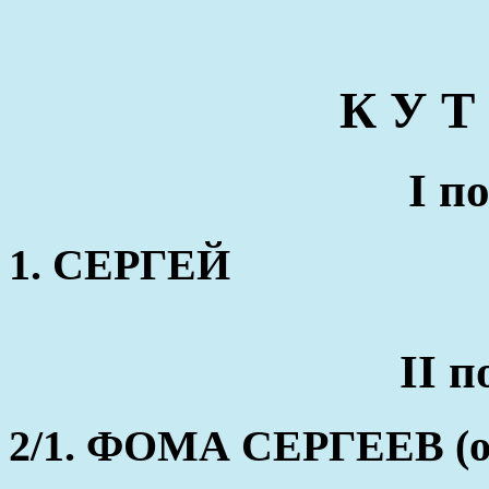
К У Т
I п
1. СЕРГЕЙ
II 
2/1. ФОМА СЕРГЕЕВ (ок