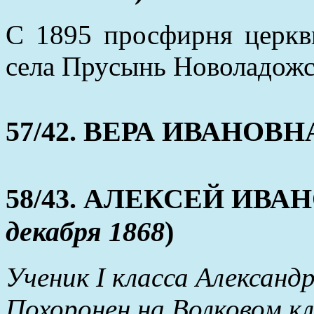
С 1895 просфирня церкв
села Прусынь Новоладожск
57/42. ВЕРА ИВАНОВНА 
58/43. АЛЕКСЕЙ ИВАНО
декабря 1868
)
Ученик I класса Александ
Похоронен на Волковом к