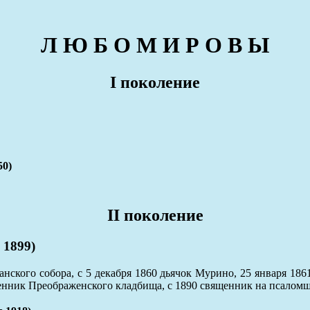
Л Ю Б О М И Р О В Ы
I поколение
0)
II поколение
 1899)
анского собора, с 5 декабря 1860 дьячок Мурино, 25 января 186
щенник Преображенского кладбища, с 1890 священник на псалом