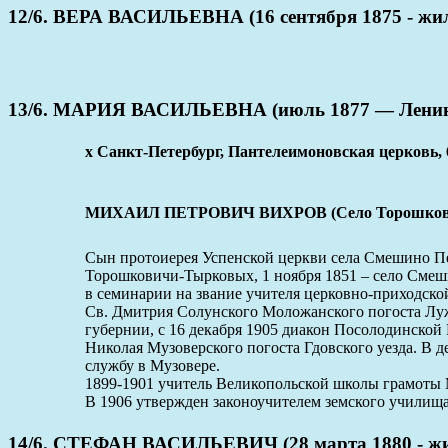
12/6. ВЕРА ВАСИЛЬЕВНА (16 сентября 1875 - жил
13/6. МАРИЯ ВАСИЛЬЕВНА (июль 1877 — Ленинг
x Санкт-Петербург, Пантелеимоновская церковь, 
МИХАИЛ ПЕТРОВИЧ ВИХРОВ (Село Торошковичи-
Сын протоиерея Успенской церкви села Смешино П
Торошковичи-Тырковых, 1 ноября 1851 – село Смеши
в семинарии на звание учителя церковно-приходско
Св. Дмитрия Солунского Моложанского погоста Лужс
губернии, с 16 декабря 1905 диакон Посолодинской
Николая Музоверского погоста Гдовского уезда. В д
службу в Музовере.
1899-1901 учитель Великопольской школы грамоты 
В 1906 утвержден законоучителем земского училища
14/6. СТЕФАН ВАСИЛЬЕВИЧ (28 марта 1880 - жи