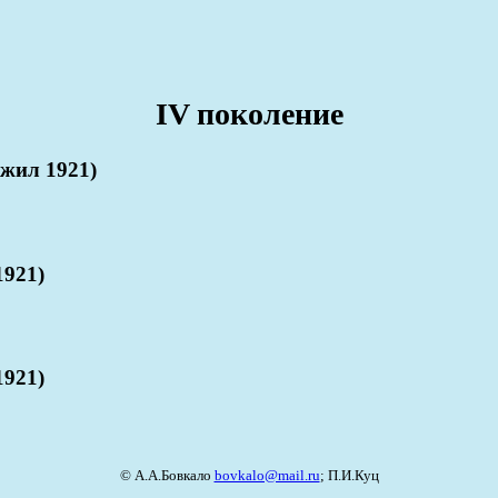
IV поколение
жил 1921)
921)
921)
© А.А.Бовкало
bovkalo@mail.ru
; П.И.Куц