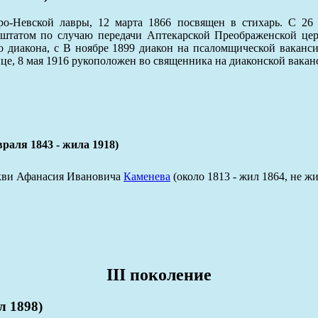
о-Невской лавры, 12 марта 1866 посвящен в стихарь. С 26 
 штатом по случаю передачи Аптекарской Преображенской цер
во диакона, с В ноябре 1899 диакон на псаломщической вака
це, 8 мая 1916 рукоположен во священника на диаконской вакан
я 1843 - жила 1918)
ркви Афанасия Ивановича
Каменева
(около 1813 - жил 1864, не ж
III поколение
 1898)