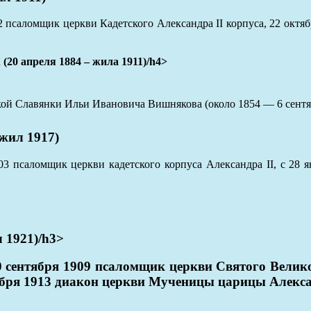
2 псаломщик церкви Кадетского Александра II корпуса, 22 окт
преля 1884 – жила 1911)/h4>
й Славянки Ильи Ивановича Вишнякова (около 1854 — 6 сентябр
жил 1917)
03 псаломщик церкви кадетского корпуса Александра II, с 28
1921)/h3>
0 сентября 1909 псаломщик церкви Святого Вели
ктября 1913 диакон церкви Мученицы царицы Алек