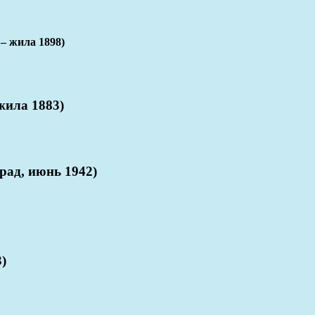
 жила 1898)
ила 1883)
ад, июнь 1942)
)