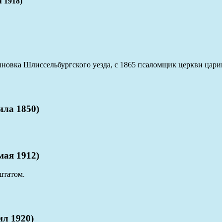
 1918)
новка Шлиссельбургского уезда, с 1865 псаломщик церкви цар
ла 1850)
ая 1912)
штатом.
л 1920)