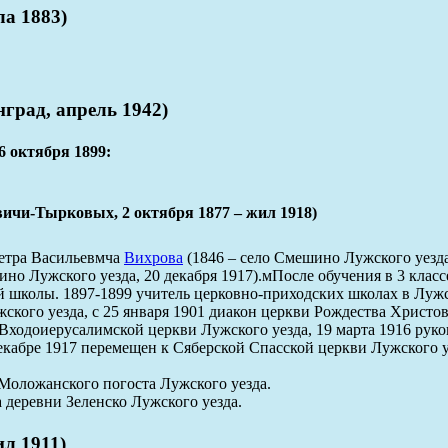
а 1883)
рад, апрель 1942)
6 октября 1899:
Тырковых, 2 октября 1877 – жил 1918)
етра Васильевмча
Вихрова
(1846 – село Смешино Лужского уезд
но Лужского уезда, 20 декабря 1917).мПосле обучения в 3 клас
й школы. 1897-1899 учитель церковно-приходских школах в Лужск
кого уезда, с 25 января 1901 диакон церкви Рождества Христов
 Входоиерусалимской церкви Лужского уезда, 19 марта 1916 рук
екабре 1917 перемещен к Сяберской Спасской церкви Лужского уе
Моложанского погоста Лужского уезда.
 деревни Зеленско Лужского уезда.
л 1911)