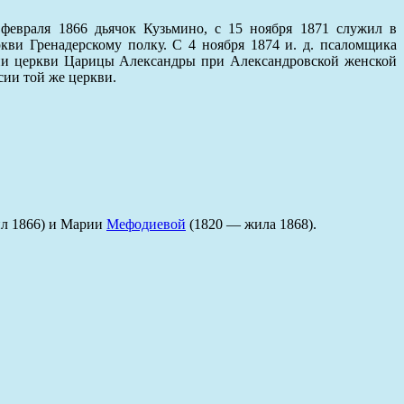
февраля 1866 дьячок Кузьмино, с 15 ноября 1871 служил в
кви Гренадерскому полку. С 4 ноября 1874 и. д. псаломщика
нсии церкви Царицы Александры при Александровской женской
сии той же церкви.
ил 1866) и Марии
Мефодиевой
(1820 — жила 1868).