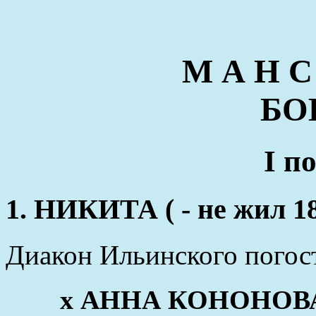
М А Н С
БО
I п
1. НИКИТА ( - не жил 1
Диакон Ильинского погост
x АННА КОНОНОВА (