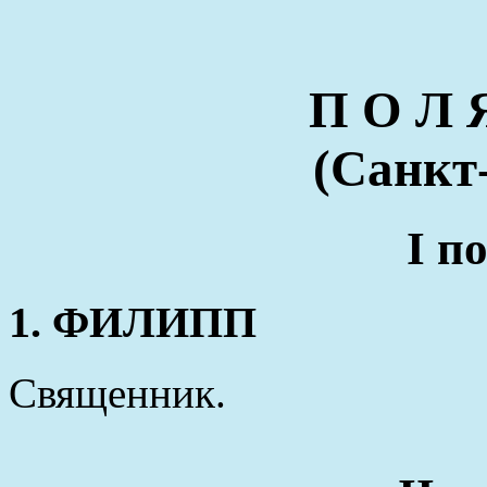
П О Л 
(Санкт
I п
1. ФИЛИПП
Священник.