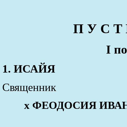
П У С Т
I п
1. ИСАЙЯ
Священник
x ФЕОДОСИЯ ИВАНОВ