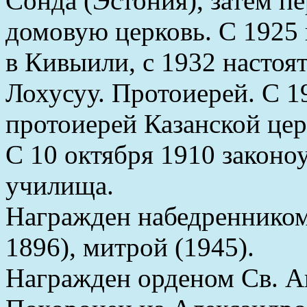
Сонда (Эстония), затем пе
домовую церковь. С 1925 
в Кивыили, с 1932 настоя
Лохусуу. Протоиерей. С 1
протоиерей Казанской цер
С 10 октября 1910 законо
училища.
Награжден набедренником 
1896), митрой (1945).
Награжден орденом Св. Ан