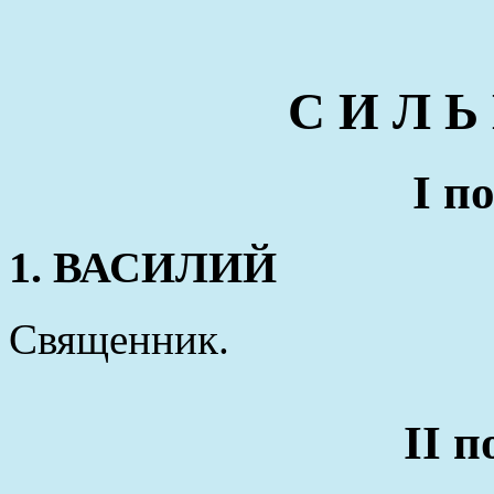
С И Л Ь
I п
1. ВАСИЛИЙ
Священник.
II 