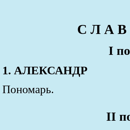
С Л А В
I п
1. АЛЕКСАНДР
Пономарь.
II 