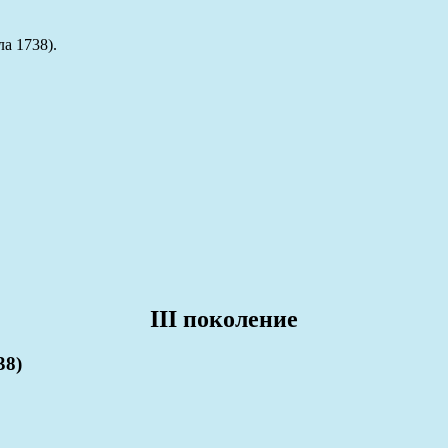
а 1738).
III поколение
38)