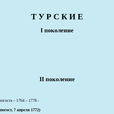
Т У Р С К И Е
I поколение
II поколение
огоста – 1764 – 1778 -
гост, 7 апреля 1772)