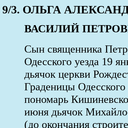
9/3. ОЛЬГА АЛЕКСАНДР
ВАСИЛИЙ ПЕТРОВИ
Сын священника Петра
Одесского уезда 19 ян
дьячок церкви Рождес
Граденицы Одесского у
пономарь Кишиневског
июня дьячок Михайло
(до окончания строит