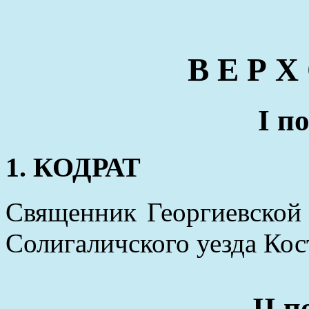
В Е Р Х
I п
1. КОДРАТ
Священник Георгиевской
Солигаличского уезда Кос
II 