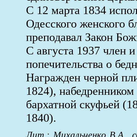
С 12 марта 1834 испо
Одесского женского б
преподавал Закон Бож
С августа 1937 член и
попечительства о бед
Награжден черной пли
1824), набедренником
бархатной скуфьей (18
1840).
Лит.: Михальченко В.А., с