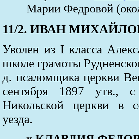
Марии Федровой (окол
11/2. ИВАН МИХАЙЛОВИ
Уволен из I класса Алек
школе грамоты Рудненског
д. псаломщика церкви Ве
сентября 1897 утв., 
Никольской церкви в с
уезда.
x КЛАВДИЯ ФЕДОРОВ