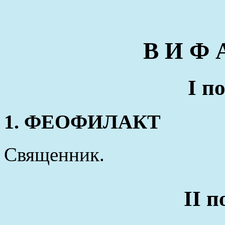
В И Ф 
I п
1. ФЕОФИЛАКТ
Священник.
II 