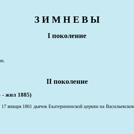
З И М Н Е В Ы
I поколение
ии.
II поколение
- жил 1885)
 17 января 1861 дьячок Екатерининской церкви на Васильевском 