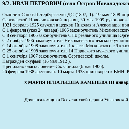
9/2. ИВАН ПЕТРОВИЧ (село Остров Новоладожског
Окончил Санкт-Петербургскую ДС (1897, 1). 19 мая 1898 опр
Сергиевской Новосивковской церкви, 30 мая 1909 рукополож
1921 февраль 1925 служил в церкви Николая и Александры при
С 1 февраля (указ 24 января) 1905 законоучитель Михайловског
С 8 сентября 1906 законоучитель СПб реального училища Юрге
С 2 ноября 1906 законоучитель Николаевского земского училищ
С 14 октября 1908 законоучитель 1 класса Московского с 9 кла
С 25 октября 1908 законоучитель 14 Нарвского мужского учили
С 1 сентября 1907 законоучитель Сергиевской школы.
Награжден скуфьей (16 мая 1912 ).
Преподано благословение Св. Синода (6 мая 1906).
26 февраля 1938 арестован. 10 марта 1938 приговорен к ВМН. Р
x МАРИЯ ИГНАТЬЕВНА КАМЕНЕВА (11 января 1
Дочь псаломщика Всехсвятской церкви Ушаковской