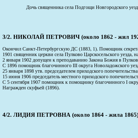
Дочь священника села Подгощи Новгородского уезда
3/2. НИКОЛАЙ ПЕТРОВИЧ (около 1862 - жил 19
Окончил Санкт-Петербургскую ДС (1883, 1). Помощник секрета
1901 священник церкви села Пулково Царскосельского уезда, на
2 января 1902 допущен к преподаванию Закона Божия в Пулко
С 1896 помощник благочинного III округа Новоладожского уез
25 января 1898 утв. председателем приходского попечительства
15 июня 1906 председатель местного приходского попечительст
С 5 сентября 1907 помощник к помощнику благочинного I окру
Награжден скуфьей (1896).
4/2. ЛИДИЯ ПЕТРОВНА (около 1864 - жила 1865