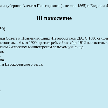
 и губернии Алексея Пельгорского ( - не жил 1865) и Евдокии 
III поколение
20)
ря Совета и Правления Санкт-Петербургской ДА. С 1886 священ
стоятель, с 6 мая 1909 протоиерей, с 7 октября 1912 настоятель
вском 2-классном министерском сельском училище.
да.
.
ва.
га Царскосельского уезда.
)