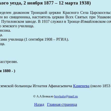
о уезда, 2 ноября 1877 – 12 марта 1938)
еделен диаконом Троицкой церкви Красного Села Царскосельск
ен во священника, настоятель церкви Всех Святых при Ушаковс
 Путиловском заводе. В 1937 служил в Троице-Измайловском соб
о земского училища.
нсона.
а.
ссами училища (1 сентября 1908 – РГИА).
ща.
асстрелян.
880 - )
 земской больницы Игнатия Афанасьевича
Каменева
(около 1853 
© А.А.Бовкало
bovkalo@mail.ru
Назад
Главная страница